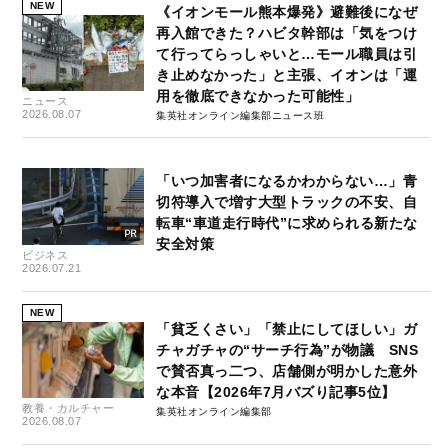
NEW
《イオンモール熊本爆発》避難後になぜ
再入館できた？ハビタ幹部は「気をつけ
て行ってらっしゃいと…モール職員は引
き止めなかった」と主張、イオンは「運
用を徹底できなかった可能性」
ニュース
2026.08.07
集英社オンライン編集部ニュース班
「いつ加害者になるかわからない…」青
切符導入で増す大型トラックの不安、自
転車“車道走行時代”に求められる新たな
安全対策
ビジネス
2026.07.21
NEW
「貧乏くさい」「禁止にしてほしい」ガ
チャガチャの“サーチ行為”が物議 SNS
で賛否真っ二つ、店舗側が明かした意外
な本音【2026年7月バズり記事5位】
教養・カルチャー
集英社オンライン編集部
2026.08.07