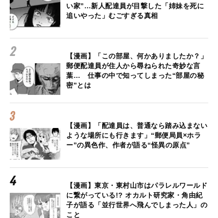
い家”…新人配達員が目撃した「姉妹を死に
追いやった」むごすぎる真相
【漫画】「この部屋、何かありましたか？」
郵便配達員が住人から尋ねられた奇妙な言
葉… 仕事の中で知ってしまった“部屋の秘
密”とは
【漫画】「配達員は、普通なら踏み込まない
ような場所にも行きます」“郵便局員×ホラ
ー”の異色作、作者が語る“怪異の原点”
【漫画】東京・東村山市はパラレルワールド
に繋がっている!? オカルト研究家・角由紀
子が語る「並行世界へ飛んでしまった人」の
こと