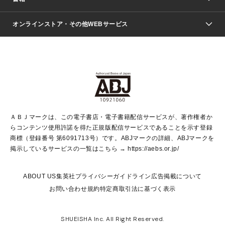
ファッション・美容
青年マンガ
ジャンプSQ.
Seventeen
週刊ヤングジャンプ
オンラインストア・その他WEBサービス
文芸・文庫・総合
芸能・情報・スポーツ
少女マンガ
Vジャンプ
non-no Web
ヤングジャンプ定期購読デジタル
すばる
Myojo
オンラインストア
りぼん
学芸・ノンフィクション・新書
最強ジャンプ
女性マンガ
@BAILA
ヤンジャン＋
小説すばる
週プレNEWS
マーガレット
集英社OTOコンテンツ
集英社 学芸編集部
少年ジャンプ＋
その他WEBサービス
クッキー
ライトノベル・ノベライズ
MAQUIA ONLINE
となりのヤングジャンプ
集英社 文芸ステーション
週プレ グラジャパ！
別冊マーガレット
SHUEISHA MANGA-ART HERITAGE
集英社 ビジネス書
ゼブラック
ココハナ
SHUEISHA ADNAVI
SPUR.JP
集英社Webマガジン Cobalt
グランドジャンプ
web 集英社文庫
キッズ
web Sportiva
マンガMee
ジャンプキャラクターズストア
集英社新書
ジャンプルーキー！
月刊オフィスユー
ＡＢＪマークは、この電子書店・電子書籍配信サービスが、著作権者か
EDITOR'S LAB
LEE
集英社オレンジ文庫
ウルトラジャンプ
青春と読書
パラスポ＋！
らコンテンツ使用許諾を得た正規版配信サービスであることを示す登録
集英社みらい文庫
リマコミ＋
HAPPY PLUS STORE
集英社新書プラス
ジャンプTOON
商標（登録番号 第6091713号）です。ABJマークの詳細、ABJマークを
Marisol
シフォン文庫
アジア人物史
S-KIDS.LAND
マンガMeets
掲示しているサービスの一覧はこちら →
https://aebs.or.jp/
shueisha vox
よみタイ
S-MANGA
Web éclat
ダッシュエックス文庫
LEEマルシェ
kotoba
集英社ジャンプリミックス
ABOUT US
集英社プライバシーガイドライン
広告掲載について
T JAPAN:The New York Times Style Magazine
JUMP j BOOKS
お問い合わせ
規約
特定商取引法に基づく表示
SHOP Marisol
e!集英社
集英社コミック文庫
集英社女性誌ポータル
éclat premium
imidas
MEN'S NON-NO WEB
SHUEISHA Inc. All Right Reserved.