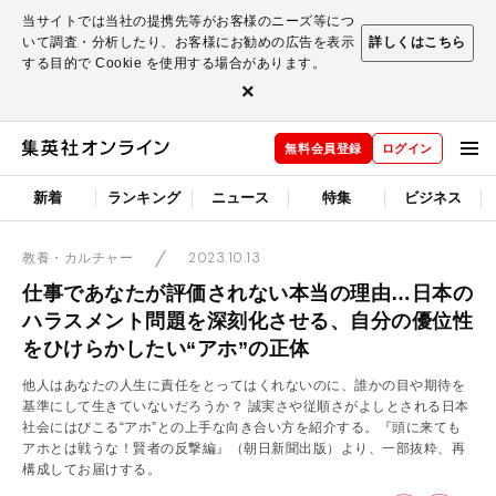
当サイトでは当社の提携先等がお客様のニーズ等につ
いて調査・分析したり、お客様にお勧めの広告を表示
詳しくはこちら
する目的で Cookie を使用する場合があります。
×
無料会員登録
ログイン
新着
ランキング
ニュース
特集
ビジネス
2023.10.13
教養・カルチャー
仕事であなたが評価されない本当の理由…日本の
ハラスメント問題を深刻化させる、自分の優位性
をひけらかしたい“アホ”の正体
他人はあなたの人生に責任をとってはくれないのに、誰かの目や期待を
基準にして生きていないだろうか？ 誠実さや従順さがよしとされる日本
社会にはびこる“アホ”との上手な向き合い方を紹介する。『頭に来ても
アホとは戦うな！賢者の反撃編』（朝日新聞出版）より、一部抜粋、再
構成してお届けする。