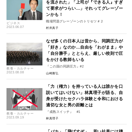
を流された」「上司が『できる人』すぎ
て要求がつらい…」それってグレーゾー
ンかも！
職場問題グレーゾーンのトリセツ＃２
ビジネス
2023.06.07
村井真子
なぜ多くの日本人は昔から、同調圧力が
「好き」なのか…自由を「わがまま」や
「自分勝手」ととらえ、厳しい校則で圧
をかける教師もいる
『この国の同調圧力』#2
教養・カルチャー
2023.08.08
山崎雅弘
「力（権力）を持っている人は誰かを口
説いてはいけない」林真理子が語る、自
身が受けたセクハラ体験と令和における
適切な女と男の距離とは
『成熟スイッチ』 #1
教養・カルチャー
2023.09.19
林真理子
「バカ」「飛ばすぞ」…若い社員には躊