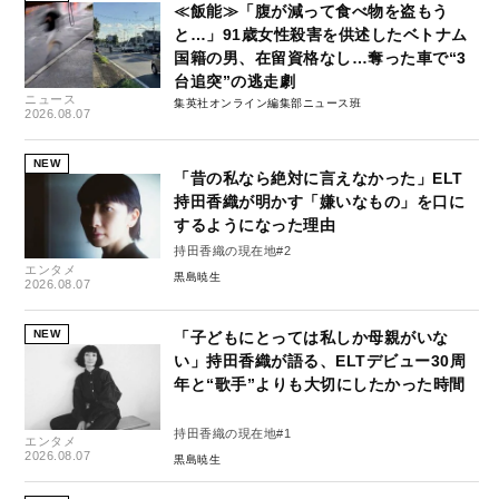
≪飯能≫「腹が減って食べ物を盗もう
と…」91歳女性殺害を供述したベトナム
国籍の男、在留資格なし…奪った車で“3
台追突”の逃走劇
ニュース
集英社オンライン編集部ニュース班
2026.08.07
NEW
「昔の私なら絶対に言えなかった」ELT
持田香織が明かす「嫌いなもの」を口に
するようになった理由
持田香織の現在地#2
エンタメ
黒島暁生
2026.08.07
NEW
「子どもにとっては私しか母親がいな
い」持田香織が語る、ELTデビュー30周
年と“歌手”よりも大切にしたかった時間
持田香織の現在地#1
エンタメ
2026.08.07
黒島暁生