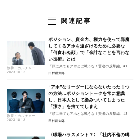
関連記事
ポジション、資金力、権力を使って邪魔
してくるアホを遠ざけるために必要な
「何食わぬ顔」で「余計なことを言わな
い技術」とは
『頭に来てもアホとは戦うな！賢者の反撃編』#1
教養・カルチャー
2023.10.12
田村耕太郎
“アホ”なリーダーにならないたった１つ
の方法…ポジショントークを常に意識
し、日本人として染みついてしまった
「潔さ」を捨ててしまえ
『頭に来てもアホとは戦うな！賢者の反撃編』#3
教養・カルチャー
2023.10.13
田村耕太郎
〈職場ハラスメント？〉「社内不倫の噂