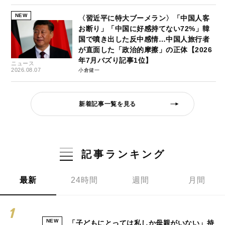
NEW
〈習近平に特大ブーメラン〉「中国人客
お断り」「中国に好感持てない72%」韓
国で噴き出した反中感情…中国人旅行者
が直面した「政治的摩擦」の正体【2026
年7月バズり記事1位】
ニュース
2026.08.07
小倉健一
新着記事一覧を見る
記事ランキング
最新
24時間
週間
月間
NEW
「子どもにとっては私しか母親がいない」持