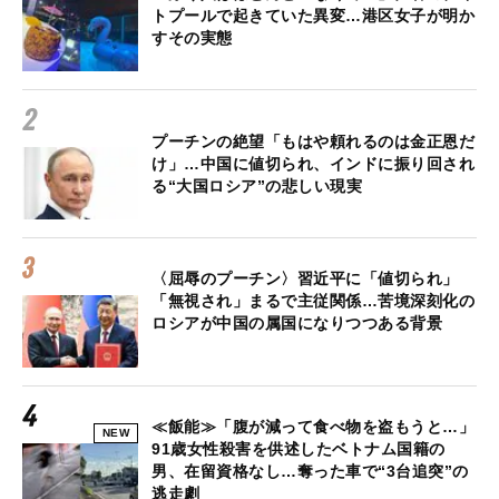
トプールで起きていた異変…港区女子が明か
すその実態
プーチンの絶望「もはや頼れるのは金正恩だ
け」…中国に値切られ、インドに振り回され
る“大国ロシア”の悲しい現実
〈屈辱のプーチン〉習近平に「値切られ」
「無視され」まるで主従関係…苦境深刻化の
ロシアが中国の属国になりつつある背景
≪飯能≫「腹が減って食べ物を盗もうと…」
NEW
91歳女性殺害を供述したベトナム国籍の
男、在留資格なし…奪った車で“3台追突”の
逃走劇