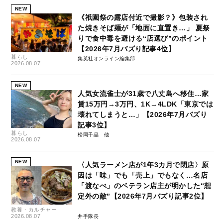
NEW
《祇園祭の露店付近で撮影？》包装され
た焼きそば麺が「地面に直置き…」 夏祭
りで食中毒を避ける“店選び”のポイント
【2026年7月バズり記事4位】
暮らし
集英社オンライン編集部
2026.08.07
NEW
人気女流雀士が31歳で八丈島へ移住…家
賃15万円→3万円、1K→4LDK「東京では
壊れてしまうと…」【2026年7月バズり
記事3位】
暮らし
松岡千晶
2026.08.07
NEW
〈人気ラーメン店が1年3カ月で閉店〉原
因は「味」でも「売上」でもなく…名店
「渡なべ」のベテラン店主が明かした“想
定外の敵”【2026年7月バズり記事2位】
教養・カルチャー
2026.08.07
井手隊長