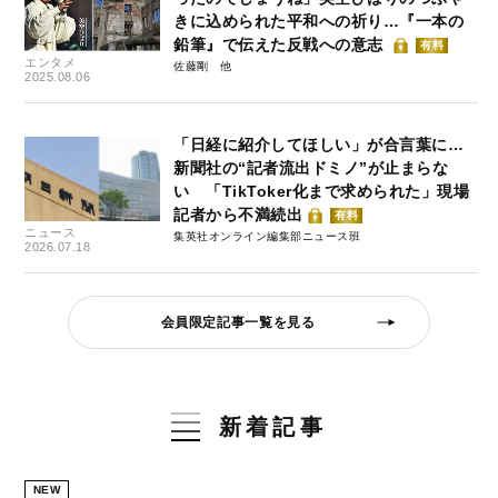
きに込められた平和への祈り…『一本の
鉛筆』で伝えた反戦への意志
有料
エンタメ
佐藤剛
2025.08.06
「日経に紹介してほしい」が合言葉に…
新聞社の“記者流出ドミノ”が止まらな
い 「TikToker化まで求められた」現場
記者から不満続出
有料
ニュース
集英社オンライン編集部ニュース班
2026.07.18
会員限定記事一覧を見る
新着記事
NEW