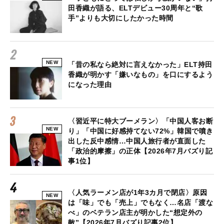
田香織が語る、ELTデビュー30周年と“歌
手”よりも大切にしたかった時間
NEW
「昔の私なら絶対に言えなかった」ELT持田
香織が明かす「嫌いなもの」を口にするよう
になった理由
〈習近平に特大ブーメラン〉「中国人客お断
NEW
り」「中国に好感持てない72%」韓国で噴き
出した反中感情…中国人旅行者が直面した
「政治的摩擦」の正体【2026年7月バズり記
事1位】
〈人気ラーメン店が1年3カ月で閉店〉原因
NEW
は「味」でも「売上」でもなく…名店「渡な
べ」のベテラン店主が明かした“想定外の
敵”【2026年7月バズり記事2位】