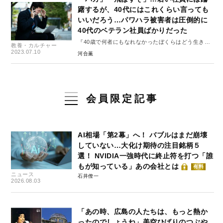
躇するが、40代にはこれくらい言っても
いいだろう…パワハラ被害者は圧倒的に
40代のベテラン社員ばかりだった
『40歳で何者にもなれなかったぼくらはどう生きる
教養・カルチャー
か』#1
2023.07.10
河合薫
会員限定記事
AI相場「第2幕」へ！ バブルはまだ崩壊
していない…大化け期待の注目銘柄５
選！ NVIDIA一強時代に終止符を打つ「誰
もが知っている」あの会社とは
有料
ニュース
石井僚一
2026.08.03
「あの時、広島の人たちは、もっと熱か
ったのでしょうね」美空ひばりのつぶや