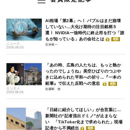
AI相場「第2幕」へ！ バブルはまだ崩壊
していない…大化け期待の注目銘柄５
選！ NVIDIA一強時代に終止符を打つ「誰
もが知っている」あの会社とは
有料
ニュース
石井僚一
2026.08.03
「あの時、広島の人たちは、もっと熱か
ったのでしょうね」美空ひばりのつぶや
きに込められた平和への祈り…『一本の
鉛筆』で伝えた反戦への意志
有料
エンタメ
佐藤剛
2025.08.06
「日経に紹介してほしい」が合言葉に…
新聞社の“記者流出ドミノ”が止まらな
い 「TikToker化まで求められた」現場
記者から不満続出
有料