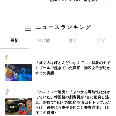
ニュースランキング
最新
24時間
週間
月間
「泳ぐ人はほとんどいなくて…」猛暑のナイ
トプールで起きていた異変…港区女子が明か
すその実態
〈ベントレー追突〉「ぶつかる可能性は分か
っていた」韓国籍の刺青男が7台に衝突し逃
走…SNSで“セレブ生活”を演出もトラブルだ
らけ「過去にも事件を起こし警察沙汰」《3
度目の逮捕》