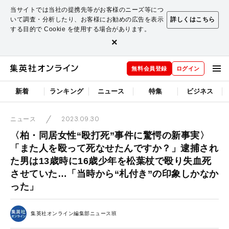
当サイトでは当社の提携先等がお客様のニーズ等につ
いて調査・分析したり、お客様にお勧めの広告を表示
詳しくはこちら
する目的で Cookie を使用する場合があります。
×
無料会員登録
ログイン
新着
ランキング
ニュース
特集
ビジネス
2023.09.30
ニュース
〈柏・同居女性“殴打死”事件に驚愕の新事実〉
「また人を殴って死なせたんですか？」逮捕され
た男は13歳時に16歳少年を松葉杖で殴り失血死
させていた…「当時から“札付き”の印象しかなか
った」
集英社オンライン編集部ニュース班