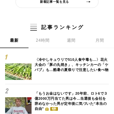
新着記事一覧を見る
記事ランキング
最新
24時間
週間
月間
〈冷やしキュウリで510人食中毒も…〉花火
大会の「豚の丸焼き」、キッチンカーの「ケ
バブ」も…酷暑の夏祭りで注意したい食べ物
「もうお金はないです」20年前、ロト6で３
億2000万円当てた男は今…当選後も会社を
辞めなかった男が定年後に気づいた“本当の
自由”
有料