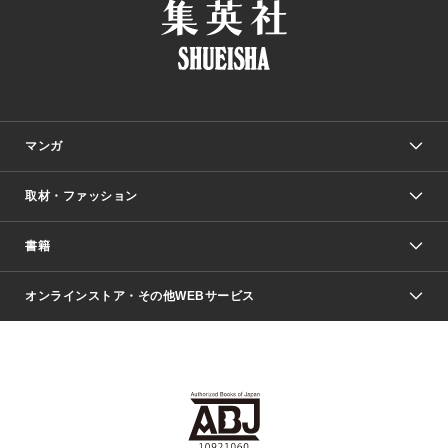
マンガ
取材・ファッション
少年マンガ
週刊少年ジャンプ
書籍
ファッション・美容
青年マンガ
ジャンプSQ.
Seventeen
週刊ヤングジャンプ
オンラインストア・その他WEBサービス
文芸・文庫・総合
芸能・情報・スポーツ
少女マンガ
Vジャンプ
non-no Web
ヤングジャンプ定期購読デジタル
すばる
Myojo
オンラインストア
りぼん
学芸・ノンフィクション・新書
最強ジャンプ
女性マンガ
@BAILA
ヤンジャン＋
小説すばる
週プレNEWS
マーガレット
集英社OTOコンテンツ
集英社 学芸編集部
少年ジャンプ＋
その他WEBサービス
クッキー
ライトノベル・ノベライズ
MAQUIA ONLINE
となりのヤングジャンプ
集英社 文芸ステーション
週プレ グラジャパ！
別冊マーガレット
SHUEISHA MANGA-ART HERITAGE
集英社 ビジネス書
ゼブラック
ココハナ
SHUEISHA ADNAVI
SPUR.JP