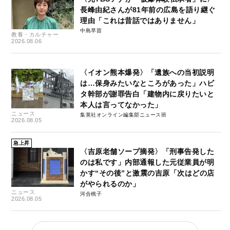
長峰由紀さんが81年前の広島を語り継ぐ
理由「これは昔話ではありません」
中島早苗
教養・カルチャー
2026.08.06
〈イオン熊本爆発〉「遺族への当初説明
は…保身みたいなところがあった」ハビ
タ幹部が謝罪告白「建物内に戻りたいと
本人は言ってなかった」
ニュース
集英社オンライン編集部ニュース班
2026.08.05
急上昇
〈吉原老舗ソープ摘発〉「刑事告発した
のは私です」内部通報した元従業員が明
かす“その後”と激震の吉原「次はどの店
がやられるのか」
ニュース
河合桃子
2026.08.05