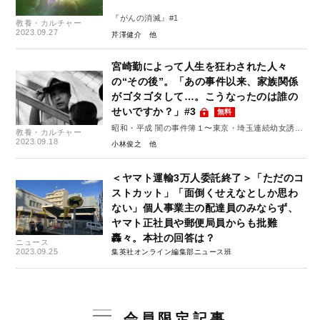
『がんの消滅』#1
教養・カルチャー
2023.09.27
芹澤健介
宮崎勤によって人生を狂わされた人々
の“その後”。「あの事件以来、家族関係
がゴタゴタして…。こうなったのは誰の
せいですか？」#3
無料
昭和・平成 闇の事件簿１〜東京・埼玉連続幼女誘拐
教養・カルチャー
殺人事件発生から35年～
2023.09.18
小林俊之
＜ヤマト運輸3万人委託終了＞「ただのコ
ストカット」「面倒くせえなとしか思わ
ない」個人事業主の配達員のみならず、
ヤマト正社員や郵便局員からも批難
轟々。本社の回答は？
ニュース
2023.09.25
集英社オンライン編集部ニュース班
会員限定記事