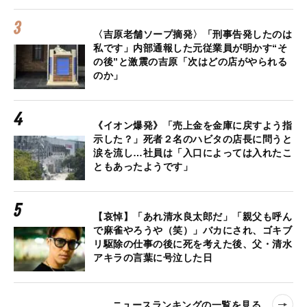
〈吉原老舗ソープ摘発〉「刑事告発したのは
私です」内部通報した元従業員が明かす“そ
の後”と激震の吉原「次はどの店がやられる
のか」
《イオン爆発》「売上金を金庫に戻すよう指
示した？」死者２名のハビタの店長に問うと
涙を流し…社員は「入口によっては入れたこ
ともあったようです」
【哀悼】「あれ清水良太郎だ」「親父も呼ん
で麻雀やろうや（笑）」バカにされ、ゴキブ
リ駆除の仕事の後に死を考えた後、父・清水
アキラの言葉に号泣した日
ニュースランキングの一覧を見る