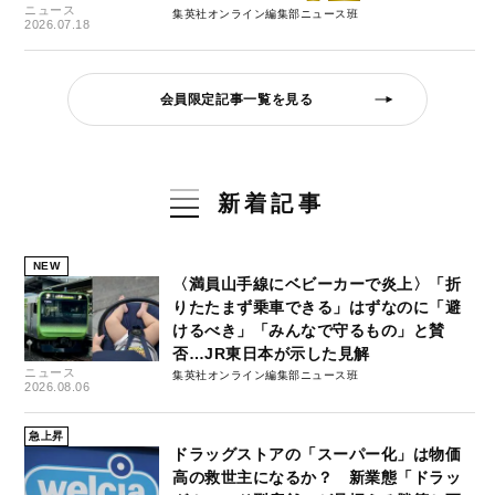
ニュース
集英社オンライン編集部ニュース班
2026.07.18
会員限定記事一覧を見る
新着記事
NEW
〈満員山手線にベビーカーで炎上〉「折
りたたまず乗車できる」はずなのに「避
けるべき」「みんなで守るもの」と賛
否…JR東日本が示した見解
ニュース
集英社オンライン編集部ニュース班
2026.08.06
急上昇
ドラッグストアの「スーパー化」は物価
高の救世主になるか？ 新業態「ドラッ