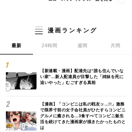
漫画ランキング
最新
24時間
週間
月間
【新連載・漫画】配達先は“誰も住んでいな
い家”…新人配達員が目撃した「姉妹を死に
追いやった」むごすぎる真相
【漫画】「コンビニは私の戦友ッ…!!」激務
で限界寸前の女子会社員がひたすらコンビニ
グルメに癒される…3食すべてコンビニ飯生
活を続けてきた漫画家が描きたかったものと
は