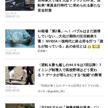
切符導入で増す大型トラックの不安、自
転車“車道走行時代”に求められる新たな
安全対策
ビジネス
2026.07.21
AI相場「第2幕」へ！ バブルはまだ崩壊
していない…大化け期待の注目銘柄５
選！ NVIDIA一強時代に終止符を打つ「誰
もが知っている」あの会社とは
有料
ニュース
石井僚一
2026.08.03
〈逆転＆勝ち越しの44.5％は7回以降〉7
イニング制導入で高校野球はどう変わ
る？ データが明らかにする“短縮”の弊害
「7回制が奪うもの-データが証明するドラマの消
スポーツ
失-」
2026.08.06
ゴジキ（@godziki_55）
〈元TBSアナが「被爆体験伝承者」に〉