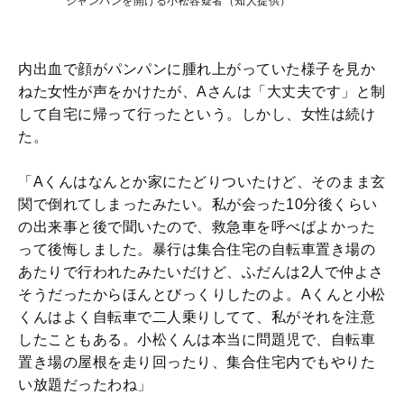
シャンパンを開ける小松容疑者（知人提供）
内出血で顔がパンパンに腫れ上がっていた様子を見か
ねた女性が声をかけたが、Aさんは「大丈夫です」と制
して自宅に帰って行ったという。しかし、女性は続け
た。
「Aくんはなんとか家にたどりついたけど、そのまま玄
関で倒れてしまったみたい。私が会った10分後くらい
の出来事と後で聞いたので、救急車を呼べばよかった
って後悔しました。暴行は集合住宅の自転車置き場の
あたりで行われたみたいだけど、ふだんは2人で仲よさ
そうだったからほんとびっくりしたのよ。Aくんと小松
くんはよく自転車で二人乗りしてて、私がそれを注意
したこともある。小松くんは本当に問題児で、自転車
置き場の屋根を走り回ったり、集合住宅内でもやりた
い放題だったわね」