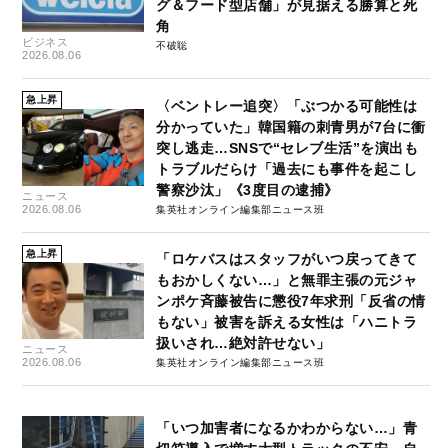
グ＆フード型店舗」が見据える勝算と死
角
ビジネス
不破聡
2026.08.06
急上昇
〈ベントレー追突〉「ぶつかる可能性は
分かっていた」韓国籍の刺青男が7台に衝
突し逃走…SNSで“セレブ生活”を演出も
トラブルだらけ「過去にも事件を起こし
警察沙汰」《3度目の逮捕》
ニュース
2026.08.06
集英社オンライン編集部ニュース班
急上昇
「ロケバスはスタッフがいつ戻ってきて
もおかしくない…」と無罪主張の元ジャ
ンポケ斉藤被告に懲役7年求刑「反省の情
もない」被害を訴える女性は「ハニトラ
扱いされ…絶対許せない」
ニュース
2026.08.06
集英社オンライン編集部ニュース班
「いつ加害者になるかわからない…」青