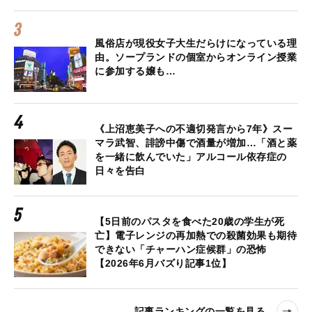
風俗店が現役女子大生だらけになっている理
由。ソープランドの個室からオンライン授業
に参加する嬢も…
《上沼恵美子への不適切発言から7年》スー
マラ武智、誹謗中傷で酒量が増加…「酒と薬
を一緒に飲んでいた」アルコール依存症の
日々を告白
【5日前のパスタを食べた20歳の学生が死
亡】電子レンジの再加熱での殺菌効果も期待
できない「チャーハン症候群」の恐怖
【2026年6月バズり記事1位】
記事ランキングの一覧を見る