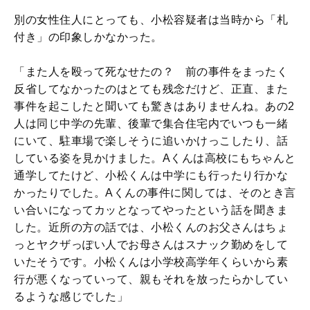
別の女性住人にとっても、小松容疑者は当時から「札
付き」の印象しかなかった。
「また人を殴って死なせたの？ 前の事件をまったく
反省してなかったのはとても残念だけど、正直、また
事件を起こしたと聞いても驚きはありませんね。あの2
人は同じ中学の先輩、後輩で集合住宅内でいつも一緒
にいて、駐車場で楽しそうに追いかけっこしたり、話
している姿を見かけました。Aくんは高校にもちゃんと
通学してたけど、小松くんは中学にも行ったり行かな
かったりでした。Aくんの事件に関しては、そのとき言
い合いになってカッとなってやったという話を聞きま
した。近所の方の話では、小松くんのお父さんはちょ
っとヤクザっぽい人でお母さんはスナック勤めをして
いたそうです。小松くんは小学校高学年くらいから素
行が悪くなっていって、親もそれを放ったらかしてい
るような感じでした」