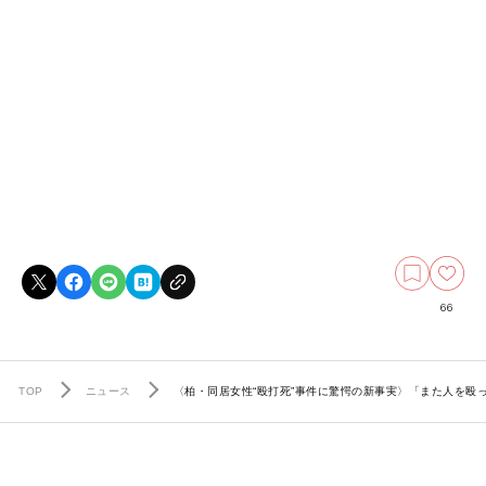
66
TOP
ニュース
〈柏・同居女性“殴打死”事件に驚愕の新事実〉「また人を殴