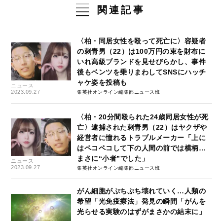
関連記事
〈柏・同居女性を殴って死亡に〉容疑者
の刺青男（22）は100万円の束を財布に
いれ高級ブランドを見せびらかし、事件
後もベンツを乗りまわしてSNSにハッチ
ャケ姿を投稿も
ニュース
2023.09.27
集英社オンライン編集部ニュース班
〈柏・20分間殴られた24歳同居女性が死
亡〉逮捕された刺青男（22）はヤクザや
経営者に憧れるトラブルメーカー「上に
はペコペコして下の人間の前では横柄…
まさに“小者”でした」
ニュース
2023.09.27
集英社オンライン編集部ニュース班
がん細胞がぷちぷち壊れていく…人類の
希望「光免疫療法」発見の瞬間「がんを
光らせる実験のはずがまさかの結末に」