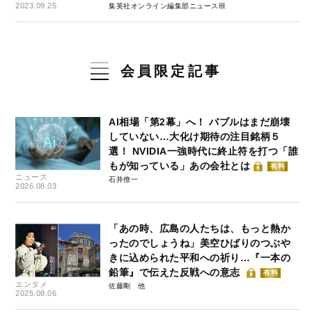
2023.09.25
集英社オンライン編集部ニュース班
会員限定記事
AI相場「第2幕」へ！ バブルはまだ崩壊
していない…大化け期待の注目銘柄５
選！ NVIDIA一強時代に終止符を打つ「誰
もが知っている」あの会社とは
有料
ニュース
石井僚一
2026.08.03
「あの時、広島の人たちは、もっと熱か
ったのでしょうね」美空ひばりのつぶや
きに込められた平和への祈り…『一本の
鉛筆』で伝えた反戦への意志
有料
エンタメ
佐藤剛
2025.08.06