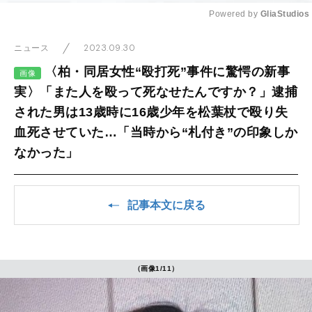
Powered by 
GliaStudios
Mute
2023.09.30
ニュース
〈柏・同居女性“殴打死”事件に驚愕の新事
画像
実〉「また人を殴って死なせたんですか？」逮捕
された男は13歳時に16歳少年を松葉杖で殴り失
血死させていた…「当時から“札付き”の印象しか
なかった」
記事本文に戻る
（画像1/11）