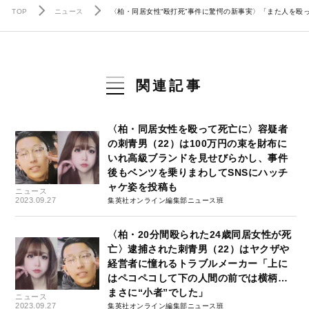
TOP
ニュース
〈柏・同居女性“殴打死”事件に驚愕の新事実〉「また人を殴
関連記事
〈柏・同居女性を殴って死亡に〉容疑者
の刺青男（22）は100万円の束を財布に
いれ高級ブランドを見せびらかし、事件
後もベンツを乗りまわしてSNSにハッチ
ャケ姿を投稿も
ニュース
2023.09.27
集英社オンライン編集部ニュース班
〈柏・20分間殴られた24歳同居女性が死
亡〉逮捕された刺青男（22）はヤクザや
経営者に憧れるトラブルメーカー「上に
はペコペコして下の人間の前では横柄…
まさに“小者”でした」
ニュース
2023.09.27
集英社オンライン編集部ニュース班