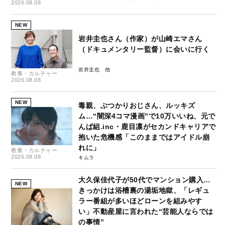
2026.08.08
NEW
岩井圭也さん（作家）が山崎エマさん
（ドキュメンタリー監督）に会いに行く
岩井圭也
教養・カルチャー
2026.08.08
NEW
毒親、ぶつかりおじさん、ルッキズ
ム…“闇深4コマ漫画”で10万いいね、元で
んぱ組.inc・鹿目凛がセカンドキャリアで
抱いた危機感「このままではアイドル崩
れに」
教養・カルチャー
2026.08.08
キムラ
大久保佳代子が50代でマンション購入…
NEW
きっかけは浴槽裏の湯垢地獄、「レギュ
ラー番組が多いほどローンを組みやす
い」不動産屋に言われた“芸能人ならでは
の事情”