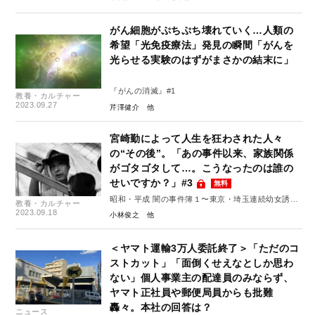
がん細胞がぷちぷち壊れていく…人類の
希望「光免疫療法」発見の瞬間「がんを
光らせる実験のはずがまさかの結末に」
『がんの消滅』#1
教養・カルチャー
2023.09.27
芹澤健介
宮崎勤によって人生を狂わされた人々
の“その後”。「あの事件以来、家族関係
がゴタゴタして…。こうなったのは誰の
せいですか？」#3
無料
昭和・平成 闇の事件簿１〜東京・埼玉連続幼女誘拐
教養・カルチャー
殺人事件発生から35年～
2023.09.18
小林俊之
＜ヤマト運輸3万人委託終了＞「ただのコ
ストカット」「面倒くせえなとしか思わ
ない」個人事業主の配達員のみならず、
ヤマト正社員や郵便局員からも批難
轟々。本社の回答は？
ニュース