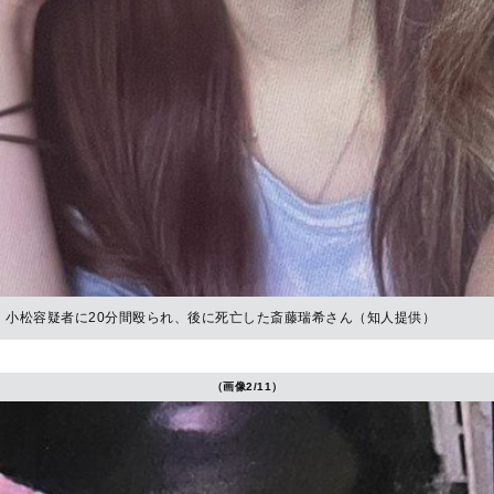
小松容疑者に20分間殴られ、後に死亡した斎藤瑞希さん（知人提供）
（画像2/11）