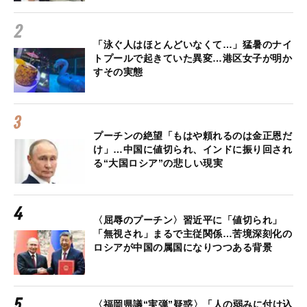
「泳ぐ人はほとんどいなくて…」猛暑のナイ
トプールで起きていた異変…港区女子が明か
すその実態
プーチンの絶望「もはや頼れるのは金正恩だ
け」…中国に値切られ、インドに振り回され
る“大国ロシア”の悲しい現実
〈屈辱のプーチン〉習近平に「値切られ」
「無視され」まるで主従関係…苦境深刻化の
ロシアが中国の属国になりつつある背景
〈福岡県議“実弾”疑惑〉「人の弱みに付け込