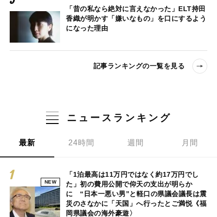
「昔の私なら絶対に言えなかった」ELT持田
香織が明かす「嫌いなもの」を口にするよう
になった理由
記事ランキングの一覧を見る
ニュースランキング
最新
24時間
週間
月間
「1泊最高は11万円ではなく約17万円でし
NEW
た」初の費用公開で仰天の支出が明らか
に “日本一悪い男”と軽口の県議会議長は震
災のさなかに「天国」へ行ったとご満悦《福
岡県議会の海外豪遊〉