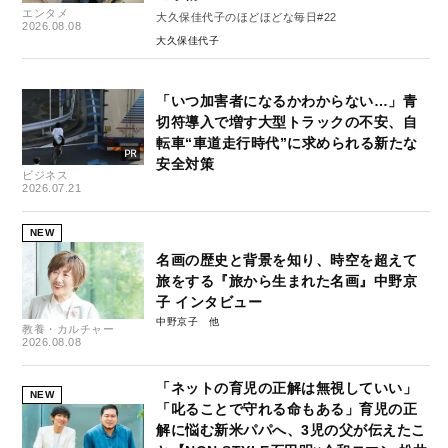
エンタメ
大久保佳代子のほどほどな毎日#22
2026.08.08
大久保佳代子
「いつ加害者になるかわからない…」青
切符導入で増す大型トラックの不安、自
転車“車道走行時代”に求められる新たな
安全対策
ビジネス
2026.07.21
NEW
名画の歴史と背景を知り、時空を超えて
旅をする『旅から生まれた名画』中野京
子 インタビュー
中野京子
教養・カルチャー
2026.08.08
「ネットの育児の正解は無視していい」
NEW
「叱ることで守れる命もある」育児の正
解に悩む新米パパへ、3児の父が伝えたこ