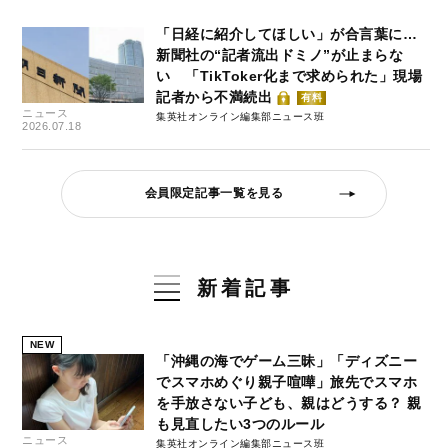
「日経に紹介してほしい」が合言葉に…
新聞社の“記者流出ドミノ”が止まらな
い 「TikToker化まで求められた」現場
記者から不満続出
有料
ニュース
集英社オンライン編集部ニュース班
2026.07.18
会員限定記事一覧を見る
新着記事
NEW
「沖縄の海でゲーム三昧」「ディズニー
でスマホめぐり親子喧嘩」旅先でスマホ
を手放さない子ども、親はどうする？ 親
も見直したい3つのルール
ニュース
集英社オンライン編集部ニュース班