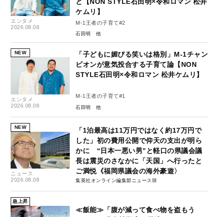
と【NON STYLE石田明×令和ロマン 松井
ケムリ】
エンタメ
M-1王者の子育て#2
2026.08.08
石田明
NEW
「子どもに媚びる笑いは格別」M-1チャン
ピオンが意気投合する子育て論【NON
STYLE石田明×令和ロマン 松井ケムリ】
M-1王者の子育て#1
エンタメ
2026.08.08
石田明
NEW
「1泊最高は11万円ではなく約17万円で
した」初の費用公開で仰天の支出が明ら
かに “日本一悪い男”と軽口の県議会議
長は震災のさなかに「天国」へ行ったと
ご満悦《福岡県議会の海外豪遊〉
ニュース
2026.08.08
集英社オンライン編集部ニュース班
急上昇
≪飯能≫「腹が減って食べ物を盗もう