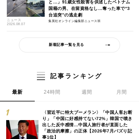
と…」91歳女性殺害を供述したベトナム
国籍の男、在留資格なし…奪った車で“3
台追突”の逃走劇
ニュース
集英社オンライン編集部ニュース班
2026.08.07
新着記事一覧を見る
記事ランキング
最新
24時間
週間
月間
〈習近平に特大ブーメラン〉「中国人客お断
り」「中国に好感持てない72%」韓国で噴き
出した反中感情…中国人旅行者が直面した
「政治的摩擦」の正体【2026年7月バズり記
事1位】