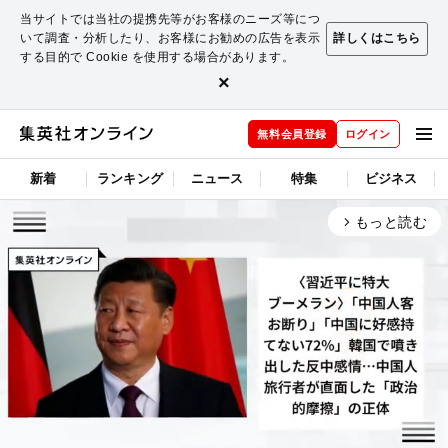
当サイトでは当社の提携先等がお客様のニーズ等につ
いて調査・分析したり、お客様にお勧めの広告を表示
詳しくはこちら
する目的で Cookie を使用する場合があります。
×
無料会員登録
ログイン
新着
ランキング
ニュース
特集
ビジネス
もっと読む
arrow_forward_ios