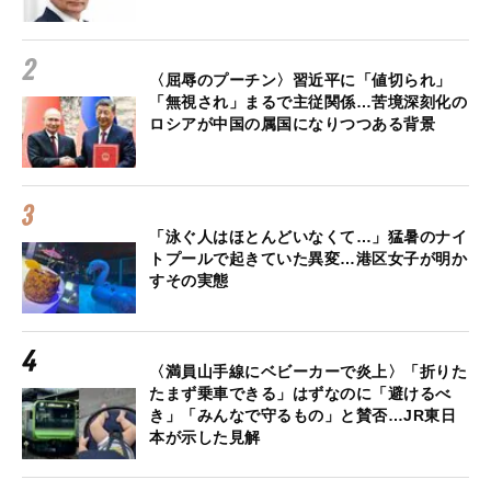
〈屈辱のプーチン〉習近平に「値切られ」
「無視され」まるで主従関係…苦境深刻化の
ロシアが中国の属国になりつつある背景
「泳ぐ人はほとんどいなくて…」猛暑のナイ
トプールで起きていた異変…港区女子が明か
すその実態
〈満員山手線にベビーカーで炎上〉「折りた
たまず乗車できる」はずなのに「避けるべ
き」「みんなで守るもの」と賛否…JR東日
本が示した見解