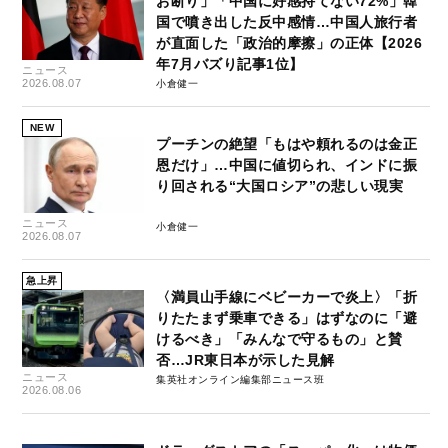
お断り」「中国に好感持てない72%」韓
国で噴き出した反中感情…中国人旅行者
が直面した「政治的摩擦」の正体【2026
年7月バズり記事1位】
ニュース
2026.08.07
小倉健一
NEW
プーチンの絶望「もはや頼れるのは金正
恩だけ」…中国に値切られ、インドに振
り回される“大国ロシア”の悲しい現実
ニュース
小倉健一
2026.08.07
急上昇
〈満員山手線にベビーカーで炎上〉「折
りたたまず乗車できる」はずなのに「避
けるべき」「みんなで守るもの」と賛
否…JR東日本が示した見解
ニュース
集英社オンライン編集部ニュース班
2026.08.06