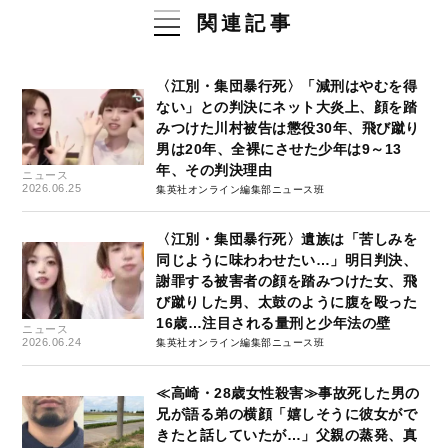
関連記事
〈江別・集団暴行死〉「減刑はやむを得
ない」との判決にネット大炎上、顔を踏
みつけた川村被告は懲役30年、飛び蹴り
男は20年、全裸にさせた少年は9～13
年、その判決理由
ニュース
2026.06.25
集英社オンライン編集部ニュース班
〈江別・集団暴行死〉遺族は「苦しみを
同じように味わわせたい…」明日判決、
謝罪する被害者の顔を踏みつけた女、飛
び蹴りした男、太鼓のように腹を殴った
16歳…注目される量刑と少年法の壁
ニュース
2026.06.24
集英社オンライン編集部ニュース班
≪高崎・28歳女性殺害≫事故死した男の
兄が語る弟の横顔「嬉しそうに彼女がで
きたと話していたが…」父親の蒸発、真