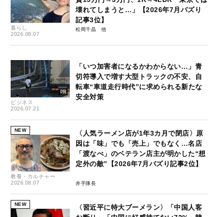
壊れてしまうと…」【2026年7月バズり
記事3位】
暮らし
松岡千晶
2026.08.07
「いつ加害者になるかわからない…」青
切符導入で増す大型トラックの不安、自
転車“車道走行時代”に求められる新たな
安全対策
ビジネス
2026.07.21
NEW
〈人気ラーメン店が1年3カ月で閉店〉原
因は「味」でも「売上」でもなく…名店
「渡なべ」のベテラン店主が明かした“想
定外の敵”【2026年7月バズり記事2位】
教養・カルチャー
2026.08.07
井手隊長
NEW
〈習近平に特大ブーメラン〉「中国人客