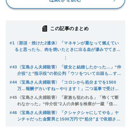
この記事のまとめ
#1
〈那須・焼けた2遺体〉「マネキンが重なって燃えてい
ると思ったら、肉を焼いたときに出る血が滲みでてきて
ニオイも…」第一発見者が語る残虐な遺棄現場。多数店
舗を経営するやり手の被害者社長の身に何が…
#43
〈宝島さん夫婦殺害〉「彼女と結婚したかった…」“仲
介役”と“指示役”の初公判「ウソをついて出頭も…すぐ
に泣きだして落ちた」刺青男は報酬900万円、あの
#44
〈宝島さん夫婦殺害〉「コロシから処分までを1500
「アニキ」の正体は
万…報酬デカいすね～やります！」二つ返事で受け入
れた刺青男、“主犯格”は「私は無実、警察はクソ人間
#45
〈宝島さん夫婦殺害〉「家族も狙われる」「怖くて断
すぎて虫唾が走る」と主張
れなかった」“仲介役”2人の弁解を検察が一蹴「信用
できない。報酬の札束写真をSNSにあげていた」無期
#46
〈宝島さん夫婦殺害〉「クシャクシャにしてやる」ヤ
求刑の法廷で“責任の押し付け合い”
ンチャだった金髪男と1500万円で“処分”まで依頼され
た刺青男は懲役30年の判決で泣きそうな表情に…元