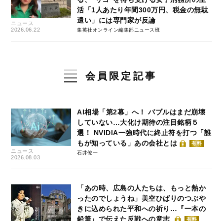
活「1人あたり年間300万円、税金の無駄
遣い」には専門家が反論
ニュース
2026.06.22
集英社オンライン編集部ニュース班
会員限定記事
AI相場「第2幕」へ！ バブルはまだ崩壊
していない…大化け期待の注目銘柄５
選！ NVIDIA一強時代に終止符を打つ「誰
もが知っている」あの会社とは
有料
ニュース
石井僚一
2026.08.03
「あの時、広島の人たちは、もっと熱か
ったのでしょうね」美空ひばりのつぶや
きに込められた平和への祈り…『一本の
鉛筆』で伝えた反戦への意志
有料