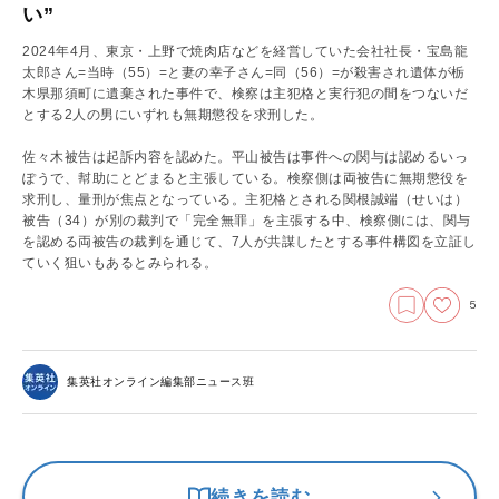
い”
2024年4月、東京・上野で焼肉店などを経営していた会社社長・宝島龍
太郎さん=当時（55）=と妻の幸子さん=同（56）=が殺害され遺体が栃
木県那須町に遺棄された事件で、検察は主犯格と実行犯の間をつないだ
とする2人の男にいずれも無期懲役を求刑した。
佐々木被告は起訴内容を認めた。平山被告は事件への関与は認めるいっ
ぽうで、幇助にとどまると主張している。検察側は両被告に無期懲役を
求刑し、量刑が焦点となっている。主犯格とされる関根誠端（せいは）
被告（34）が別の裁判で「完全無罪」を主張する中、検察側には、関与
を認める両被告の裁判を通じて、7人が共謀したとする事件構図を立証し
ていく狙いもあるとみられる。
5
集英社オンライン編集部ニュース班
続きを読む