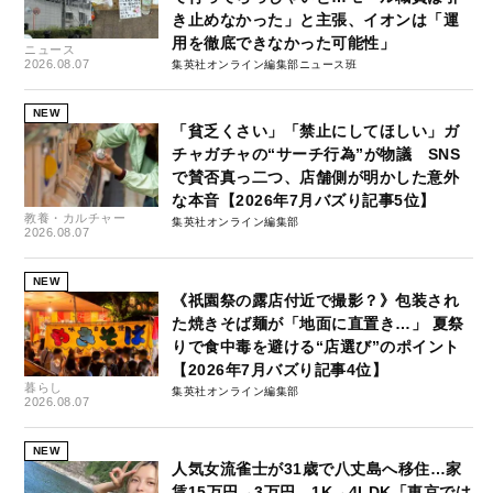
き止めなかった」と主張、イオンは「運
用を徹底できなかった可能性」
ニュース
2026.08.07
集英社オンライン編集部ニュース班
NEW
「貧乏くさい」「禁止にしてほしい」ガ
チャガチャの“サーチ行為”が物議 SNS
で賛否真っ二つ、店舗側が明かした意外
な本音【2026年7月バズり記事5位】
教養・カルチャー
集英社オンライン編集部
2026.08.07
NEW
《祇園祭の露店付近で撮影？》包装され
た焼きそば麺が「地面に直置き…」 夏祭
りで食中毒を避ける“店選び”のポイント
【2026年7月バズり記事4位】
暮らし
集英社オンライン編集部
2026.08.07
NEW
人気女流雀士が31歳で八丈島へ移住…家
賃15万円→3万円、1K→4LDK「東京では