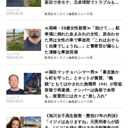
面目で非モテ、元卓球部でトラブルも…
ニュース
2026.06.25
集英社オンライン編集部ニュース班
≪高崎・28歳女性殺害≫「助けて…」駐
車場に倒れた血まみれの女性、居合わせ
た男は女性の車で事故死「これはおそら
く自爆でしょうね…」と警察官が漏らし
た凄惨な事故現場
ニュース
2026.06.25
集英社オンライン編集部ニュース班
≪福生マッチョハンマー男≫「暴走族か
ら町を守った」とネットが賞賛、“義
賊”ともてはやされた無職男（44）が窃盗
容疑で再逮捕、ナンバーは偽装で余罪
も…留置所には次々と“差し入れ”
ニュース
2026.06.23
集英社オンライン編集部ニュース班
《旭川女子高生殺害・懲役27年の判決》
「イジメはありますね」元受刑者らが語
る、“リコ”を待ち受ける女子刑務所の生