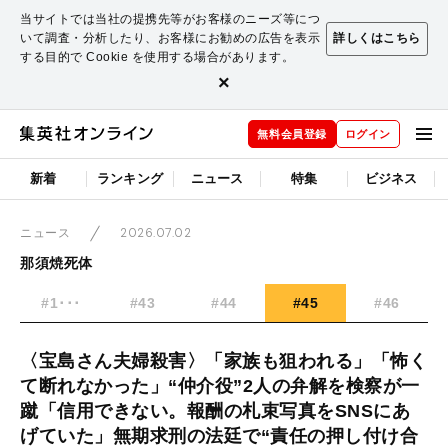
当サイトでは当社の提携先等がお客様のニーズ等につ
いて調査・分析したり、お客様にお勧めの広告を表示
詳しくはこちら
する目的で Cookie を使用する場合があります。
×
無料会員登録
ログイン
新着
ランキング
ニュース
特集
ビジネス
2026.07.02
ニュース
那須焼死体
#1･･･
#43
#44
#45
#46
〈宝島さん夫婦殺害〉「家族も狙われる」「怖く
て断れなかった」“仲介役”2人の弁解を検察が一
蹴「信用できない。報酬の札束写真をSNSにあ
げていた」無期求刑の法廷で“責任の押し付け合