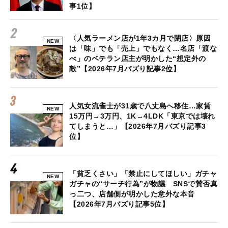
事1位】
〈人気ラーメン店が1年3カ月で閉店〉原因
NEW
は「味」でも「売上」でもなく…名店「渡な
べ」のベテラン店主が明かした“想定外の
敵”【2026年7月バズり記事2位】
人気女流雀士が31歳で八丈島へ移住…家賃
NEW
15万円→3万円、1K→4LDK「東京では壊れ
てしまうと…」【2026年7月バズり記事3
位】
「貧乏くさい」「禁止にしてほしい」ガチャ
NEW
ガチャの“サーチ行為”が物議 SNSで賛否真
っ二つ、店舗側が明かした意外な本音
【2026年7月バズり記事5位】