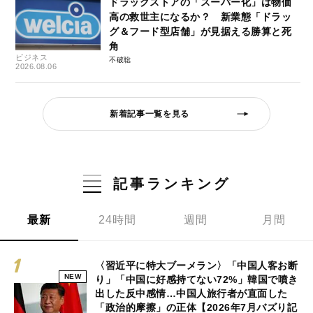
ドラッグストアの「スーパー化」は物価
高の救世主になるか？ 新業態「ドラッ
グ＆フード型店舗」が見据える勝算と死
角
ビジネス
不破聡
2026.08.06
新着記事一覧を見る
記事ランキング
最新
24時間
週間
月間
〈習近平に特大ブーメラン〉「中国人客お断
NEW
り」「中国に好感持てない72%」韓国で噴き
出した反中感情…中国人旅行者が直面した
「政治的摩擦」の正体【2026年7月バズり記