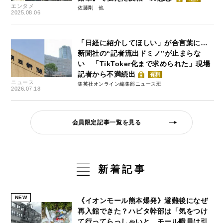
エンタメ
佐藤剛
2025.08.06
「日経に紹介してほしい」が合言葉に…
新聞社の“記者流出ドミノ”が止まらな
い 「TikToker化まで求められた」現場
記者から不満続出
有料
ニュース
集英社オンライン編集部ニュース班
2026.07.18
会員限定記事一覧を見る
新着記事
NEW
《イオンモール熊本爆発》避難後になぜ
再入館できた？ハビタ幹部は「気をつけ
て行ってらっしゃいと…モール職員は引