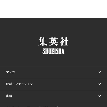
マンガ
取材・ファッション
少年マンガ
週刊少年ジャンプ
書籍
ファッション・美容
青年マンガ
ジャンプSQ.
Seventeen