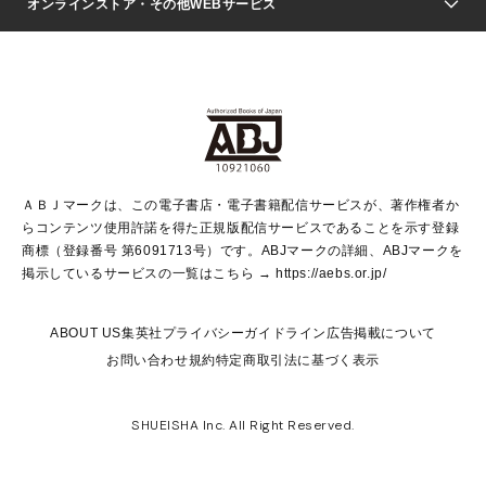
週刊ヤングジャンプ
オンラインストア・その他WEBサービス
文芸・文庫・総合
芸能・情報・スポーツ
少女マンガ
Vジャンプ
non-no Web
ヤングジャンプ定期購読デジタル
すばる
Myojo
オンラインストア
りぼん
学芸・ノンフィクション・新書
最強ジャンプ
女性マンガ
@BAILA
ヤンジャン＋
小説すばる
週プレNEWS
マーガレット
集英社OTOコンテンツ
集英社 学芸編集部
少年ジャンプ＋
その他WEBサービス
クッキー
ライトノベル・ノベライズ
MAQUIA ONLINE
となりのヤングジャンプ
集英社 文芸ステーション
週プレ グラジャパ！
別冊マーガレット
SHUEISHA MANGA-ART HERITAGE
集英社 ビジネス書
ゼブラック
ココハナ
SHUEISHA ADNAVI
SPUR.JP
集英社Webマガジン Cobalt
グランドジャンプ
web 集英社文庫
キッズ
web Sportiva
マンガMee
ジャンプキャラクターズストア
集英社新書
ジャンプルーキー！
月刊オフィスユー
ＡＢＪマークは、この電子書店・電子書籍配信サービスが、著作権者か
EDITOR'S LAB
LEE
集英社オレンジ文庫
ウルトラジャンプ
青春と読書
パラスポ＋！
らコンテンツ使用許諾を得た正規版配信サービスであることを示す登録
集英社みらい文庫
リマコミ＋
HAPPY PLUS STORE
集英社新書プラス
ジャンプTOON
商標（登録番号 第6091713号）です。ABJマークの詳細、ABJマークを
Marisol
シフォン文庫
アジア人物史
S-KIDS.LAND
マンガMeets
掲示しているサービスの一覧はこちら →
https://aebs.or.jp/
shueisha vox
よみタイ
S-MANGA
Web éclat
ダッシュエックス文庫
LEEマルシェ
kotoba
集英社ジャンプリミックス
ABOUT US
集英社プライバシーガイドライン
広告掲載について
T JAPAN:The New York Times Style Magazine
JUMP j BOOKS
お問い合わせ
規約
特定商取引法に基づく表示
SHOP Marisol
e!集英社
集英社コミック文庫
集英社女性誌ポータル
éclat premium
imidas
MEN'S NON-NO WEB
SHUEISHA Inc. All Right Reserved.
mirabella
UOMO