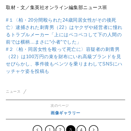
取材・文／集英社オンライン編集部ニュース班
#１〈柏・20分間殴られた24歳同居女性がその後死
亡〉逮捕された刺青男（22）はヤクザや経営者に憧れ
るトラブルメーカー「上にはペコペコして下の人間の
前では横柄…まさに“小者”でした」
#２〈柏・同居女性を殴って死亡に〉容疑者の刺青男
（22）は100万円の束を財布にいれ高級ブランドを見
せびらかし、事件後もベンツを乗りまわしてSNSにハ
ッチャケ姿を投稿も
ニュース
次のページ
画像ギャラリー
1
2
3
4