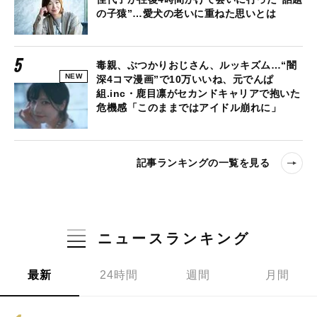
の子猿”…愛犬の老いに重ねた思いとは
毒親、ぶつかりおじさん、ルッキズム…“闇
NEW
深4コマ漫画”で10万いいね、元でんぱ
組.inc・鹿目凛がセカンドキャリアで抱いた
危機感「このままではアイドル崩れに」
記事ランキングの一覧を見る
ニュースランキング
最新
24時間
週間
月間