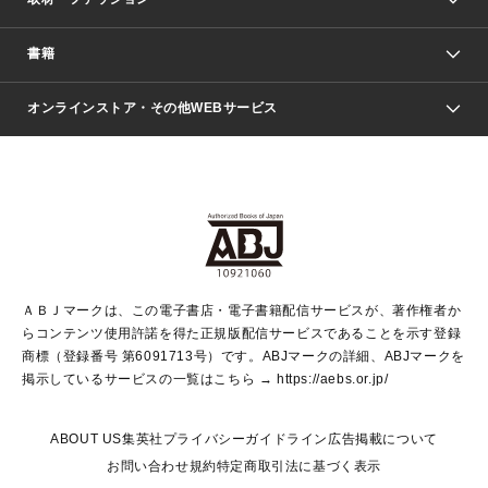
少年マンガ
週刊少年ジャンプ
書籍
ファッション・美容
青年マンガ
ジャンプSQ.
Seventeen
週刊ヤングジャンプ
オンラインストア・その他WEBサービス
文芸・文庫・総合
芸能・情報・スポーツ
少女マンガ
Vジャンプ
non-no Web
ヤングジャンプ定期購読デジタル
すばる
Myojo
オンラインストア
りぼん
学芸・ノンフィクション・新書
最強ジャンプ
女性マンガ
@BAILA
ヤンジャン＋
小説すばる
週プレNEWS
マーガレット
集英社OTOコンテンツ
集英社 学芸編集部
少年ジャンプ＋
その他WEBサービス
クッキー
ライトノベル・ノベライズ
MAQUIA ONLINE
となりのヤングジャンプ
集英社 文芸ステーション
週プレ グラジャパ！
別冊マーガレット
SHUEISHA MANGA-ART HERITAGE
集英社 ビジネス書
ゼブラック
ココハナ
SHUEISHA ADNAVI
SPUR.JP
集英社Webマガジン Cobalt
グランドジャンプ
web 集英社文庫
キッズ
web Sportiva
マンガMee
ジャンプキャラクターズストア
集英社新書
ジャンプルーキー！
月刊オフィスユー
ＡＢＪマークは、この電子書店・電子書籍配信サービスが、著作権者か
EDITOR'S LAB
LEE
集英社オレンジ文庫
ウルトラジャンプ
青春と読書
パラスポ＋！
らコンテンツ使用許諾を得た正規版配信サービスであることを示す登録
集英社みらい文庫
リマコミ＋
HAPPY PLUS STORE
集英社新書プラス
ジャンプTOON
商標（登録番号 第6091713号）です。ABJマークの詳細、ABJマークを
Marisol
シフォン文庫
アジア人物史
S-KIDS.LAND
マンガMeets
掲示しているサービスの一覧はこちら →
https://aebs.or.jp/
shueisha vox
よみタイ
S-MANGA
Web éclat
ダッシュエックス文庫
LEEマルシェ
kotoba
集英社ジャンプリミックス
ABOUT US
集英社プライバシーガイドライン
広告掲載について
T JAPAN:The New York Times Style Magazine
JUMP j BOOKS
お問い合わせ
規約
特定商取引法に基づく表示
SHOP Marisol
e!集英社
集英社コミック文庫
集英社女性誌ポータル