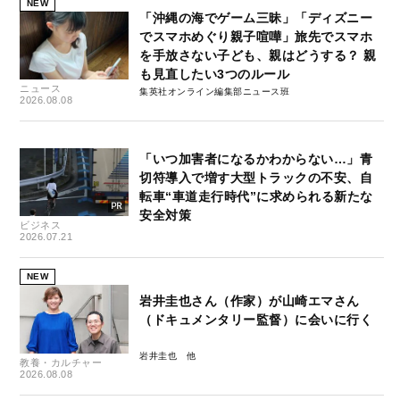
NEW
「沖縄の海でゲーム三昧」「ディズニー
でスマホめぐり親子喧嘩」旅先でスマホ
を手放さない子ども、親はどうする？ 親
も見直したい3つのルール
ニュース
集英社オンライン編集部ニュース班
2026.08.08
「いつ加害者になるかわからない…」青
切符導入で増す大型トラックの不安、自
転車“車道走行時代”に求められる新たな
安全対策
ビジネス
2026.07.21
NEW
岩井圭也さん（作家）が山崎エマさん
（ドキュメンタリー監督）に会いに行く
岩井圭也
教養・カルチャー
2026.08.08