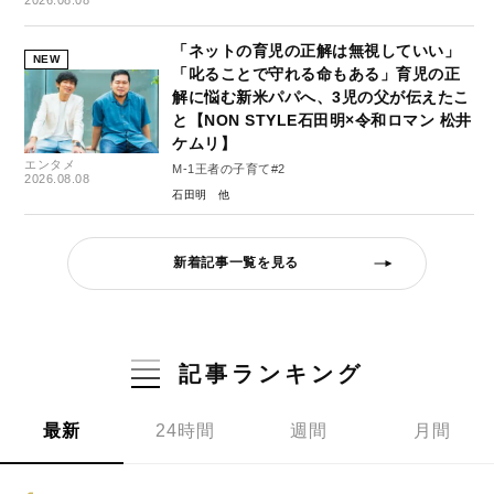
2026.08.08
「ネットの育児の正解は無視していい」
NEW
「叱ることで守れる命もある」育児の正
解に悩む新米パパへ、3児の父が伝えたこ
と【NON STYLE石田明×令和ロマン 松井
ケムリ】
エンタメ
M-1王者の子育て#2
2026.08.08
石田明
新着記事一覧を見る
記事ランキング
最新
24時間
週間
月間