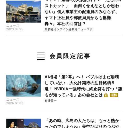
ストカット」「面倒くせえなとしか思わ
ない」個人事業主の配達員のみならず、
ヤマト正社員や郵便局員からも批難
轟々。本社の回答は？
ニュース
2023.09.25
集英社オンライン編集部ニュース班
会員限定記事
AI相場「第2幕」へ！ バブルはまだ崩壊
していない…大化け期待の注目銘柄５
選！ NVIDIA一強時代に終止符を打つ「誰
もが知っている」あの会社とは
有料
ニュース
石井僚一
2026.08.03
「あの時、広島の人たちは、もっと熱か
ったのでしょうね」美空ひばりのつぶや