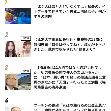
「泳ぐ人はほとんどいなくて…」猛暑のナイ
トプールで起きていた異変…港区女子が明か
すその実態
NEW
〈江別大学生集団暴行死〉主犯格の18歳に
無期懲役「自分はやってねぇ。誰かがトドメ
さした」裁判で明かされた“他責ぶり”
「1泊最高は11万円ではなく約17万円でし
NEW
た」初の費用公開で仰天の支出が明らか
に “日本一悪い男”と軽口の県議会議長は震
災のさなかに「天国」へ行ったとご満悦《福
岡県議会の海外豪遊〉
プーチンの絶望「もはや頼れるのは金正恩だ
け」…中国に値切られ、インドに振り回され