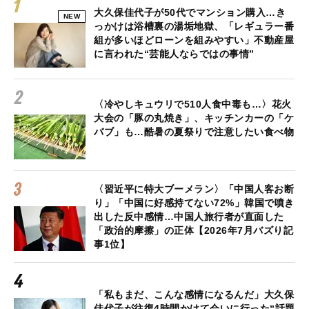
大久保佳代子が50代でマンション購入…き
NEW
っかけは浴槽裏の湯垢地獄、「レギュラー番
組が多いほどローンを組みやすい」不動産屋
に言われた“芸能人ならではの事情”
〈冷やしキュウリで510人食中毒も…〉花火
大会の「豚の丸焼き」、キッチンカーの「ケ
バブ」も…酷暑の夏祭りで注意したい食べ物
〈習近平に特大ブーメラン〉「中国人客お断
り」「中国に好感持てない72%」韓国で噴き
出した反中感情…中国人旅行者が直面した
「政治的摩擦」の正体【2026年7月バズり記
事1位】
「私もまだ、こんな感情になるんだ」大久保
佳代子が往復4時間かけて会いに行った“話題