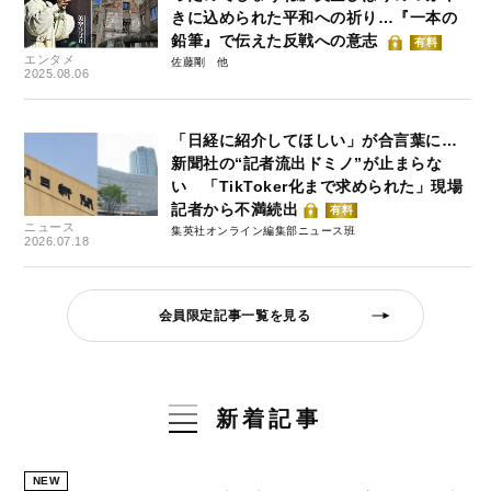
きに込められた平和への祈り…『一本の
鉛筆』で伝えた反戦への意志
有料
エンタメ
佐藤剛
2025.08.06
「日経に紹介してほしい」が合言葉に…
新聞社の“記者流出ドミノ”が止まらな
い 「TikToker化まで求められた」現場
記者から不満続出
有料
ニュース
集英社オンライン編集部ニュース班
2026.07.18
会員限定記事一覧を見る
新着記事
NEW