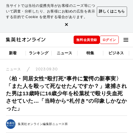
当サイトでは当社の提携先等がお客様のニーズ等につ
いて調査・分析したり、お客様にお勧めの広告を表示
詳しくはこちら
する目的で Cookie を使用する場合があります。
×
無料会員登録
ログイン
新着
ランキング
ニュース
特集
ビジネス
2023.09.30
ニュース
〈柏・同居女性“殴打死”事件に驚愕の新事実〉
「また人を殴って死なせたんですか？」逮捕され
た男は13歳時に16歳少年を松葉杖で殴り失血死
させていた…「当時から“札付き”の印象しかなか
った」
集英社オンライン編集部ニュース班