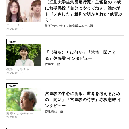
〈江別大学生集団暴行死〉主犯格の18歳
に無期懲役「自分はやってねぇ。誰かが
トドメさした」裁判で明かされた“他責ぶ
り”
ニュース
集英社オンライン編集部ニュース班
2026.08.08
NEW
「〈保る〉とは何か」『汽笛、聞こえ
る』佐藤雫 インタビュー
佐藤雫
教養・カルチャー
2026.08.08
NEW
宮﨑駿の中心にある、世界を考えるため
の「問い」『宮﨑駿の詩学』赤坂憲雄 イ
ンタビュー
赤坂憲雄
教養・カルチャー
2026.08.08