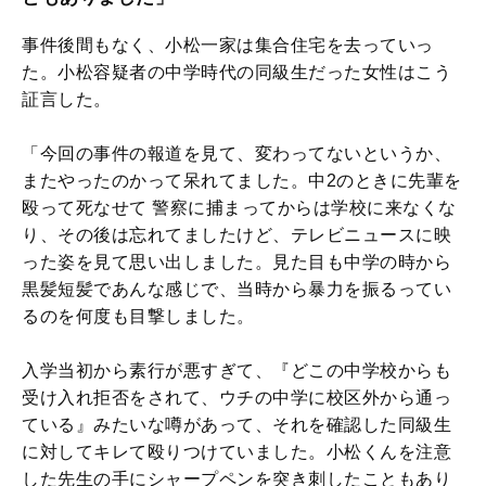
事件後間もなく、小松一家は集合住宅を去っていっ
た。小松容疑者の中学時代の同級生だった女性はこう
証言した。
「今回の事件の報道を見て、変わってないというか、
またやったのかって呆れてました。中2のときに先輩を
殴って死なせて 警察に捕まってからは学校に来なくな
り、その後は忘れてましたけど、テレビニュースに映
った姿を見て思い出しました。見た目も中学の時から
黒髪短髪であんな感じで、当時から暴力を振るってい
るのを何度も目撃しました。
入学当初から素行が悪すぎて、『どこの中学校からも
受け入れ拒否をされて、ウチの中学に校区外から通っ
ている』みたいな噂があって、それを確認した同級生
に対してキレて殴りつけていました。小松くんを注意
した先生の手にシャープペンを突き刺したこともあり