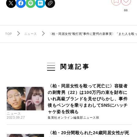
66
TOP
ニュース
〈柏・同居女性“殴打死”事件に驚愕の新事実〉「また人を殴
関連記事
〈柏・同居女性を殴って死亡に〉容疑者
の刺青男（22）は100万円の束を財布に
いれ高級ブランドを見せびらかし、事件
後もベンツを乗りまわしてSNSにハッチ
ャケ姿を投稿も
ニュース
2023.09.27
集英社オンライン編集部ニュース班
〈柏・20分間殴られた24歳同居女性が死