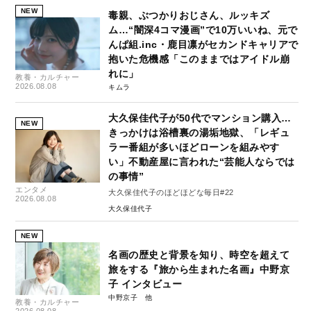
NEW
毒親、ぶつかりおじさん、ルッキズ
ム…“闇深4コマ漫画”で10万いいね、元で
んぱ組.inc・鹿目凛がセカンドキャリアで
抱いた危機感「このままではアイドル崩
れに」
教養・カルチャー
2026.08.08
キムラ
大久保佳代子が50代でマンション購入…
NEW
きっかけは浴槽裏の湯垢地獄、「レギュ
ラー番組が多いほどローンを組みやす
い」不動産屋に言われた“芸能人ならでは
の事情”
エンタメ
大久保佳代子のほどほどな毎日#22
2026.08.08
大久保佳代子
NEW
名画の歴史と背景を知り、時空を超えて
旅をする『旅から生まれた名画』中野京
子 インタビュー
中野京子
教養・カルチャー