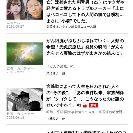
亡〉逮捕された刺青男（22）はヤクザや
経営者に憧れるトラブルメーカー「上に
はペコペコして下の人間の前では横柄…
まさに“小者”でした」
ニュース
2023.09.27
集英社オンライン編集部ニュース班
がん細胞がぷちぷち壊れていく…人類の
希望「光免疫療法」発見の瞬間「がんを
光らせる実験のはずがまさかの結末に」
『がんの消滅』#1
教養・カルチャー
2023.09.27
芹澤健介
宮崎勤によって人生を狂わされた人々
の“その後”。「あの事件以来、家族関係
がゴタゴタして…。こうなったのは誰の
せいですか？」#3
無料
昭和・平成 闇の事件簿１〜東京・埼玉連続幼女誘拐
教養・カルチャー
殺人事件発生から35年～
2023.09.18
小林俊之
＜ヤマト運輸3万人委託終了＞「ただのコ