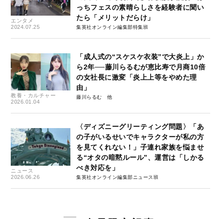
っちフェスの素晴らしさを経験者に聞い
たら「メリットだらけ」
エンタメ
2024.07.25
集英社オンライン編集部特集班
「成人式の“スケスケ衣装”で大炎上」か
ら2年──藤川らるむが恵比寿で月商10倍
の女社長に激変「炎上上等をやめた理
由」
教養・カルチャー
藤川らるむ
2026.01.04
〈ディズニーグリーティング問題〉「あ
の子がいるせいでキャラクターが私の方
を見てくれない！」子連れ家族を悩ませ
る“オタの暗黙ルール”、運営は「しかる
べき対応を」
ニュース
2026.06.26
集英社オンライン編集部ニュース班