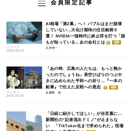
会員限定記事
AI相場「第2幕」へ！ バブルはまだ崩壊
していない…大化け期待の注目銘柄５
選！ NVIDIA一強時代に終止符を打つ「誰
もが知っている」あの会社とは
有料
ニュース
石井僚一
2026.08.03
「あの時、広島の人たちは、もっと熱か
ったのでしょうね」美空ひばりのつぶや
きに込められた平和への祈り…『一本の
鉛筆』で伝えた反戦への意志
有料
エンタメ
佐藤剛
2025.08.06
「日経に紹介してほしい」が合言葉に…
新聞社の“記者流出ドミノ”が止まらな
い 「TikToker化まで求められた」現場