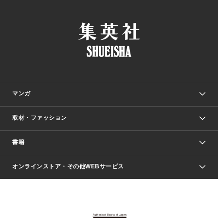
マンガ
取材・ファッション
少年マンガ
週刊少年ジャンプ
書籍
ファッション・美容
青年マンガ
ジャンプSQ.
Seventeen
週刊ヤングジャンプ
オンラインストア・その他WEBサービス
文芸・文庫・総合
芸能・情報・スポーツ
少女マンガ
Vジャンプ
non-no Web
ヤングジャンプ定期購読デジタル
すばる
Myojo
オンラインストア
りぼん
学芸・ノンフィクション・新書
最強ジャンプ
女性マンガ
@BAILA
ヤンジャン＋
小説すばる
週プレNEWS
マーガレット
集英社OTOコンテンツ
集英社 学芸編集部
少年ジャンプ＋