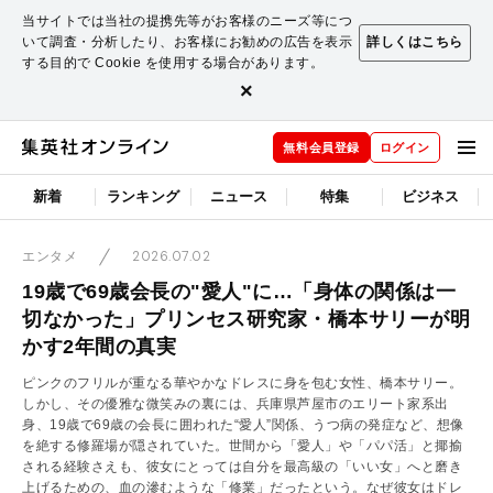
当サイトでは当社の提携先等がお客様のニーズ等につ
いて調査・分析したり、お客様にお勧めの広告を表示
詳しくはこちら
する目的で Cookie を使用する場合があります。
×
無料会員登録
ログイン
新着
ランキング
ニュース
特集
ビジネス
2026.07.02
エンタメ
19歳で69歳会長の"愛人"に…「身体の関係は一
切なかった」プリンセス研究家・橋本サリーが明
かす2年間の真実
ピンクのフリルが重なる華やかなドレスに身を包む女性、橋本サリー。
しかし、その優雅な微笑みの裏には、兵庫県芦屋市のエリート家系出
身、19歳で69歳の会長に囲われた“愛人”関係、うつ病の発症など、想像
を絶する修羅場が隠されていた。世間から「愛人」や「パパ活」と揶揄
される経験さえも、彼女にとっては自分を最高級の「いい女」へと磨き
上げるための、血の滲むような「修業」だったという。なぜ彼女はドレ