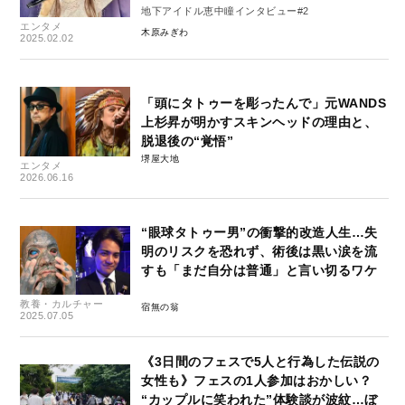
地下アイドル恵中瞳インタビュー#2
エンタメ
木原みぎわ
2025.02.02
「頭にタトゥーを彫ったんで」元WANDS
上杉昇が明かすスキンヘッドの理由と、
脱退後の“覚悟”
堺屋大地
エンタメ
2026.06.16
“眼球タトゥー男”の衝撃的改造人生…失
明のリスクを恐れず、術後は黒い涙を流
すも「まだ自分は普通」と言い切るワケ
教養・カルチャー
宿無の翁
2025.07.05
《3日間のフェスで5人と行為した伝説の
女性も》フェスの1人参加はおかしい？
“カップルに笑われた”体験談が波紋…ぼ