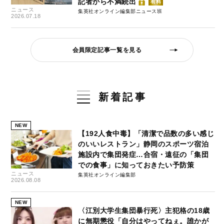
記者から不満続出
有料
ニュース
集英社オンライン編集部ニュース班
2026.07.18
会員限定記事一覧を見る
新着記事
NEW
【192人食中毒】「清潔で品数の多い感じ
のいいレストラン」静岡のスポーツ宿泊
施設内で集団発症…合宿・遠征の「集団
での食事」に知っておきたい予防策
ニュース
集英社オンライン編集部
2026.08.08
NEW
〈江別大学生集団暴行死〉主犯格の18歳
に無期懲役「自分はやってねぇ。誰かが