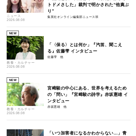
トドメさした」裁判で明かされた“他責ぶ
り”
ニュース
集英社オンライン編集部ニュース班
2026.08.08
NEW
「〈保る〉とは何か」『汽笛、聞こえ
る』佐藤雫 インタビュー
佐藤雫
教養・カルチャー
2026.08.08
NEW
宮﨑駿の中心にある、世界を考えるため
の「問い」『宮﨑駿の詩学』赤坂憲雄 イ
ンタビュー
赤坂憲雄
教養・カルチャー
2026.08.08
「いつ加害者になるかわからない…」青