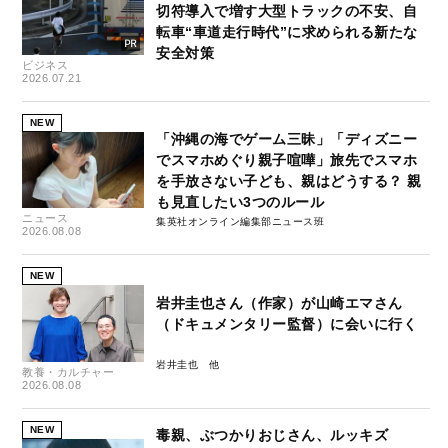
切符導入で増す大型トラックの不安、自
転車“車道走行時代”に求められる新たな
安全対策
ビジネス
2026.07.21
NEW
「沖縄の海でゲーム三昧」「ディズニー
でスマホめぐり親子喧嘩」旅先でスマホ
を手放さない子ども、親はどうする？ 親
も見直したい3つのルール
ニュース
集英社オンライン編集部ニュース班
2026.08.08
NEW
岩井圭也さん（作家）が山崎エマさん
（ドキュメンタリー監督）に会いに行く
岩井圭也
教養・カルチャー
2026.08.08
NEW
毒親、ぶつかりおじさん、ルッキズ