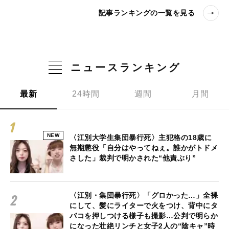
記事ランキングの一覧を見る
ニュースランキング
最新
24時間
週間
月間
NEW
〈江別大学生集団暴行死〉主犯格の18歳に
無期懲役「自分はやってねぇ。誰かがトドメ
さした」裁判で明かされた“他責ぶり”
〈江別・集団暴行死〉「グロかった…」全裸
にして、髪にライターで火をつけ、背中にタ
バコを押しつける様子も撮影…公判で明らか
になった壮絶リンチと女子2人の“陰キャ”時