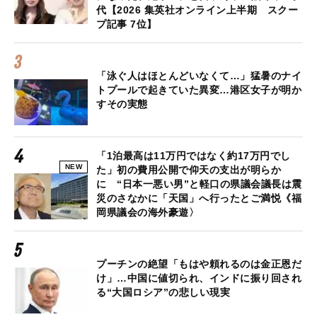
代【2026 集英社オンライン上半期 スクー
プ記事 7位】
「泳ぐ人はほとんどいなくて…」猛暑のナイ
トプールで起きていた異変…港区女子が明か
すその実態
「1泊最高は11万円ではなく約17万円でし
NEW
た」初の費用公開で仰天の支出が明らか
に “日本一悪い男”と軽口の県議会議長は震
災のさなかに「天国」へ行ったとご満悦《福
岡県議会の海外豪遊〉
プーチンの絶望「もはや頼れるのは金正恩だ
け」…中国に値切られ、インドに振り回され
る“大国ロシア”の悲しい現実