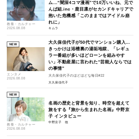
ム…“闇深4コマ漫画”で10万いいね、元で
んぱ組.inc・鹿目凛がセカンドキャリアで
抱いた危機感「このままではアイドル崩
れに」
教養・カルチャー
2026.08.08
キムラ
大久保佳代子が50代でマンション購入…
NEW
きっかけは浴槽裏の湯垢地獄、「レギュ
ラー番組が多いほどローンを組みやす
い」不動産屋に言われた“芸能人ならでは
の事情”
エンタメ
大久保佳代子のほどほどな毎日#22
2026.08.08
大久保佳代子
NEW
名画の歴史と背景を知り、時空を超えて
旅をする『旅から生まれた名画』中野京
子 インタビュー
中野京子
教養・カルチャー
2026.08.08