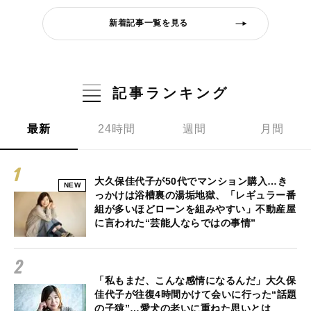
新着記事一覧を見る
記事ランキング
最新
24時間
週間
月間
大久保佳代子が50代でマンション購入…き
NEW
っかけは浴槽裏の湯垢地獄、「レギュラー番
組が多いほどローンを組みやすい」不動産屋
に言われた“芸能人ならではの事情”
「私もまだ、こんな感情になるんだ」大久保
佳代子が往復4時間かけて会いに行った“話題
の子猿”…愛犬の老いに重ねた思いとは