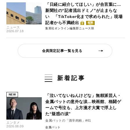
「日経に紹介してほしい」が合言葉に…
新聞社の“記者流出ドミノ”が止まらな
い 「TikToker化まで求められた」現場
記者から不満続出
有料
ニュース
集英社オンライン編集部ニュース班
2026.07.18
会員限定記事一覧を見る
新着記事
NEW
「泣いてないねんけどな」無頼派芸人・
金属バットの意外な涙…映画館、格闘ゲ
ームで号泣も、上方漫才大賞で浮上し
た“疑惑の涙”
金属バットの「酒辛肉鮪」#61
エンタメ
2026.08.09
金属バット