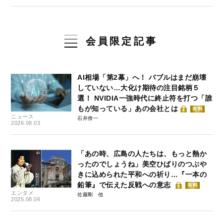
会員限定記事
AI相場「第2幕」へ！ バブルはまだ崩壊
していない…大化け期待の注目銘柄５
選！ NVIDIA一強時代に終止符を打つ「誰
もが知っている」あの会社とは
有料
ニュース
石井僚一
2026.08.03
「あの時、広島の人たちは、もっと熱か
ったのでしょうね」美空ひばりのつぶや
きに込められた平和への祈り…『一本の
鉛筆』で伝えた反戦への意志
有料
エンタメ
佐藤剛
2025.08.06