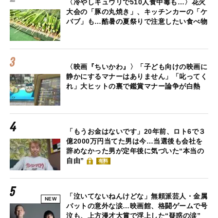
〈冷やしキュウリで510人食中毒も…〉花火
大会の「豚の丸焼き」、キッチンカーの「ケ
バブ」も…酷暑の夏祭りで注意したい食べ物
〈映画『ちいかわ』〉「子ども向けの映画に
静かにするマナーはありません」「叱ってく
れ」大ヒットの裏で鑑賞マナー論争が白熱
「もうお金はないです」20年前、ロト6で３
億2000万円当てた男は今…当選後も会社を
辞めなかった男が定年後に気づいた“本当の
自由”
有料
「泣いてないねんけどな」無頼派芸人・金属
NEW
バットの意外な涙…映画館、格闘ゲームで号
泣も、上方漫才大賞で浮上した“疑惑の涙”