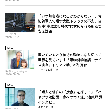
「いつ加害者になるかわからない…」青
切符導入で増す大型トラックの不安、自
転車“車道走行時代”に求められる新たな
安全対策
ビジネス
2026.07.21
NEW
書いているときはその動物になり切って
世界を見ています『動物哲学物語 ナイ
ス実存』ドリアン助川×俵 万智
ドリアン助川
教養・カルチャー
2026.08.09
NEW
「過去と現在の「接点」を探して」『ハ
ヤブサ消防団 森へつづく道』池井戸 潤
インタビュー
池井戸潤
教養・カルチャー