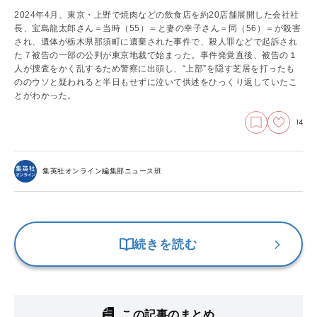
2024年4月、東京・上野で焼肉などの飲食店を約20店舗展開した会社社
長、宝島龍太郎さん＝当時（55）＝と妻の幸子さん＝同（56）＝が殺害
され、遺体が栃木県那須町に遺棄された事件で、殺人罪などで起訴され
た７被告の一部の公判が東京地裁で始まった。事件発覚直後、被告の１
人が捜査をかく乱するため警察に出頭し、“上部”を隠す芝居を打ったも
ののウソと疑われると半日もせずに泣いて供述をひっくり返していたこ
とがわかった。
14
集英社オンライン編集部ニュース班
続きを読む
この記事のまとめ