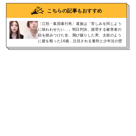
こちらの記事もおすすめ
〈江別・集団暴行死〉遺族は「苦しみを同じよう
に味わわせたい…」明日判決、謝罪する被害者の
顔を踏みつけた女、飛び蹴りした男、太鼓のよう
に腹を殴った16歳…注目される量刑と少年法の壁