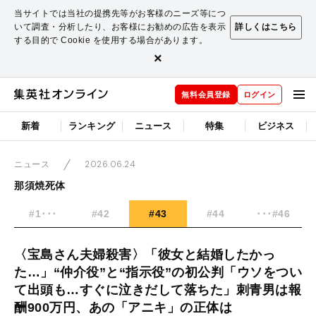
当サイトでは当社の提携先等がお客様のニーズ等につ
いて調査・分析したり、お客様にお勧めの広告を表示
詳しくはこちら
する目的で Cookie を使用する場合があります。
×
無料会員登録
ログイン
新着
ランキング
ニュース
特集
ビジネス
2026.06.24
ニュース
那須焼死体
#1･･･
#42
#43
#44
･･･#46
〈宝島さん夫婦殺害〉「彼女と結婚したかっ
た…」“仲介役”と“指示役”の初公判「ウソをつい
て出頭も…すぐに泣きだして落ちた」刺青男は報
酬900万円、あの「アニキ」の正体は