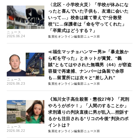
〈北区・小学校火災〉「学校が休みにな
ったと喜んでいた子供も、友達に会いた
いって…」校舎は建て替えで“分散登
校”に…保護者は「命を守ってくれた」
「卒業式はどうする？」
ニュース
2026.06.24
集英社オンライン編集部ニュース班
≪福生マッチョハンマー男≫「暴走族か
ら町を守った」とネットが賞賛、“義
賊”ともてはやされた無職男（44）が窃盗
容疑で再逮捕、ナンバーは偽装で余罪
も…留置所には次々と“差し入れ”
ニュース
2026.06.23
集英社オンライン編集部ニュース班
《旭川女子高生殺害・懲役27年》「死刑
やろうがボケ！」「人間のすることか」
求刑通りの判決直後に男が乱入…控訴す
るかも注目される“リコの今後”判決のポ
イントは？
ニュース
2026.06.22
集英社オンライン編集部ニュース班