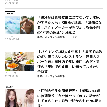
2026.08.09
NEW
「保冷剤は直接皮膚に当てないで。水疱
ができた人も」X投稿が話題…「凍傷にな
るリスク」メーカーが呼びかける保冷剤
の“本来の用途”と注意点
ニュース
集英社オンライン編集部ニュース班
2026.08.09
【バイキング192人食中毒】「清潔で品数
の多い感じのいいレストラン」静岡のス
ポーツ宿泊施設内で集団発症…合宿・遠
征の「集団での食事」に知っておきたい
予防策
ニュース
2026.08.08
集英社オンライン編集部
急上昇
〈江別大学生集団暴行死〉主犯格の18歳
に無期懲役「自分はやってねぇ。誰かが
トドメさした」裁判で明かされた“他責ぶ
り”