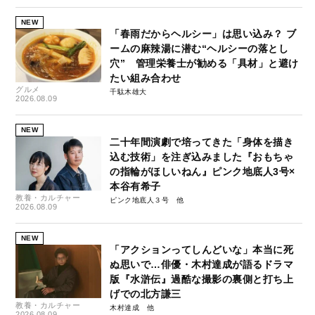
NEW
「春雨だからヘルシー」は思い込み？ ブ
ームの麻辣湯に潜む“ヘルシーの落とし
穴” 管理栄養士が勧める「具材」と避け
たい組み合わせ
グルメ
千駄木雄大
2026.08.09
NEW
二十年間演劇で培ってきた「身体を描き
込む技術」を注ぎ込みました『おもちゃ
の指輪がほしいねん』ピンク地底人3号×
本谷有希子
教養・カルチャー
ピンク地底人３号
2026.08.09
NEW
「アクションってしんどいな」本当に死
ぬ思いで…俳優・木村達成が語るドラマ
版『水滸伝』過酷な撮影の裏側と打ち上
げでの北方謙三
教養・カルチャー
木村達成
2026.08.09