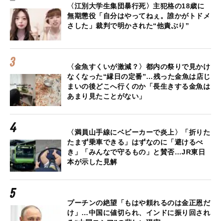
〈江別大学生集団暴行死〉主犯格の18歳に
無期懲役「自分はやってねぇ。誰かがトドメ
さした」裁判で明かされた“他責ぶり”
〈金魚すくいが激減？〉都内の祭りで見かけ
なくなった“縁日の定番”…残った金魚は店じ
まいの後どこへ行くのか「長生きする金魚は
あまり見たことがない」
〈満員山手線にベビーカーで炎上〉「折りた
たまず乗車できる」はずなのに「避けるべ
き」「みんなで守るもの」と賛否…JR東日
本が示した見解
プーチンの絶望「もはや頼れるのは金正恩だ
け」…中国に値切られ、インドに振り回され