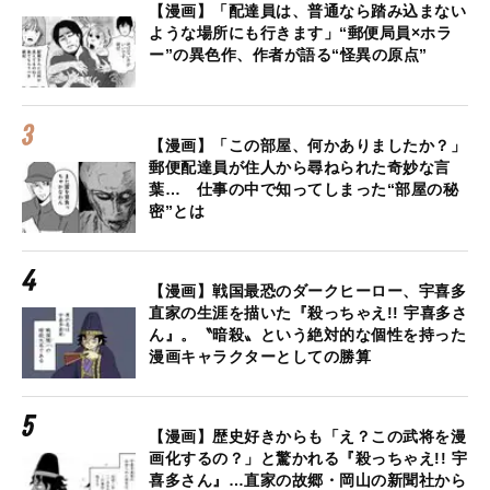
【漫画】「配達員は、普通なら踏み込まない
ような場所にも行きます」“郵便局員×ホラ
ー”の異色作、作者が語る“怪異の原点”
【漫画】「この部屋、何かありましたか？」
郵便配達員が住人から尋ねられた奇妙な言
葉… 仕事の中で知ってしまった“部屋の秘
密”とは
【漫画】戦国最恐のダークヒーロー、宇喜多
直家の生涯を描いた『殺っちゃえ!! 宇喜多さ
ん』。〝暗殺〟という絶対的な個性を持った
漫画キャラクターとしての勝算
【漫画】歴史好きからも「え？この武将を漫
画化するの？」と驚かれる『殺っちゃえ!! 宇
喜多さん』…直家の故郷・岡山の新聞社から