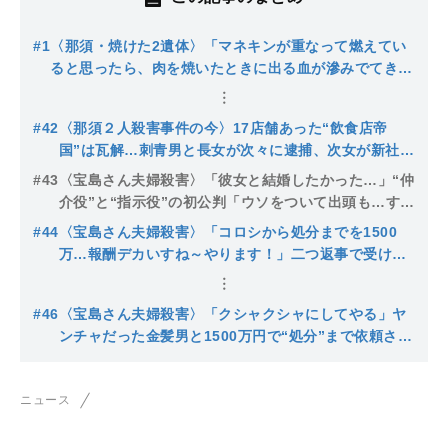
#1
〈那須・焼けた2遺体〉「マネキンが重なって燃えてい
ると思ったら、肉を焼いたときに出る血が滲みでてきて
ニオイも…」第一発見者が語る残虐な遺棄現場。多数店
舗を経営するやり手の被害者社長の身に何が…
#42
〈那須２人殺害事件の今〉17店舗あった“飲食店帝
国”は瓦解…刺青男と長女が次々に逮捕、次女が新社長
で再出発。残った従業員は「セイハ被告を慕っていま
#43
〈宝島さん夫婦殺害〉「彼女と結婚したかった…」“仲
した」
介役”と“指示役”の初公判「ウソをついて出頭も…すぐ
に泣きだして落ちた」刺青男は報酬900万円、あの
#44
〈宝島さん夫婦殺害〉「コロシから処分までを1500
「アニキ」の正体は
万…報酬デカいすね～やります！」二つ返事で受け入
れた刺青男、“主犯格”は「私は無実、警察はクソ人間
すぎて虫唾が走る」と主張
#46
〈宝島さん夫婦殺害〉「クシャクシャにしてやる」ヤ
ンチャだった金髪男と1500万円で“処分”まで依頼され
た刺青男は懲役30年の判決で泣きそうな表情に…元
NHK子役は厳しい局面へ
ニュース