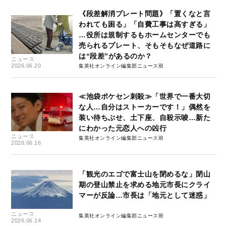
《段差解消プレート問題》「置くなと言
われても困る」「自費工事は高すぎる」
…役所は規制するもホームセンターでも
売られるプレート、そもそもなぜ道路に
は“段差”があるのか？
ニュース
2026.06.20
集英社オンライン編集部ニュース班
≪池袋ポケセン刺殺≫「世界で一番大切
な人…自分はストーカーです！」偶然を
装い待ちぶせ、土下座、自殺示唆…新た
にわかった元恋人への凶行
ニュース
集英社オンライン編集部ニュース班
2026.06.16
「観光のエゴで富士山を閉めるな」閉山
期の登山禁止を求める地元市長にクライ
マーが反論…市長は「地元として迷惑」
ニュース
集英社オンライン編集部ニュース班
2026.06.14