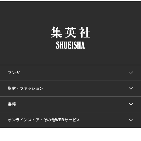
マンガ
取材・ファッション
少年マンガ
週刊少年ジャンプ
書籍
ファッション・美容
青年マンガ
ジャンプSQ.
Seventeen
週刊ヤングジャンプ
オンラインストア・その他WEBサービス
文芸・文庫・総合
芸能・情報・スポーツ
少女マンガ
Vジャンプ
non-no Web
ヤングジャンプ定期購読デジタル
すばる
Myojo
オンラインストア
りぼん
学芸・ノンフィクション・新書
最強ジャンプ
女性マンガ