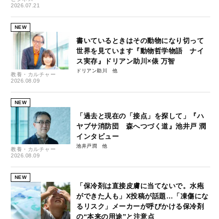
2026.07.21
NEW
書いているときはその動物になり切って
世界を見ています『動物哲学物語 ナイ
ス実存』ドリアン助川×俵 万智
ドリアン助川
教養・カルチャー
2026.08.09
NEW
「過去と現在の「接点」を探して」『ハ
ヤブサ消防団 森へつづく道』池井戸 潤
インタビュー
池井戸潤
教養・カルチャー
2026.08.09
NEW
「保冷剤は直接皮膚に当てないで。水疱
ができた人も」X投稿が話題…「凍傷にな
るリスク」メーカーが呼びかける保冷剤
の“本来の用途”と注意点