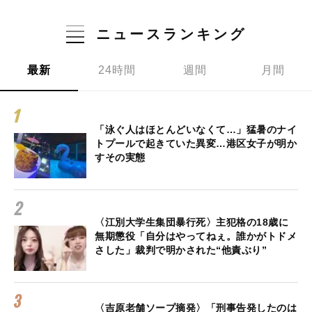
ニュースランキング
最新
24時間
週間
月間
「泳ぐ人はほとんどいなくて…」猛暑のナイ
トプールで起きていた異変…港区女子が明か
すその実態
〈江別大学生集団暴行死〉主犯格の18歳に
無期懲役「自分はやってねぇ。誰かがトドメ
さした」裁判で明かされた“他責ぶり”
〈吉原老舗ソープ摘発〉「刑事告発したのは