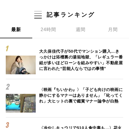
記事ランキング
最新
24時間
週間
月間
大久保佳代子が50代でマンション購入…き
っかけは浴槽裏の湯垢地獄、「レギュラー番
組が多いほどローンを組みやすい」不動産屋
に言われた“芸能人ならではの事情”
〈映画『ちいかわ』〉「子ども向けの映画に
静かにするマナーはありません」「叱ってく
れ」大ヒットの裏で鑑賞マナー論争が白熱
〈冷やしキュウリで510人食中毒も…〉花火