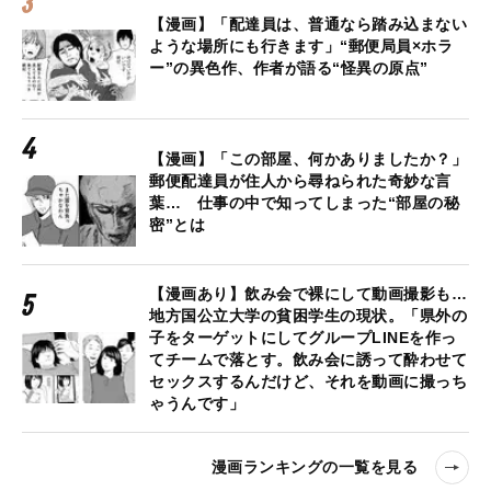
【漫画】「配達員は、普通なら踏み込まない
ような場所にも行きます」“郵便局員×ホラ
ー”の異色作、作者が語る“怪異の原点”
【漫画】「この部屋、何かありましたか？」
郵便配達員が住人から尋ねられた奇妙な言
葉… 仕事の中で知ってしまった“部屋の秘
密”とは
【漫画あり】飲み会で裸にして動画撮影も…
地方国公立大学の貧困学生の現状。「県外の
子をターゲットにしてグループLINEを作っ
てチームで落とす。飲み会に誘って酔わせて
セックスするんだけど、それを動画に撮っち
ゃうんです」
漫画ランキングの一覧を見る