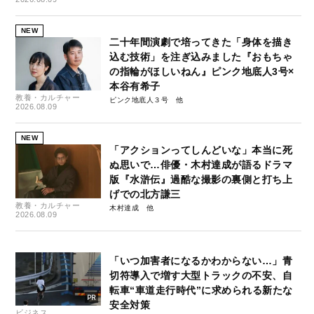
NEW
二十年間演劇で培ってきた「身体を描き
込む技術」を注ぎ込みました『おもちゃ
の指輪がほしいねん』ピンク地底人3号×
本谷有希子
教養・カルチャー
ピンク地底人３号
2026.08.09
NEW
「アクションってしんどいな」本当に死
ぬ思いで…俳優・木村達成が語るドラマ
版『水滸伝』過酷な撮影の裏側と打ち上
げでの北方謙三
教養・カルチャー
木村達成
2026.08.09
「いつ加害者になるかわからない…」青
切符導入で増す大型トラックの不安、自
転車“車道走行時代”に求められる新たな
安全対策
ビジネス