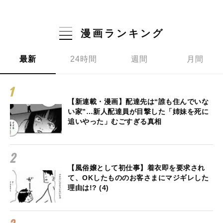
漫画ランキング
最新
24時間
週間
月間
【新連載・漫画】配達先は“誰も住んでいな
い家”…新人配達員が目撃した「姉妹を死に
追いやった」むごすぎる真相
【風俗嬢として初仕事】着衣即を要求され
て、OKしたもののお客さまにマジギレした
理由は!? (4)