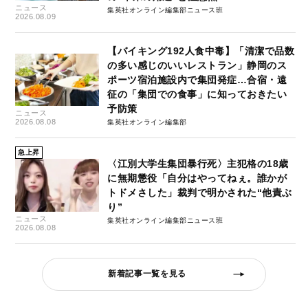
ニュース
集英社オンライン編集部ニュース班
2026.08.09
【バイキング192人食中毒】「清潔で品数
の多い感じのいいレストラン」静岡のス
ポーツ宿泊施設内で集団発症…合宿・遠
征の「集団での食事」に知っておきたい
予防策
ニュース
2026.08.08
集英社オンライン編集部
急上昇
〈江別大学生集団暴行死〉主犯格の18歳
に無期懲役「自分はやってねぇ。誰かが
トドメさした」裁判で明かされた“他責ぶ
り”
ニュース
集英社オンライン編集部ニュース班
2026.08.08
新着記事一覧を見る