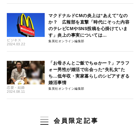
マクドナルドCMの炎上は“あえて”なの
か？ 広報部を直撃「時代にそった内容
のテレビCMやSNS投稿を心掛けていま
す」炎上の事実については…
ビジネス
集英社オンライン編集部
2024.03.22
「お母さんとご飯でちゅかー？」アラフ
ォー男性が婚活で出会った“失礼女”た
ち…低年収・実家暮らしのシビアすぎる
婚活事情
恋愛・結婚
集英社オンライン編集部
2024.08.11
会員限定記事