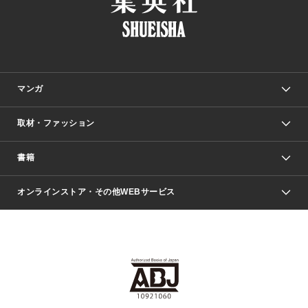
マンガ
取材・ファッション
少年マンガ
週刊少年ジャンプ
書籍
ファッション・美容
青年マンガ
ジャンプSQ.
Seventeen
週刊ヤングジャンプ
オンラインストア・その他WEBサービス
文芸・文庫・総合
芸能・情報・スポーツ
少女マンガ
Vジャンプ
non-no Web
ヤングジャンプ定期購読デジタル
すばる
Myojo
オンラインストア
りぼん
学芸・ノンフィクション・新書
最強ジャンプ
女性マンガ
@BAILA
ヤンジャン＋
小説すばる
週プレNEWS
マーガレット
集英社OTOコンテンツ
集英社 学芸編集部
少年ジャンプ＋
その他WEBサービス
クッキー
ライトノベル・ノベライズ
MAQUIA ONLINE
となりのヤングジャンプ
集英社 文芸ステーション
週プレ グラジャパ！
別冊マーガレット
SHUEISHA MANGA-ART HERITAGE
集英社 ビジネス書
ゼブラック
ココハナ
SHUEISHA ADNAVI
SPUR.JP
集英社Webマガジン Cobalt
グランドジャンプ
web 集英社文庫
キッズ
web Sportiva