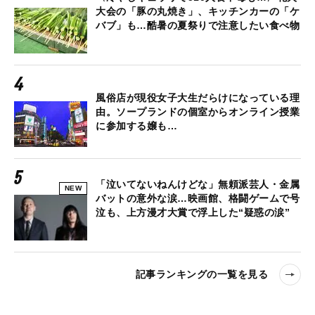
大会の「豚の丸焼き」、キッチンカーの「ケ
バブ」も…酷暑の夏祭りで注意したい食べ物
風俗店が現役女子大生だらけになっている理
由。ソープランドの個室からオンライン授業
に参加する嬢も…
「泣いてないねんけどな」無頼派芸人・金属
NEW
バットの意外な涙…映画館、格闘ゲームで号
泣も、上方漫才大賞で浮上した“疑惑の涙”
記事ランキングの一覧を見る