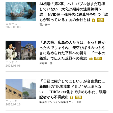
AI相場「第2幕」へ！ バブルはまだ崩壊
していない…大化け期待の注目銘柄５
選！ NVIDIA一強時代に終止符を打つ「誰
もが知っている」あの会社とは
有料
ニュース
石井僚一
2026.08.03
「あの時、広島の人たちは、もっと熱か
ったのでしょうね」美空ひばりのつぶや
きに込められた平和への祈り…『一本の
鉛筆』で伝えた反戦への意志
有料
エンタメ
佐藤剛
2025.08.06
「日経に紹介してほしい」が合言葉に…
新聞社の“記者流出ドミノ”が止まらな
い 「TikToker化まで求められた」現場
記者から不満続出
有料
ニュース
集英社オンライン編集部ニュース班
2026.07.18