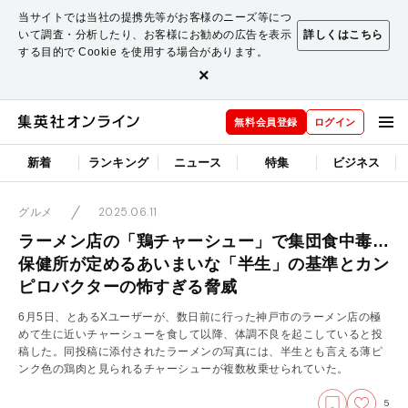
当サイトでは当社の提携先等がお客様のニーズ等につ
いて調査・分析したり、お客様にお勧めの広告を表示
詳しくはこちら
する目的で Cookie を使用する場合があります。
×
無料会員登録
ログイン
新着
ランキング
ニュース
特集
ビジネス
2025.06.11
グルメ
ラーメン店の「鶏チャーシュー」で集団食中毒…
保健所が定めるあいまいな「半生」の基準とカン
ピロバクターの怖すぎる脅威
6月5日、とあるXユーザーが、数日前に行った神戸市のラーメン店の極
めて生に近いチャーシューを食して以降、体調不良を起こしていると投
稿した。同投稿に添付されたラーメンの写真には、半生とも言える薄ピ
ンク色の鶏肉と見られるチャーシューが複数枚乗せられていた。
5