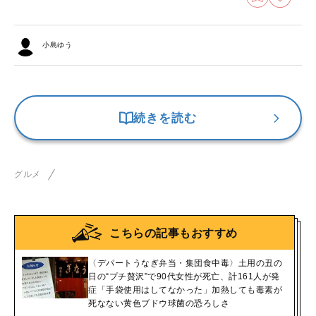
小島ゆう
続きを読む
グルメ
こちらの記事もおすすめ
〈デパートうなぎ弁当・集団食中毒〉土用の丑の
日の“プチ贅沢”で90代女性が死亡、計161人が発
症「手袋使用はしてなかった」加熱しても毒素が
死なない黄色ブドウ球菌の恐ろしさ