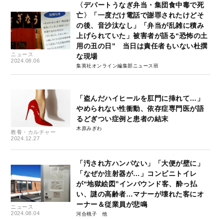
〈デパートうなぎ弁当・集団食中毒で死
亡〉「一度だけ電話で謝罪されたけどそ
の後、音沙汰なし」「弁当が乱雑に積み
上げられていた」被害者が語る“恐怖の土
用の丑の日” 当日は責任者もいない杜撰
ニュース
な現場
2024.08.06
集英社オンライン編集部ニュース班
「盗んだハイヒールを肛門に挿れて…」
やめられない性衝動、依存症専門医が語
るどぎつい症例と患者の結末
木原みぎわ
教養・カルチャー
2024.12.27
「汚され方ハンパない」「大便が壁に」
「なぜか注射器が…」コンビニトイレ
が“地獄絵図”インバウンド客、酔っ払
い、謎の高齢者…マナーが壊れた客にオ
ーナー＆従業員が悲鳴
ニュース
2024.08.04
河合桃子