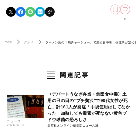
5
TOP
グルメ
ラーメン店の「鶏チャーシュー」で集団食中毒…保健所が定め
関連記事
〈デパートうなぎ弁当・集団食中毒〉土
用の丑の日の“プチ贅沢”で90代女性が死
亡、計161人が発症「手袋使用はしてなか
った」加熱しても毒素が死なない黄色ブ
ドウ球菌の恐ろしさ
ニュース
2024.07.31
集英社オンライン編集部ニュース班