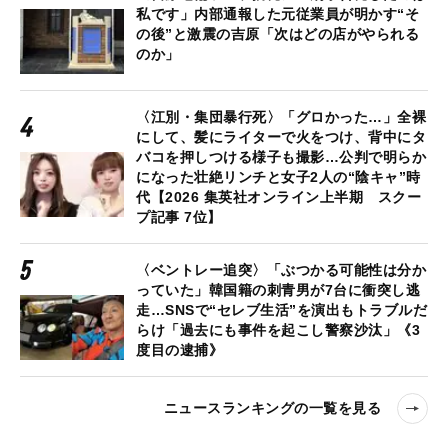
私です」内部通報した元従業員が明かす“そ
の後”と激震の吉原「次はどの店がやられる
のか」
〈江別・集団暴行死〉「グロかった…」全裸
にして、髪にライターで火をつけ、背中にタ
バコを押しつける様子も撮影…公判で明らか
になった壮絶リンチと女子2人の“陰キャ”時
代【2026 集英社オンライン上半期 スクー
プ記事 7位】
〈ベントレー追突〉「ぶつかる可能性は分か
っていた」韓国籍の刺青男が7台に衝突し逃
走…SNSで“セレブ生活”を演出もトラブルだ
らけ「過去にも事件を起こし警察沙汰」《3
度目の逮捕》
ニュースランキングの一覧を見る