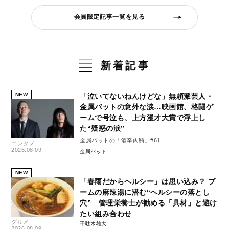
会員限定記事一覧を見る
新着記事
NEW
「泣いてないねんけどな」無頼派芸人・
金属バットの意外な涙…映画館、格闘ゲ
ームで号泣も、上方漫才大賞で浮上し
た“疑惑の涙”
金属バットの「酒辛肉鮪」#61
エンタメ
2026.08.09
金属バット
NEW
「春雨だからヘルシー」は思い込み？ ブ
ームの麻辣湯に潜む“ヘルシーの落とし
穴” 管理栄養士が勧める「具材」と避け
たい組み合わせ
グルメ
千駄木雄大
2026.08.09