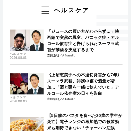
ヘルスケア
「ジュースの買い方がわからず…」映
画館で突然の異変、パニック症・アル
コール依存症と告げられたスーマラ武
智が禁酒を決意するまで
ヘルスケア
森田浩明／A4studio
2026.08.03
《上沼恵美子への不適切発言から7年》
スーマラ武智、誹謗中傷で酒量が増
加…「酒と薬を一緒に飲んでいた」ア
ルコール依存症の日々を告白
ヘルスケア
森田浩明／A4studio
2026.08.03
【5日前のパスタを食べた20歳の学生が
死亡】電子レンジの再加熱での殺菌効
果も期待できない「チャーハン症候