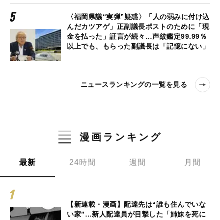
〈福岡県議“実弾”疑惑〉「人の弱みに付け込
んだカツアゲ」正副議長ポストのために「現
金を払った」証言が続々…声紋鑑定99.99％
以上でも、もらった副議長は「記憶にない」
ニュースランキングの一覧を見る
漫画ランキング
最新
24時間
週間
月間
【新連載・漫画】配達先は“誰も住んでいな
い家”…新人配達員が目撃した「姉妹を死に