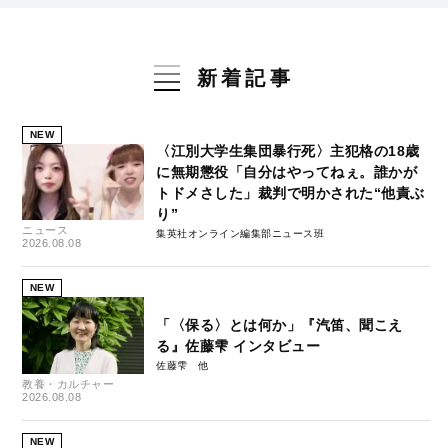
新着記事
NEW
〈江別大学生集団暴行死〉主犯格の18歳
に無期懲役「自分はやってねぇ。誰かが
トドメさした」裁判で明かされた“他責ぶ
り”
ニュース
集英社オンライン編集部ニュース班
2026.08.08
NEW
「〈保る〉とは何か」『汽笛、聞こえ
る』佐藤雫 インタビュー
佐藤雫
教養・カルチャー
2026.08.08
NEW