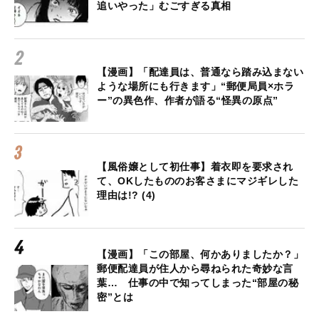
追いやった」むごすぎる真相
【漫画】「配達員は、普通なら踏み込まない
ような場所にも行きます」“郵便局員×ホラ
ー”の異色作、作者が語る“怪異の原点”
【風俗嬢として初仕事】着衣即を要求され
て、OKしたもののお客さまにマジギレした
理由は!? (4)
【漫画】「この部屋、何かありましたか？」
郵便配達員が住人から尋ねられた奇妙な言
葉… 仕事の中で知ってしまった“部屋の秘
密”とは