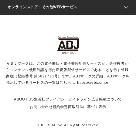
ジャンプSQ.
Seventeen
週刊ヤングジャンプ
オンラインストア・その他WEBサービス
文芸・文庫・総合
芸能・情報・スポーツ
少女マンガ
Vジャンプ
non-no Web
ヤングジャンプ定期購読デジタル
すばる
Myojo
オンラインストア
りぼん
学芸・ノンフィクション・新書
最強ジャンプ
女性マンガ
@BAILA
ヤンジャン＋
小説すばる
週プレNEWS
マーガレット
集英社OTOコンテンツ
集英社 学芸編集部
少年ジャンプ＋
その他WEBサービス
クッキー
ライトノベル・ノベライズ
MAQUIA ONLINE
となりのヤングジャンプ
集英社 文芸ステーション
週プレ グラジャパ！
別冊マーガレット
SHUEISHA MANGA-ART HERITAGE
集英社 ビジネス書
ゼブラック
ココハナ
SHUEISHA ADNAVI
SPUR.JP
集英社Webマガジン Cobalt
グランドジャンプ
web 集英社文庫
キッズ
web Sportiva
マンガMee
ジャンプキャラクターズストア
集英社新書
ジャンプルーキー！
月刊オフィスユー
ＡＢＪマークは、この電子書店・電子書籍配信サービスが、著作権者か
EDITOR'S LAB
LEE
集英社オレンジ文庫
ウルトラジャンプ
青春と読書
パラスポ＋！
らコンテンツ使用許諾を得た正規版配信サービスであることを示す登録
集英社みらい文庫
リマコミ＋
HAPPY PLUS STORE
集英社新書プラス
ジャンプTOON
商標（登録番号 第6091713号）です。ABJマークの詳細、ABJマークを
Marisol
シフォン文庫
アジア人物史
S-KIDS.LAND
マンガMeets
掲示しているサービスの一覧はこちら →
https://aebs.or.jp/
shueisha vox
よみタイ
S-MANGA
Web éclat
ダッシュエックス文庫
LEEマルシェ
kotoba
集英社ジャンプリミックス
ABOUT US
集英社プライバシーガイドライン
広告掲載について
T JAPAN:The New York Times Style Magazine
JUMP j BOOKS
お問い合わせ
規約
特定商取引法に基づく表示
SHOP Marisol
e!集英社
集英社コミック文庫
集英社女性誌ポータル
éclat premium
imidas
MEN'S NON-NO WEB
SHUEISHA Inc. All Right Reserved.
mirabella
UOMO