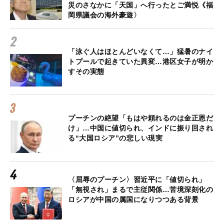
災のさなかに「天国」へ行ったとご満悦《福
岡県議会の海外豪遊〉
「泳ぐ人はほとんどいなくて…」猛暑のナイ
トプールで起きていた異変…港区女子が明か
すその実態
プーチンの絶望「もはや頼れるのは金正恩だ
け」…中国に値切られ、インドに振り回され
る“大国ロシア”の悲しい現実
〈屈辱のプーチン〉習近平に「値切られ」
「無視され」まるで主従関係…苦境深刻化の
ロシアが中国の属国になりつつある背景