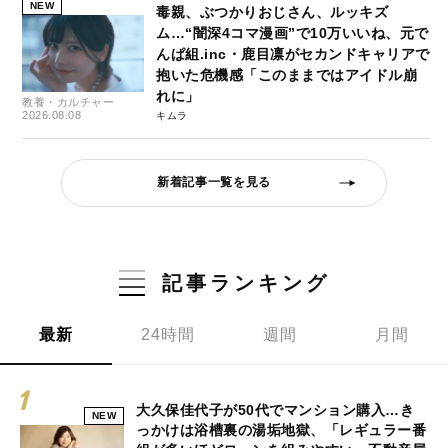
NEW
毒親、ぶつかりおじさん、ルッキズ
ム…“闇深4コマ漫画”で10万いいね、元で
んぱ組.inc・鹿目凛がセカンドキャリアで
抱いた危機感「このままではアイドル崩
れに」
教養・カルチャー
2026.08.08
キムラ
新着記事一覧を見る
記事ランキング
最新
24時間
週間
月間
大久保佳代子が50代でマンション購入…き
NEW
っかけは浴槽裏の湯垢地獄、「レギュラー番