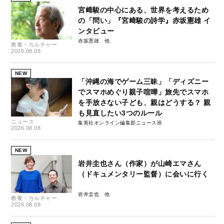
宮﨑駿の中心にある、世界を考えるため
の「問い」『宮﨑駿の詩学』赤坂憲雄 イ
ンタビュー
赤坂憲雄
教養・カルチャー
2026.08.08
NEW
「沖縄の海でゲーム三昧」「ディズニー
でスマホめぐり親子喧嘩」旅先でスマホ
を手放さない子ども、親はどうする？ 親
も見直したい3つのルール
ニュース
集英社オンライン編集部ニュース班
2026.08.08
NEW
岩井圭也さん（作家）が山崎エマさん
（ドキュメンタリー監督）に会いに行く
岩井圭也
教養・カルチャー
2026.08.08