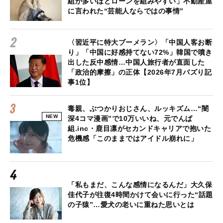
組が多いほどローンを組みやすい」不動産屋
に言われた“芸能人ならではの事情”
〈習近平に特大ブーメラン〉「中国人客お断
り」「中国に好感持てない72%」韓国で噴き
出した反中感情…中国人旅行者が直面した
「政治的摩擦」の正体【2026年7月バズり記
事1位】
毒親、ぶつかりおじさん、ルッキズム…“闇
NEW
深4コマ漫画”で10万いいね、元でんぱ
組.inc・鹿目凛がセカンドキャリアで抱いた
危機感「このままではアイドル崩れに」
「私もまだ、こんな感情になるんだ」大久保
佳代子が往復4時間かけて会いに行った“話題
の子猿”…愛犬の老いに重ねた思いとは