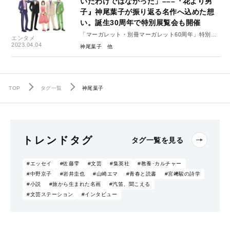
いたわけではなかった」–––『花より男
子』神尾葉子が振り返る名作へ込めた想
い。誕生30周年で特別展覧会も開催
「マーガレット・別冊マーガレット60周年」特別イ
エンタメ
ンタビュー#1（前編）
2023.04.04
神尾葉子
TOP
タグ一覧
神尾葉子
トレンドタグ
タグ一覧を見る
#エッセイ
#佐藤雫
#文芸
#集英社
#教養･カルチャー
#中野京子
#岩井圭也
#山崎エマ
#青春と読書
#宮﨑駿の詩学
#小説
#旅から生まれた名画
#汽笛、聞こえる
#文芸ステーション
#インタビュー