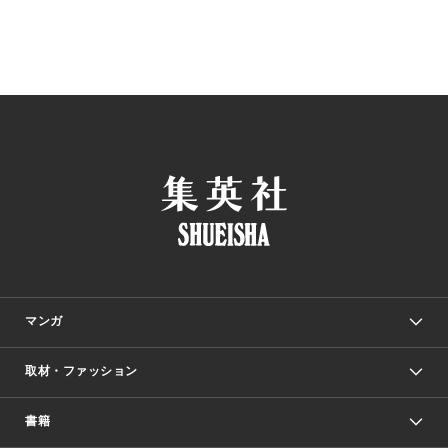
マンガ
取材・ファッション
少年マンガ
週刊少年ジャンプ
書籍
ファッション・美容
青年マンガ