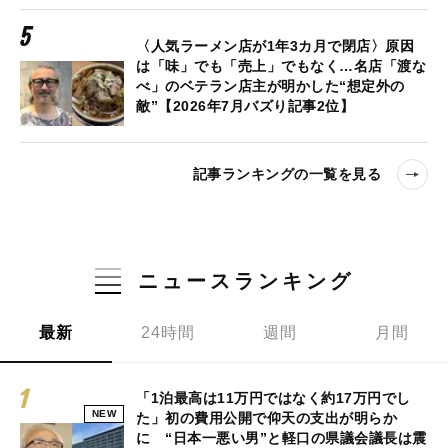
〈人気ラーメン店が1年3カ月で閉店〉原因
は「味」でも「売上」でもなく…名店「渡な
べ」のベテラン店主が明かした“想定外の
敵”【2026年7月バズり記事2位】
記事ランキングの一覧を見る
ニュースランキング
最新
24時間
週間
月間
「1泊最高は11万円ではなく約17万円でし
NEW
た」初の費用公開で仰天の支出が明らか
に “日本一悪い男”と軽口の県議会議長は震