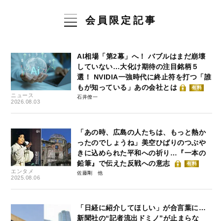
会員限定記事
AI相場「第2幕」へ！ バブルはまだ崩壊
していない…大化け期待の注目銘柄５
選！ NVIDIA一強時代に終止符を打つ「誰
もが知っている」あの会社とは
有料
ニュース
石井僚一
2026.08.03
「あの時、広島の人たちは、もっと熱か
ったのでしょうね」美空ひばりのつぶや
きに込められた平和への祈り…『一本の
鉛筆』で伝えた反戦への意志
有料
エンタメ
佐藤剛
2025.08.06
「日経に紹介してほしい」が合言葉に…
新聞社の“記者流出ドミノ”が止まらな