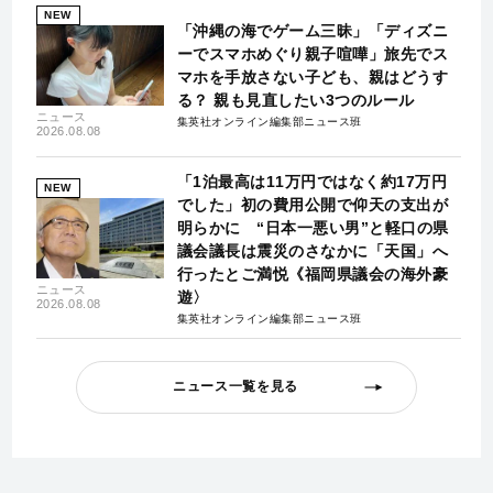
NEW
「沖縄の海でゲーム三昧」「ディズニ
ーでスマホめぐり親子喧嘩」旅先でス
マホを手放さない子ども、親はどうす
る？ 親も見直したい3つのルール
ニュース
集英社オンライン編集部ニュース班
2026.08.08
「1泊最高は11万円ではなく約17万円
NEW
でした」初の費用公開で仰天の支出が
明らかに “日本一悪い男”と軽口の県
議会議長は震災のさなかに「天国」へ
行ったとご満悦《福岡県議会の海外豪
ニュース
遊〉
2026.08.08
集英社オンライン編集部ニュース班
ニュース一覧を見る