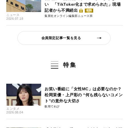
い 「TikToker化まで求められた」現場
記者から不満続出
有料
ニュース
集英社オンライン編集部ニュース班
2026.07.18
会員限定記事一覧を見る
特集
お笑い番組に「女性MC」は必要なのか？
松岡茉優・上戸彩の “何も残らないコメン
ト”の意外な大切さ
飲用てれび
エンタメ
2026.08.04