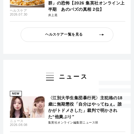
群」の恐怖【2026 集英社オンライン上
半期 あのバズの真相 2位】
ヘルスケア
2026.07.30
井上晃
ヘルスケア一覧を見る
ニュース
NEW
〈江別大学生集団暴行死〉主犯格の18
歳に無期懲役「自分はやってねぇ。誰
かがトドメさした」裁判で明かされ
た“他責ぶり”
ニュース
集英社オンライン編集部ニュース班
2026.08.08