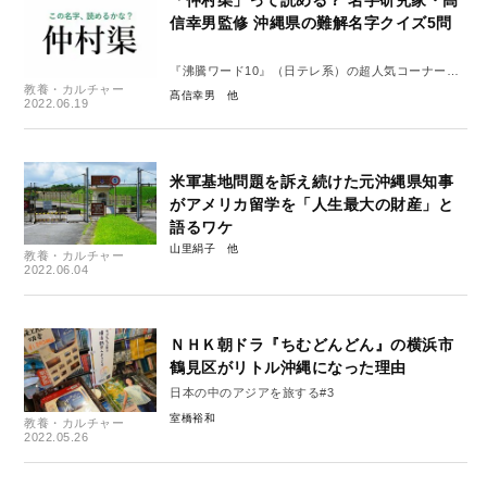
信幸男監修 沖縄県の難解名字クイズ5問
『沸騰ワード10』（日テレ系）の超人気コーナー、
教養・カルチャー
「名字頂上決戦」でお馴染みの髙信幸男先生が
髙信幸男
2022.06.19
沖縄地方の名字と地名の不思議をサクっと解説！
米軍基地問題を訴え続けた元沖縄県知事
がアメリカ留学を「人生最大の財産」と
語るワケ
山里絹子
教養・カルチャー
2022.06.04
ＮＨＫ朝ドラ『ちむどんどん』の横浜市
鶴見区がリトル沖縄になった理由
日本の中のアジアを旅する#3
室橋裕和
教養・カルチャー
2022.05.26