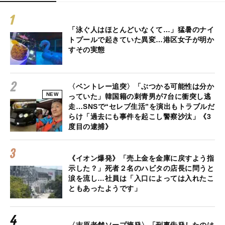
「泳ぐ人はほとんどいなくて…」猛暑のナイ
トプールで起きていた異変…港区女子が明か
すその実態
〈ベントレー追突〉「ぶつかる可能性は分か
NEW
っていた」韓国籍の刺青男が7台に衝突し逃
走…SNSで“セレブ生活”を演出もトラブルだ
らけ「過去にも事件を起こし警察沙汰」《3
度目の逮捕》
《イオン爆発》「売上金を金庫に戻すよう指
示した？」死者２名のハビタの店長に問うと
涙を流し…社員は「入口によっては入れたこ
ともあったようです」
〈吉原老舗ソープ摘発〉「刑事告発したのは