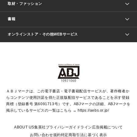
取材・ファッション
少年マンガ
週刊少年ジャンプ
書籍
ファッション・美容
青年マンガ
ジャンプSQ.
Seventeen
週刊ヤングジャンプ
オンラインストア・その他WEBサービス
文芸・文庫・総合
芸能・情報・スポーツ
少女マンガ
Vジャンプ
non-no Web
ヤングジャンプ定期購読デジタル
すばる
Myojo
オンラインストア
りぼん
学芸・ノンフィクション・新書
最強ジャンプ
女性マンガ
@BAILA
ヤンジャン＋
小説すばる
週プレNEWS
マーガレット
集英社OTOコンテンツ
集英社 学芸編集部
少年ジャンプ＋
その他WEBサービス
クッキー
ライトノベル・ノベライズ
MAQUIA ONLINE
となりのヤングジャンプ
集英社 文芸ステーション
週プレ グラジャパ！
別冊マーガレット
SHUEISHA MANGA-ART HERITAGE
集英社 ビジネス書
ゼブラック
ココハナ
SHUEISHA ADNAVI
SPUR.JP
集英社Webマガジン Cobalt
グランドジャンプ
web 集英社文庫
キッズ
web Sportiva
マンガMee
ジャンプキャラクターズストア
集英社新書
ジャンプルーキー！
月刊オフィスユー
ＡＢＪマークは、この電子書店・電子書籍配信サービスが、著作権者か
EDITOR'S LAB
LEE
集英社オレンジ文庫
ウルトラジャンプ
青春と読書
パラスポ＋！
らコンテンツ使用許諾を得た正規版配信サービスであることを示す登録
集英社みらい文庫
リマコミ＋
HAPPY PLUS STORE
集英社新書プラス
ジャンプTOON
商標（登録番号 第6091713号）です。ABJマークの詳細、ABJマークを
Marisol
シフォン文庫
アジア人物史
S-KIDS.LAND
マンガMeets
掲示しているサービスの一覧はこちら →
https://aebs.or.jp/
shueisha vox
よみタイ
S-MANGA
Web éclat
ダッシュエックス文庫
LEEマルシェ
kotoba
集英社ジャンプリミックス
ABOUT US
集英社プライバシーガイドライン
広告掲載について
T JAPAN:The New York Times Style Magazine
JUMP j BOOKS
お問い合わせ
規約
特定商取引法に基づく表示
SHOP Marisol
e!集英社
集英社コミック文庫