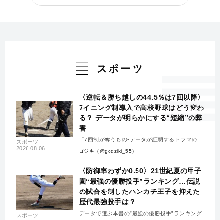
スポーツ
〈逆転＆勝ち越しの44.5％は7回以降〉
7イニング制導入で高校野球はどう変わ
る？ データが明らかにする“短縮”の弊
害
「7回制が奪うもの-データが証明するドラマの消
スポーツ
失-」
2026.08.06
ゴジキ（@godziki_55）
〈防御率わずか0.50〉21世紀夏の甲子
園“最強の優勝投手”ランキング…伝説
の試合を制したハンカチ王子を抑えた
歴代最強投手は？
データで選ぶ本書の”最強の優勝投手”ランキング
スポーツ