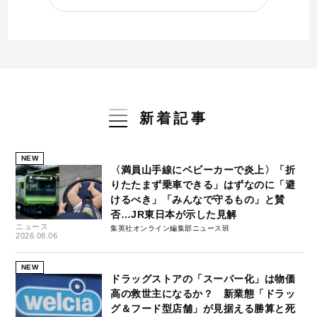
新着記事
NEW
〈満員山手線にベビーカーで炎上〉「折
りたたまず乗車できる」はずなのに「避
けるべき」「みんなで守るもの」と賛
否…JR東日本が示した見解
ニュース
集英社オンライン編集部ニュース班
2026.08.06
NEW
ドラッグストアの「スーパー化」は物価
高の救世主になるか？ 新業態「ドラッ
グ＆フード型店舗」が見据える勝算と死