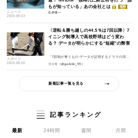
選！ NVIDIA一強時代に終止符を打つ「誰
もが知っている」あの会社とは
有料
ニュース
石井僚一
2026.08.03
〈逆転＆勝ち越しの44.5％は7回以降〉7
イニング制導入で高校野球はどう変わ
る？ データが明らかにする“短縮”の弊害
「7回制が奪うもの-データが証明するドラマの消
スポーツ
失-」
2026.08.06
ゴジキ（@godziki_55）
新着記事一覧を見る
記事ランキング
最新
24時間
週間
月間