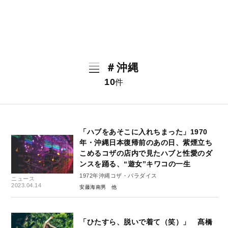
＃沖縄
10
件
「ハブをあそこに入れちまった」1970
年・沖縄日本復帰前のあの日、紫煙立ち
こめるコザの店内で見たハブと性愛のダ
ンスを踊る、“遊女”キワコの一生
1972年沖縄コザ・パラダイス
ニュース
2023.04.14
安藤海南男
「ひたすら、脱いで着て（笑）」 髙橋