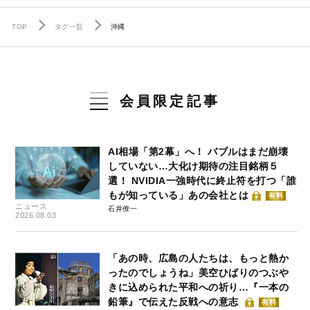
TOP
タグ一覧
沖縄
会員限定記事
AI相場「第2幕」へ！ バブルはまだ崩壊
していない…大化け期待の注目銘柄５
選！ NVIDIA一強時代に終止符を打つ「誰
もが知っている」あの会社とは
有料
ニュース
石井僚一
2026.08.03
「あの時、広島の人たちは、もっと熱か
ったのでしょうね」美空ひばりのつぶや
きに込められた平和への祈り…『一本の
鉛筆』で伝えた反戦への意志
有料