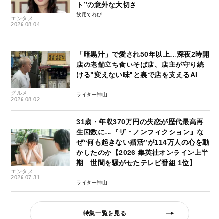
ト”の意外な大切さ
飲用てれび
エンタメ
2026.08.04
「暗黒汁」で愛され50年以上…深夜2時開
店の老舗立ち食いそば店、店主が守り続
ける"変えない味"と裏で店を支えるAI
グルメ
ライター神山
2026.08.02
31歳・年収370万円の失恋が歴代最高再
生回数に…『ザ・ノンフィクション』な
ぜ“何も起きない婚活”が114万人の心を動
かしたのか【2026 集英社オンライン上半
期 世間を騒がせたテレビ番組 1位】
エンタメ
2026.07.31
ライター神山
特集一覧を見る