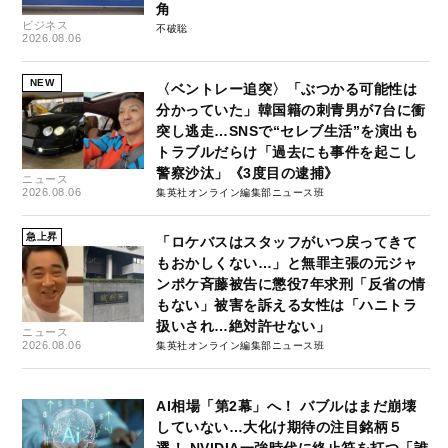
角
ビジネス
不破聡
2026.08.06
NEW
〈ベントレー追突〉「ぶつかる可能性は
分かっていた」韓国籍の刺青男が7台に衝
突し逃走…SNSで“セレブ生活”を演出も
トラブルだらけ「過去にも事件を起こし
警察沙汰」《3度目の逮捕》
ニュース
2026.08.06
集英社オンライン編集部ニュース班
急上昇
「ロケバスはスタッフがいつ戻ってきて
もおかしくない…」と無罪主張の元ジャ
ンポケ斉藤被告に懲役7年求刑「反省の情
もない」被害を訴える女性は「ハニトラ
扱いされ…絶対許せない」
ニュース
2026.08.06
集英社オンライン編集部ニュース班
AI相場「第2幕」へ！ バブルはまだ崩壊
していない…大化け期待の注目銘柄５