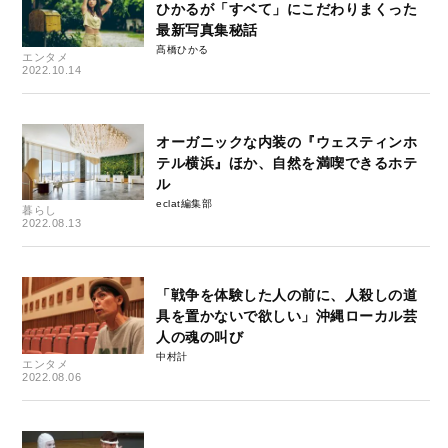
ひかるが「すベて」にこだわりまくった
最新写真集秘話
髙橋ひかる
エンタメ
2022.10.14
オーガニックな内装の『ウェスティンホ
テル横浜』ほか、自然を満喫できるホテ
ル
eclat編集部
暮らし
2022.08.13
「戦争を体験した人の前に、人殺しの道
具を置かないで欲しい」沖縄ローカル芸
人の魂の叫び
中村計
エンタメ
2022.08.06