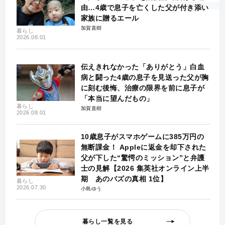
由…4歳で息子を亡くした父が付き添い
家族に贈るエール
加賀直樹
暮らし
2026.08.01
伝えきれなかった「ありがとう」白血
病と闘った4歳の息子を見送った父が胸
に刻む後悔、治療の限界を前に息子が
「本当に望んだもの」
暮らし
加賀直樹
2026.08.01
10歳息子がスマホゲームに385万円の
無断課金！ Appleに返金を却下された
父が下した“驚愕のミッション”と弁護
士の見解【2026 集英社オンライン上半
期 あのバズの真相 1位】
暮らし
2026.07.30
小島ゆう
暮らし一覧を見る