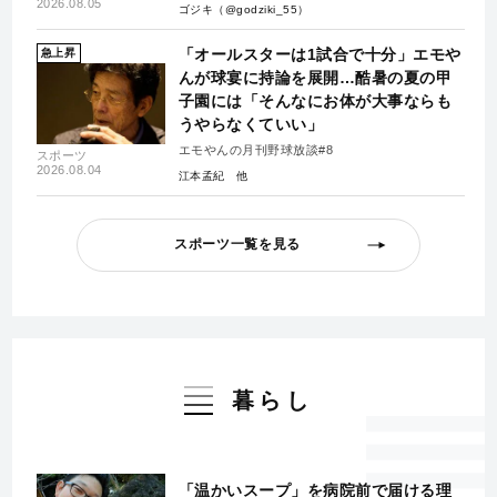
2026.08.05
ゴジキ（@godziki_55）
「オールスターは1試合で十分」エモや
急上昇
んが球宴に持論を展開…酷暑の夏の甲
子園には「そんなにお体が大事ならも
うやらなくていい」
エモやんの月刊野球放談#8
スポーツ
2026.08.04
江本孟紀
スポーツ一覧を見る
暮らし
「温かいスープ」を病院前で届ける理