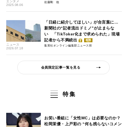
エンタメ
佐藤剛
2025.08.06
「日経に紹介してほしい」が合言葉に…
新聞社の“記者流出ドミノ”が止まらな
い 「TikToker化まで求められた」現場
記者から不満続出
有料
ニュース
集英社オンライン編集部ニュース班
2026.07.18
会員限定記事一覧を見る
特集
お笑い番組に「女性MC」は必要なのか？
松岡茉優・上戸彩の “何も残らないコメン