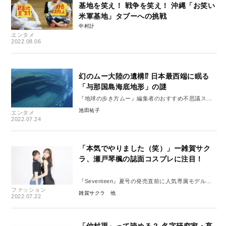
基地を笑え！ 戦争を笑え！ 沖縄「お笑い
米軍基地」タブーへの挑戦
中村計
エンタメ
2022.08.06
幻のムー大陸の遺構⁉ 日本最西端に眠る
「与那国島海底地形」の謎
『地球の歩き方ムー』編集者のおすすめ不思議スポ
ット
池田祐子
エンタメ
2022.07.24
「本気でやりました（笑）」ー雑賀サク
ラ、瀬戸琴楓の誌面コスプレに注目！
『Seventeen』夏号の発売直前に人気専属モデルた
ファッション
ちに直撃！
雑賀サクラ
2022.07.22
「仲村渠」って読める？ 名字研究家・髙