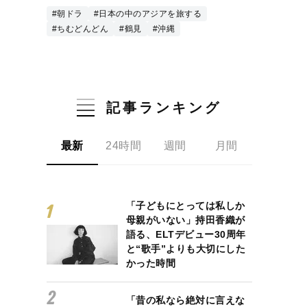
#朝ドラ
#日本の中のアジアを旅する
#ちむどんどん
#鶴見
#沖縄
記事ランキング
最新
24時間
週間
月間
「子どもにとっては私しか
母親がいない」持田香織が
語る、ELTデビュー30周年
と“歌手”よりも大切にした
かった時間
「昔の私なら絶対に言えな