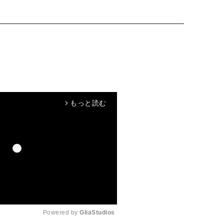
もっと読む
arrow_forward_ios
Powered by 
GliaStudios