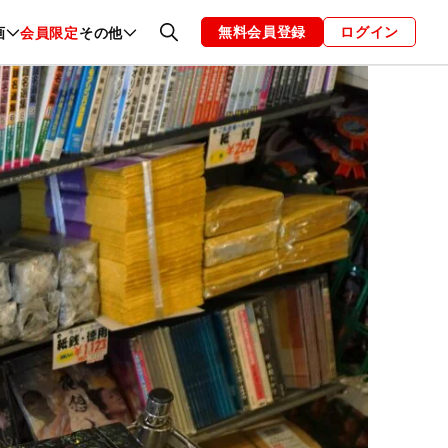
無料会員登録
ログイン
画
会員限定
その他
ファッション
恋愛・結婚
編集部
お知らせ