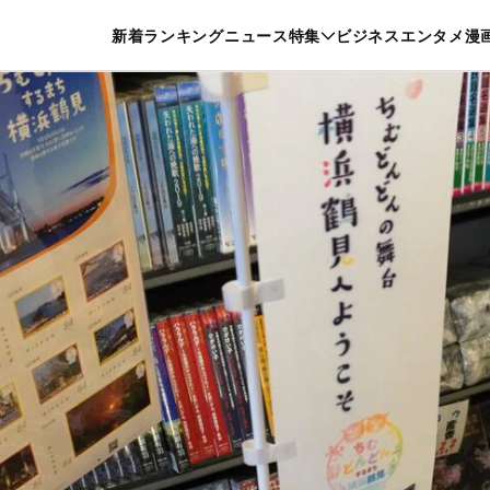
特集一覧を見る
漫画一覧を見る
新着
ランキング
ニュース
特集
ビジネス
エンタメ
漫
養・カルチャー
暮らし
スポーツ
ヘルスケア
美容
グルメ