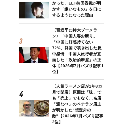
かった」ELT持田香織が明
かす「嫌いなもの」を口に
するようになった理由
〈習近平に特大ブーメラ
ン〉「中国人客お断り」
「中国に好感持てない
72%」韓国で噴き出した反
中感情…中国人旅行者が直
面した「政治的摩擦」の正
体【2026年7月バズり記事1
位】
〈人気ラーメン店が1年3カ
月で閉店〉原因は「味」で
も「売上」でもなく…名店
「渡なべ」のベテラン店主
が明かした“想定外の
敵”【2026年7月バズり記事
2位】