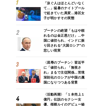
「泳ぐ人はほとんどいなく
て…」猛暑のナイトプール
で起きていた異変…港区女
子が明かすその実態
プーチンの絶望「もはや頼
れるのは金正恩だけ」…中
国に値切られ、インドに振
り回される“大国ロシア”の
悲しい現実
〈屈辱のプーチン〉習近平
に「値切られ」「無視さ
れ」まるで主従関係…苦境
深刻化のロシアが中国の属
国になりつつある背景
〈活動再開〉「１本売上１
億円」伝説のセクシー女
優、桜樹ルイのデビュー秘