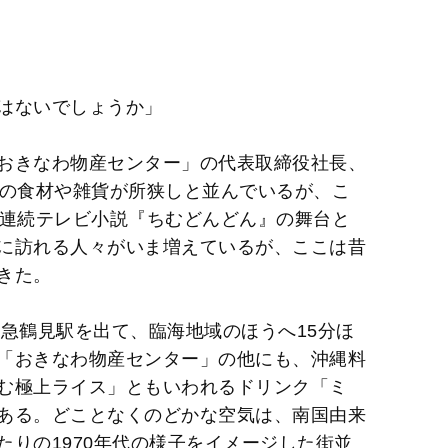
M
u
t
はないでしょうか」
e
おきなわ物産センター」の代表取締役社長、
縄の食材や雑貨が所狭しと並んでいるが、こ
の連続テレビ小説『ちむどんどん』の舞台と
に訪れる人々がいま増えているが、ここは昔
きた。
京急鶴見駅を出て、臨海地域のほうへ15分ほ
「おきなわ物産センター」の他にも、沖縄料
む極上ライス」ともいわれるドリンク「ミ
ある。どことなくのどかな空気は、南国由来
りの1970年代の様子をイメージした街並