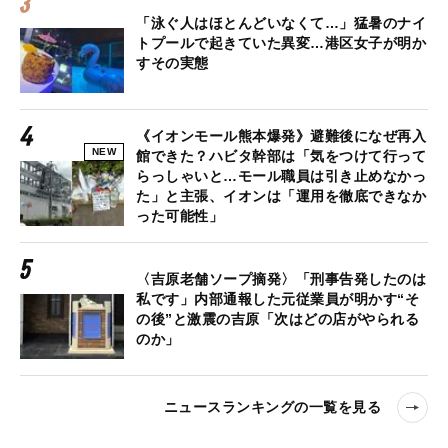
「泳ぐ人はほとんどいなくて…」猛暑のナイ
トプールで起きていた異変…港区女子が明か
すその実態
《イオンモール熊本爆発》避難後になぜ再入
NEW
館できた？ハビタ幹部は「気をつけて行って
らっしゃいと…モール職員は引き止めなかっ
た」と主張、イオンは「運用を徹底できなか
った可能性」
〈吉原老舗ソープ摘発〉「刑事告発したのは
私です」内部通報した元従業員が明かす“そ
の後”と激震の吉原「次はどの店がやられる
のか」
ニュースランキングの一覧を見る