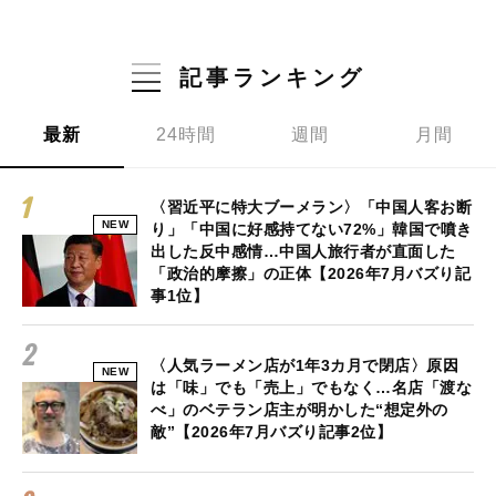
記事ランキング
最新
24時間
週間
月間
〈習近平に特大ブーメラン〉「中国人客お断
NEW
り」「中国に好感持てない72%」韓国で噴き
出した反中感情…中国人旅行者が直面した
「政治的摩擦」の正体【2026年7月バズり記
事1位】
〈人気ラーメン店が1年3カ月で閉店〉原因
NEW
は「味」でも「売上」でもなく…名店「渡な
べ」のベテラン店主が明かした“想定外の
敵”【2026年7月バズり記事2位】