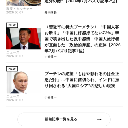
定外の敵”【2026年7月バズり記事2位】
教養・カルチャー
2026.08.07
井手隊長
NEW
〈習近平に特大ブーメラン〉「中国人客
お断り」「中国に好感持てない72%」韓
国で噴き出した反中感情…中国人旅行者
が直面した「政治的摩擦」の正体【2026
年7月バズり記事1位】
ニュース
2026.08.07
小倉健一
NEW
プーチンの絶望「もはや頼れるのは金正
恩だけ」…中国に値切られ、インドに振
り回される“大国ロシア”の悲しい現実
ニュース
小倉健一
2026.08.07
新着記事一覧を見る