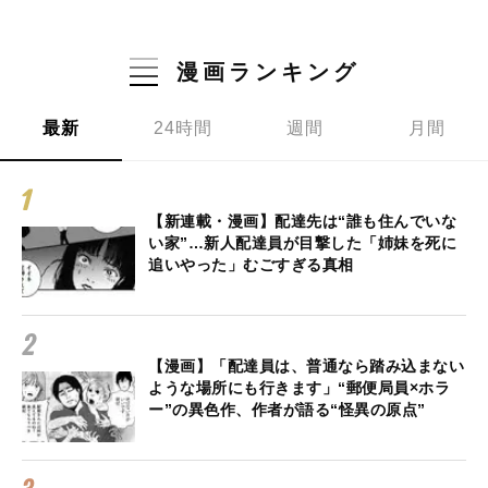
漫画ランキング
最新
24時間
週間
月間
【新連載・漫画】配達先は“誰も住んでいな
い家”…新人配達員が目撃した「姉妹を死に
追いやった」むごすぎる真相
【漫画】「配達員は、普通なら踏み込まない
ような場所にも行きます」“郵便局員×ホラ
ー”の異色作、作者が語る“怪異の原点”