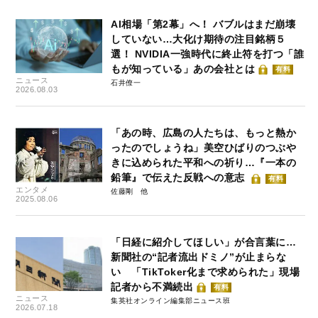
AI相場「第2幕」へ！ バブルはまだ崩壊
していない…大化け期待の注目銘柄５
選！ NVIDIA一強時代に終止符を打つ「誰
もが知っている」あの会社とは
有料
ニュース
石井僚一
2026.08.03
「あの時、広島の人たちは、もっと熱か
ったのでしょうね」美空ひばりのつぶや
きに込められた平和への祈り…『一本の
鉛筆』で伝えた反戦への意志
有料
エンタメ
佐藤剛
2025.08.06
「日経に紹介してほしい」が合言葉に…
新聞社の“記者流出ドミノ”が止まらな
い 「TikToker化まで求められた」現場
記者から不満続出
有料
ニュース
集英社オンライン編集部ニュース班
2026.07.18