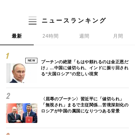
ニュースランキング
最新
24時間
週間
月間
NEW
プーチンの絶望「もはや頼れるのは金正恩だ
け」…中国に値切られ、インドに振り回され
る“大国ロシア”の悲しい現実
〈屈辱のプーチン〉習近平に「値切られ」
「無視され」まるで主従関係…苦境深刻化の
ロシアが中国の属国になりつつある背景