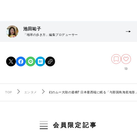
池田祐子
「地球の歩き方」編集プロデューサー
13
TOP
エンタメ
幻のムー大陸の遺構⁉ 日本最西端に眠る「与那国島海底地形
会員限定記事