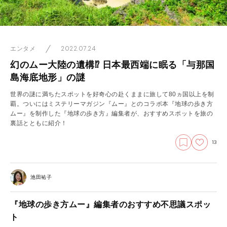
2022.07.24
エンタメ
幻のムー大陸の遺構⁉ 日本最西端に眠る「与那国
島海底地形」の謎
世界の謎に満ちたスポットを好奇心の赴くままに旅して80ヵ国以上を制
覇。ついにはミステリーマガジン『ムー』とのコラボ本『地球の歩き方
ムー』を制作した『地球の歩き方』編集者が、おすすめスポットを旅の
裏話とともに紹介！
13
池田祐子
『地球の歩き方ムー』編集者のおすすめ不思議スポッ
ト