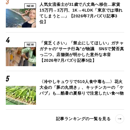
人気女流雀士が31歳で八丈島へ移住…家賃
NEW
15万円→3万円、1K→4LDK「東京では壊れ
てしまうと…」【2026年7月バズり記事3
位】
「貧乏くさい」「禁止にしてほしい」ガチャ
NEW
ガチャの“サーチ行為”が物議 SNSで賛否真
っ二つ、店舗側が明かした意外な本音
【2026年7月バズり記事5位】
〈冷やしキュウリで510人食中毒も…〉花火
大会の「豚の丸焼き」、キッチンカーの「ケ
バブ」も…酷暑の夏祭りで注意したい食べ物
記事ランキングの一覧を見る