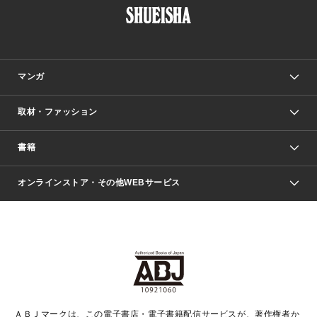
マンガ
取材・ファッション
少年マンガ
週刊少年ジャンプ
書籍
ファッション・美容
青年マンガ
ジャンプSQ.
Seventeen
週刊ヤングジャンプ
オンラインストア・その他WEBサービス
文芸・文庫・総合
芸能・情報・スポーツ
少女マンガ
Vジャンプ
non-no Web
ヤングジャンプ定期購読デジタル
すばる
Myojo
オンラインストア
りぼん
学芸・ノンフィクション・新書
最強ジャンプ
女性マンガ
@BAILA
ヤンジャン＋
小説すばる
週プレNEWS
マーガレット
集英社OTOコンテンツ
集英社 学芸編集部
少年ジャンプ＋
その他WEBサービス
クッキー
ライトノベル・ノベライズ
MAQUIA ONLINE
となりのヤングジャンプ
集英社 文芸ステーション
週プレ グラジャパ！
別冊マーガレット
SHUEISHA MANGA-ART HERITAGE
集英社 ビジネス書
ゼブラック
ココハナ
SHUEISHA ADNAVI
SPUR.JP
集英社Webマガジン Cobalt
グランドジャンプ
web 集英社文庫
キッズ
web Sportiva
マンガMee
ジャンプキャラクターズストア
集英社新書
ジャンプルーキー！
月刊オフィスユー
ＡＢＪマークは、この電子書店・電子書籍配信サービスが、著作権者か
EDITOR'S LAB