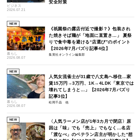
安全対策
ビジネス
2026.07.21
NEW
《祇園祭の露店付近で撮影？》包装され
た焼きそば麺が「地面に直置き…」 夏祭
りで食中毒を避ける“店選び”のポイント
【2026年7月バズり記事4位】
暮らし
集英社オンライン編集部
2026.08.07
NEW
人気女流雀士が31歳で八丈島へ移住…家
賃15万円→3万円、1K→4LDK「東京では
壊れてしまうと…」【2026年7月バズり
記事3位】
暮らし
松岡千晶
2026.08.07
NEW
〈人気ラーメン店が1年3カ月で閉店〉原
因は「味」でも「売上」でもなく…名店
「渡なべ」のベテラン店主が明かした“想