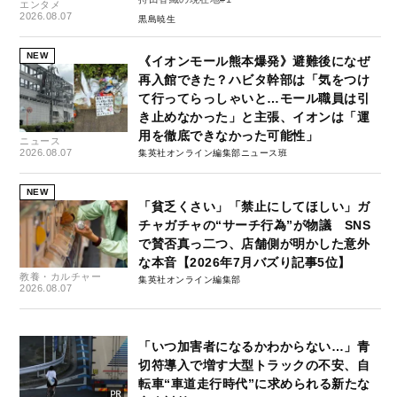
エンタメ
2026.08.07
黒島暁生
NEW
《イオンモール熊本爆発》避難後になぜ
再入館できた？ハビタ幹部は「気をつけ
て行ってらっしゃいと…モール職員は引
き止めなかった」と主張、イオンは「運
用を徹底できなかった可能性」
ニュース
2026.08.07
集英社オンライン編集部ニュース班
NEW
「貧乏くさい」「禁止にしてほしい」ガ
チャガチャの“サーチ行為”が物議 SNS
で賛否真っ二つ、店舗側が明かした意外
な本音【2026年7月バズり記事5位】
教養・カルチャー
集英社オンライン編集部
2026.08.07
「いつ加害者になるかわからない…」青
切符導入で増す大型トラックの不安、自
転車“車道走行時代”に求められる新たな