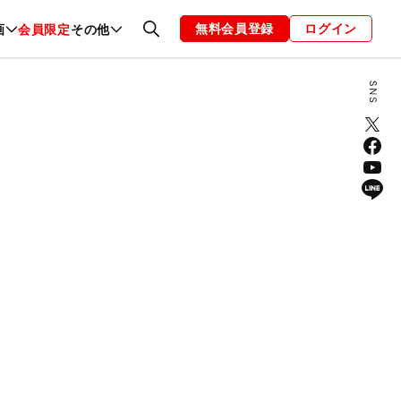
無料会員登録
ログイン
画
会員限定
その他
ファッション
恋愛・結婚
編集部
お知らせ