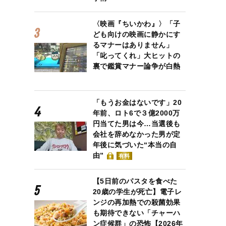
〈映画『ちいかわ』〉「子
ども向けの映画に静かにす
るマナーはありません」
「叱ってくれ」大ヒットの
裏で鑑賞マナー論争が白熱
「もうお金はないです」20
年前、ロト6で３億2000万
円当てた男は今…当選後も
会社を辞めなかった男が定
年後に気づいた“本当の自
由”
有料
【5日前のパスタを食べた
20歳の学生が死亡】電子レ
ンジの再加熱での殺菌効果
も期待できない「チャーハ
ン症候群」の恐怖【2026年