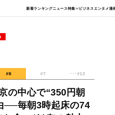
特集一覧を見る
漫画一覧を見る
新着
ランキング
ニュース
特集
ビジネス
エンタメ
漫
養・カルチャー
暮らし
スポーツ
ヘルスケア
美容
グルメ
#6
#7
･･･#12
の中心で“350円朝
──毎朝3時起床の74