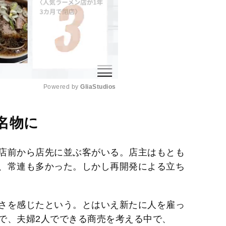
Powered by 
GliaStudios
M
名物に
u
t
店前から店先に並ぶ客がいる。店主はもとも
e
、常連も多かった。しかし再開発による立ち
さを感じたという。とはいえ新たに人を雇っ
で、夫婦2人でできる商売を考える中で、