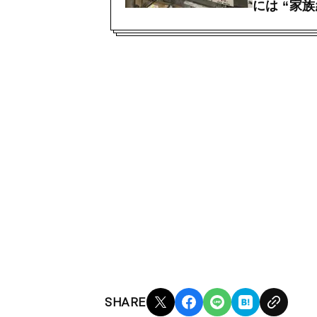
には “家
SHARE