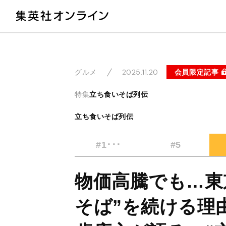
教
2025.11.20
会員限定記事
グルメ
特集
立ち食いそば列伝
立ち食いそば列伝
#1･･･
#5
物価高騰でも…東京
そば”を続ける理由