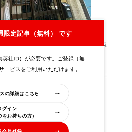
店舗外観（撮影/ライター神山、以下同）
員限定記事（無料） です
的には鰹節や昆布だ。だが店主はそこにあえ
集英社ID）が必要です。ご登録（無
 それじゃ面白くないなと思って。ラーメン
定サービスをご利用いただけます。
味でやりたいなって。鶏の出汁でやることに
スの詳細はこちら
ログイン
IDをお持ちの方）
規会員登録