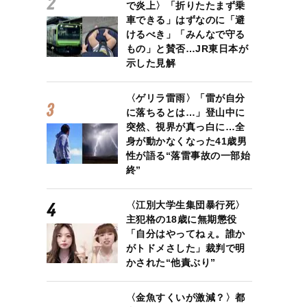
で炎上〉「折りたたまず乗
車できる」はずなのに「避
けるべき」「みんなで守る
もの」と賛否…JR東日本が
示した見解
〈ゲリラ雷雨〉「雷が自分
に落ちるとは…」登山中に
突然、視界が真っ白に…全
身が動かなくなった41歳男
性が語る“落雷事故の一部始
終”
〈江別大学生集団暴行死〉
主犯格の18歳に無期懲役
「自分はやってねぇ。誰か
がトドメさした」裁判で明
かされた“他責ぶり”
〈金魚すくいが激減？〉都