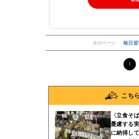
毎日皆
次のページ
1
こち
〈立食そば
憂慮する
に納得し