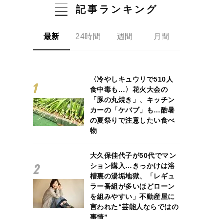
記事ランキング
最新
24時間
週間
月間
〈冷やしキュウリで510人
食中毒も…〉花火大会の
「豚の丸焼き」、キッチン
カーの「ケバブ」も…酷暑
の夏祭りで注意したい食べ
物
大久保佳代子が50代でマン
ション購入…きっかけは浴
槽裏の湯垢地獄、「レギュ
ラー番組が多いほどローン
を組みやすい」不動産屋に
言われた“芸能人ならではの
事情”