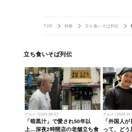
TOP
特集
立ち食いそば列伝
立ち食いそば列伝
グルメ
2026.08.02
グルメ
2026.07
「暗黒汁」で愛され50年以
「外国人が
上…深夜2時開店の老舗立ち食
って、どう