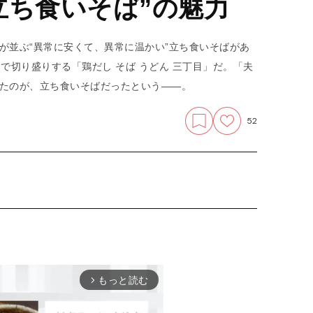
立ち食いそば”の魅力
が並ぶ“異常に安くて、異常に温かい”立ち食いそばがあ
で切り盛りする「鶏だし そば うどん 三丁目」だ。「夫
いたのが、立ち食いそばだったという――。
52
もっと読む
arrow_forward_ios