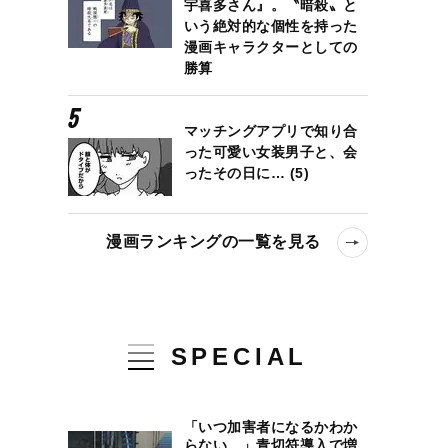
宇喜多さん』。〝暗殺〟と
いう絶対的な個性を持った
漫画キャラクターとしての
勝算
起床の74歳店主が語る、“立ち食いそば”の魅力
マッチングアプリで知り合
った可愛い女装男子と、会
ったその日に… (5)
漫画ランキングの一覧を見る
SPECIAL
「いつ加害者になるかわか
らない…」青切符導入で増