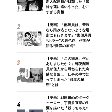
新人配達員が目撃した「姉
妹を死に追いやった」むご
すぎる真相
【漫画】「配達員は、普通
なら踏み込まないような場
所にも行きます」“郵便局員
×ホラー”の異色作、作者が
語る“怪異の原点”
【漫画】「この部屋、何か
ありましたか？」郵便配達
員が住人から尋ねられた奇
妙な言葉… 仕事の中で知
ってしまった“部屋の秘
密”とは
【漫画】戦国最恐のダーク
ヒーロー、宇喜多直家の生
涯を描いた『殺っちゃえ!!