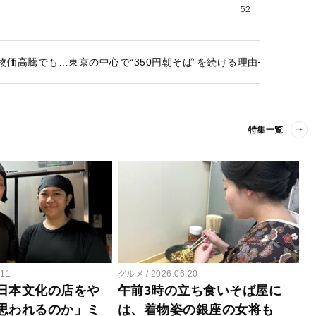
52
物価高騰でも…東京の中心で“350円朝そば”を続ける理由──毎朝3時
特集一覧
.11
グルメ
2026.06.20
日本文化の店をや
午前3時の立ち食いそば屋に
思われるのか」ミ
は、着物姿の銀座の女将も