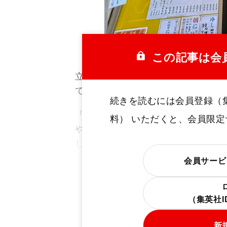
「鶏だし そば うどん 三丁目」
この記事は会
立ち食いそばの出汁といえば、一般
て逆らった。
続きを読むには会員登録（
「普通のそば屋はかつお節でしょ？
料） いただくと、会員限
やってたからさ、ちょっと変わった
したんだよ」
会員サービ
（集英社
新