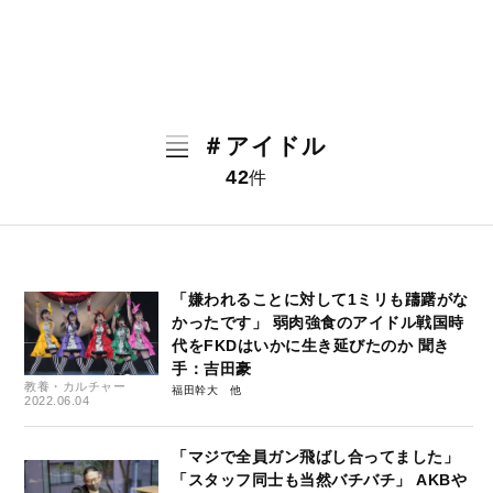
＃アイドル
42
件
「嫌われることに対して1ミリも躊躇がな
かったです」 弱肉強食のアイドル戦国時
代をFKDはいかに生き延びたのか 聞き
手：吉田豪
教養・カルチャー
福田幹大
2022.06.04
「マジで全員ガン飛ばし合ってました」
「スタッフ同士も当然バチバチ」 AKBや