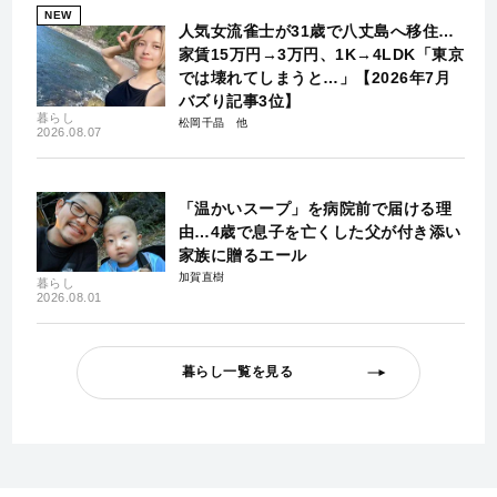
NEW
人気女流雀士が31歳で八丈島へ移住…
家賃15万円→3万円、1K→4LDK「東京
では壊れてしまうと…」【2026年7月
バズり記事3位】
暮らし
松岡千晶
2026.08.07
「温かいスープ」を病院前で届ける理
由…4歳で息子を亡くした父が付き添い
家族に贈るエール
加賀直樹
暮らし
2026.08.01
暮らし一覧を見る