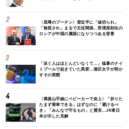
〈屈辱のプーチン〉習近平に「値切られ」
「無視され」まるで主従関係…苦境深刻化の
ロシアが中国の属国になりつつある背景
「泳ぐ人はほとんどいなくて…」猛暑のナイ
トプールで起きていた異変…港区女子が明か
すその実態
〈満員山手線にベビーカーで炎上〉「折りた
たまず乗車できる」はずなのに「避けるべ
き」「みんなで守るもの」と賛否…JR東日
本が示した見解