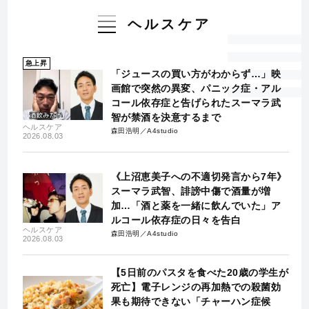
ヘルスケア
急上昇
「ジュースの買い方がわからず…」映
画館で突然の異変、パニック症・アル
コール依存症と告げられたスーマラ武
智が禁酒を決意するまで
ヘルスケア
森田浩明／A4studio
2026.08.03
《上沼恵美子への不適切発言から7年》
スーマラ武智、誹謗中傷で酒量が増
加…「酒と薬を一緒に飲んでいた」ア
ルコール依存症の日々を告白
ヘルスケア
森田浩明／A4studio
2026.08.03
【5日前のパスタを食べた20歳の学生が
死亡】電子レンジの再加熱での殺菌効
果も期待できない「チャーハン症候