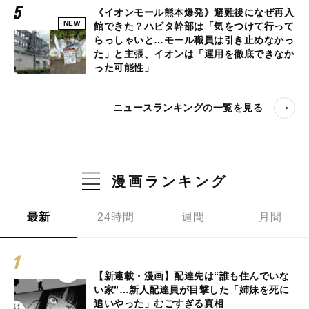
《イオンモール熊本爆発》避難後になぜ再入
NEW
館できた？ハビタ幹部は「気をつけて行って
らっしゃいと…モール職員は引き止めなかっ
た」と主張、イオンは「運用を徹底できなか
った可能性」
ニュースランキングの一覧を見る
漫画ランキング
最新
24時間
週間
月間
【新連載・漫画】配達先は“誰も住んでいな
い家”…新人配達員が目撃した「姉妹を死に
追いやった」むごすぎる真相