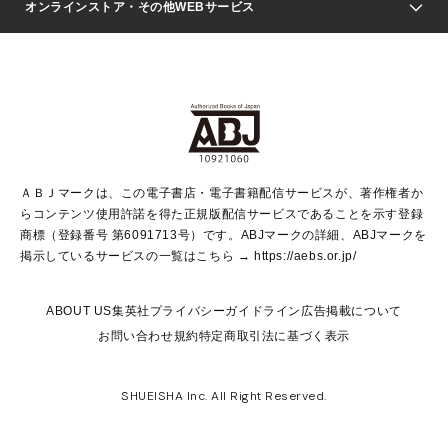
Seventeen
週刊ヤングジャンプ
オンラインストア・その他WEBサービス
文芸・文庫・総合
芸能・情報・スポーツ
少女マンガ
Vジャンプ
non-no Web
ヤングジャンプ定期購読デジタル
すばる
Myojo
オンラインストア
りぼん
学芸・ノンフィクション・新書
最強ジャンプ
女性マンガ
@BAILA
ヤンジャン＋
小説すばる
週プレNEWS
マーガレット
集英社OTOコンテンツ
集英社 学芸編集部
少年ジャンプ＋
その他WEBサービス
クッキー
ライトノベル・ノベライズ
MAQUIA ONLINE
となりのヤングジャンプ
集英社 文芸ステーション
週プレ グラジャパ！
別冊マーガレット
SHUEISHA MANGA-ART HERITAGE
集英社 ビジネス書
ゼブラック
ココハナ
SHUEISHA ADNAVI
SPUR.JP
集英社Webマガジン Cobalt
グランドジャンプ
web 集英社文庫
キッズ
web Sportiva
マンガMee
ジャンプキャラクターズストア
集英社新書
ジャンプルーキー！
月刊オフィスユー
ＡＢＪマークは、この電子書店・電子書籍配信サービスが、著作権者か
EDITOR'S LAB
LEE
集英社オレンジ文庫
ウルトラジャンプ
青春と読書
パラスポ＋！
らコンテンツ使用許諾を得た正規版配信サービスであることを示す登録
集英社みらい文庫
リマコミ＋
HAPPY PLUS STORE
集英社新書プラス
ジャンプTOON
商標（登録番号 第6091713号）です。ABJマークの詳細、ABJマークを
Marisol
シフォン文庫
アジア人物史
S-KIDS.LAND
マンガMeets
掲示しているサービスの一覧はこちら →
https://aebs.or.jp/
shueisha vox
よみタイ
S-MANGA
Web éclat
ダッシュエックス文庫
LEEマルシェ
kotoba
集英社ジャンプリミックス
ABOUT US
集英社プライバシーガイドライン
広告掲載について
T JAPAN:The New York Times Style Magazine
JUMP j BOOKS
お問い合わせ
規約
特定商取引法に基づく表示
SHOP Marisol
e!集英社
集英社コミック文庫
集英社女性誌ポータル
éclat premium
imidas
MEN'S NON-NO WEB
SHUEISHA Inc. All Right Reserved.
mirabella
UOMO