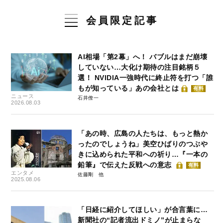
会員限定記事
AI相場「第2幕」へ！ バブルはまだ崩壊
していない…大化け期待の注目銘柄５
選！ NVIDIA一強時代に終止符を打つ「誰
もが知っている」あの会社とは
有料
ニュース
石井僚一
2026.08.03
「あの時、広島の人たちは、もっと熱か
ったのでしょうね」美空ひばりのつぶや
きに込められた平和への祈り…『一本の
鉛筆』で伝えた反戦への意志
有料
エンタメ
佐藤剛
2025.08.06
「日経に紹介してほしい」が合言葉に…
新聞社の“記者流出ドミノ”が止まらな