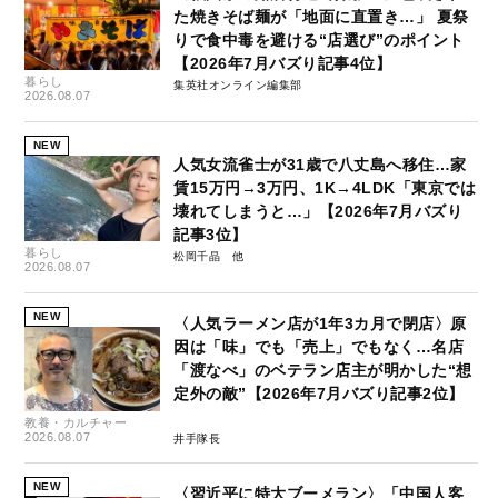
た焼きそば麺が「地面に直置き…」 夏祭
りで食中毒を避ける“店選び”のポイント
【2026年7月バズり記事4位】
暮らし
集英社オンライン編集部
2026.08.07
NEW
人気女流雀士が31歳で八丈島へ移住…家
賃15万円→3万円、1K→4LDK「東京では
壊れてしまうと…」【2026年7月バズり
記事3位】
暮らし
松岡千晶
2026.08.07
NEW
〈人気ラーメン店が1年3カ月で閉店〉原
因は「味」でも「売上」でもなく…名店
「渡なべ」のベテラン店主が明かした“想
定外の敵”【2026年7月バズり記事2位】
教養・カルチャー
2026.08.07
井手隊長
NEW
〈習近平に特大ブーメラン〉「中国人客