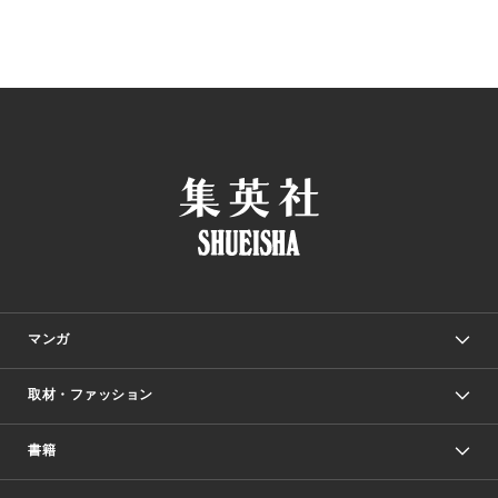
マンガ
取材・ファッション
少年マンガ
週刊少年ジャンプ
書籍
ファッション・美容
青年マンガ
ジャンプSQ.