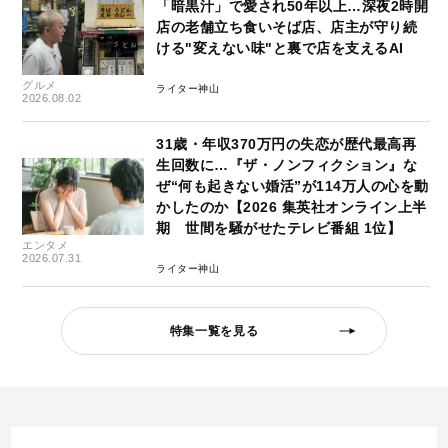
「暗黒汁」で愛され50年以上…深夜2時開
店の老舗立ち食いそば店、店主が守り続
ける"変えない味"と裏で店を支えるAI
グルメ
ライター神山
2026.08.02
31歳・年収370万円の失恋が歴代最高再
生回数に…『ザ・ノンフィクション』な
ぜ“何も起きない婚活”が114万人の心を動
かしたのか【2026 集英社オンライン上半
期 世間を騒がせたテレビ番組 1位】
エンタメ
2026.07.31
ライター神山
特集一覧を見る