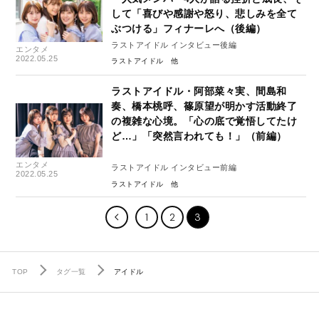
して「喜びや感謝や怒り、悲しみを全て
ぶつける」フィナーレへ（後編）
ラストアイドル インタビュー後編
エンタメ
2022.05.25
ラストアイドル
ラストアイドル・阿部菜々実、間島和
奏、橋本桃呼、篠原望が明かす活動終了
の複雑な心境。「心の底で覚悟してたけ
ど…」「突然言われても！」（前編）
エンタメ
ラストアイドル インタビュー前編
2022.05.25
ラストアイドル
1
2
3
TOP
タグ一覧
アイドル