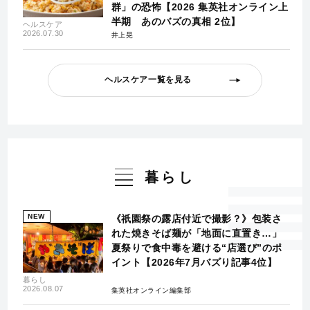
群」の恐怖【2026 集英社オンライン上
半期 あのバズの真相 2位】
ヘルスケア
2026.07.30
井上晃
ヘルスケア一覧を見る
暮らし
NEW
《祇園祭の露店付近で撮影？》包装さ
れた焼きそば麺が「地面に直置き…」
夏祭りで食中毒を避ける“店選び”のポ
イント【2026年7月バズり記事4位】
暮らし
2026.08.07
集英社オンライン編集部