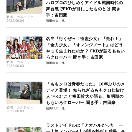
ハロプロのひしめくアイドル戦国時代の
舞台裏でFKDが目にしたものとは 聞き
手：吉田豪
教養・カルチャー
2022.06.04
福田幹大
名曲『行くぜっ！怪盗少女』『走れ！』
『全力少女』『オレンジノート』はどう
やって生まれたのか？ FKDが語るももい
ろクローバー 聞き手：吉田豪
教養・カルチャー
福田幹大
2022.06.03
「ももクロは青春だった」 10年ぶりのメ
ディア登場！ 知られざるももクロ仕掛け
人"FKD"こと福田幹大が語る、黎明期の
ももいろクローバー 聞き手：吉田豪
教養・カルチャー
福田幹大
2022.06.03
ラストアイドルは「アオハルだった」ー
ー人気メンバー4人が語る挫折と成長、そ