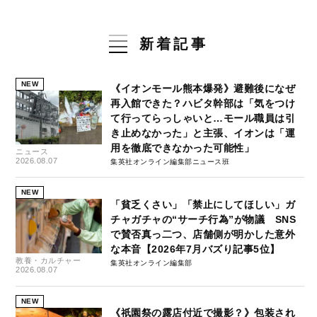
新着記事
NEW
《イオンモール熊本爆発》避難後になぜ
再入館できた？ハビタ幹部は「気をつけ
て行ってらっしゃいと…モール職員は引
き止めなかった」と主張、イオンは「運
用を徹底できなかった可能性」
ニュース
2026.08.07
集英社オンライン編集部ニュース班
NEW
「貧乏くさい」「禁止にしてほしい」ガ
チャガチャの“サーチ行為”が物議 SNS
で賛否真っ二つ、店舗側が明かした意外
な本音【2026年7月バズり記事5位】
教養・カルチャー
集英社オンライン編集部
2026.08.07
NEW
《祇園祭の露店付近で撮影？》包装され