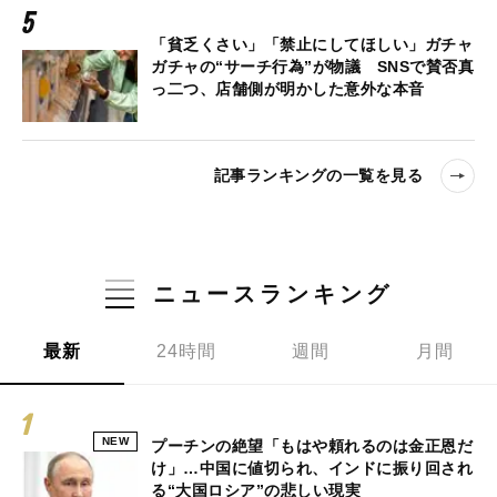
「貧乏くさい」「禁止にしてほしい」ガチャ
ガチャの“サーチ行為”が物議 SNSで賛否真
っ二つ、店舗側が明かした意外な本音
記事ランキングの一覧を見る
ニュースランキング
最新
24時間
週間
月間
NEW
プーチンの絶望「もはや頼れるのは金正恩だ
け」…中国に値切られ、インドに振り回され
る“大国ロシア”の悲しい現実