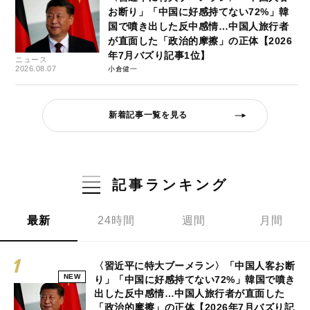
お断り」「中国に好感持てない72%」韓
国で噴き出した反中感情…中国人旅行者
が直面した「政治的摩擦」の正体【2026
年7月バズり記事1位】
ニュース
2026.08.07
小倉健一
新着記事一覧を見る
記事ランキング
最新
24時間
週間
月間
〈習近平に特大ブーメラン〉「中国人客お断
NEW
り」「中国に好感持てない72%」韓国で噴き
出した反中感情…中国人旅行者が直面した
「政治的摩擦」の正体【2026年7月バズり記