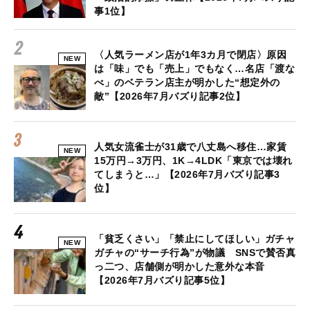
事1位】
〈人気ラーメン店が1年3カ月で閉店〉原因
NEW
は「味」でも「売上」でもなく…名店「渡な
べ」のベテラン店主が明かした“想定外の
敵”【2026年7月バズり記事2位】
人気女流雀士が31歳で八丈島へ移住…家賃
NEW
15万円→3万円、1K→4LDK「東京では壊れ
てしまうと…」【2026年7月バズり記事3
位】
「貧乏くさい」「禁止にしてほしい」ガチャ
NEW
ガチャの“サーチ行為”が物議 SNSで賛否真
っ二つ、店舗側が明かした意外な本音
【2026年7月バズり記事5位】