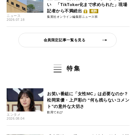
い 「TikToker化まで求められた」現場
記者から不満続出
有料
ニュース
集英社オンライン編集部ニュース班
2026.07.18
会員限定記事一覧を見る
特集
お笑い番組に「女性MC」は必要なのか？
松岡茉優・上戸彩の “何も残らないコメン
ト”の意外な大切さ
飲用てれび
エンタメ
2026.08.04