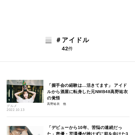
＃アイドル
42
件
「握手会の経験は…活きてます」 アイド
ルから酒屋に転身した元NMB48高野祐衣
の覚悟
高野祐衣
グルメ
2022.10.13
「デビューから10年、苦悩の連続だっ
た」声優・芹澤優が挫けずに前を向けた3