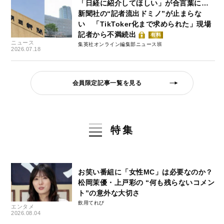
「日経に紹介してほしい」が合言葉に…
新聞社の“記者流出ドミノ”が止まらな
い 「TikToker化まで求められた」現場
記者から不満続出
有料
ニュース
集英社オンライン編集部ニュース班
2026.07.18
会員限定記事一覧を見る
特集
お笑い番組に「女性MC」は必要なのか？
松岡茉優・上戸彩の “何も残らないコメン
ト”の意外な大切さ
飲用てれび
エンタメ
2026.08.04