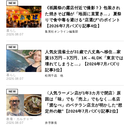
NEW
《祇園祭の露店付近で撮影？》包装され
た焼きそば麺が「地面に直置き…」 夏祭
りで食中毒を避ける“店選び”のポイント
【2026年7月バズり記事4位】
暮らし
集英社オンライン編集部
2026.08.07
NEW
人気女流雀士が31歳で八丈島へ移住…家
賃15万円→3万円、1K→4LDK「東京では
壊れてしまうと…」【2026年7月バズり
記事3位】
暮らし
松岡千晶
2026.08.07
NEW
〈人気ラーメン店が1年3カ月で閉店〉原
因は「味」でも「売上」でもなく…名店
「渡なべ」のベテラン店主が明かした“想
定外の敵”【2026年7月バズり記事2位】
教養・カルチャー
2026.08.07
井手隊長