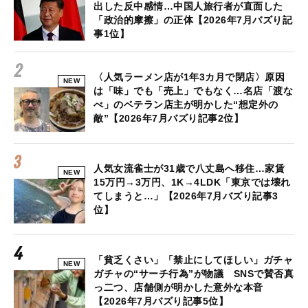
出した反中感情…中国人旅行者が直面した
「政治的摩擦」の正体【2026年7月バズり記
事1位】
〈人気ラーメン店が1年3カ月で閉店〉原因
NEW
は「味」でも「売上」でもなく…名店「渡な
べ」のベテラン店主が明かした“想定外の
敵”【2026年7月バズり記事2位】
人気女流雀士が31歳で八丈島へ移住…家賃
NEW
15万円→3万円、1K→4LDK「東京では壊れ
てしまうと…」【2026年7月バズり記事3
位】
「貧乏くさい」「禁止にしてほしい」ガチャ
NEW
ガチャの“サーチ行為”が物議 SNSで賛否真
っ二つ、店舗側が明かした意外な本音
【2026年7月バズり記事5位】