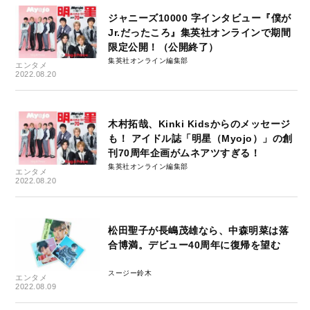
ジャニーズ10000 字インタビュー『僕が
Jr.だったころ』集英社オンラインで期間
限定公開！（公開終了）
集英社オンライン編集部
エンタメ
2022.08.20
木村拓哉、Kinki Kidsからのメッセージ
も！ アイドル誌「明星（Myojo）」の創
刊70周年企画がムネアツすぎる！
集英社オンライン編集部
エンタメ
2022.08.20
松田聖子が長嶋茂雄なら、中森明菜は落
合博満。デビュー40周年に復帰を望む
スージー鈴木
エンタメ
2022.08.09