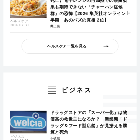
死亡】電子レンジの再加熱での殺菌効
果も期待できない「チャーハン症候
群」の恐怖【2026 集英社オンライン上
半期 あのバズの真相 2位】
ヘルスケア
2026.07.30
井上晃
ヘルスケア一覧を見る
ビジネス
ドラッグストアの「スーパー化」は物
価高の救世主になるか？ 新業態「ド
ラッグ＆フード型店舗」が見据える勝
算と死角
ビジネス
不破聡