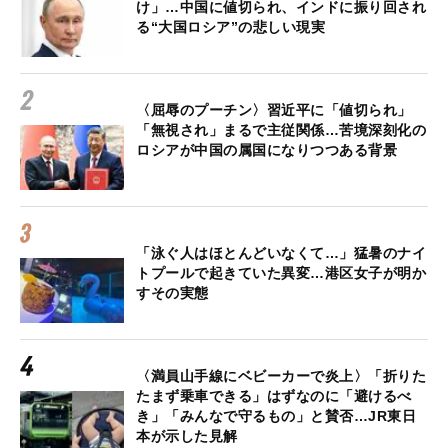
け」…中国に値切られ、インドに振り回され
る“大国ロシア”の悲しい現実
〈屈辱のプーチン〉習近平に「値切られ」
「無視され」まるで主従関係…苦境深刻化の
ロシアが中国の属国になりつつある背景
「泳ぐ人はほとんどいなくて…」猛暑のナイ
トプールで起きていた異変…港区女子が明か
すその実態
〈満員山手線にベビーカーで炎上〉「折りた
たまず乗車できる」はずなのに「避けるべ
き」「みんなで守るもの」と賛否…JR東日
本が示した見解