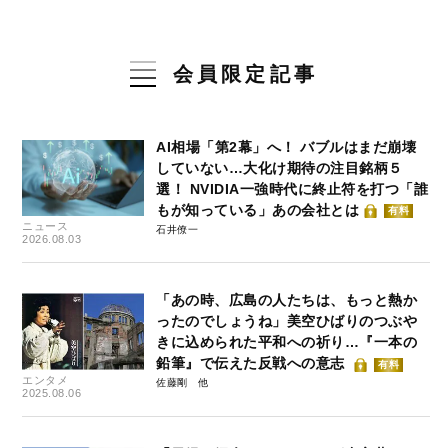
会員限定記事
AI相場「第2幕」へ！ バブルはまだ崩壊
していない…大化け期待の注目銘柄５
選！ NVIDIA一強時代に終止符を打つ「誰
もが知っている」あの会社とは
有料
ニュース
石井僚一
2026.08.03
「あの時、広島の人たちは、もっと熱か
ったのでしょうね」美空ひばりのつぶや
きに込められた平和への祈り…『一本の
鉛筆』で伝えた反戦への意志
有料
エンタメ
佐藤剛
2025.08.06