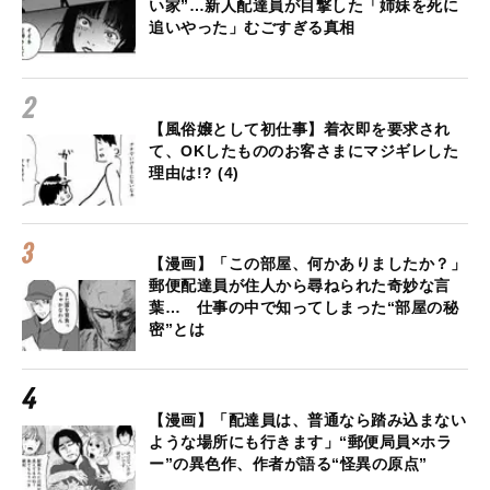
い家”…新人配達員が目撃した「姉妹を死に
追いやった」むごすぎる真相
【風俗嬢として初仕事】着衣即を要求され
て、OKしたもののお客さまにマジギレした
理由は!? (4)
【漫画】「この部屋、何かありましたか？」
郵便配達員が住人から尋ねられた奇妙な言
葉… 仕事の中で知ってしまった“部屋の秘
密”とは
【漫画】「配達員は、普通なら踏み込まない
ような場所にも行きます」“郵便局員×ホラ
ー”の異色作、作者が語る“怪異の原点”