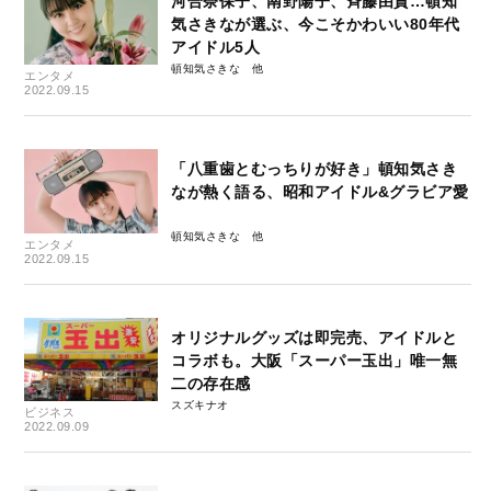
河合奈保子、南野陽子、斉藤由貴…頓知
気さきなが選ぶ、今こそかわいい80年代
アイドル5人
頓知気さきな
エンタメ
2022.09.15
「八重歯とむっちりが好き」頓知気さき
なが熱く語る、昭和アイドル&グラビア愛
頓知気さきな
エンタメ
2022.09.15
オリジナルグッズは即完売、アイドルと
コラボも。大阪「スーパー玉出」唯一無
二の存在感
スズキナオ
ビジネス
2022.09.09