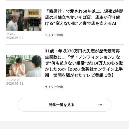
「暗黒汁」で愛され50年以上…深夜2時開
店の老舗立ち食いそば店、店主が守り続
ける"変えない味"と裏で店を支えるAI
グルメ
ライター神山
2026.08.02
31歳・年収370万円の失恋が歴代最高再
生回数に…『ザ・ノンフィクション』な
ぜ“何も起きない婚活”が114万人の心を動
かしたのか【2026 集英社オンライン上半
期 世間を騒がせたテレビ番組 1位】
エンタメ
2026.07.31
ライター神山
特集一覧を見る