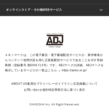
ジャンプSQ.
Seventeen
週刊ヤングジャンプ
オンラインストア・その他WEBサービス
文芸・文庫・総合
芸能・情報・スポーツ
少女マンガ
Vジャンプ
non-no Web
ヤングジャンプ定期購読デジタル
すばる
Myojo
オンラインストア
りぼん
学芸・ノンフィクション・新書
最強ジャンプ
女性マンガ
@BAILA
ヤンジャン＋
小説すばる
週プレNEWS
マーガレット
集英社OTOコンテンツ
集英社 学芸編集部
少年ジャンプ＋
その他WEBサービス
クッキー
ライトノベル・ノベライズ
MAQUIA ONLINE
となりのヤングジャンプ
集英社 文芸ステーション
週プレ グラジャパ！
別冊マーガレット
SHUEISHA MANGA-ART HERITAGE
集英社 ビジネス書
ゼブラック
ココハナ
SHUEISHA ADNAVI
SPUR.JP
集英社Webマガジン Cobalt
グランドジャンプ
web 集英社文庫
キッズ
web Sportiva
マンガMee
ジャンプキャラクターズストア
集英社新書
ジャンプルーキー！
月刊オフィスユー
ＡＢＪマークは、この電子書店・電子書籍配信サービスが、著作権者か
EDITOR'S LAB
LEE
集英社オレンジ文庫
ウルトラジャンプ
青春と読書
パラスポ＋！
らコンテンツ使用許諾を得た正規版配信サービスであることを示す登録
集英社みらい文庫
リマコミ＋
HAPPY PLUS STORE
集英社新書プラス
ジャンプTOON
商標（登録番号 第6091713号）です。ABJマークの詳細、ABJマークを
Marisol
シフォン文庫
アジア人物史
S-KIDS.LAND
マンガMeets
掲示しているサービスの一覧はこちら →
https://aebs.or.jp/
shueisha vox
よみタイ
S-MANGA
Web éclat
ダッシュエックス文庫
LEEマルシェ
kotoba
集英社ジャンプリミックス
ABOUT US
集英社プライバシーガイドライン
広告掲載について
T JAPAN:The New York Times Style Magazine
JUMP j BOOKS
お問い合わせ
規約
特定商取引法に基づく表示
SHOP Marisol
e!集英社
集英社コミック文庫
集英社女性誌ポータル
éclat premium
imidas
MEN'S NON-NO WEB
SHUEISHA Inc. All Right Reserved.
mirabella