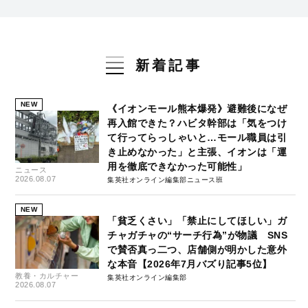
新着記事
NEW
《イオンモール熊本爆発》避難後になぜ
再入館できた？ハビタ幹部は「気をつけ
て行ってらっしゃいと…モール職員は引
き止めなかった」と主張、イオンは「運
用を徹底できなかった可能性」
ニュース
2026.08.07
集英社オンライン編集部ニュース班
NEW
「貧乏くさい」「禁止にしてほしい」ガ
チャガチャの“サーチ行為”が物議 SNS
で賛否真っ二つ、店舗側が明かした意外
な本音【2026年7月バズり記事5位】
教養・カルチャー
集英社オンライン編集部
2026.08.07