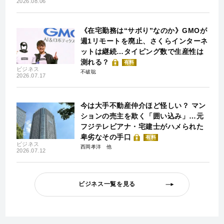
2026.08.06
《在宅勤務は“サボり”なのか》GMOが
週1リモートを廃止、さくらインターネ
ットは継続…タイピング数で生産性は
測れる？
有料
ビジネス
不破聡
2026.07.17
今は大手不動産仲介ほど怪しい？ マン
ションの売主を欺く「囲い込み」…元
フジテレビアナ・宅建士がハメられた
卑劣なその手口
有料
ビジネス
西岡孝洋
2026.07.12
ビジネス一覧を見る