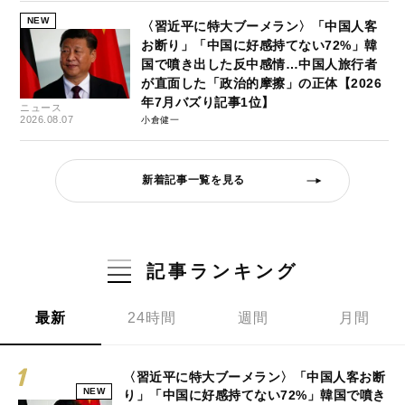
NEW
〈習近平に特大ブーメラン〉「中国人客
お断り」「中国に好感持てない72%」韓
国で噴き出した反中感情…中国人旅行者
が直面した「政治的摩擦」の正体【2026
年7月バズり記事1位】
ニュース
2026.08.07
小倉健一
新着記事一覧を見る
記事ランキング
最新
24時間
週間
月間
〈習近平に特大ブーメラン〉「中国人客お断
NEW
り」「中国に好感持てない72%」韓国で噴き