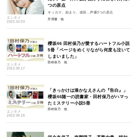
つの原点
キッカケ、始まり、成長…声優3つの原点
エンタメ
芹澤優
2022.10.03
櫻坂46 田村保乃が愛するハートフル小説
5冊「ページをめくりながら何度も泣いて
しまいました」
田村保乃
エンタメ
2022.09.17
「きっかけは湊かなえさんの『告白』」
櫻坂46随一の読書家・田村保乃がハマっ
たミステリー小説5冊
田村保乃
エンタメ
2022.09.16