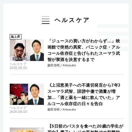
ヘルスケア
急上昇
「ジュースの買い方がわからず…」映
画館で突然の異変、パニック症・アル
コール依存症と告げられたスーマラ武
智が禁酒を決意するまで
ヘルスケア
森田浩明／A4studio
2026.08.03
《上沼恵美子への不適切発言から7年》
スーマラ武智、誹謗中傷で酒量が増
加…「酒と薬を一緒に飲んでいた」ア
ルコール依存症の日々を告白
ヘルスケア
森田浩明／A4studio
2026.08.03
【5日前のパスタを食べた20歳の学生が