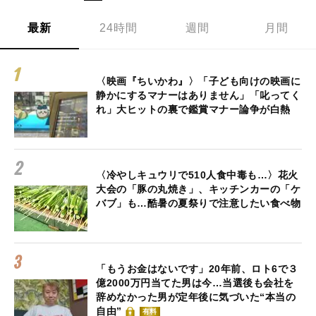
最新
24時間
週間
月間
〈映画『ちいかわ』〉「子ども向けの映画に
静かにするマナーはありません」「叱ってく
れ」大ヒットの裏で鑑賞マナー論争が白熱
〈冷やしキュウリで510人食中毒も…〉花火
大会の「豚の丸焼き」、キッチンカーの「ケ
バブ」も…酷暑の夏祭りで注意したい食べ物
「もうお金はないです」20年前、ロト6で３
億2000万円当てた男は今…当選後も会社を
辞めなかった男が定年後に気づいた“本当の
自由”
有料