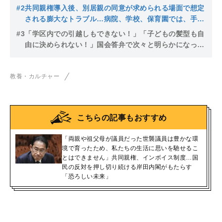
の潮流
#2
共同親権導入後、別居親の同意が求められる場面で想定
される膨大なトラブル…病院、学校、保育園では、手術
の同意から海外修学旅行のパスポート取得まで思わぬ混
#3
「学区内での引越しもできない！」「子どもの髪型も自
乱の可能性
由に決められない！」国会答弁で次々と明らかになった
「共同親権」導入案の摩訶不思議
教養・カルチャー
こちらの記事もおすすめ
「両親や祖父母が議員だった世襲議員は豊かな環
境で育ったため、私たちの生活に思いを馳せるこ
とはできません」共同親権、インボイス制度…国
民の反対を押し切り続ける岸田内閣がもたらす
「恐ろしい未来」