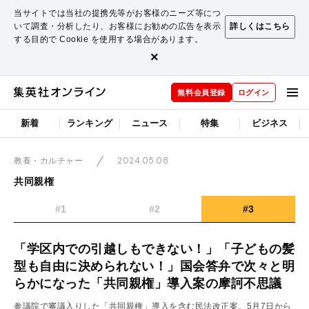
当サイトでは当社の提携先等がお客様のニーズ等につ
いて調査・分析したり、お客様にお勧めの広告を表示
詳しくはこちら
する目的で Cookie を使用する場合があります。
×
無料会員登録
ログイン
新着
ランキング
ニュース
特集
ビジネス
2024.05.08
教養・カルチャー
共同親権
#1
#2
#3
「学区内での引越しもできない！」「子どもの髪
型も自由に決められない！」国会答弁で次々と明
らかになった「共同親権」導入案の摩訶不思議
参議院で審議入りした「共同親権」導入を含む民法改正案。5月7日から