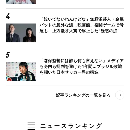
「泣いてないねんけどな」無頼派芸人・金属
バットの意外な涙…映画館、格闘ゲームで号
泣も、上方漫才大賞で浮上した“疑惑の涙”
「森保監督には誰も何も言えない」メディア
も身内も批判を避けた4年間…ブラジル敗戦
を招いた日本サッカー界の構造
記事ランキングの一覧を見る
ニュースランキング