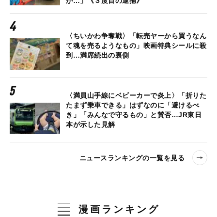
が…」《３度目の逮捕》
〈ちいかわ争奪戦〉「転売ヤーから買うなん
て魂を売るようなもの」映画特典シールに殺
到…満席続出の裏側
〈満員山手線にベビーカーで炎上〉「折りた
たまず乗車できる」はずなのに「避けるべ
き」「みんなで守るもの」と賛否…JR東日
本が示した見解
ニュースランキングの一覧を見る
漫画ランキング