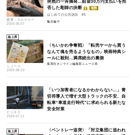
突然の一斉摘発…罰金30万円支払いを拒
否した彫師の決断
有料
はじめての公共訴訟 #5
教養・カルチャー
亀石倫子
2026.06.07
急上昇
〈ちいかわ争奪戦〉「転売ヤーから買う
なんて魂を売るようなもの」映画特典シ
ールに殺到…満席続出の裏側
集英社オンライン編集部ニュース班
ニュース
2026.08.10
「いつ加害者になるかわからない…」青
切符導入で増す大型トラックの不安、自
転車“車道走行時代”に求められる新たな
安全対策
ビジネス
2026.07.21
〈ベントレー追突〉「対立集団に追われ
急上昇