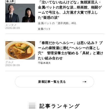
急上昇
「泣いてないねんけどな」無頼派芸人・
金属バットの意外な涙…映画館、格闘ゲ
ームで号泣も、上方漫才大賞で浮上し
た“疑惑の涙”
金属バットの「酒辛肉鮪」#61
エンタメ
2026.08.09
金属バット
「春雨だからヘルシー」は思い込み？ ブ
ームの麻辣湯に潜む“ヘルシーの落とし
穴” 管理栄養士が勧める「具材」と避け
たい組み合わせ
グルメ
千駄木雄大
2026.08.09
新着記事一覧を見る
記事ランキング