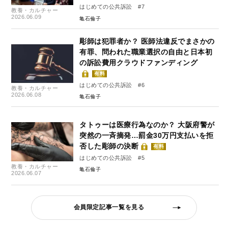
はじめての公共訴訟 #7
教養・カルチャー
2026.06.09
亀石倫子
彫師は犯罪者か？ 医師法違反でまさかの
有罪、問われた職業選択の自由と日本初
の訴訟費用クラウドファンディング
有料
はじめての公共訴訟 #6
教養・カルチャー
2026.06.08
亀石倫子
タトゥーは医療行為なのか？ 大阪府警が
突然の一斉摘発…罰金30万円支払いを拒
否した彫師の決断
有料
はじめての公共訴訟 #5
教養・カルチャー
亀石倫子
2026.06.07
会員限定記事一覧を見る