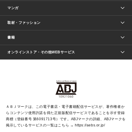
マンガ
取材・ファッション
少年マンガ
週刊少年ジャンプ
書籍
ファッション・美容
青年マンガ
ジャンプSQ.
Seventeen
週刊ヤングジャンプ
オンラインストア・その他WEBサービス
文芸・文庫・総合
芸能・情報・スポーツ
少女マンガ
Vジャンプ
non-no Web
ヤングジャンプ定期購読デジタル
すばる
Myojo
オンラインストア
りぼん
学芸・ノンフィクション・新書
最強ジャンプ
女性マンガ
@BAILA
ヤンジャン＋
小説すばる
週プレNEWS
マーガレット
集英社OTOコンテンツ
集英社 学芸編集部
少年ジャンプ＋
その他WEBサービス
クッキー
ライトノベル・ノベライズ
MAQUIA ONLINE
となりのヤングジャンプ
集英社 文芸ステーション
週プレ グラジャパ！
別冊マーガレット
SHUEISHA MANGA-ART HERITAGE
集英社 ビジネス書
ゼブラック
ココハナ
SHUEISHA ADNAVI
SPUR.JP
集英社Webマガジン Cobalt
グランドジャンプ
web 集英社文庫
キッズ
web Sportiva
マンガMee
ジャンプキャラクターズストア
集英社新書
ジャンプルーキー！
月刊オフィスユー
ＡＢＪマークは、この電子書店・電子書籍配信サービスが、著作権者か
EDITOR'S LAB
LEE
集英社オレンジ文庫
ウルトラジャンプ
青春と読書
パラスポ＋！
らコンテンツ使用許諾を得た正規版配信サービスであることを示す登録
集英社みらい文庫
リマコミ＋
HAPPY PLUS STORE
集英社新書プラス
ジャンプTOON
商標（登録番号 第6091713号）です。ABJマークの詳細、ABJマークを
Marisol
シフォン文庫
アジア人物史
S-KIDS.LAND
マンガMeets
掲示しているサービスの一覧はこちら →
https://aebs.or.jp/
shueisha vox
よみタイ
S-MANGA
Web éclat
ダッシュエックス文庫