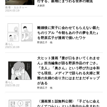
行する、親権にまつわる世界の潮流
犬飼淳
教養・カルチャー
2024.03.19
離婚後に実子に会わせてもらえない親た
ちのリアル『今朝もあの子の夢を見た』
を野原広子が漫画で描いたワケ
野原広子
暮らし
2023.10.08
大ヒット漫画『妻が口をきいてくれませ
ん』担当編集が語る野原作品のすごさ。
「主人」「奥さん」という呼び方は令和
でも現役、メディアで語られる夫婦と実
際の夫婦の在り方にはまだまだギャップ
暮らし
がある
2023.05.22
野原広子
〈漫画第１話無料公開〉「子どもに会え
なくてつらい」という告白から生まれた