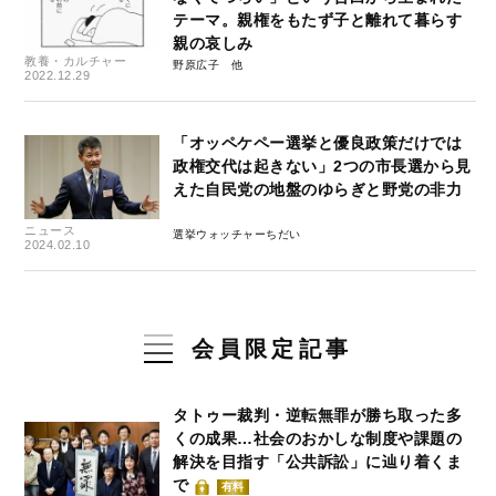
テーマ。親権をもたず子と離れて暮らす
親の哀しみ
教養・カルチャー
野原広子
2022.12.29
「オッペケペー選挙と優良政策だけでは
政権交代は起きない」2つの市長選から見
えた自民党の地盤のゆらぎと野党の非力
ニュース
選挙ウォッチャーちだい
2024.02.10
会員限定記事
タトゥー裁判・逆転無罪が勝ち取った多
くの成果…社会のおかしな制度や課題の
解決を目指す「公共訴訟」に辿り着くま
で
有料