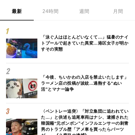
最新
24時間
週間
月間
「泳ぐ人はほとんどいなくて…」猛暑のナイ
トプールで起きていた異変…港区女子が明か
すその実態
「今後、ちいかわの入店を禁止いたします」
ラーメン店の投稿が波紋…過熱する“ぬい
活”とマナー論争
〈ベントレー追突〉「対立集団に追われてい
た…」と供述も追尾車両はナシ、逮捕された
韓国籍“元ボンボン”インフルエンサーの刺青
男のトラブル歴「アメ車を買ったらパーツ