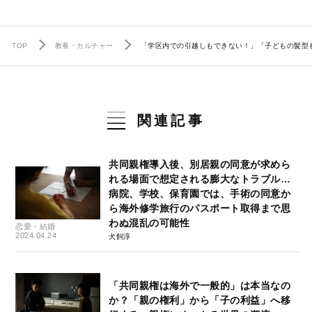
TOP
教養・カルチャー
「学区内での引越しもできない！」「子どもの髪型
関連記事
共同親権導入後、別居親の同意が求めら
れる場面で想定される膨大なトラブル…
病院、学校、保育園では、手術の同意か
ら海外修学旅行のパスポート取得まで思
わぬ混乱の可能性
恋愛・結婚
2024.04.24
犬飼淳
「共同親権は海外で一般的」は本当なの
か？「親の権利」から「子の利益」へ移