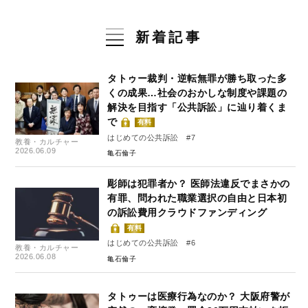
新着記事
タトゥー裁判・逆転無罪が勝ち取った多
くの成果…社会のおかしな制度や課題の
解決を目指す「公共訴訟」に辿り着くま
で
有料
はじめての公共訴訟 #7
教養・カルチャー
2026.06.09
亀石倫子
彫師は犯罪者か？ 医師法違反でまさかの
有罪、問われた職業選択の自由と日本初
の訴訟費用クラウドファンディング
有料
はじめての公共訴訟 #6
教養・カルチャー
2026.06.08
亀石倫子
タトゥーは医療行為なのか？ 大阪府警が