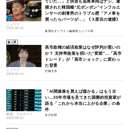
ていた…」と供述も追尾車両はナシ、逮
捕された韓国籍“元ボンボン”インフルエ
ンサーの刺青男のトラブル歴「アメ車を
買ったらパーツが…」《３度目の逮捕》
ニュース
2026.08.10
集英社オンライン編集部ニュース班
急上昇
高市政権の経済政策はなぜ評判が悪いの
か？ 支持率急落を招いた“変節”…「高市
トレード」が「高市ショック」に変わっ
た背景
ニュース
竹橋大吉
2026.08.10
「AI関連株を買えば儲かる」はもう古
い…35年市場を見てきた国際的投資家が
語る「これから本当に上がる企業」の条
件
教養・カルチャー
木戸次郎
2026.08.10