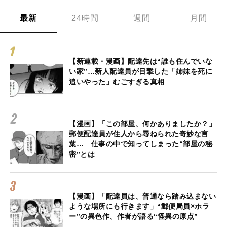
最新
24時間
週間
月間
【新連載・漫画】配達先は“誰も住んでいな
い家”…新人配達員が目撃した「姉妹を死に
追いやった」むごすぎる真相
【漫画】「この部屋、何かありましたか？」
郵便配達員が住人から尋ねられた奇妙な言
葉… 仕事の中で知ってしまった“部屋の秘
密”とは
【漫画】「配達員は、普通なら踏み込まない
ような場所にも行きます」“郵便局員×ホラ
ー”の異色作、作者が語る“怪異の原点”