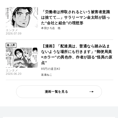
「労働者は搾取されるという被害者意識
は捨てて…」サラリーマン金太郎が語っ
た“会社と組合”の理想形
本宮ひろ志
エンタメ
2026.07.09
急上昇
【漫画】「配達員は、普通なら踏み込ま
ないような場所にも行きます」“郵便局員
×ホラー”の異色作、作者が語る“怪異の原
点”
85円の遺言#2
エンタメ
2026.06.20
送達ねこ
漫画一覧を見る