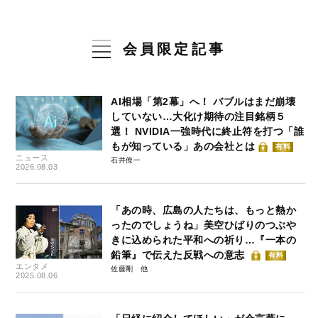
会員限定記事
AI相場「第2幕」へ！ バブルはまだ崩壊
していない…大化け期待の注目銘柄５
選！ NVIDIA一強時代に終止符を打つ「誰
もが知っている」あの会社とは
有料
ニュース
石井僚一
2026.08.03
「あの時、広島の人たちは、もっと熱か
ったのでしょうね」美空ひばりのつぶや
きに込められた平和への祈り…『一本の
鉛筆』で伝えた反戦への意志
有料
エンタメ
佐藤剛
2025.08.06