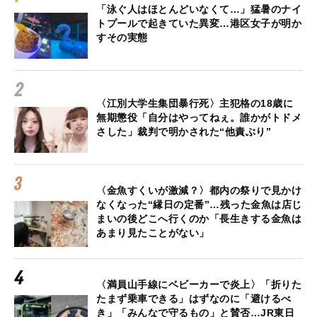
「泳ぐ人はほとんどいなくて…」猛暑のナイ
トプールで起きていた異変…港区女子が明か
すその実態
〈江別大学生集団暴行死〉主犯格の18歳に
無期懲役「自分はやってねぇ。誰かがトドメ
さした」裁判で明かされた“他責ぶり”
〈金魚すくいが激減？〉都内の祭りで見かけ
なくなった“縁日の定番”…残った金魚は店じ
まいの後どこへ行くのか「長生きする金魚は
あまり見たことがない」
〈満員山手線にベビーカーで炎上〉「折りた
たまず乗車できる」はずなのに「避けるべ
き」「みんなで守るもの」と賛否…JR東日