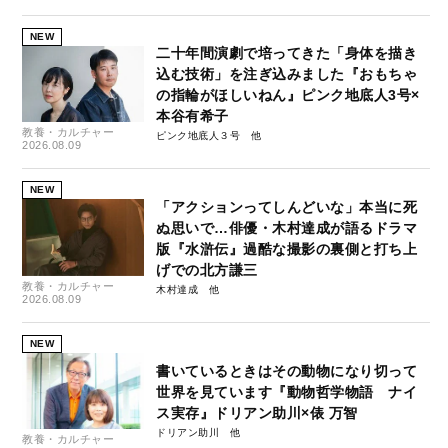
NEW
二十年間演劇で培ってきた「身体を描き
込む技術」を注ぎ込みました『おもちゃ
の指輪がほしいねん』ピンク地底人3号×
本谷有希子
教養・カルチャー
ピンク地底人３号
2026.08.09
NEW
「アクションってしんどいな」本当に死
ぬ思いで…俳優・木村達成が語るドラマ
版『水滸伝』過酷な撮影の裏側と打ち上
げでの北方謙三
教養・カルチャー
木村達成
2026.08.09
NEW
書いているときはその動物になり切って
世界を見ています『動物哲学物語 ナイ
ス実存』ドリアン助川×俵 万智
ドリアン助川
教養・カルチャー