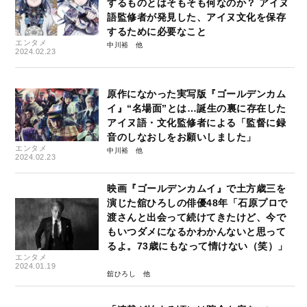
するものとはそもそも何なのか？ アイヌ
語監修者が発見した、アイヌ文化を保存
するために必要なこと
エンタメ
中川裕
2024.02.23
原作になかった実写版『ゴールデンカム
イ』“名場面”とは…誕生の裏に存在した
アイヌ語・文化監修者による「監督に録
音のしなおしをお願いしました」
エンタメ
中川裕
2024.02.23
映画『ゴールデンカムイ』で土方歳三を
演じた舘ひろしの俳優48年「石原プロで
渡さんと出会って続けてきたけど、今で
もいつダメになるかわかんないと思って
るよ。73歳にもなって情けない（笑）」
エンタメ
2024.01.19
舘ひろし