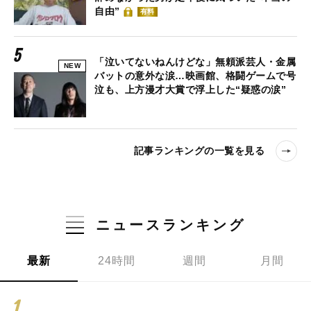
自由”
有料
「泣いてないねんけどな」無頼派芸人・金属
NEW
バットの意外な涙…映画館、格闘ゲームで号
泣も、上方漫才大賞で浮上した“疑惑の涙”
記事ランキングの一覧を見る
ニュースランキング
最新
24時間
週間
月間