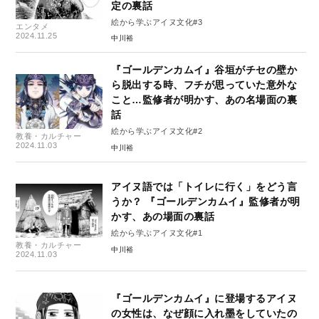
定の裏話
絵から学ぶアイヌ文化#3
エンタメ
2024.11.25
中川裕
『ゴールデンカムイ』谷垣がチセの壁か
ら脱出する時、フチが思っていた意外な
こと…監修者が明かす、あの名場面の裏
話
絵から学ぶアイヌ文化#2
教養・カルチャー
2024.11.03
中川裕
アイヌ語では「トイレに行く」をどう言
うか？ 『ゴールデンカムイ』監修者が明
かす、あの場面の裏話
絵から学ぶアイヌ文化#1
教養・カルチャー
中川裕
2024.11.03
『ゴールデンカムイ』に登場するアイヌ
の女性は、なぜ顔に入れ墨をしていたの