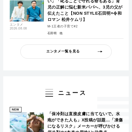
い」「叱ることで守れる命もある」育
児の正解に悩む新米パパへ、3児の父が
伝えたこと【NON STYLE石田明×令和
ロマン 松井ケムリ】
エンタメ
M-1王者の子育て#2
2026.08.08
石田明
エンタメ一覧を見る
ニュース
NEW
「保冷剤は直接皮膚に当てないで。水
疱ができた人も」X投稿が話題…「凍傷
になるリスク」メーカーが呼びかける