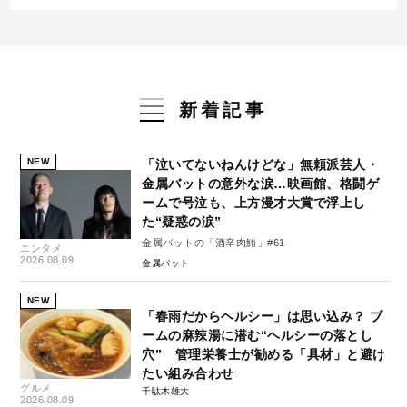
新着記事
NEW
「泣いてないねんけどな」無頼派芸人・
金属バットの意外な涙…映画館、格闘ゲ
ームで号泣も、上方漫才大賞で浮上し
た“疑惑の涙”
金属バットの「酒辛肉鮪」#61
エンタメ
2026.08.09
金属バット
NEW
「春雨だからヘルシー」は思い込み？ ブ
ームの麻辣湯に潜む“ヘルシーの落とし
穴” 管理栄養士が勧める「具材」と避け
たい組み合わせ
グルメ
千駄木雄大
2026.08.09