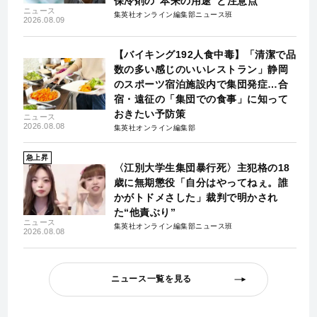
保冷剤の“本来の用途”と注意点
ニュース
集英社オンライン編集部ニュース班
2026.08.09
【バイキング192人食中毒】「清潔で品
数の多い感じのいいレストラン」静岡
のスポーツ宿泊施設内で集団発症…合
宿・遠征の「集団での食事」に知って
おきたい予防策
ニュース
2026.08.08
集英社オンライン編集部
急上昇
〈江別大学生集団暴行死〉主犯格の18
歳に無期懲役「自分はやってねぇ。誰
かがトドメさした」裁判で明かされ
た“他責ぶり”
ニュース
集英社オンライン編集部ニュース班
2026.08.08
ニュース一覧を見る