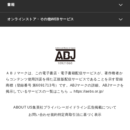
週刊少年ジャンプ
書籍
ファッション・美容
青年マンガ
ジャンプSQ.
Seventeen
週刊ヤングジャンプ
オンラインストア・その他WEBサービス
文芸・文庫・総合
芸能・情報・スポーツ
少女マンガ
Vジャンプ
non-no Web
ヤングジャンプ定期購読デジタル
すばる
Myojo
オンラインストア
りぼん
学芸・ノンフィクション・新書
最強ジャンプ
女性マンガ
@BAILA
ヤンジャン＋
小説すばる
週プレNEWS
マーガレット
集英社OTOコンテンツ
集英社 学芸編集部
少年ジャンプ＋
その他WEBサービス
クッキー
ライトノベル・ノベライズ
MAQUIA ONLINE
となりのヤングジャンプ
集英社 文芸ステーション
週プレ グラジャパ！
別冊マーガレット
SHUEISHA MANGA-ART HERITAGE
集英社 ビジネス書
ゼブラック
ココハナ
SHUEISHA ADNAVI
SPUR.JP
集英社Webマガジン Cobalt
グランドジャンプ
web 集英社文庫
キッズ
web Sportiva
マンガMee
ジャンプキャラクターズストア
集英社新書
ジャンプルーキー！
月刊オフィスユー
ＡＢＪマークは、この電子書店・電子書籍配信サービスが、著作権者か
EDITOR'S LAB
LEE
集英社オレンジ文庫
ウルトラジャンプ
青春と読書
パラスポ＋！
らコンテンツ使用許諾を得た正規版配信サービスであることを示す登録
集英社みらい文庫
リマコミ＋
HAPPY PLUS STORE
集英社新書プラス
ジャンプTOON
商標（登録番号 第6091713号）です。ABJマークの詳細、ABJマークを
Marisol
シフォン文庫
アジア人物史
S-KIDS.LAND
マンガMeets
掲示しているサービスの一覧はこちら →
https://aebs.or.jp/
shueisha vox
よみタイ
S-MANGA
Web éclat
ダッシュエックス文庫
LEEマルシェ
kotoba
集英社ジャンプリミックス
ABOUT US
集英社プライバシーガイドライン
広告掲載について
T JAPAN:The New York Times Style Magazine
JUMP j BOOKS
お問い合わせ
規約
特定商取引法に基づく表示
SHOP Marisol
e!集英社
集英社コミック文庫
集英社女性誌ポータル
éclat premium
imidas