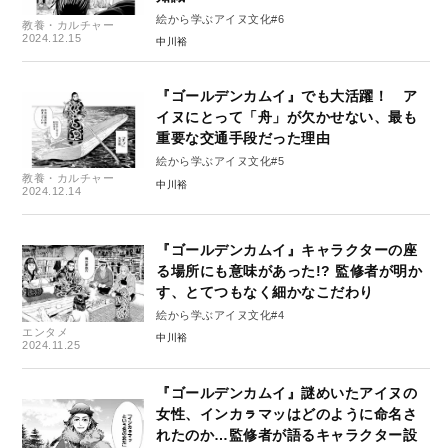
絵から学ぶアイヌ文化#6
教養・カルチャー
2024.12.15
中川裕
『ゴールデンカムイ』でも大活躍！ ア
イヌにとって「舟」が欠かせない、最も
重要な交通手段だった理由
絵から学ぶアイヌ文化#5
教養・カルチャー
中川裕
2024.12.14
『ゴールデンカムイ』キャラクターの座
る場所にも意味があった!? 監修者が明か
す、とてつもなく細かなこだわり
絵から学ぶアイヌ文化#4
エンタメ
中川裕
2024.11.25
『ゴールデンカムイ』謎めいたアイヌの
女性、インカㇻマッはどのように命名さ
れたのか…監修者が語るキャラクター設