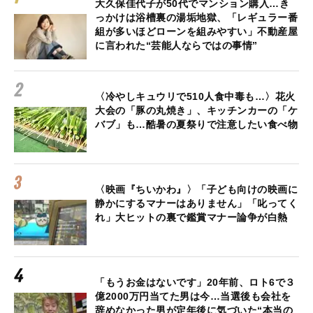
大久保佳代子が50代でマンション購入…き
っかけは浴槽裏の湯垢地獄、「レギュラー番
組が多いほどローンを組みやすい」不動産屋
に言われた“芸能人ならではの事情”
〈冷やしキュウリで510人食中毒も…〉花火
大会の「豚の丸焼き」、キッチンカーの「ケ
バブ」も…酷暑の夏祭りで注意したい食べ物
〈映画『ちいかわ』〉「子ども向けの映画に
静かにするマナーはありません」「叱ってく
れ」大ヒットの裏で鑑賞マナー論争が白熱
「もうお金はないです」20年前、ロト6で３
億2000万円当てた男は今…当選後も会社を
辞めなかった男が定年後に気づいた“本当の