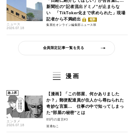
「日経に紹介してほしい」が合言葉に…
新聞社の“記者流出ドミノ”が止まらな
い 「TikToker化まで求められた」現場
記者から不満続出
有料
ニュース
集英社オンライン編集部ニュース班
2026.07.18
会員限定記事一覧を見る
漫画
急上昇
【漫画】「この部屋、何かありました
か？」郵便配達員が住人から尋ねられた
奇妙な言葉… 仕事の中で知ってしまっ
た“部屋の秘密”とは
85円の遺言#3
エンタメ
2026.07.18
送達ねこ