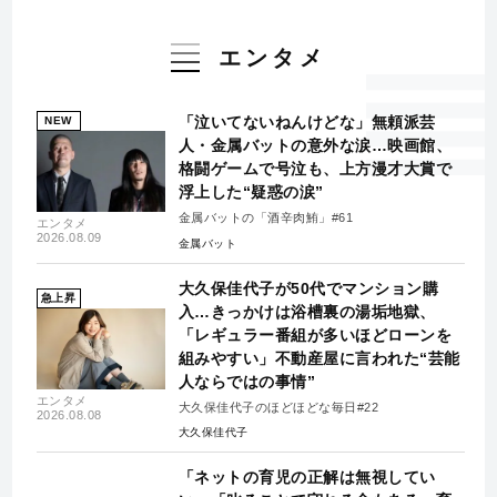
エンタメ
「泣いてないねんけどな」無頼派芸
NEW
人・金属バットの意外な涙…映画館、
格闘ゲームで号泣も、上方漫才大賞で
浮上した“疑惑の涙”
金属バットの「酒辛肉鮪」#61
エンタメ
2026.08.09
金属バット
大久保佳代子が50代でマンション購
急上昇
入…きっかけは浴槽裏の湯垢地獄、
「レギュラー番組が多いほどローンを
組みやすい」不動産屋に言われた“芸能
人ならではの事情”
エンタメ
大久保佳代子のほどほどな毎日#22
2026.08.08
大久保佳代子
「ネットの育児の正解は無視してい