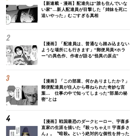
【新連載・漫画】配達先は“誰も住んでいな
い家”…新人配達員が目撃した「姉妹を死に
追いやった」むごすぎる真相
【漫画】「配達員は、普通なら踏み込まない
ような場所にも行きます」“郵便局員×ホラ
ー”の異色作、作者が語る“怪異の原点”
【漫画】「この部屋、何かありましたか？」
郵便配達員が住人から尋ねられた奇妙な言
葉… 仕事の中で知ってしまった“部屋の秘
密”とは
【漫画】戦国最恐のダークヒーロー、宇喜多
直家の生涯を描いた『殺っちゃえ!! 宇喜多さ
ん』。〝暗殺〟という絶対的な個性を持った