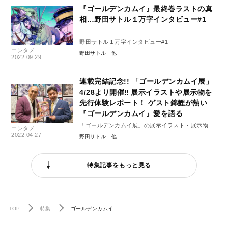
『ゴールデンカムイ』最終巻ラストの真
相…野田サトル１万字インタビュー#1
野田サトル１万字インタビュー#1
エンタメ
野田サトル
2022.09.29
連載完結記念!! 「ゴールデンカムイ展」
4/28より開催‼ 展示イラストや展示物を
先行体験レポート！ ゲスト錦鯉が熱い
『ゴールデンカムイ』愛を語る
「ゴールデンカムイ展」の展示イラスト・展示物を
エンタメ
先行体験！
2022.04.27
野田サトル
錦鯉さんが『ゴールデンカムイ』の好きなシーンや
展覧会への期待も語る――。
特集記事をもっと見る
TOP
特集
ゴールデンカムイ