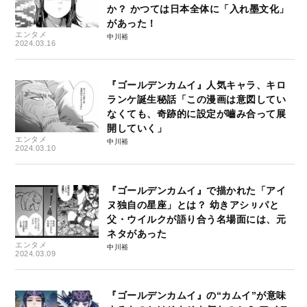
か？ かつては日本全体に「入れ墨文化」
があった！
エンタメ
中川裕
2024.03.16
『ゴールデンカムイ』人気キャラ、キロ
ランケ誕生秘話「この漫画は意図してい
なくても、奇跡的に設定が嚙み合って展
開していく」
エンタメ
中川裕
2024.03.10
『ゴールデンカムイ』で描かれた「アイ
ヌ独自の星座」とは？ 幼きアシㇼパと
父・ウイルクが語り合う名場面には、元
ネタがあった
エンタメ
中川裕
2024.03.09
『ゴールデンカムイ』の“カムイ”が意味