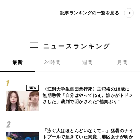
記事ランキングの一覧を見る
ニュースランキング
最新
24時間
週間
月間
NEW
〈江別大学生集団暴行死〉主犯格の18歳に
無期懲役「自分はやってねぇ。誰かがトドメ
さした」裁判で明かされた“他責ぶり”
「泳ぐ人はほとんどいなくて…」猛暑のナイ
トプールで起きていた異変…港区女子が明か