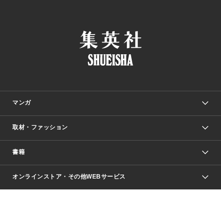
マンガ
取材・ファッション
少年マンガ
週刊少年ジャンプ
書籍
ファッション・美容
青年マンガ
ジャンプSQ.
Seventeen
週刊ヤングジャンプ
オンラインストア・その他WEBサービス
文芸・文庫・総合
芸能・情報・スポーツ
少女マンガ
Vジャンプ
non-no Web
ヤングジャンプ定期購読デジタル
すばる
Myojo
オンラインストア
りぼん
学芸・ノンフィクション・新書
最強ジャンプ
女性マンガ
@BAILA
ヤンジャン＋
小説すばる
週プレNEWS