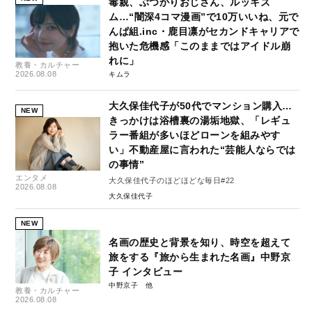
毒親、ぶつかりおじさん、ルッキズ
ム…“闇深4コマ漫画”で10万いいね、元で
んぱ組.inc・鹿目凛がセカンドキャリアで
抱いた危機感「このままではアイドル崩
れに」
教養・カルチャー
2026.08.08
キムラ
大久保佳代子が50代でマンション購入…
NEW
きっかけは浴槽裏の湯垢地獄、「レギュ
ラー番組が多いほどローンを組みやす
い」不動産屋に言われた“芸能人ならでは
の事情”
エンタメ
大久保佳代子のほどほどな毎日#22
2026.08.08
大久保佳代子
NEW
名画の歴史と背景を知り、時空を超えて
旅をする『旅から生まれた名画』中野京
子 インタビュー
中野京子
教養・カルチャー
2026.08.08