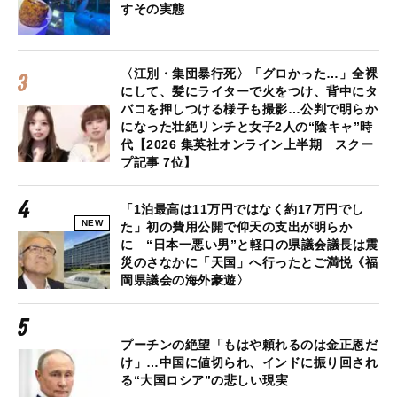
すその実態
〈江別・集団暴行死〉「グロかった…」全裸
にして、髪にライターで火をつけ、背中にタ
バコを押しつける様子も撮影…公判で明らか
になった壮絶リンチと女子2人の“陰キャ”時
代【2026 集英社オンライン上半期 スクー
プ記事 7位】
「1泊最高は11万円ではなく約17万円でし
NEW
た」初の費用公開で仰天の支出が明らか
に “日本一悪い男”と軽口の県議会議長は震
災のさなかに「天国」へ行ったとご満悦《福
岡県議会の海外豪遊〉
プーチンの絶望「もはや頼れるのは金正恩だ
け」…中国に値切られ、インドに振り回され
る“大国ロシア”の悲しい現実