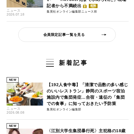
記者から不満続出
有料
ニュース
集英社オンライン編集部ニュース班
2026.07.18
会員限定記事一覧を見る
新着記事
NEW
【192人食中毒】「清潔で品数の多い感じ
のいいレストラン」静岡のスポーツ宿泊
施設内で集団発症…合宿・遠征の「集団
での食事」に知っておきたい予防策
ニュース
集英社オンライン編集部
2026.08.08
NEW
〈江別大学生集団暴行死〉主犯格の18歳