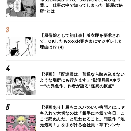
葉… 仕事の中で知ってしまった“部屋の秘
密”とは
【風俗嬢として初仕事】着衣即を要求され
て、OKしたもののお客さまにマジギレした
理由は!? (4)
【漫画】「配達員は、普通なら踏み込まない
ような場所にも行きます」“郵便局員×ホラ
ー”の異色作、作者が語る“怪異の原点”
【漫画あり】最もコスパのいい拷問とは…ヤ
キ入れで大切なのは「相手に本気で今日、こ
こで死ぬんだ」と思わせること。問題作『地
元最高！』を手がける会社員・草下シンヤ