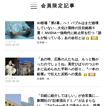
会員限定記事
AI相場「第2幕」へ！ バブルはまだ崩壊
していない…大化け期待の注目銘柄５
選！ NVIDIA一強時代に終止符を打つ「誰
もが知っている」あの会社とは
有料
ニュース
石井僚一
2026.08.03
「あの時、広島の人たちは、もっと熱か
ったのでしょうね」美空ひばりのつぶや
きに込められた平和への祈り…『一本の
鉛筆』で伝えた反戦への意志
有料
エンタメ
佐藤剛
2025.08.06
「日経に紹介してほしい」が合言葉に…
新聞社の“記者流出ドミノ”が止まらな
い 「TikToker化まで求められた」現場