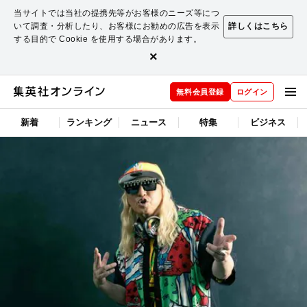
当サイトでは当社の提携先等がお客様のニーズ等につ
いて調査・分析したり、お客様にお勧めの広告を表示
詳しくはこちら
する目的で Cookie を使用する場合があります。
×
無料会員登録
ログイン
新着
ランキング
ニュース
特集
ビジネス