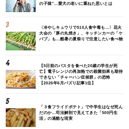
の子猿”…愛犬の老いに重ねた思いとは
〈冷やしキュウリで510人食中毒も…〉花火
大会の「豚の丸焼き」、キッチンカーの「ケ
バブ」も…酷暑の夏祭りで注意したい食べ物
【5日前のパスタを食べた20歳の学生が死
亡】電子レンジの再加熱での殺菌効果も期待
できない「チャーハン症候群」の恐怖
【2026年6月バズり記事1位】
「３食フライドポテト」で中学生はなぜ死ん
だのか…司法解剖で見えてきた「500円生
活」の過酷な現実