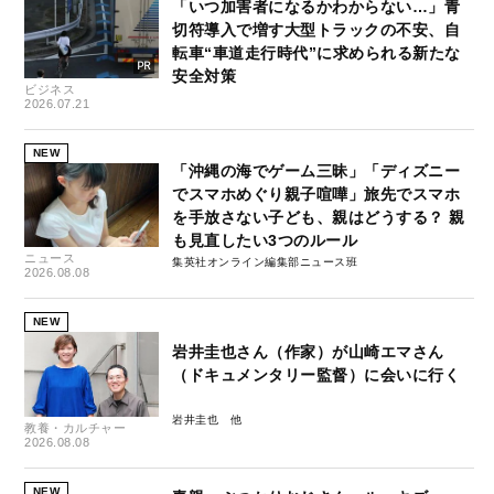
「いつ加害者になるかわからない…」青
切符導入で増す大型トラックの不安、自
転車“車道走行時代”に求められる新たな
安全対策
ビジネス
2026.07.21
NEW
「沖縄の海でゲーム三昧」「ディズニー
でスマホめぐり親子喧嘩」旅先でスマホ
を手放さない子ども、親はどうする？ 親
も見直したい3つのルール
ニュース
集英社オンライン編集部ニュース班
2026.08.08
NEW
岩井圭也さん（作家）が山崎エマさん
（ドキュメンタリー監督）に会いに行く
岩井圭也
教養・カルチャー
2026.08.08
NEW