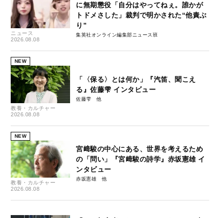
に無期懲役「自分はやってねぇ。誰かが
トドメさした」裁判で明かされた“他責ぶ
り”
ニュース
集英社オンライン編集部ニュース班
2026.08.08
NEW
「〈保る〉とは何か」『汽笛、聞こえ
る』佐藤雫 インタビュー
佐藤雫
教養・カルチャー
2026.08.08
NEW
宮﨑駿の中心にある、世界を考えるため
の「問い」『宮﨑駿の詩学』赤坂憲雄 イ
ンタビュー
赤坂憲雄
教養・カルチャー
2026.08.08