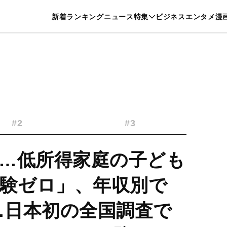
特集一覧を見る
漫画一覧を見る
新着
ランキング
ニュース
特集
ビジネス
エンタメ
漫
養・カルチャー
暮らし
スポーツ
ヘルスケア
美容
グルメ
#2
#3
…低所得家庭の子ども
体験ゼロ」、年収別で
も…日本初の全国調査で