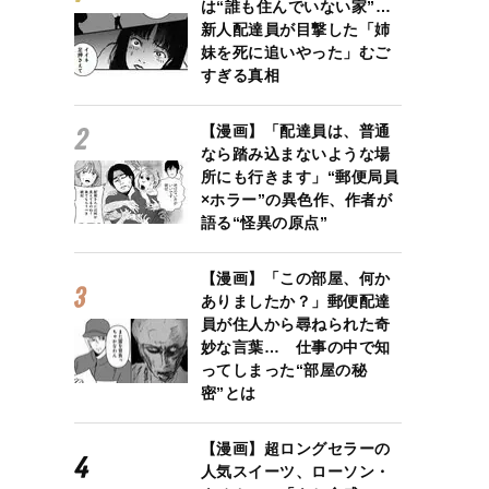
は“誰も住んでいない家”…
新人配達員が目撃した「姉
妹を死に追いやった」むご
すぎる真相
【漫画】「配達員は、普通
なら踏み込まないような場
所にも行きます」“郵便局員
×ホラー”の異色作、作者が
語る“怪異の原点”
【漫画】「この部屋、何か
ありましたか？」郵便配達
員が住人から尋ねられた奇
妙な言葉… 仕事の中で知
ってしまった“部屋の秘
密”とは
【漫画】超ロングセラーの
人気スイーツ、ローソン・