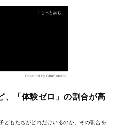
もっと読む
arrow_forward_ios
Powered by 
GliaStudios
M
ど、「体験ゼロ」の割合が高
u
t
e
子どもたちがどれだけいるのか、その割合を