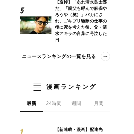
【哀悼】「あれ清水良太郎
だ」「親父も呼んで麻雀や
ろうや（笑）」バカにさ
れ、ゴキブリ駆除の仕事の
後に死を考えた後、父・清
水アキラの言葉に号泣した
日
ニュースランキングの一覧を見る
漫画ランキング
最新
24時間
週間
月間
【新連載・漫画】配達先