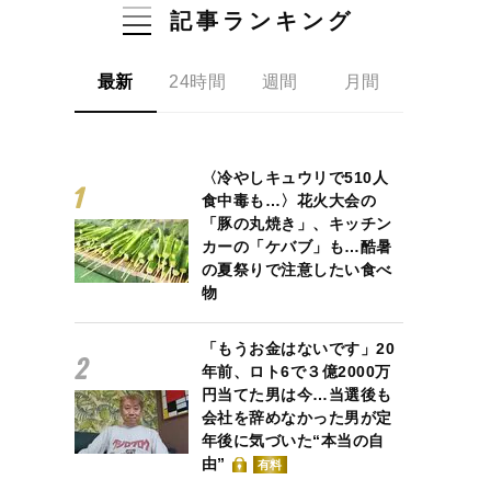
記事ランキング
最新
24時間
週間
月間
〈冷やしキュウリで510人
食中毒も…〉花火大会の
「豚の丸焼き」、キッチン
カーの「ケバブ」も…酷暑
の夏祭りで注意したい食べ
物
「もうお金はないです」20
年前、ロト6で３億2000万
円当てた男は今…当選後も
会社を辞めなかった男が定
年後に気づいた“本当の自
由”
有料