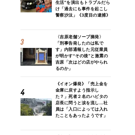
生活”を演出もトラブルだら
け「過去にも事件を起こし
警察沙汰」《3度目の逮捕》
〈吉原老舗ソープ摘発〉
「刑事告発したのは私で
す」内部通報した元従業員
が明かす“その後”と激震の
吉原「次はどの店がやられ
るのか」
《イオン爆発》「売上金を
金庫に戻すよう指示し
た？」死者２名のハビタの
店長に問うと涙を流し…社
員は「入口によっては入れ
たこともあったようです」