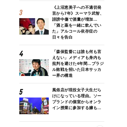
《上沼恵美子への不適切発
言から7年》スーマラ武智、
誹謗中傷で酒量が増加…
「酒と薬を一緒に飲んでい
た」アルコール依存症の
日々を告白
「森保監督には誰も何も言
えない」メディアも身内も
批判を避けた4年間…ブラジ
ル敗戦を招いた日本サッカ
ー界の構造
風俗店が現役女子大生だら
けになっている理由。ソー
プランドの個室からオンラ
イン授業に参加する嬢も…