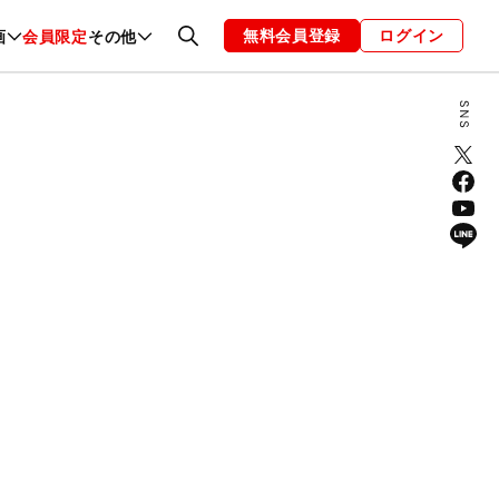
無料会員登録
ログイン
画
会員限定
その他
ファッション
恋愛・結婚
編集部
お知らせ