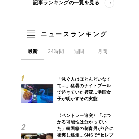
記事ランキングの一覧を見る
ニュースランキング
最新
24時間
週間
月間
「泳ぐ人はほとんどいなく
て…」猛暑のナイトプール
で起きていた異変…港区女
子が明かすその実態
〈ベントレー追突〉「ぶつ
かる可能性は分かってい
た」韓国籍の刺青男が7台に
衝突し逃走…SNSで“セレブ