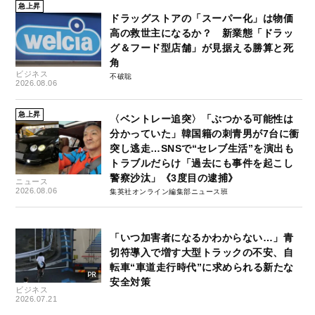
急上昇
ドラッグストアの「スーパー化」は物価
高の救世主になるか？ 新業態「ドラッ
グ＆フード型店舗」が見据える勝算と死
角
ビジネス
不破聡
2026.08.06
急上昇
〈ベントレー追突〉「ぶつかる可能性は
分かっていた」韓国籍の刺青男が7台に衝
突し逃走…SNSで“セレブ生活”を演出も
トラブルだらけ「過去にも事件を起こし
警察沙汰」《3度目の逮捕》
ニュース
2026.08.06
集英社オンライン編集部ニュース班
「いつ加害者になるかわからない…」青
切符導入で増す大型トラックの不安、自
転車“車道走行時代”に求められる新たな
安全対策
ビジネス
2026.07.21