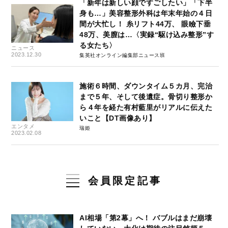
「新年は新しい顔ですごしたい」「下半
身も…」美容整形外科は年末年始の４日
間が大忙し！ 糸リフト44万、 眼瞼下垂
48万、美膣は…〈実録“駆け込み整形”す
る女たち〉
ニュース
2023.12.30
集英社オンライン編集部ニュース班
施術６時間、ダウンタイム５カ月、完治
まで５年、そして後遺症。骨切り整形か
ら４年を経た有村藍里がリアルに伝えた
いこと【DT画像あり】
エンタメ
瑞姫
2023.02.08
会員限定記事
AI相場「第2幕」へ！ バブルはまだ崩壊