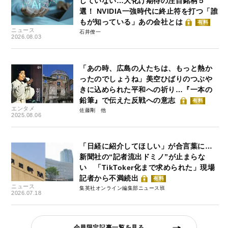
していない…大化け期待の注目銘柄５
選！ NVIDIA一強時代に終止符を打つ「誰
もが知っている」あの会社とは
有料
ニュース
石井僚一
2026.08.03
「あの時、広島の人たちは、もっと熱か
ったのでしょうね」美空ひばりのつぶや
きに込められた平和への祈り…『一本の
鉛筆』で伝えた反戦への意志
有料
エンタメ
佐藤剛
2025.08.06
「日経に紹介してほしい」が合言葉に…
新聞社の“記者流出ドミノ”が止まらな
い 「TikToker化まで求められた」現場
記者から不満続出
有料
ニュース
集英社オンライン編集部ニュース班
2026.07.18
会員限定記事一覧を見る