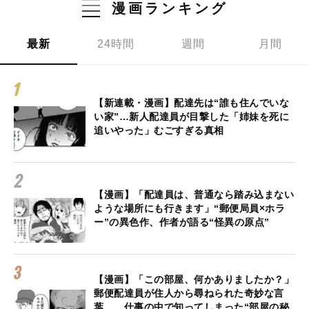
漫画ランキング
最新
24時間
週間
月間
【新連載・漫画】配達先は“誰も住んでいな
い家”…新人配達員が目撃した「姉妹を死に
追いやった」むごすぎる真相
【漫画】「配達員は、普通なら踏み込まない
ような場所にも行きます」“郵便局員×ホラ
ー”の異色作、作者が語る“怪異の原点”
【漫画】「この部屋、何かありましたか？」
郵便配達員が住人から尋ねられた奇妙な言
葉… 仕事の中で知ってしまった“部屋の秘