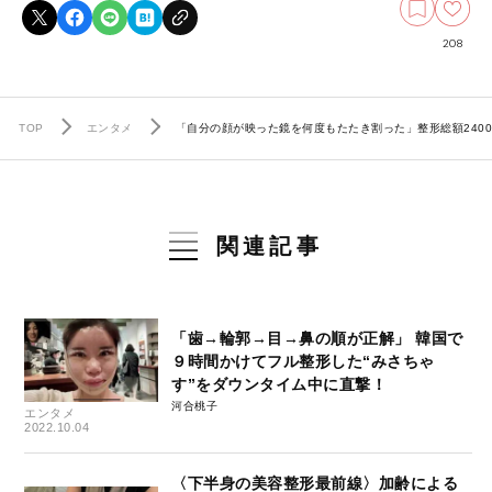
208
TOP
エンタメ
「自分の顔が映った鏡を何度もたたき割った」整形総額240
関連記事
「歯→輪郭→目→鼻の順が正解」 韓国で
９時間かけてフル整形した“みさちゃ
す”をダウンタイム中に直撃！
河合桃子
エンタメ
2022.10.04
〈下半身の美容整形最前線〉加齢による