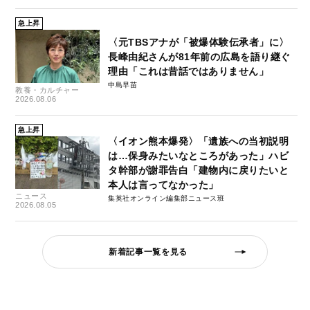
急上昇
〈元TBSアナが「被爆体験伝承者」に〉
長峰由紀さんが81年前の広島を語り継ぐ
理由「これは昔話ではありません」
中島早苗
教養・カルチャー
2026.08.06
急上昇
〈イオン熊本爆発〉「遺族への当初説明
は…保身みたいなところがあった」ハビ
タ幹部が謝罪告白「建物内に戻りたいと
本人は言ってなかった」
ニュース
集英社オンライン編集部ニュース班
2026.08.05
新着記事一覧を見る