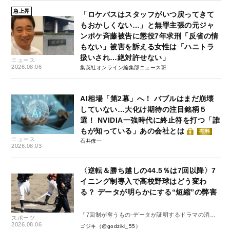
急上昇
「ロケバスはスタッフがいつ戻ってきて
もおかしくない…」と無罪主張の元ジャ
ンポケ斉藤被告に懲役7年求刑「反省の情
もない」被害を訴える女性は「ハニトラ
扱いされ…絶対許せない」
ニュース
2026.08.06
集英社オンライン編集部ニュース班
AI相場「第2幕」へ！ バブルはまだ崩壊
していない…大化け期待の注目銘柄５
選！ NVIDIA一強時代に終止符を打つ「誰
もが知っている」あの会社とは
有料
ニュース
石井僚一
2026.08.03
〈逆転＆勝ち越しの44.5％は7回以降〉7
イニング制導入で高校野球はどう変わ
る？ データが明らかにする“短縮”の弊害
「7回制が奪うもの-データが証明するドラマの消
スポーツ
失-」
2026.08.06
ゴジキ（@godziki_55）