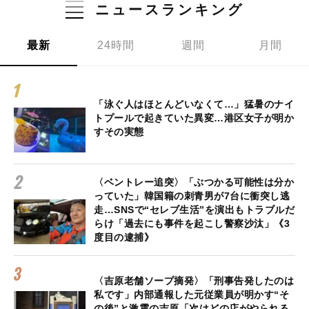
ニュースランキング
最新
24時間
週間
月間
「泳ぐ人はほとんどいなくて…」猛暑のナイ
トプールで起きていた異変…港区女子が明か
すその実態
〈ベントレー追突〉「ぶつかる可能性は分か
っていた」韓国籍の刺青男が7台に衝突し逃
走…SNSで“セレブ生活”を演出もトラブルだ
らけ「過去にも事件を起こし警察沙汰」《3
度目の逮捕》
〈吉原老舗ソープ摘発〉「刑事告発したのは
私です」内部通報した元従業員が明かす“そ
の後”と激震の吉原「次はどの店がやられる