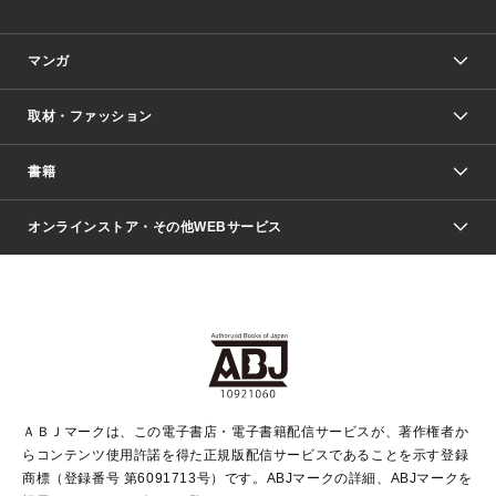
マンガ
取材・ファッション
少年マンガ
週刊少年ジャンプ
書籍
ファッション・美容
青年マンガ
ジャンプSQ.
Seventeen
週刊ヤングジャンプ
オンラインストア・その他WEBサービス
文芸・文庫・総合
芸能・情報・スポーツ
少女マンガ
Vジャンプ
non-no Web
ヤングジャンプ定期購読デジタル
すばる
Myojo
オンラインストア
りぼん
学芸・ノンフィクション・新書
最強ジャンプ
女性マンガ
@BAILA
ヤンジャン＋
小説すばる
週プレNEWS
マーガレット
集英社OTOコンテンツ
集英社 学芸編集部
少年ジャンプ＋
その他WEBサービス
クッキー
ライトノベル・ノベライズ
MAQUIA ONLINE
となりのヤングジャンプ
集英社 文芸ステーション
週プレ グラジャパ！
別冊マーガレット
SHUEISHA MANGA-ART HERITAGE
集英社 ビジネス書
ゼブラック
ココハナ
SHUEISHA ADNAVI
SPUR.JP
集英社Webマガジン Cobalt
グランドジャンプ
web 集英社文庫
キッズ
web Sportiva
マンガMee
ジャンプキャラクターズストア
集英社新書
ジャンプルーキー！
月刊オフィスユー
ＡＢＪマークは、この電子書店・電子書籍配信サービスが、著作権者か
EDITOR'S LAB
LEE
集英社オレンジ文庫
ウルトラジャンプ
青春と読書
パラスポ＋！
らコンテンツ使用許諾を得た正規版配信サービスであることを示す登録
集英社みらい文庫
リマコミ＋
HAPPY PLUS STORE
集英社新書プラス
ジャンプTOON
商標（登録番号 第6091713号）です。ABJマークの詳細、ABJマークを
Marisol
シフォン文庫
アジア人物史