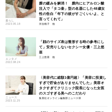
膣の緩みを解消！ 膣内にヒアルロン酸
注入で「タコ壷」型の名器にした48歳女
性の告白「年下の彼がすごくいいよ、と
言ってくれて」
暮らし
2023.05.18
河合桃子
「顔のサイズ表は整形する時の参考にし
て」安売りしないセクシー女優・三上悠
亜
三上悠亜
エンタメ
2022.08.24
〈美容代に総額1億円超〉「美容に投資し
すぎで貯金がありませんでした」美容オ
タクすぎてクリニック院長になった女医
のスゴすぎる美へのこだわり
ニュース
集英社オンライン編集部ニュース班
2023.11.25