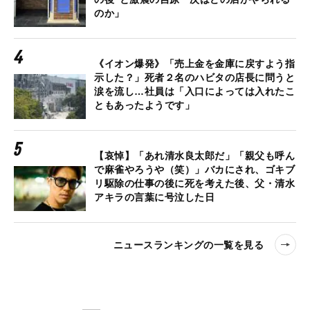
のか」
《イオン爆発》「売上金を金庫に戻すよう指
示した？」死者２名のハビタの店長に問うと
涙を流し…社員は「入口によっては入れたこ
ともあったようです」
【哀悼】「あれ清水良太郎だ」「親父も呼ん
で麻雀やろうや（笑）」バカにされ、ゴキブ
リ駆除の仕事の後に死を考えた後、父・清水
アキラの言葉に号泣した日
ニュースランキングの一覧を見る