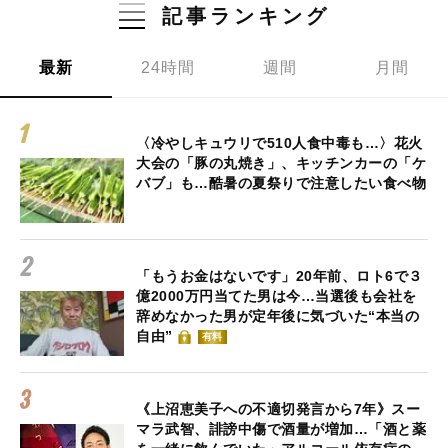
記事ランキング
最新
24時間
週間
月間
〈冷やしキュウリで510人食中毒も…〉花火
大会の「豚の丸焼き」、キッチンカーの「ケ
バブ」も…酷暑の夏祭りで注意したい食べ物
「もうお金はないです」20年前、ロト6で３
億2000万円当てた男は今…当選後も会社を
辞めなかった男が定年後に気づいた“本当の
自由”
有料
《上沼恵美子への不適切発言から7年》スー
マラ武智、誹謗中傷で酒量が増加…「酒と薬