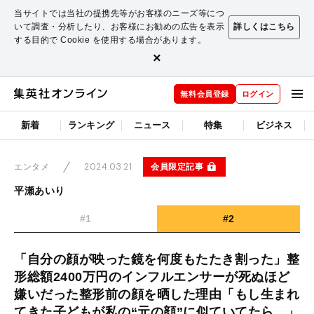
当サイトでは当社の提携先等がお客様のニーズ等につ
いて調査・分析したり、お客様にお勧めの広告を表示
詳しくはこちら
する目的で Cookie を使用する場合があります。
×
無料会員登録
ログイン
新着
ランキング
ニュース
特集
ビジネス
2024.03.21
会員限定記事
エンタメ
平瀬あいり
#1
#2
「自分の顔が映った鏡を何度もたたき割った」整
形総額2400万円のインフルエンサーが死ぬほど
嫌いだった整形前の顔を晒した理由「もし生まれ
てきた子どもが私の“元の顔”に似ていてたら…」