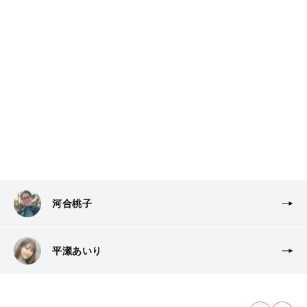
河合桃子
平瀬あいり