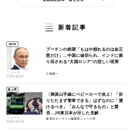
新着記事
NEW
プーチンの絶望「もはや頼れるのは金正
恩だけ」…中国に値切られ、インドに振
り回される“大国ロシア”の悲しい現実
ニュース
小倉健一
2026.08.07
急上昇
〈満員山手線にベビーカーで炎上〉「折
りたたまず乗車できる」はずなのに「避
けるべき」「みんなで守るもの」と賛
否…JR東日本が示した見解
ニュース
集英社オンライン編集部ニュース班
2026.08.06