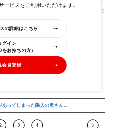
年ほど住んだ後、リフォームされた寮。リフ
定サービスをご利用いただけます。
りの惨状にビックリして、業者を入れて害虫
くれたという。
スの詳細はこちら
ログイン
IDをお持ちの方）
規会員登録
があってしまった隣人の奥さん…
2
3
4