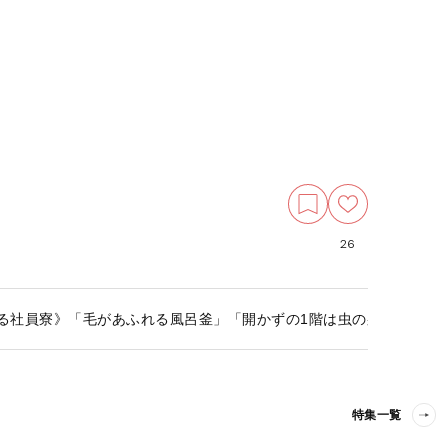
26
る社員寮》「毛があふれる風呂釜」「開かずの1階は虫の巣」「8年
特集一覧