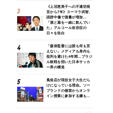
《上沼恵美子への不適切発
言から7年》スーマラ武智、
誹謗中傷で酒量が増加…
「酒と薬を一緒に飲んでい
た」アルコール依存症の
日々を告白
「森保監督には誰も何も言
えない」メディアも身内も
批判を避けた4年間…ブラジ
ル敗戦を招いた日本サッカ
ー界の構造
風俗店が現役女子大生だら
けになっている理由。ソー
プランドの個室からオンラ
イン授業に参加する嬢も…