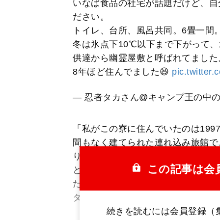
いなば食品の社宅が話題だけど、自
ださい。
トイレ、台所、風呂共同。6畳一間
冬は氷点下10℃以下まで下がって
供達から幽霊屋敷と呼ばれてました
8年ほど住んでました😆
pic.twitte
— 忍者タカさん@キャンプ王の中の人 (@
「私がこの寮に住んでいたのは199
間もなく建てられた連れ込み旅館で
り。当時ですでに築50年が経過し
この記事は会
という情報を仕入れた社長が立ち退
ためには誰かが住んでいる必要があ
タカさん、以下同）
続きを読むには会員登録（