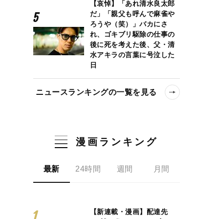
【哀悼】「あれ清水良太郎
だ」「親父も呼んで麻雀や
ろうや（笑）」バカにさ
れ、ゴキブリ駆除の仕事の
後に死を考えた後、父・清
水アキラの言葉に号泣した
日
ニュースランキングの一覧を見る
漫画ランキング
最新
24時間
週間
月間
【新連載・漫画】配達先