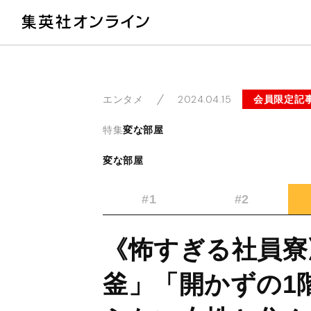
教
2024.04.15
会員限定記
エンタメ
特集
変な部屋
変な部屋
#1
#2
《怖すぎる社員寮
釜」「開かずの1