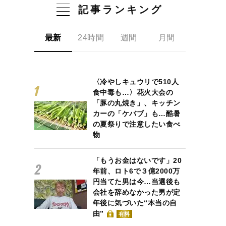
記事ランキング
最新
24時間
週間
月間
〈冷やしキュウリで510人
食中毒も…〉花火大会の
「豚の丸焼き」、キッチン
カーの「ケバブ」も…酷暑
の夏祭りで注意したい食べ
物
「もうお金はないです」20
年前、ロト6で３億2000万
円当てた男は今…当選後も
会社を辞めなかった男が定
年後に気づいた“本当の自
由”
有料