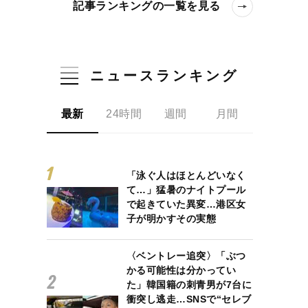
記事ランキングの一覧を見る
ニュースランキング
最新
24時間
週間
月間
「泳ぐ人はほとんどいなく
て…」猛暑のナイトプール
で起きていた異変…港区女
子が明かすその実態
〈ベントレー追突〉「ぶつ
かる可能性は分かってい
た」韓国籍の刺青男が7台に
衝突し逃走…SNSで“セレブ