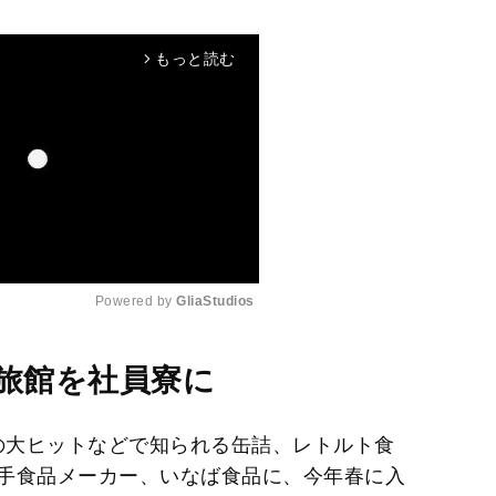
もっと読む
arrow_forward_ios
Powered by 
GliaStudios
M
み旅館を社員寮に
u
t
」の大ヒットなどで知られる缶詰、レトルト食
e
手食品メーカー、いなば食品に、今年春に入