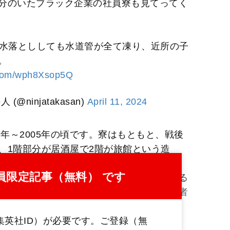
分のいたブラック企業の社員寮も見てってく
。
、水落とししても水道管が全て凍り、近所の子
。
r.com/wph8Xsop5Q
ninjatakasan)
April 11, 2024
7年～2005年の頃です。寮はもともと、戦後
、1階部分が居酒屋で2階が旅館という造
ていました。家の前の道路が先々拡張になる
員限定記事（無料） です
き料を目当てに購入し、立ち退き料を上げる
ったため、社員寮にしたらしいです」（忍者
集英社ID）が必要です。ご登録（無