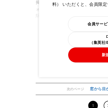
掲載している写真は、タカさんが5
料） いただくと、会員限
ォーム前、寮を訪れた取締務があま
駆除・リフォーム・片付けをやって
会員サービ
（集英社
新
窓から目
次のページ
1