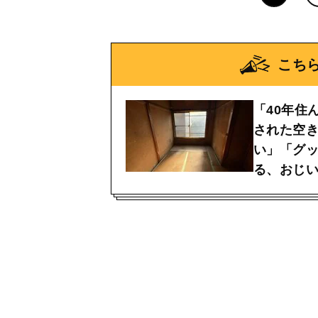
こち
「40年住
された空
い」「グ
る、おじ