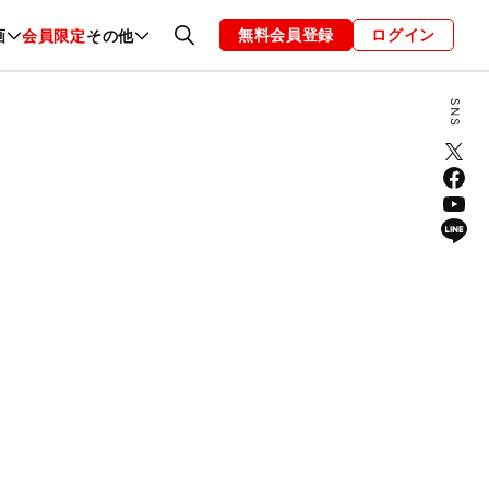
無料会員登録
ログイン
画
会員限定
その他
ファッション
恋愛・結婚
編集部
お知らせ