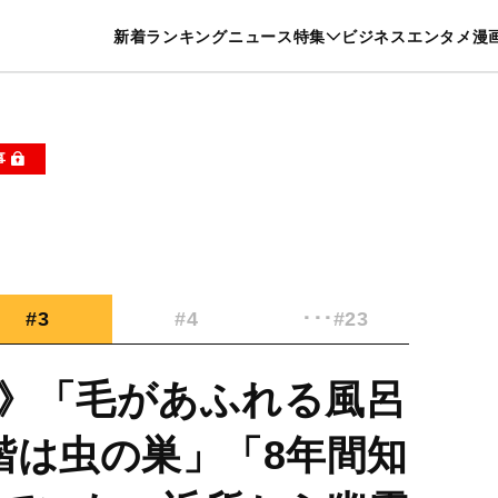
特集一覧を見る
漫画一覧を見る
新着
ランキング
ニュース
特集
ビジネス
エンタメ
漫
養・カルチャー
暮らし
スポーツ
ヘルスケア
美容
グルメ
事
#3
#4
･･･#23
》「毛があふれる風呂
階は虫の巣」「8年間知