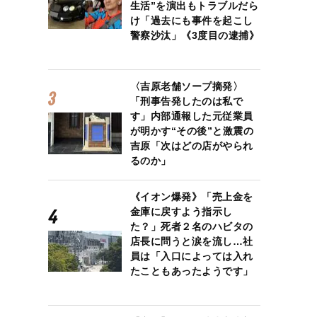
生活”を演出もトラブルだら
け「過去にも事件を起こし
警察沙汰」《3度目の逮捕》
〈吉原老舗ソープ摘発〉
「刑事告発したのは私で
す」内部通報した元従業員
が明かす“その後”と激震の
吉原「次はどの店がやられ
るのか」
《イオン爆発》「売上金を
金庫に戻すよう指示し
た？」死者２名のハビタの
店長に問うと涙を流し…社
員は「入口によっては入れ
たこともあったようです」