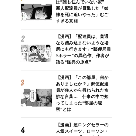
は“誰も住んでいない家”…
新人配達員が目撃した「姉
妹を死に追いやった」むご
すぎる真相
【漫画】「配達員は、普通
なら踏み込まないような場
所にも行きます」“郵便局員
×ホラー”の異色作、作者が
語る“怪異の原点”
【漫画】「この部屋、何か
ありましたか？」郵便配達
員が住人から尋ねられた奇
妙な言葉… 仕事の中で知
ってしまった“部屋の秘
密”とは
【漫画】超ロングセラーの
人気スイーツ、ローソン・