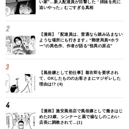
い家”…新人配達員が目撃した「姉妹を死に
追いやった」むごすぎる真相
【漫画】「配達員は、普通なら踏み込まない
ような場所にも行きます」“郵便局員×ホラ
ー”の異色作、作者が語る“怪異の原点”
【風俗嬢として初仕事】着衣即を要求され
て、OKしたもののお客さまにマジギレした
理由は!? (4)
【漫画】激安風俗店で風俗嬢として働きはじ
めた22歳、シンナーと薬で歯なしのこわい
店長に調教されて…(1)