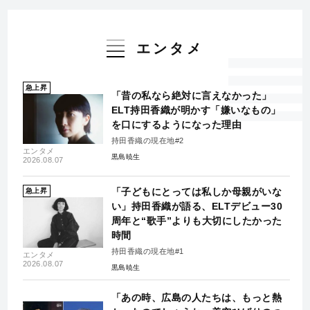
エンタメ
急上昇
「昔の私なら絶対に言えなかった」
ELT持田香織が明かす「嫌いなもの」
を口にするようになった理由
持田香織の現在地#2
エンタメ
黒島暁生
2026.08.07
「子どもにとっては私しか母親がいな
急上昇
い」持田香織が語る、ELTデビュー30
周年と“歌手”よりも大切にしたかった
時間
持田香織の現在地#1
エンタメ
2026.08.07
黒島暁生
「あの時、広島の人たちは、もっと熱