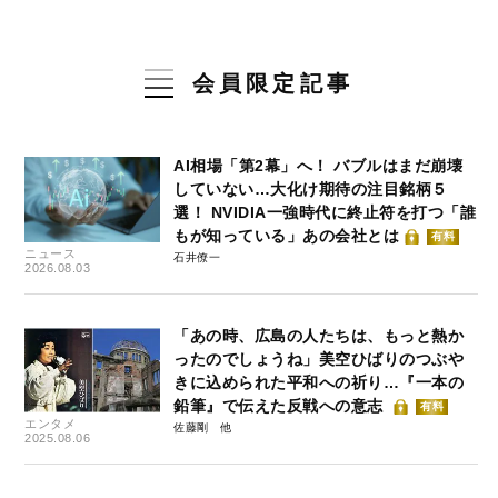
会員限定記事
AI相場「第2幕」へ！ バブルはまだ崩壊
していない…大化け期待の注目銘柄５
選！ NVIDIA一強時代に終止符を打つ「誰
もが知っている」あの会社とは
有料
ニュース
石井僚一
2026.08.03
「あの時、広島の人たちは、もっと熱か
ったのでしょうね」美空ひばりのつぶや
きに込められた平和への祈り…『一本の
鉛筆』で伝えた反戦への意志
有料
エンタメ
佐藤剛
2025.08.06