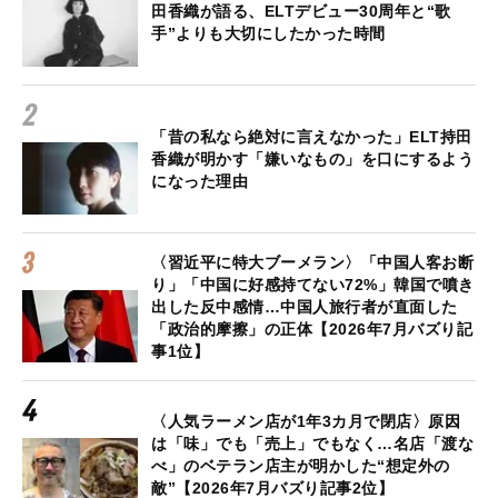
田香織が語る、ELTデビュー30周年と“歌
手”よりも大切にしたかった時間
「昔の私なら絶対に言えなかった」ELT持田
香織が明かす「嫌いなもの」を口にするよう
になった理由
〈習近平に特大ブーメラン〉「中国人客お断
り」「中国に好感持てない72%」韓国で噴き
出した反中感情…中国人旅行者が直面した
「政治的摩擦」の正体【2026年7月バズり記
事1位】
〈人気ラーメン店が1年3カ月で閉店〉原因
は「味」でも「売上」でもなく…名店「渡な
べ」のベテラン店主が明かした“想定外の
敵”【2026年7月バズり記事2位】