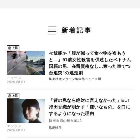
新着記事
急上昇
≪飯能≫「腹が減って食べ物を盗もう
と…」91歳女性殺害を供述したベトナム
国籍の男、在留資格なし…奪った車で“3
台追突”の逃走劇
ニュース
集英社オンライン編集部ニュース班
2026.08.07
急上昇
「昔の私なら絶対に言えなかった」ELT
持田香織が明かす「嫌いなもの」を口に
するようになった理由
持田香織の現在地#2
エンタメ
黒島暁生
2026.08.07