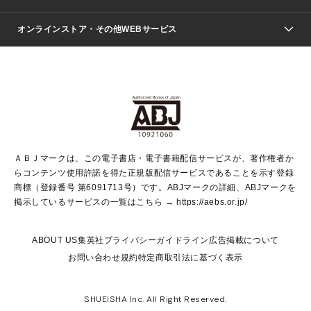
ジャンプSQ.
Seventeen
週刊ヤングジャンプ
オンラインストア・その他WEBサービス
文芸・文庫・総合
芸能・情報・スポーツ
少女マンガ
Vジャンプ
non-no Web
ヤングジャンプ定期購読デジタル
すばる
Myojo
オンラインストア
りぼん
学芸・ノンフィクション・新書
最強ジャンプ
女性マンガ
@BAILA
ヤンジャン＋
小説すばる
週プレNEWS
マーガレット
集英社OTOコンテンツ
集英社 学芸編集部
少年ジャンプ＋
その他WEBサービス
クッキー
ライトノベル・ノベライズ
MAQUIA ONLINE
となりのヤングジャンプ
集英社 文芸ステーション
週プレ グラジャパ！
別冊マーガレット
SHUEISHA MANGA-ART HERITAGE
集英社 ビジネス書
ゼブラック
ココハナ
SHUEISHA ADNAVI
SPUR.JP
集英社Webマガジン Cobalt
グランドジャンプ
web 集英社文庫
キッズ
web Sportiva
マンガMee
ジャンプキャラクターズストア
集英社新書
ジャンプルーキー！
月刊オフィスユー
ＡＢＪマークは、この電子書店・電子書籍配信サービスが、著作権者か
EDITOR'S LAB
LEE
集英社オレンジ文庫
ウルトラジャンプ
青春と読書
パラスポ＋！
らコンテンツ使用許諾を得た正規版配信サービスであることを示す登録
集英社みらい文庫
リマコミ＋
HAPPY PLUS STORE
集英社新書プラス
ジャンプTOON
商標（登録番号 第6091713号）です。ABJマークの詳細、ABJマークを
Marisol
シフォン文庫
アジア人物史
S-KIDS.LAND
マンガMeets
掲示しているサービスの一覧はこちら →
https://aebs.or.jp/
shueisha vox
よみタイ
S-MANGA
Web éclat
ダッシュエックス文庫
LEEマルシェ
kotoba
集英社ジャンプリミックス
ABOUT US
集英社プライバシーガイドライン
広告掲載について
T JAPAN:The New York Times Style Magazine
JUMP j BOOKS
お問い合わせ
規約
特定商取引法に基づく表示
SHOP Marisol
e!集英社
集英社コミック文庫
集英社女性誌ポータル
éclat premium
imidas
MEN'S NON-NO WEB
SHUEISHA Inc. All Right Reserved.