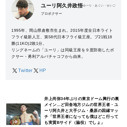
ユーリ阿久井政悟
ゆーり・あくい・せいご
プロボクサー
1995年、岡山県倉敷市生まれ。2015年度全日本ライト
フライ級新人王、第58代日本フライ級王座。プ21戦18
勝(11KO)2敗1分。
リングネームの「ユーリ」は同級王座を９度防衛したボ
クサー・勇利アルバチャコフから由来。
Twitter
HP
井上尚弥34年ぶりの東京ドーム興行の裏
メイン…ど田舎地方ジムの世界王者・ユ
ーリ阿久井と大手ジム・桑原の因縁マッ
チ「世界王者になっても僕はどこ行って
も実質Bサイド（脇役）でしょ」