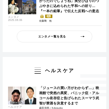
かったのでしょうね」美空ひばりのつ
ぶやきに込められた平和への祈り…
『一本の鉛筆』で伝えた反戦への意志
有料
エンタメ
2025.08.06
佐藤剛
エンタメ一覧を見る
ヘルスケア
「ジュースの買い方がわからず…」映
画館で突然の異変、パニック症・アル
コール依存症と告げられたスーマラ武
智が禁酒を決意するまで
ヘルスケア
森田浩明／A4studio