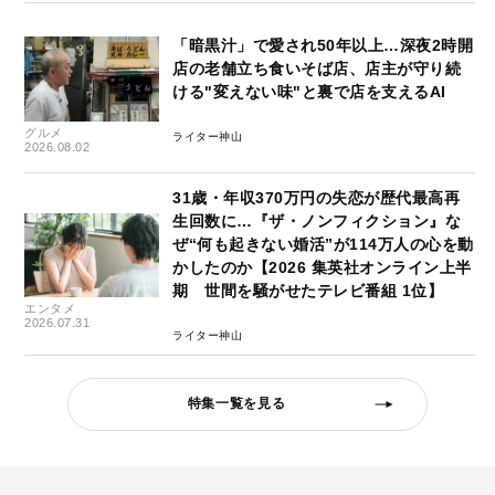
「暗黒汁」で愛され50年以上…深夜2時開
店の老舗立ち食いそば店、店主が守り続
ける"変えない味"と裏で店を支えるAI
グルメ
ライター神山
2026.08.02
31歳・年収370万円の失恋が歴代最高再
生回数に…『ザ・ノンフィクション』な
ぜ“何も起きない婚活”が114万人の心を動
かしたのか【2026 集英社オンライン上半
期 世間を騒がせたテレビ番組 1位】
エンタメ
2026.07.31
ライター神山
特集一覧を見る