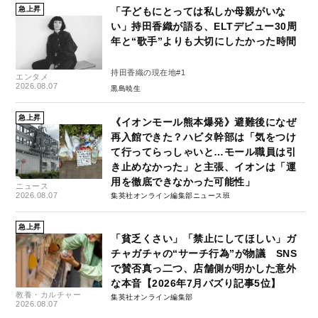
急上昇
「子どもにとっては私しか母親がいな
い」持田香織が語る、ELTデビュー30周
年と“歌手”よりも大切にしたかった時間
持田香織の現在地#1
エンタメ
2026.08.07
黒島暁生
急上昇
《イオンモール熊本爆発》避難後になぜ
再入館できた？ハビタ幹部は「気をつけ
て行ってらっしゃいと…モール職員は引
き止めなかった」と主張、イオンは「運
用を徹底できなかった可能性」
ニュース
2026.08.07
集英社オンライン編集部ニュース班
急上昇
「貧乏くさい」「禁止にしてほしい」ガ
チャガチャの“サーチ行為”が物議 SNS
で賛否真っ二つ、店舗側が明かした意外
な本音【2026年7月バズり記事5位】
教養・カルチャー
集英社オンライン編集部
2026.08.07