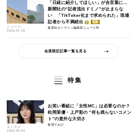
「日経に紹介してほしい」が合言葉に…
新聞社の“記者流出ドミノ”が止まらな
い 「TikToker化まで求められた」現場
記者から不満続出
有料
ニュース
集英社オンライン編集部ニュース班
2026.07.18
会員限定記事一覧を見る
特集
お笑い番組に「女性MC」は必要なのか？
松岡茉優・上戸彩の “何も残らないコメン
ト”の意外な大切さ
飲用てれび
エンタメ
2026.08.04