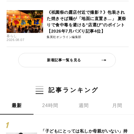
《祇園祭の露店付近で撮影？》包装され
た焼きそば麺が「地面に直置き…」 夏祭
りで食中毒を避ける“店選び”のポイント
【2026年7月バズり記事4位】
暮らし
集英社オンライン編集部
2026.08.07
新着記事一覧を見る
記事ランキング
最新
24時間
週間
月間
「子どもにとっては私しか母親がいない」持