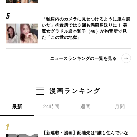
「独房内のカメラに見せつけるように服を脱
いだ」拘置所では３回も懲罰房送りに！ 美
魔女グラドル岩本和子（48）が拘置所で見
た「この世の地獄」
ニュースランキングの一覧を見る
漫画ランキング
最新
24時間
週間
月間
【新連載・漫画】配達先は“誰も住んでいな