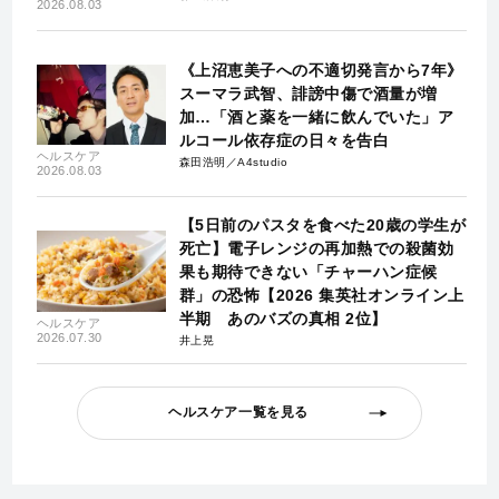
2026.08.03
《上沼恵美子への不適切発言から7年》
スーマラ武智、誹謗中傷で酒量が増
加…「酒と薬を一緒に飲んでいた」ア
ルコール依存症の日々を告白
ヘルスケア
森田浩明／A4studio
2026.08.03
【5日前のパスタを食べた20歳の学生が
死亡】電子レンジの再加熱での殺菌効
果も期待できない「チャーハン症候
群」の恐怖【2026 集英社オンライン上
半期 あのバズの真相 2位】
ヘルスケア
2026.07.30
井上晃
ヘルスケア一覧を見る