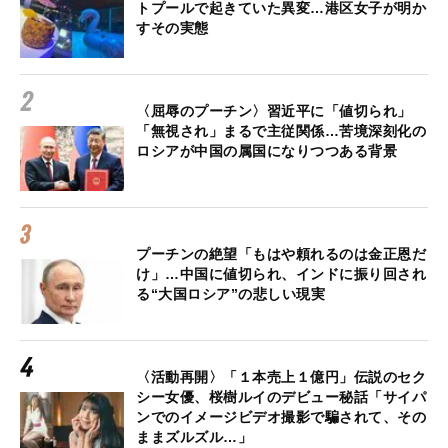
トプールで起きていた異変…港区女子が明か
すその実態
〈屈辱のプーチン〉習近平に「値切られ」
「無視され」まるで主従関係…苦境深刻化の
ロシアが中国の属国になりつつある背景
プーチンの絶望「もはや頼れるのは金正恩だ
け」…中国に値切られ、インドに振り回され
る“大国ロシア”の悲しい現実
〈活動再開〉「１本売上１億円」伝説のセク
シー女優、桜樹ルイのデビュー秘話「サイパ
ンでのイメージビデオ撮影で騙されて、その
ままズルズル…」