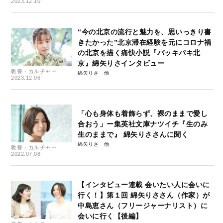
2023.12.10
“今の北京の流行と魅力を、思いっきり書
きたかった”北京滞在経験を元にコロナ禍
の北京を描く痛快小説『パッキパキ北
京』綿矢りさインタビュー
教養・カルチャー
綿矢りさ
2023.12.06
「心も身体も着飾らず、裸のままで愛し
合おう」ー集英社文庫ナツイチ『生のみ
生のままで』 綿矢りささんに聞く
綿矢りさ
教養・カルチャー
2022.07.08
【インタビュー連載 会いたい人に会いに
行く！】第１回 綿矢りささん（作家）が
中島恵さん（フリージャーナリスト）に
会いに行く【後編】