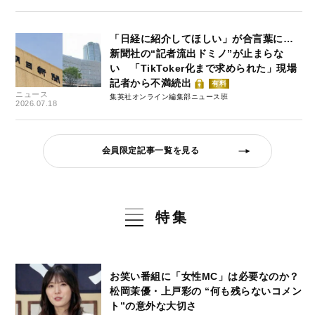
「日経に紹介してほしい」が合言葉に…
新聞社の“記者流出ドミノ”が止まらな
い 「TikToker化まで求められた」現場
記者から不満続出
有料
ニュース
集英社オンライン編集部ニュース班
2026.07.18
会員限定記事一覧を見る
特集
お笑い番組に「女性MC」は必要なのか？
松岡茉優・上戸彩の “何も残らないコメン
ト”の意外な大切さ