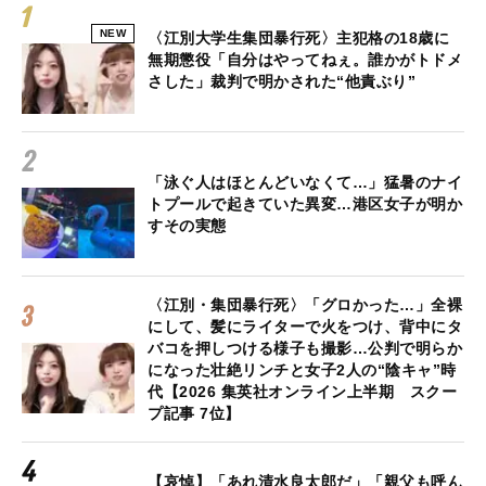
NEW
〈江別大学生集団暴行死〉主犯格の18歳に
無期懲役「自分はやってねぇ。誰かがトドメ
さした」裁判で明かされた“他責ぶり”
「泳ぐ人はほとんどいなくて…」猛暑のナイ
トプールで起きていた異変…港区女子が明か
すその実態
〈江別・集団暴行死〉「グロかった…」全裸
にして、髪にライターで火をつけ、背中にタ
バコを押しつける様子も撮影…公判で明らか
になった壮絶リンチと女子2人の“陰キャ”時
代【2026 集英社オンライン上半期 スクー
プ記事 7位】
【哀悼】「あれ清水良太郎だ」「親父も呼ん