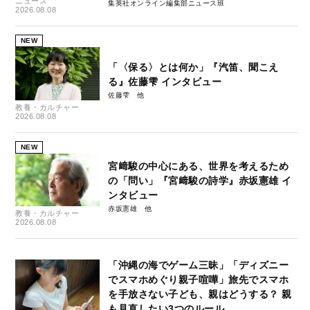
ニュース
集英社オンライン編集部ニュース班
2026.08.08
NEW
「〈保る〉とは何か」『汽笛、聞こえ
る』佐藤雫 インタビュー
佐藤雫
教養・カルチャー
2026.08.08
NEW
宮﨑駿の中心にある、世界を考えるため
の「問い」『宮﨑駿の詩学』赤坂憲雄 イ
ンタビュー
赤坂憲雄
教養・カルチャー
2026.08.08
「沖縄の海でゲーム三昧」「ディズニー
でスマホめぐり親子喧嘩」旅先でスマホ
を手放さない子ども、親はどうする？ 親
も見直したい3つのルール