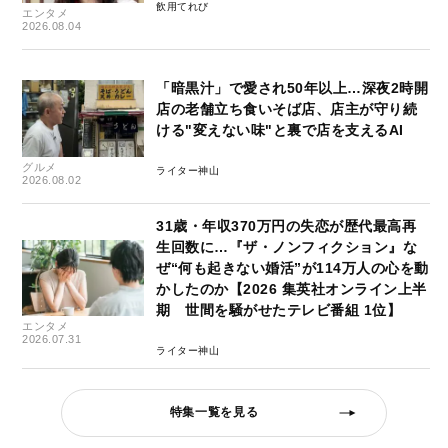
飲用てれび
エンタメ
2026.08.04
「暗黒汁」で愛され50年以上…深夜2時開
店の老舗立ち食いそば店、店主が守り続
ける"変えない味"と裏で店を支えるAI
グルメ
ライター神山
2026.08.02
31歳・年収370万円の失恋が歴代最高再
生回数に…『ザ・ノンフィクション』な
ぜ“何も起きない婚活”が114万人の心を動
かしたのか【2026 集英社オンライン上半
期 世間を騒がせたテレビ番組 1位】
エンタメ
2026.07.31
ライター神山
特集一覧を見る