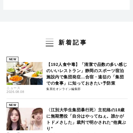
新着記事
NEW
【192人食中毒】「清潔で品数の多い感じ
のいいレストラン」静岡のスポーツ宿泊
施設内で集団発症…合宿・遠征の「集団
での食事」に知っておきたい予防策
ニュース
集英社オンライン編集部
2026.08.08
NEW
〈江別大学生集団暴行死〉主犯格の18歳
に無期懲役「自分はやってねぇ。誰かが
トドメさした」裁判で明かされた“他責ぶ
り”