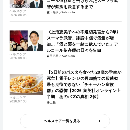
コール依存症と告げられたスーマラ武
智が禁酒を決意するまで
ヘルスケア
森田浩明／A4studio
2026.08.03
《上沼恵美子への不適切発言から7年》
スーマラ武智、誹謗中傷で酒量が増
加…「酒と薬を一緒に飲んでいた」ア
ルコール依存症の日々を告白
ヘルスケア
森田浩明／A4studio
2026.08.03
【5日前のパスタを食べた20歳の学生が
死亡】電子レンジの再加熱での殺菌効
果も期待できない「チャーハン症候
群」の恐怖【2026 集英社オンライン上
半期 あのバズの真相 2位】
ヘルスケア
2026.07.30
井上晃
ヘルスケア一覧を見る