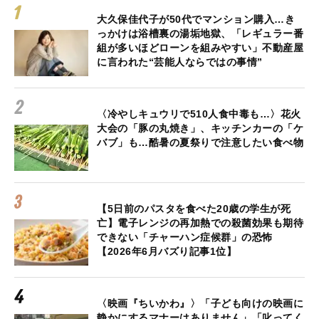
大久保佳代子が50代でマンション購入…き
っかけは浴槽裏の湯垢地獄、「レギュラー番
組が多いほどローンを組みやすい」不動産屋
に言われた“芸能人ならではの事情”
〈冷やしキュウリで510人食中毒も…〉花火
大会の「豚の丸焼き」、キッチンカーの「ケ
バブ」も…酷暑の夏祭りで注意したい食べ物
【5日前のパスタを食べた20歳の学生が死
亡】電子レンジの再加熱での殺菌効果も期待
できない「チャーハン症候群」の恐怖
【2026年6月バズり記事1位】
〈映画『ちいかわ』〉「子ども向けの映画に
静かにするマナーはありません」「叱ってく