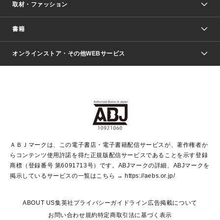
取材・ファッション
少年マンガ
週刊少年ジャンプ
書籍
ファッション・美容
青年マンガ
ジャンプSQ.
Seventeen
週刊ヤングジャンプ
オンラインストア・その他WEBサービス
文芸・文庫・総合
芸能・情報・スポーツ
少女マンガ
Vジャンプ
non-no Web
ヤングジャンプ定期購読デジタル
すばる
Myojo
オンラインストア
りぼん
学芸・ノンフィクション・新書
最強ジャンプ
女性マンガ
@BAILA
ヤンジャン＋
小説すばる
週プレNEWS
マーガレット
集英社OTOコンテンツ
集英社 学芸編集部
少年ジャンプ＋
その他WEBサービス
クッキー
ライトノベル・ノベライズ
MAQUIA ONLINE
となりのヤングジャンプ
集英社 文芸ステーション
週プレ グラジャパ！
別冊マーガレット
SHUEISHA MANGA-ART HERITAGE
集英社 ビジネス書
ゼブラック
ココハナ
SHUEISHA ADNAVI
SPUR.JP
集英社Webマガジン Cobalt
グランドジャンプ
web 集英社文庫
キッズ
web Sportiva
マンガMee
ジャンプキャラクターズストア
集英社新書
ジャンプルーキー！
月刊オフィスユー
ＡＢＪマークは、この電子書店・電子書籍配信サービスが、著作権者か
EDITOR'S LAB
LEE
集英社オレンジ文庫
ウルトラジャンプ
青春と読書
パラスポ＋！
らコンテンツ使用許諾を得た正規版配信サービスであることを示す登録
集英社みらい文庫
リマコミ＋
HAPPY PLUS STORE
集英社新書プラス
ジャンプTOON
商標（登録番号 第6091713号）です。ABJマークの詳細、ABJマークを
Marisol
シフォン文庫
アジア人物史
S-KIDS.LAND
マンガMeets
掲示しているサービスの一覧はこちら →
https://aebs.or.jp/
shueisha vox
よみタイ
S-MANGA
Web éclat
ダッシュエックス文庫
LEEマルシェ
kotoba
集英社ジャンプリミックス
ABOUT US
集英社プライバシーガイドライン
広告掲載について
T JAPAN:The New York Times Style Magazine
JUMP j BOOKS
お問い合わせ
規約
特定商取引法に基づく表示
SHOP Marisol
e!集英社
集英社コミック文庫