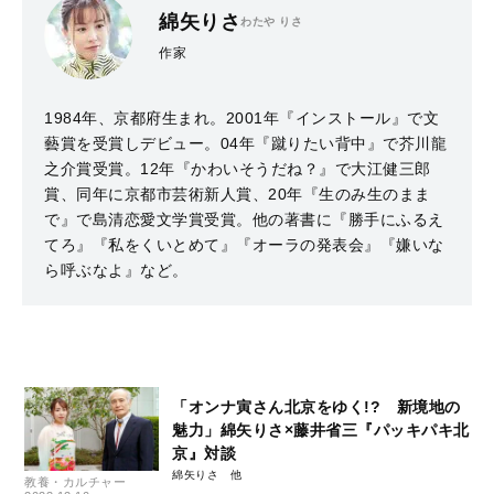
綿矢りさ
わたや りさ
作家
1984年、京都府生まれ。2001年『インストール』で文
藝賞を受賞しデビュー。04年『蹴りたい背中』で芥川龍
之介賞受賞。12年『かわいそうだね？』で大江健三郎
賞、同年に京都市芸術新人賞、20年『生のみ生のまま
で』で島清恋愛文学賞受賞。他の著書に『勝手にふるえ
てろ』『私をくいとめて』『オーラの発表会』『嫌いな
ら呼ぶなよ』など。
「オンナ寅さん北京をゆく!? 新境地の
魅力」綿矢りさ×藤井省三『パッキパキ北
京』対談
綿矢りさ
教養・カルチャー