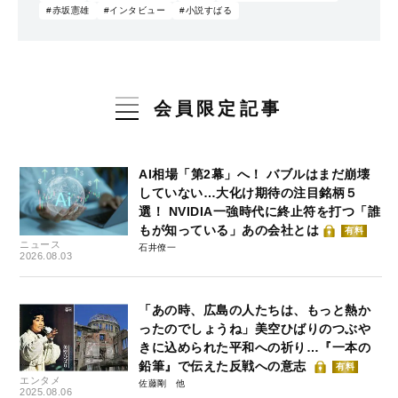
#赤坂憲雄
#インタビュー
#小説すばる
会員限定記事
AI相場「第2幕」へ！ バブルはまだ崩壊
していない…大化け期待の注目銘柄５
選！ NVIDIA一強時代に終止符を打つ「誰
もが知っている」あの会社とは
有料
ニュース
石井僚一
2026.08.03
「あの時、広島の人たちは、もっと熱か
ったのでしょうね」美空ひばりのつぶや
きに込められた平和への祈り…『一本の
鉛筆』で伝えた反戦への意志
有料
エンタメ
佐藤剛
2025.08.06