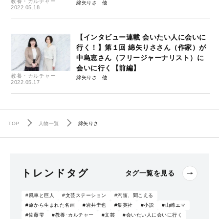
教養・カルチャー
綿矢りさ
2022.05.18
【インタビュー連載 会いたい人に会いに
行く！】第１回 綿矢りささん（作家）が
中島恵さん（フリージャーナリスト）に
会いに行く【前編】
教養・カルチャー
綿矢りさ
2022.05.17
TOP
人物一覧
綿矢りさ
トレンドタグ
タグ一覧を見る
#風車と巨人
#文芸ステーション
#汽笛、聞こえる
#旅から生まれた名画
#岩井圭也
#集英社
#小説
#山崎エマ
#佐藤雫
#教養･カルチャー
#文芸
#会いたい人に会いに行く