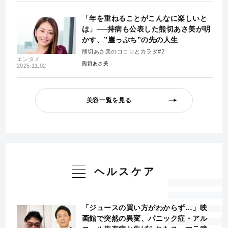
「年を重ねることがこんなに楽しいと
は」──持病も公表した熊切あさ美が明
かす、”崖っぷち”の先の人生
熊切あさ美のココロとカラダ#2
エンタメ
熊切あさ美
2025.11.02
美容一覧を見る
ヘルスケア
「ジュースの買い方がわからず…」映
画館で突然の異変、パニック症・アル