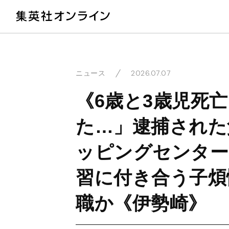
教
2026.07.07
ニュース
《6歳と3歳児死
た…」逮捕された
ッピングセンター
習に付き合う子煩
職か《伊勢崎》