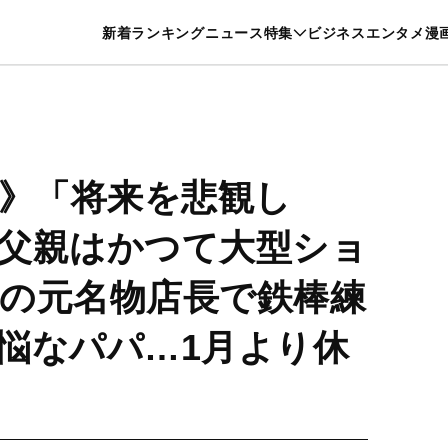
特集一覧を見る
漫画一覧を見る
新着
ランキング
ニュース
特集
ビジネス
エンタメ
漫
養・カルチャー
暮らし
スポーツ
ヘルスケア
美容
グルメ
亡》「将来を悲観し
父親はかつて大型ショ
の元名物店長で鉄棒練
悩なパパ…1月より休