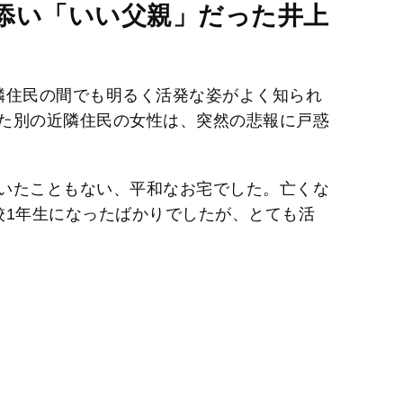
M
添い「いい父親」だった井上
u
t
e
隣住民の間でも明るく活発な姿がよく知られ
た別の近隣住民の女性は、突然の悲報に戸惑
いたこともない、平和なお宅でした。亡くな
校1年生になったばかりでしたが、とても活