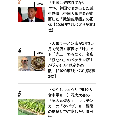
「中国に好感持てない
NEW
72%」韓国で噴き出した反
中感情…中国人旅行者が直
面した「政治的摩擦」の正
体【2026年7月バズり記事1
位】
〈人気ラーメン店が1年3カ
月で閉店〉原因は「味」で
NEW
も「売上」でもなく…名店
「渡なべ」のベテラン店主
が明かした“想定外の
敵”【2026年7月バズり記事
2位】
〈冷やしキュウリで510人
食中毒も…〉花火大会の
「豚の丸焼き」、キッチン
カーの「ケバブ」も…酷暑
の夏祭りで注意したい食べ
物