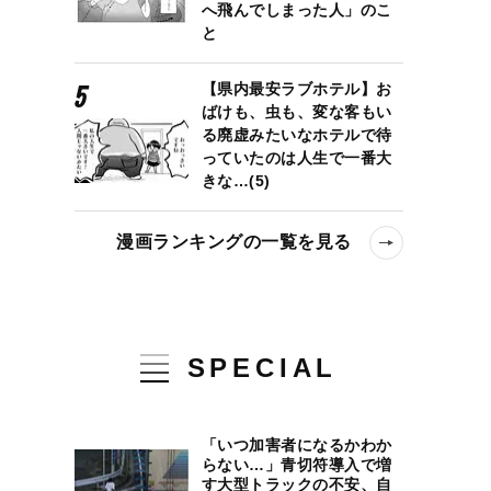
へ飛んでしまった人」のこ
と
【県内最安ラブホテル】お
ばけも、虫も、変な客もい
る廃虚みたいなホテルで待
っていたのは人生で一番大
きな…(5)
ンターの元名物店長で鉄棒練習に付き合う子煩悩なパパ…1月より休職
漫画ランキングの一覧を見る
SPECIAL
「いつ加害者になるかわか
らない…」青切符導入で増
す大型トラックの不安、自