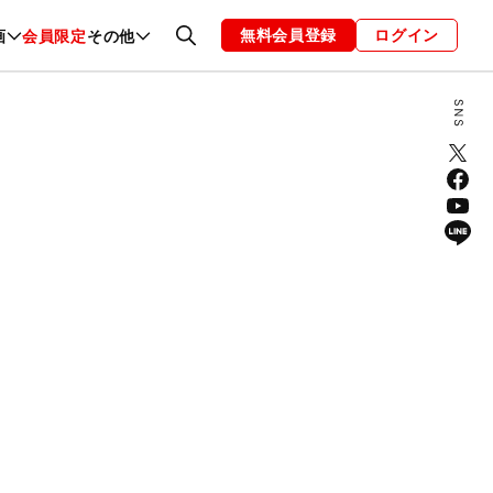
無料会員登録
ログイン
画
会員限定
その他
ファッション
恋愛・結婚
編集部
お知らせ