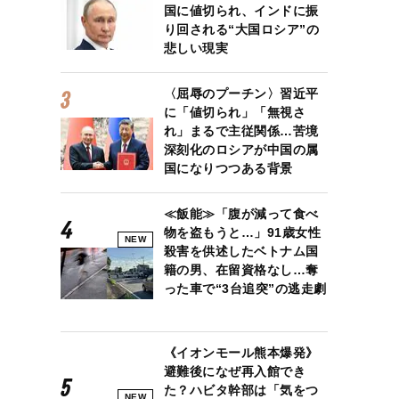
国に値切られ、インドに振
り回される“大国ロシア”の
悲しい現実
〈屈辱のプーチン〉習近平
に「値切られ」「無視さ
れ」まるで主従関係…苦境
深刻化のロシアが中国の属
国になりつつある背景
≪飯能≫「腹が減って食べ
物を盗もうと…」91歳女性
NEW
殺害を供述したベトナム国
籍の男、在留資格なし…奪
った車で“3台追突”の逃走劇
《イオンモール熊本爆発》
避難後になぜ再入館でき
た？ハビタ幹部は「気をつ
NEW