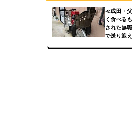
≪成田・
く食べるも
された無職
で送り迎え