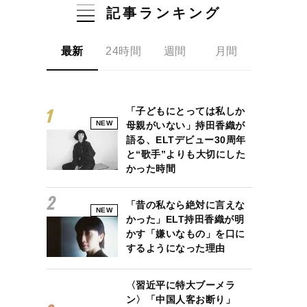
記事ランキング
最新
24時間
週間
月間
「子どもにとっては私しか
NEW
母親がいない」持田香織が
語る、ELTデビュー30周年
と“歌手”よりも大切にした
かった時間
「昔の私なら絶対に言えな
NEW
かった」ELT持田香織が明
かす「嫌いなもの」を口に
するようになった理由
〈習近平に特大ブーメラ
ン〉「中国人客お断り」