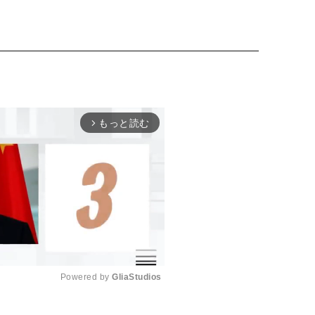
もっと読む
arrow_forward_ios
Powered by 
GliaStudios