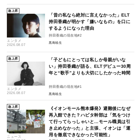
急上昇
「昔の私なら絶対に言えなかった」ELT
持田香織が明かす「嫌いなもの」を口に
するようになった理由
持田香織の現在地#2
エンタメ
黒島暁生
2026.08.07
急上昇
「子どもにとっては私しか母親がいな
い」持田香織が語る、ELTデビュー30周
年と“歌手”よりも大切にしたかった時間
持田香織の現在地#1
エンタメ
2026.08.07
黒島暁生
急上昇
《イオンモール熊本爆発》避難後になぜ
再入館できた？ハビタ幹部は「気をつけ
て行ってらっしゃいと…モール職員は引
き止めなかった」と主張、イオンは「運
用を徹底できなかった可能性」
ニュース