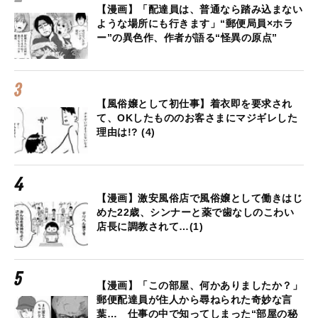
【漫画】「配達員は、普通なら踏み込まない
ような場所にも行きます」“郵便局員×ホラ
ー”の異色作、作者が語る“怪異の原点”
【風俗嬢として初仕事】着衣即を要求され
て、OKしたもののお客さまにマジギレした
理由は!? (4)
【漫画】激安風俗店で風俗嬢として働きはじ
めた22歳、シンナーと薬で歯なしのこわい
店長に調教されて…(1)
【漫画】「この部屋、何かありましたか？」
郵便配達員が住人から尋ねられた奇妙な言
葉… 仕事の中で知ってしまった“部屋の秘