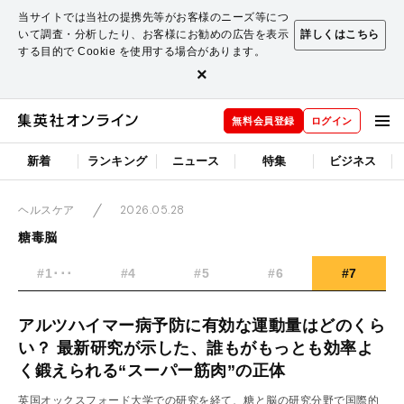
当サイトでは当社の提携先等がお客様のニーズ等につ
いて調査・分析したり、お客様にお勧めの広告を表示
詳しくはこちら
する目的で Cookie を使用する場合があります。
×
無料会員登録
ログイン
新着
ランキング
ニュース
特集
ビジネス
2026.05.28
ヘルスケア
糖毒脳
#1･･･
#4
#5
#6
#7
アルツハイマー病予防に有効な運動量はどのくら
い？ 最新研究が示した、誰もがもっとも効率よ
く鍛えられる“スーパー筋肉”の正体
英国オックスフォード大学での研究を経て、糖と脳の研究分野で国際的