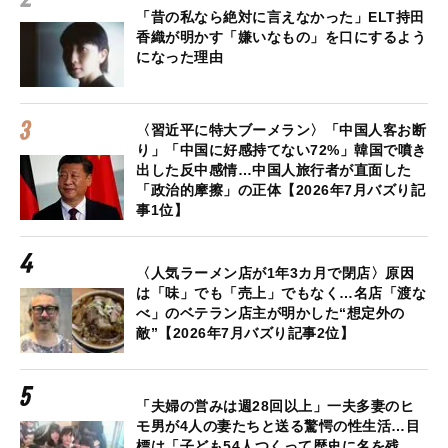
「昔の私なら絶対に言えなかった」ELT持田
香織が明かす「嫌いなもの」を口にするよう
になった理由
〈習近平に特大ブーメラン〉「中国人客お断
り」「中国に好感持てない72%」韓国で噴き
出した反中感情…中国人旅行者が直面した
「政治的摩擦」の正体【2026年7月バズり記
事1位】
〈人気ラーメン店が1年3カ月で閉店〉原因
は「味」でも「売上」でもなく…名店「渡な
べ」のベテラン店主が明かした“想定外の
敵”【2026年7月バズり記事2位】
「夫婦の営みは週28回以上」一夫多妻のヒ
モ男が4人の妻たちと送る驚愕の性生活…目
標は「子ども54人つくって歴史に名を残