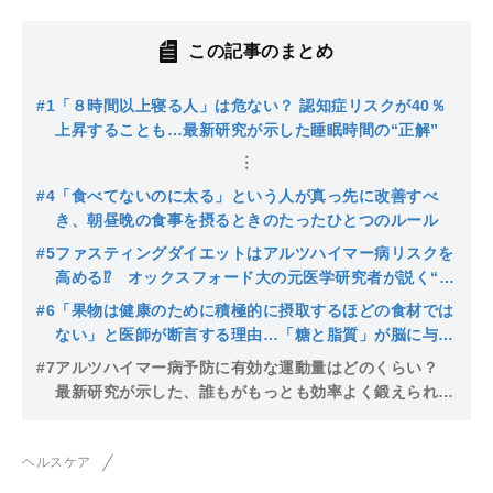
この記事のまとめ
#1
「８時間以上寝る人」は危ない？ 認知症リスクが40％
上昇することも…最新研究が示した睡眠時間の“正解”
#4
「食べてないのに太る」という人が真っ先に改善すべ
き、朝昼晩の食事を摂るときのたったひとつのルール
#5
ファスティングダイエットはアルツハイマー病リスクを
高める⁉︎ オックスフォード大の元医学研究者が説く“脳
を守る“シンプルな食べ方
#6
「果物は健康のために積極的に摂取するほどの食材では
ない」と医師が断言する理由…「糖と脂質」が脳に与え
る意外な影響
#7
アルツハイマー病予防に有効な運動量はどのくらい？
最新研究が示した、誰もがもっとも効率よく鍛えられ
る“スーパー筋肉”の正体
ヘルスケア