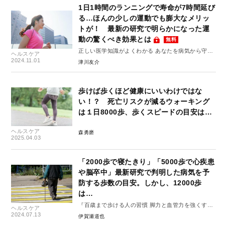
1日1時間のランニングで寿命が7時間延び
る…ほんの少しの運動でも膨大なメリッ
トが！ 最新の研究で明らかになった運
動の驚くべき効果とは
無料
正しい医学知識がよくわかる あなたを病気から守る
ヘルスケア
10のルール #3
2024.11.01
津川友介
歩けば歩くほど健康にいいわけではな
い！？ 死亡リスクが減るウォーキング
は１日8000歩、歩くスピードの目安は…
ヘルスケア
森勇磨
2025.04.03
「2000歩で寝たきり」「5000歩で心疾患
や脳卒中」最新研究で判明した病気を予
防する歩数の目安。しかし、12000歩
は…
『百歳まで歩ける人の習慣 脚力と血管力を強くす
ヘルスケア
る』#1
2024.07.13
伊賀瀬道也