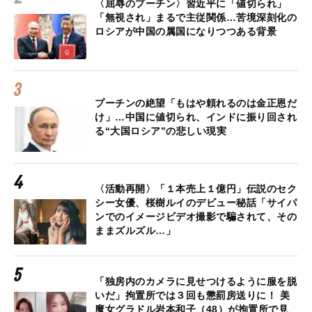
〈屈辱のプーチン〉習近平に「値切られ」
「無視され」まるで主従関係…苦境深刻化の
ロシアが中国の属国になりつつある背景
プーチンの絶望「もはや頼れるのは金正恩だ
け」…中国に値切られ、インドに振り回され
る“大国ロシア”の悲しい現実
〈活動再開〉「１本売上１億円」伝説のセク
シー女優、桜樹ルイのデビュー秘話「サイパ
ンでのイメージビデオ撮影で騙されて、その
ままズルズル…」
「独房内のカメラに見せつけるように服を脱
いだ」拘置所では３回も懲罰房送りに！ 美
魔女グラドル岩本和子（48）が拘置所で見