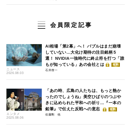
会員限定記事
AI相場「第2幕」へ！ バブルはまだ崩壊
していない…大化け期待の注目銘柄５
選！ NVIDIA一強時代に終止符を打つ「誰
もが知っている」あの会社とは
有料
ニュース
石井僚一
2026.08.03
「あの時、広島の人たちは、もっと熱か
ったのでしょうね」美空ひばりのつぶや
きに込められた平和への祈り…『一本の
鉛筆』で伝えた反戦への意志
有料
エンタメ
佐藤剛
2025.08.06