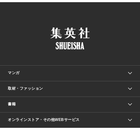
マンガ
取材・ファッション
少年マンガ
週刊少年ジャンプ
書籍
ファッション・美容
青年マンガ
ジャンプSQ.
Seventeen
週刊ヤングジャンプ
オンラインストア・その他WEBサービス
文芸・文庫・総合
芸能・情報・スポーツ
少女マンガ
Vジャンプ
non-no Web
ヤングジャンプ定期購読デジタル
すばる
Myojo
オンラインストア
りぼん
学芸・ノンフィクション・新書
最強ジャンプ
女性マンガ