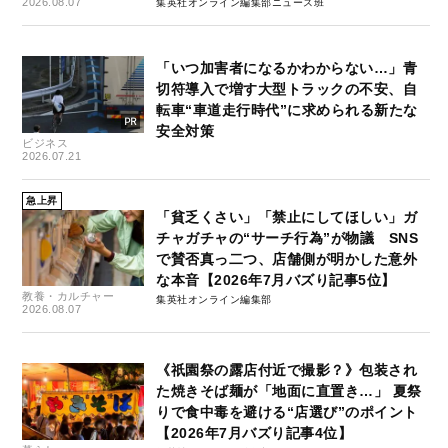
2026.08.07
集英社オンライン編集部ニュース班
「いつ加害者になるかわからない…」青
切符導入で増す大型トラックの不安、自
転車“車道走行時代”に求められる新たな
安全対策
ビジネス
2026.07.21
急上昇
「貧乏くさい」「禁止にしてほしい」ガ
チャガチャの“サーチ行為”が物議 SNS
で賛否真っ二つ、店舗側が明かした意外
な本音【2026年7月バズり記事5位】
教養・カルチャー
集英社オンライン編集部
2026.08.07
《祇園祭の露店付近で撮影？》包装され
た焼きそば麺が「地面に直置き…」 夏祭
りで食中毒を避ける“店選び”のポイント
【2026年7月バズり記事4位】