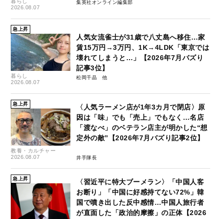
暮らし
集英社オンライン編集部
2026.08.07
急上昇
人気女流雀士が31歳で八丈島へ移住…家
賃15万円→3万円、1K→4LDK「東京では
壊れてしまうと…」【2026年7月バズり
記事3位】
暮らし
松岡千晶
2026.08.07
急上昇
〈人気ラーメン店が1年3カ月で閉店〉原
因は「味」でも「売上」でもなく…名店
「渡なべ」のベテラン店主が明かした“想
定外の敵”【2026年7月バズり記事2位】
教養・カルチャー
2026.08.07
井手隊長
急上昇
〈習近平に特大ブーメラン〉「中国人客
お断り」「中国に好感持てない72%」韓
国で噴き出した反中感情…中国人旅行者
が直面した「政治的摩擦」の正体【2026