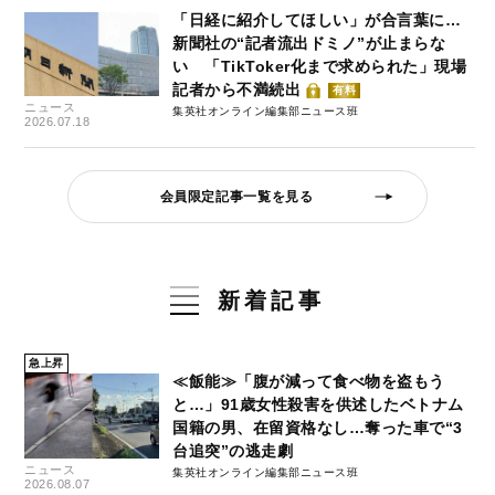
「日経に紹介してほしい」が合言葉に…
新聞社の“記者流出ドミノ”が止まらな
い 「TikToker化まで求められた」現場
記者から不満続出
有料
ニュース
集英社オンライン編集部ニュース班
2026.07.18
会員限定記事一覧を見る
新着記事
急上昇
≪飯能≫「腹が減って食べ物を盗もう
と…」91歳女性殺害を供述したベトナム
国籍の男、在留資格なし…奪った車で“3
台追突”の逃走劇
ニュース
集英社オンライン編集部ニュース班
2026.08.07