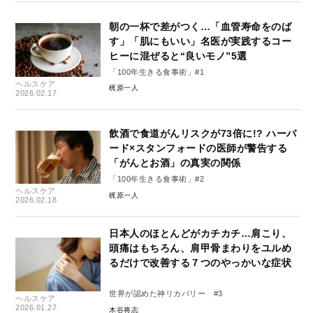
朝の一杯で差がつく…「血管寿命をのば
す」「肌にもいい」名医が実践するコー
ヒーに混ぜると“良いモノ”5選
「100年生きる食事術」#1
ヘルスケア
梶原一人
2026.02.17
飲酒で食道がんリスクが73倍に!? ハーバ
ード×スタンフォードの医師が警告する
「がんとお酒」の真実の関係
「100年生きる食事術」#2
ヘルスケア
梶原一人
2026.02.18
日本人のほとんどがカチカチ…肩こり、
頭痛はもちろん、肩甲骨まわりをユルめ
るだけで改善する７つのやっかいな症状
世界が認めた神リカバリー #3
ヘルスケア
2026.01.27
木谷将志