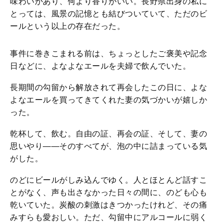
味わいがあり、何より香りがいい。長野県出身の私に
とっては、風景の記憶とも結びついていて、ただのビ
ールという以上の存在だった。
事件に巻きこまれる前は、ちょっとしたご褒美や記念
日などに、よなよなエールを夫婦で飲んでいた。
長期間の勾留から解放されて再会したこの日に、よな
よなエールを買ってきてくれた妻の気づかいが嬉しか
った。
乾杯して、飲む。自由の証、再会の証、そして、妻の
思いやり――そのすべてが、泡の中に詰まっている気
がした。
のどにビールがしみ込んでゆく。人とほとんど話すこ
とがなく、声も出さなかった日々の間に、のども心も
乾いていた。炭酸の刺激はきつかったけれど、その痛
みすらも愛おしい。ただ、勾留中にアルコールに弱く