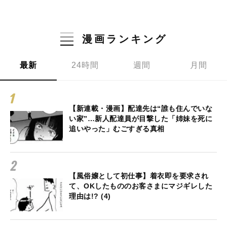
漫画ランキング
最新
24時間
週間
月間
【新連載・漫画】配達先は“誰も住んでいな
い家”…新人配達員が目撃した「姉妹を死に
追いやった」むごすぎる真相
【風俗嬢として初仕事】着衣即を要求され
て、OKしたもののお客さまにマジギレした
理由は!? (4)