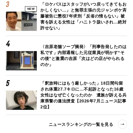
「ロケバスはスタッフがいつ戻ってきてもお
NEW
かしくない…」と無罪主張の元ジャンポケ斉
藤被告に懲役7年求刑「反省の情もない」被
害を訴える女性は「ハニトラ扱いされ…絶対
許せない」
〈吉原老舗ソープ摘発〉「刑事告発したのは
私です」内部通報した元従業員が明かす“そ
の後”と激震の吉原「次はどの店がやられる
のか」
「釈放時にはもう厳しかった」18日間勾留
され体重27.7キロに…不起訴となった16歳
女性はなぜ亡くなったのか 遺族が訴える兵
庫県警の違法捜査【2026年7月ニュース記事
2位】
ニュースランキングの一覧を見る