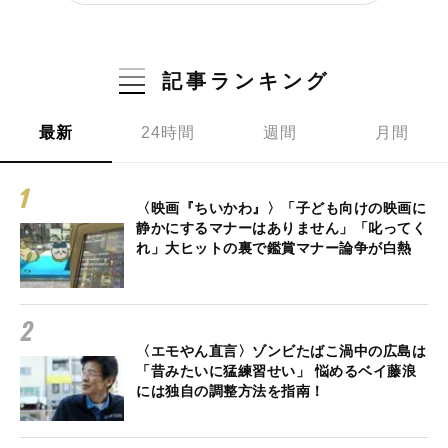
記事ランキング
最新
24時間
週間
月間
〈映画『ちいかわ』〉「子ども向けの映画に
静かにするマナーはありません」「叱ってく
れ」大ヒットの裏で鑑賞マナー論争が白熱
〈エモやん直言〉ゾンビたばこ渦中の広島は
「昔みたいに猛練習せい」 悩めるベイ藤浪
には独自の調整方法を指南！