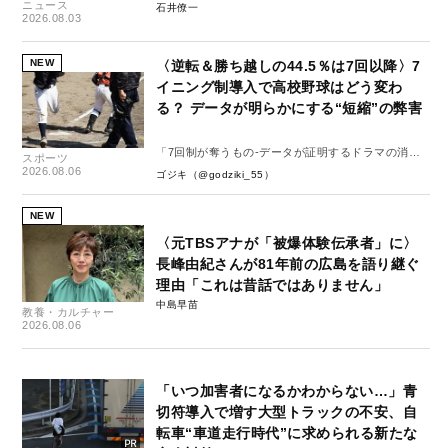
ニュース
石井僚一
2026.08.03
NEW
〈逆転＆勝ち越しの44.5％は7回以降〉7
イニング制導入で高校野球はどう変わ
る？ データが明らかにする“短縮”の弊害
「7回制が奪うもの-データが証明するドラマの消
スポーツ
失-」
2026.08.06
ゴジキ（@godziki_55）
NEW
〈元TBSアナが「被爆体験伝承者」に〉
長峰由紀さんが81年前の広島を語り継ぐ
理由「これは昔話ではありません」
中島早苗
教養・カルチャー
2026.08.06
「いつ加害者になるかわからない…」青
切符導入で増す大型トラックの不安、自
転車“車道走行時代”に求められる新たな