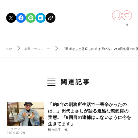
0
TOP
教養・カルチャー
「罪滅ぼしと恩返しの道は長いな」250日勾留の弁
関連記事
「約8年の刑務所生活で一番辛かったの
は…」田代まさしが語る過酷な懲罰房の
実態。「6回目の逮捕は…ないように今を
生きてます」
ニュース
河合桃子
2024.02.29