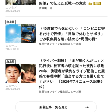
鉛筆』で伝えた反戦への意志
有料
エンタメ
佐藤剛
2025.08.06
急上昇
〈40度超でも休めない〉「コンビニに寄
るだけで苦情」「日陰で休むとサボり」
ごみ収集員を追い詰める“周囲の目”
集英社オンライン編集部ニュース班
ニュース
2026.08.05
《ライバー刺殺》「まだ動くんだ…」と
急上昇
犯行後に被害者の頭を蹴った被告に求刑
20年、傍聴者が裁判をライブ配信した疑
惑で審理中断「該当する方は名乗り出て
ください」【2026年7月ニュース記事5
ニュース
位】
2026.08.05
集英社オンライン編集部ニュース班
新着記事一覧を見る