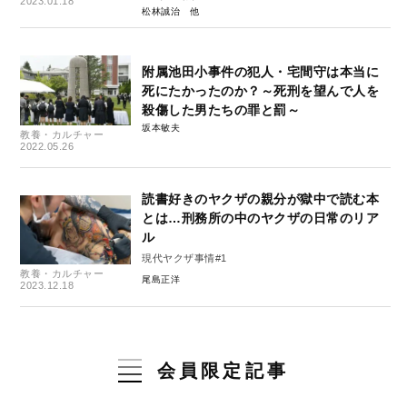
2023.01.18
松林誠治
附属池田小事件の犯人・宅間守は本当に
死にたかったのか？～死刑を望んで人を
殺傷した男たちの罪と罰～
坂本敏夫
教養・カルチャー
2022.05.26
読書好きのヤクザの親分が獄中で読む本
とは…刑務所の中のヤクザの日常のリア
ル
現代ヤクザ事情#1
教養・カルチャー
尾島正洋
2023.12.18
会員限定記事