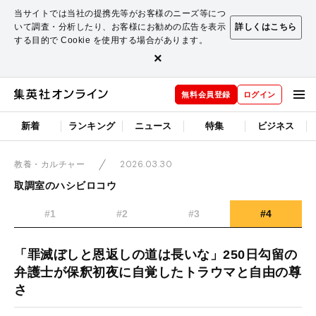
当サイトでは当社の提携先等がお客様のニーズ等につ
いて調査・分析したり、お客様にお勧めの広告を表示
詳しくはこちら
する目的で Cookie を使用する場合があります。
×
無料会員登録
ログイン
新着
ランキング
ニュース
特集
ビジネス
2026.03.30
教養・カルチャー
取調室のハシビロコウ
#1
#2
#3
#4
「罪滅ぼしと恩返しの道は長いな」250日勾留の
弁護士が保釈初夜に自覚したトラウマと自由の尊
さ