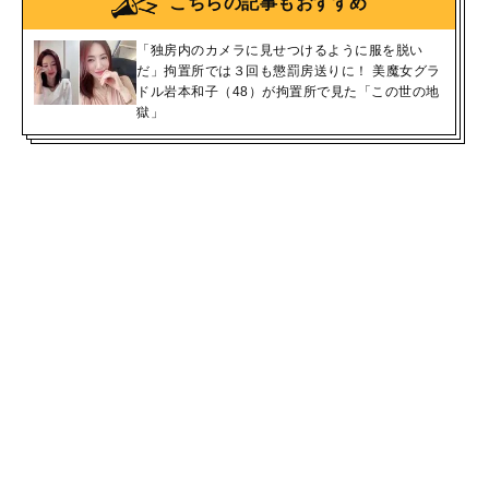
こちらの記事もおすすめ
「独房内のカメラに見せつけるように服を脱い
だ」拘置所では３回も懲罰房送りに！ 美魔女グラ
ドル岩本和子（48）が拘置所で見た「この世の地
獄」