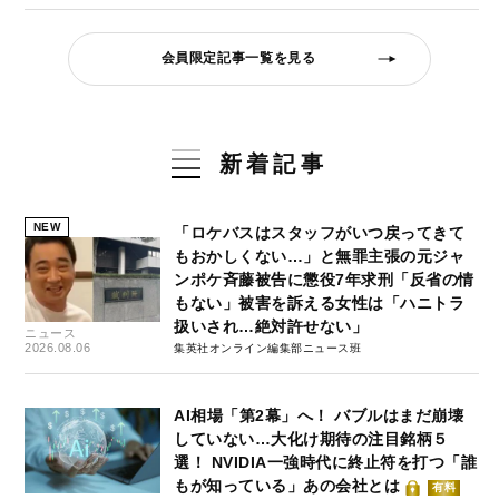
会員限定記事一覧を見る
新着記事
NEW
「ロケバスはスタッフがいつ戻ってきて
もおかしくない…」と無罪主張の元ジャ
ンポケ斉藤被告に懲役7年求刑「反省の情
もない」被害を訴える女性は「ハニトラ
扱いされ…絶対許せない」
ニュース
2026.08.06
集英社オンライン編集部ニュース班
AI相場「第2幕」へ！ バブルはまだ崩壊
していない…大化け期待の注目銘柄５
選！ NVIDIA一強時代に終止符を打つ「誰
もが知っている」あの会社とは
有料