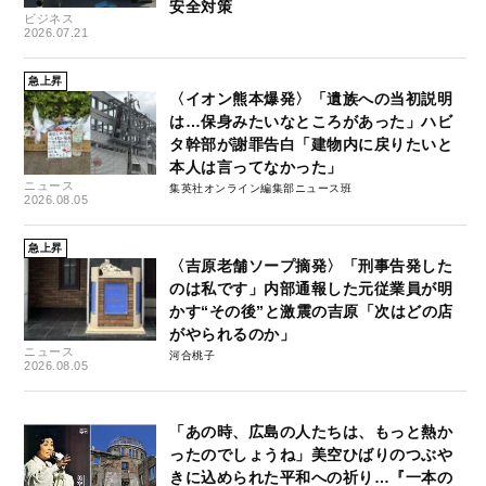
安全対策
ビジネス
2026.07.21
急上昇
〈イオン熊本爆発〉「遺族への当初説明
は…保身みたいなところがあった」ハビ
タ幹部が謝罪告白「建物内に戻りたいと
本人は言ってなかった」
ニュース
集英社オンライン編集部ニュース班
2026.08.05
急上昇
〈吉原老舗ソープ摘発〉「刑事告発した
のは私です」内部通報した元従業員が明
かす“その後”と激震の吉原「次はどの店
がやられるのか」
ニュース
河合桃子
2026.08.05
「あの時、広島の人たちは、もっと熱か
ったのでしょうね」美空ひばりのつぶや
きに込められた平和への祈り…『一本の