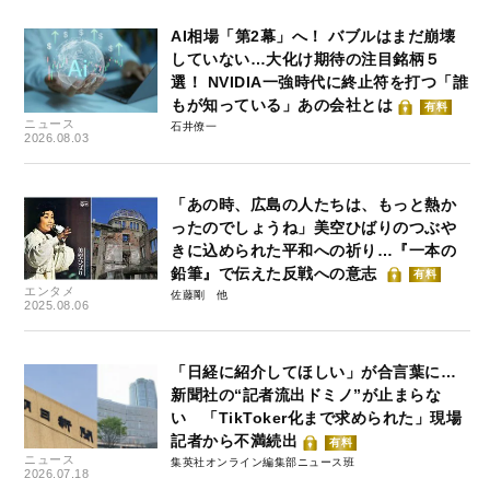
AI相場「第2幕」へ！ バブルはまだ崩壊
していない…大化け期待の注目銘柄５
選！ NVIDIA一強時代に終止符を打つ「誰
もが知っている」あの会社とは
有料
ニュース
石井僚一
2026.08.03
「あの時、広島の人たちは、もっと熱か
ったのでしょうね」美空ひばりのつぶや
きに込められた平和への祈り…『一本の
鉛筆』で伝えた反戦への意志
有料
エンタメ
佐藤剛
2025.08.06
「日経に紹介してほしい」が合言葉に…
新聞社の“記者流出ドミノ”が止まらな
い 「TikToker化まで求められた」現場
記者から不満続出
有料
ニュース
集英社オンライン編集部ニュース班
2026.07.18