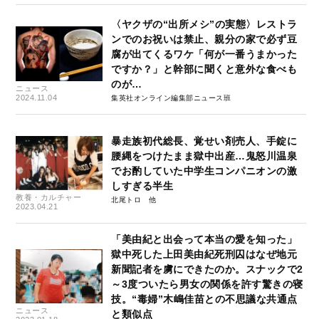
〈ヤクザの“出所メシ”の実態〉レストラ
ンでのお祝いは禁止、親分の家で必ず豆
腐が出てくるワケ「何が一番うまかった
ですか？」と幹部に聞くと意外な食べも
のが…
ニュース
2024.11.04
集英社オンライン編集部ニュース班
暴走族初代総長、覚せい剤売人、手錠に
腰縄をつけたまま獄中出産…鬼怒川温泉
でお酌していた中学生コンパニオンの激
しすぎる半生
教養・カルチャー
北尾トロ
2023.04.21
「美由紀と出会って本当の愛を知った」
獄中死した上田美由紀死刑囚はなぜ地元
新聞記者を虜にできたのか。スナックで2
～3度ついたら男女の関係を許す驚きの寝
技。“毒婦”木嶋佳苗との不思議な共通点
ニュース
と類似点