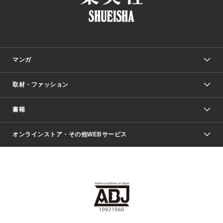
マンガ
取材・ファッション
少年マンガ
週刊少年ジャンプ
書籍
ファッション・美容
青年マンガ
ジャンプSQ.
Seventeen
週刊ヤングジャンプ
オンラインストア・その他WEBサービス
文芸・文庫・総合
芸能・情報・スポーツ
少女マンガ
Vジャンプ
non-no Web
ヤングジャンプ定期購読デジタル
すばる
Myojo
オンラインストア
りぼん
学芸・ノンフィクション・新書
最強ジャンプ
女性マンガ
@BAILA
ヤンジャン＋
小説すばる
週プレNEWS
マーガレット
集英社OTOコンテンツ
集英社 学芸編集部
少年ジャンプ＋
その他WEBサービス
クッキー
ライトノベル・ノベライズ
MAQUIA ONLINE
となりのヤングジャンプ
集英社 文芸ステーション
週プレ グラジャパ！
別冊マーガレット
SHUEISHA MANGA-ART HERITAGE
集英社 ビジネス書
ゼブラック
ココハナ
SHUEISHA ADNAVI
SPUR.JP
集英社Webマガジン Cobalt
グランドジャンプ
web 集英社文庫
キッズ
web Sportiva
マンガMee
ジャンプキャラクターズストア
集英社新書