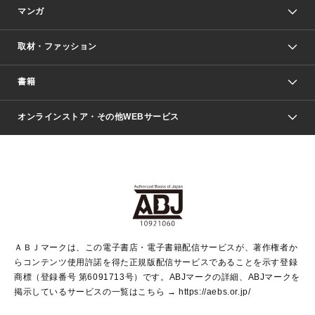
マンガ
取材・ファッション
少年マンガ
週刊少年ジャンプ
書籍
ファッション・美容
青年マンガ
ジャンプSQ.
Seventeen
週刊ヤングジャンプ
オンラインストア・その他WEBサービス
文芸・文庫・総合
芸能・情報・スポーツ
少女マンガ
Vジャンプ
non-no Web
ヤングジャンプ定期購読デジタル
すばる
Myojo
オンラインストア
りぼん
学芸・ノンフィクション・新書
最強ジャンプ
女性マンガ
@BAILA
ヤンジャン＋
小説すばる
週プレNEWS
マーガレット
集英社OTOコンテンツ
集英社 学芸編集部
少年ジャンプ＋
その他WEBサービス
クッキー
ライトノベル・ノベライズ
MAQUIA ONLINE
となりのヤングジャンプ
集英社 文芸ステーション
週プレ グラジャパ！
別冊マーガレット
SHUEISHA MANGA-ART HERITAGE
集英社 ビジネス書
ゼブラック
ココハナ
SHUEISHA ADNAVI
SPUR.JP
集英社Webマガジン Cobalt
グランドジャンプ
web 集英社文庫
キッズ
web Sportiva
マンガMee
ジャンプキャラクターズストア
集英社新書
ジャンプルーキー！
月刊オフィスユー
ＡＢＪマークは、この電子書店・電子書籍配信サービスが、著作権者か
EDITOR'S LAB
LEE
集英社オレンジ文庫
ウルトラジャンプ
青春と読書
パラスポ＋！
らコンテンツ使用許諾を得た正規版配信サービスであることを示す登録
集英社みらい文庫
リマコミ＋
HAPPY PLUS STORE
集英社新書プラス
ジャンプTOON
商標（登録番号 第6091713号）です。ABJマークの詳細、ABJマークを
Marisol
シフォン文庫
アジア人物史
S-KIDS.LAND
マンガMeets
掲示しているサービスの一覧はこちら →
https://aebs.or.jp/
shueisha vox
よみタイ
S-MANGA
Web éclat
ダッシュエックス文庫