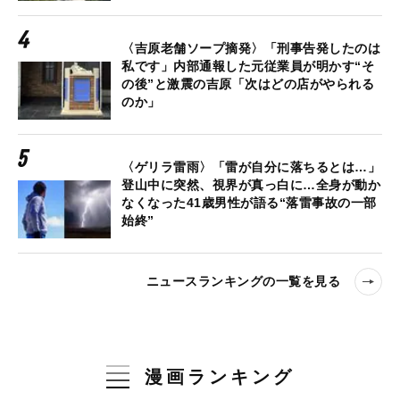
〈吉原老舗ソープ摘発〉「刑事告発したのは
私です」内部通報した元従業員が明かす“そ
の後”と激震の吉原「次はどの店がやられる
のか」
〈ゲリラ雷雨〉「雷が自分に落ちるとは…」
登山中に突然、視界が真っ白に…全身が動か
なくなった41歳男性が語る“落雷事故の一部
始終”
ニュースランキングの一覧を見る
漫画ランキング