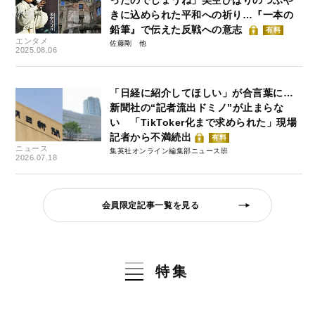
きに込められた平和への祈り…『一本の
鉛筆』で伝えた反戦への意志
有料
エンタメ
佐藤剛
2025.08.06
「日経に紹介してほしい」が合言葉に…
新聞社の“記者流出ドミノ”が止まらな
い 「TikToker化まで求められた」現場
記者から不満続出
有料
ニュース
集英社オンライン編集部ニュース班
2026.07.18
会員限定記事一覧を見る
特集