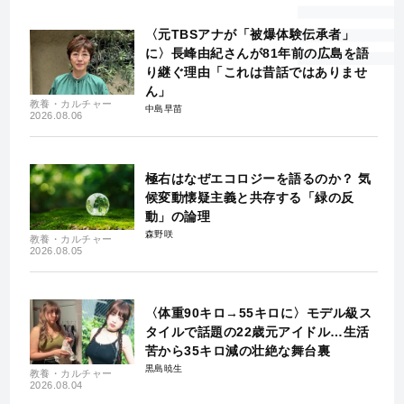
〈元TBSアナが「被爆体験伝承者」
に〉長峰由紀さんが81年前の広島を語
り継ぐ理由「これは昔話ではありませ
ん」
教養・カルチャー
中島早苗
2026.08.06
極右はなぜエコロジーを語るのか？ 気
候変動懐疑主義と共存する「緑の反
動」の論理
森野咲
教養・カルチャー
2026.08.05
〈体重90キロ→55キロに〉モデル級ス
タイルで話題の22歳元アイドル…生活
苦から35キロ減の壮絶な舞台裏
黒島暁生
教養・カルチャー
2026.08.04