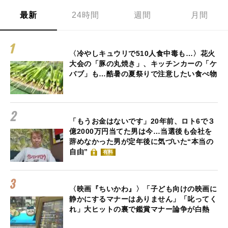
最新
24時間
週間
月間
〈冷やしキュウリで510人食中毒も…〉花火
大会の「豚の丸焼き」、キッチンカーの「ケ
バブ」も…酷暑の夏祭りで注意したい食べ物
「もうお金はないです」20年前、ロト6で３
億2000万円当てた男は今…当選後も会社を
辞めなかった男が定年後に気づいた“本当の
自由”
有料
〈映画『ちいかわ』〉「子ども向けの映画に
静かにするマナーはありません」「叱ってく
れ」大ヒットの裏で鑑賞マナー論争が白熱