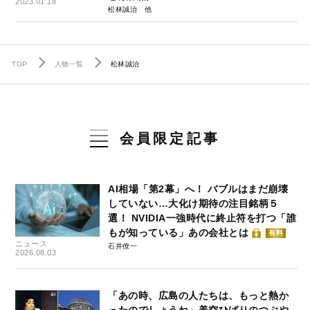
2023.01.18
松林誠治
TOP
人物一覧
松林誠治
会員限定記事
AI相場「第2幕」へ！ バブルはまだ崩壊
していない…大化け期待の注目銘柄５
選！ NVIDIA一強時代に終止符を打つ「誰
もが知っている」あの会社とは
有料
ニュース
石井僚一
2026.08.03
「あの時、広島の人たちは、もっと熱か
ったのでしょうね」美空ひばりのつぶや