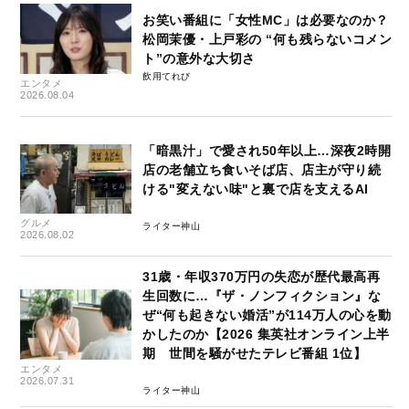
お笑い番組に「女性MC」は必要なのか？
松岡茉優・上戸彩の “何も残らないコメン
ト”の意外な大切さ
飲用てれび
エンタメ
2026.08.04
「暗黒汁」で愛され50年以上…深夜2時開
店の老舗立ち食いそば店、店主が守り続
ける"変えない味"と裏で店を支えるAI
グルメ
ライター神山
2026.08.02
31歳・年収370万円の失恋が歴代最高再
生回数に…『ザ・ノンフィクション』な
ぜ“何も起きない婚活”が114万人の心を動
かしたのか【2026 集英社オンライン上半
期 世間を騒がせたテレビ番組 1位】
エンタメ
2026.07.31
ライター神山