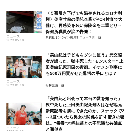
〈５類引き下げでも温存されるコロナ利
権〉倒産寸前の委託企業がPCR検査で大
儲け、再感染を装い保険金を二重どり‥
保健所職員が涙の告発！
ニュース
集英社オンライン編集部ニュース班
2023.05.10
「美由紀は子どもをダシに使う」元交際
者が語った、獄中死した“モンスター” 上
田美由紀死刑囚の素顔。イケメン刑事に
も500万円貢がせた驚愕の手口とは？
ニュース
2023.01.18
松林誠治
「美由紀と出会って本当の愛を知った」
獄中死した上田美由紀死刑囚はなぜ地元
新聞記者を虜にできたのか。スナックで2
～3度ついたら男女の関係を許す驚きの寝
技。“毒婦”木嶋佳苗との不思議な共通点
ニュース
と類似点