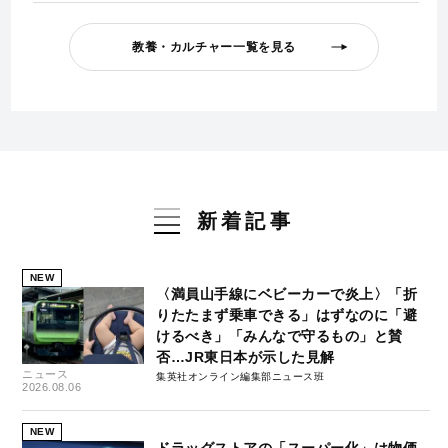
教養・カルチャー一覧を見る
新着記事
NEW
〈満員山手線にベビーカーで炎上〉「折
りたたまず乗車できる」はずなのに「避
けるべき」「みんなで守るもの」と賛
否…JR東日本が示した見解
ニュース
集英社オンライン編集部ニュース班
2026.08.06
NEW
ドラッグストアの「スーパー化」は物価