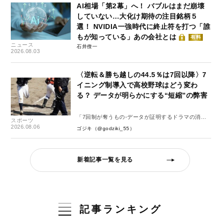
AI相場「第2幕」へ！ バブルはまだ崩壊
していない…大化け期待の注目銘柄５
選！ NVIDIA一強時代に終止符を打つ「誰
もが知っている」あの会社とは
有料
ニュース
石井僚一
2026.08.03
〈逆転＆勝ち越しの44.5％は7回以降〉7
イニング制導入で高校野球はどう変わ
る？ データが明らかにする“短縮”の弊害
「7回制が奪うもの-データが証明するドラマの消
スポーツ
失-」
2026.08.06
ゴジキ（@godziki_55）
新着記事一覧を見る
記事ランキング