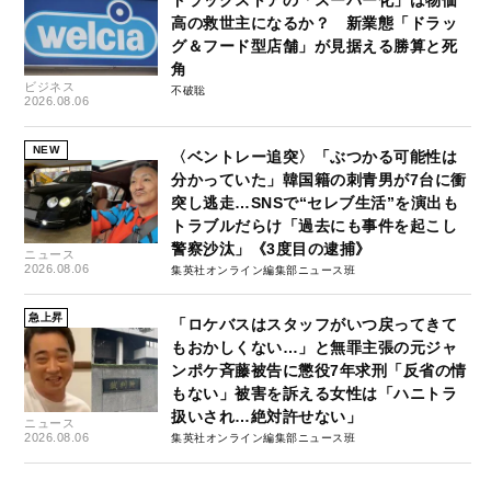
高の救世主になるか？ 新業態「ドラッ
グ＆フード型店舗」が見据える勝算と死
角
ビジネス
不破聡
2026.08.06
NEW
〈ベントレー追突〉「ぶつかる可能性は
分かっていた」韓国籍の刺青男が7台に衝
突し逃走…SNSで“セレブ生活”を演出も
トラブルだらけ「過去にも事件を起こし
警察沙汰」《3度目の逮捕》
ニュース
2026.08.06
集英社オンライン編集部ニュース班
急上昇
「ロケバスはスタッフがいつ戻ってきて
もおかしくない…」と無罪主張の元ジャ
ンポケ斉藤被告に懲役7年求刑「反省の情
もない」被害を訴える女性は「ハニトラ
扱いされ…絶対許せない」
ニュース
2026.08.06
集英社オンライン編集部ニュース班