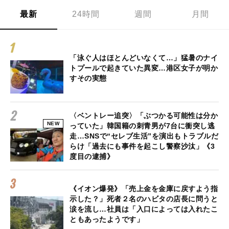
最新
24時間
週間
月間
「泳ぐ人はほとんどいなくて…」猛暑のナイ
トプールで起きていた異変…港区女子が明か
すその実態
〈ベントレー追突〉「ぶつかる可能性は分か
NEW
っていた」韓国籍の刺青男が7台に衝突し逃
走…SNSで“セレブ生活”を演出もトラブルだ
らけ「過去にも事件を起こし警察沙汰」《3
度目の逮捕》
《イオン爆発》「売上金を金庫に戻すよう指
示した？」死者２名のハビタの店長に問うと
涙を流し…社員は「入口によっては入れたこ
ともあったようです」