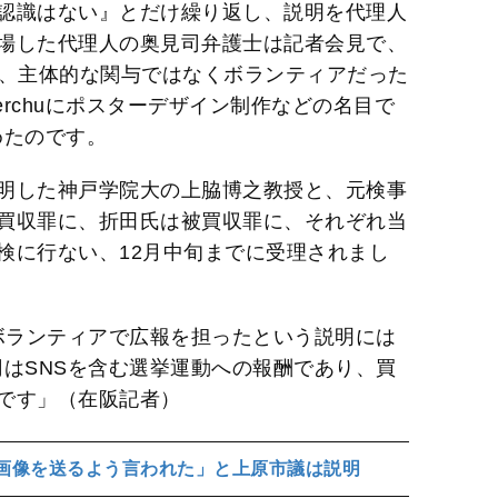
認識はない』とだけ繰り返し、説明を代理人
場した代理人の奥見司弁護士は記者会見で、
が、主体的な関与ではなくボランティアだった
rchuにポスターデザイン制作などの名目で
めたのです。
明した神戸学院大の上脇博之教授と、元検事
買収罪に、折田氏は被買収罪に、それぞれ当
検に行ない、12月中旬までに受理されまし
が、ボランティアで広報を担ったという説明には
0円はSNSを含む選挙運動への報酬であり、買
です」（在阪記者）
の画像を送るよう言われた」と上原市議は説明