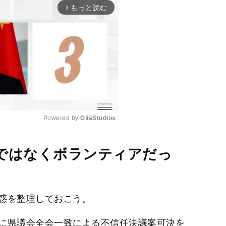
もっと読む
arrow_forward_ios
Powered by 
GliaStudios
M
ではなくボランティアだっ
u
t
e
惑を整理しておこう。
に県議会全会一致による不信任決議案可決を