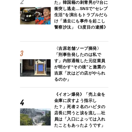
た」韓国籍の刺青男が7台に
衝突し逃走…SNSで“セレブ
生活”を演出もトラブルだら
け「過去にも事件を起こし
警察沙汰」《3度目の逮捕》
〈吉原老舗ソープ摘発〉
「刑事告発したのは私で
す」内部通報した元従業員
が明かす“その後”と激震の
吉原「次はどの店がやられ
るのか」
《イオン爆発》「売上金を
金庫に戻すよう指示し
た？」死者２名のハビタの
店長に問うと涙を流し…社
員は「入口によっては入れ
たこともあったようです」