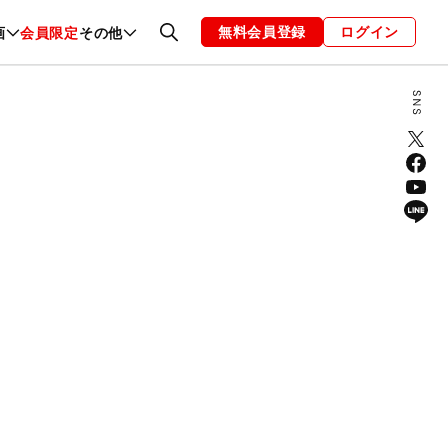
無料会員登録
ログイン
画
会員限定
その他
ファッション
恋愛・結婚
編集部
お知らせ