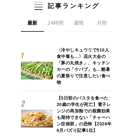
記事ランキング
最新
24時間
週間
月間
〈冷やしキュウリで510人
食中毒も…〉花火大会の
「豚の丸焼き」、キッチン
カーの「ケバブ」も…酷暑
の夏祭りで注意したい食べ
物
【5日前のパスタを食べた
20歳の学生が死亡】電子レ
ンジの再加熱での殺菌効果
も期待できない「チャーハ
ン症候群」の恐怖【2026年
6月バズり記事1位】