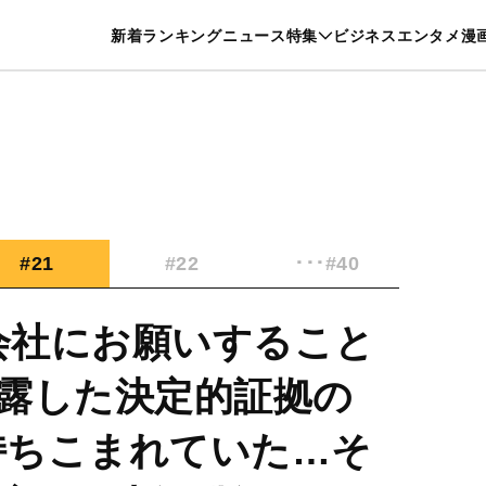
特集一覧を見る
漫画一覧を見る
新着
ランキング
ニュース
特集
ビジネス
エンタメ
漫
養・カルチャー
暮らし
スポーツ
ヘルスケア
美容
グルメ
#21
#22
･･･#40
R会社にお願いすること
露した決定的証拠の
も持ちこまれていた…そ