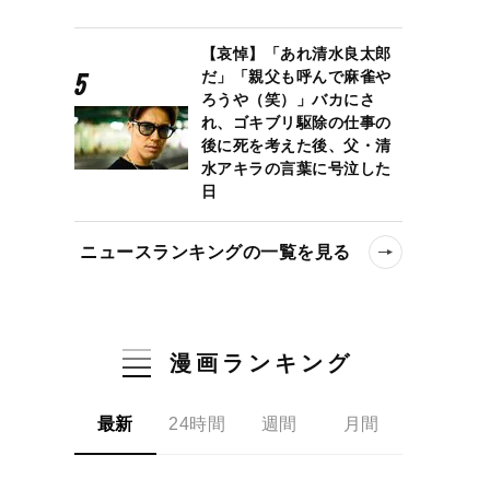
【哀悼】「あれ清水良太郎
だ」「親父も呼んで麻雀や
ろうや（笑）」バカにさ
れ、ゴキブリ駆除の仕事の
後に死を考えた後、父・清
水アキラの言葉に号泣した
日
ニュースランキングの一覧を見る
漫画ランキング
最新
24時間
週間
月間