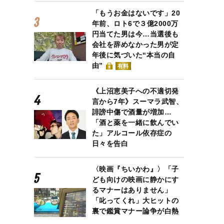
「もうお金はないです」20
年前、ロト6で３億2000万
円当てた男は今…当選後も
会社を辞めなかった男が定
年後に気づいた“本当の自
由”
有料
《上沼恵美子への不適切発
言から7年》スーマラ武智、
誹謗中傷で酒量が増加…
「酒と薬を一緒に飲んでい
た」アルコール依存症の
日々を告白
〈映画『ちいかわ』〉「子
ども向けの映画に静かにす
るマナーはありません」
「叱ってくれ」大ヒットの
裏で鑑賞マナー論争が白熱