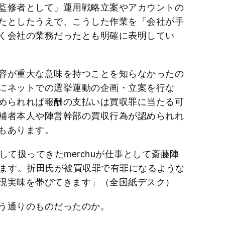
監修者として」運用戦略立案やアカウントの
たとしたうえで、こうした作業を「会社が手
く会社の業務だったとも明確に表明してい
容が重大な意味を持つことを知らなかったの
にネットでの選挙運動の企画・立案を行な
められれば報酬の支払いは買収罪に当たる可
補者本人や陣営幹部の買収行為が認められれ
もあります。
として扱ってきたmerchuが仕事として斎藤陣
せます。折田氏が被買収罪で有罪になるような
現実味を帯びてきます」（全国紙デスク）
う通りのものだったのか。