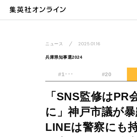
教
2025.01.16
ニュース
兵庫県知事選2024
#1･･･
#20
「SNS監修はP
に」神戸市議が暴
LINEは警察に