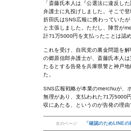
「斎藤氏本人は『公選法に違反した
弁護士に丸投げしました。そこで登
折田氏はSNS広報に携わっていた
と主張しました。ただし、陣営がme
計71万5000円を支払ったことは認
これを受け、自民党の裏金問題を解
の郷原信郎弁護士が、斎藤氏本人は
たるとする告発を兵庫県警と神戸地
た。
SNS広報戦略が本業のmerchu
無理があり、支払われた71万500
収にあたる、というのが告発の理由
「確認のためLINE
次のページ