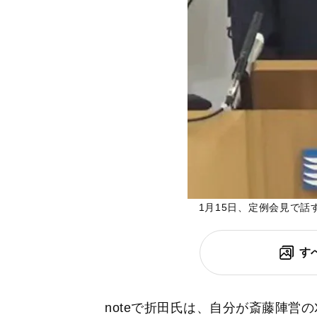
1月15日、定例会見で
す
noteで折田氏は、自分が斎藤陣営