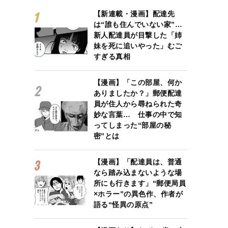
【新連載・漫画】配達先
は“誰も住んでいない家”…
新人配達員が目撃した「姉
妹を死に追いやった」むご
すぎる真相
【漫画】「この部屋、何か
ありましたか？」郵便配達
員が住人から尋ねられた奇
妙な言葉… 仕事の中で知
ってしまった“部屋の秘
密”とは
【漫画】「配達員は、普通
なら踏み込まないような場
所にも行きます」“郵便局員
×ホラー”の異色作、作者が
語る“怪異の原点”