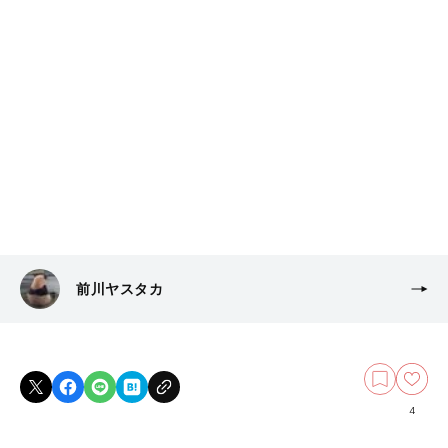
前川ヤスタカ
4