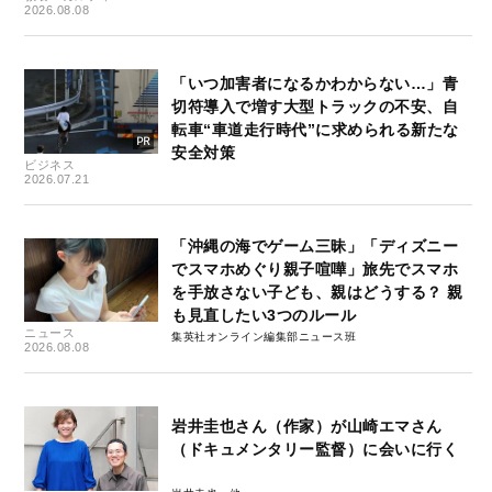
2026.08.08
「いつ加害者になるかわからない…」青
切符導入で増す大型トラックの不安、自
転車“車道走行時代”に求められる新たな
安全対策
ビジネス
2026.07.21
「沖縄の海でゲーム三昧」「ディズニー
でスマホめぐり親子喧嘩」旅先でスマホ
を手放さない子ども、親はどうする？ 親
も見直したい3つのルール
ニュース
集英社オンライン編集部ニュース班
2026.08.08
岩井圭也さん（作家）が山崎エマさん
（ドキュメンタリー監督）に会いに行く