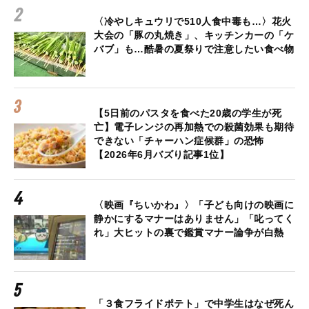
〈冷やしキュウリで510人食中毒も…〉花火
大会の「豚の丸焼き」、キッチンカーの「ケ
バブ」も…酷暑の夏祭りで注意したい食べ物
【5日前のパスタを食べた20歳の学生が死
亡】電子レンジの再加熱での殺菌効果も期待
できない「チャーハン症候群」の恐怖
【2026年6月バズり記事1位】
〈映画『ちいかわ』〉「子ども向けの映画に
静かにするマナーはありません」「叱ってく
れ」大ヒットの裏で鑑賞マナー論争が白熱
「３食フライドポテト」で中学生はなぜ死ん