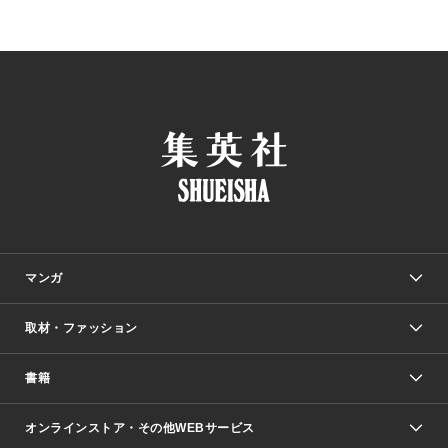
マンガ
取材・ファッション
少年マンガ
週刊少年ジャンプ
書籍
ファッション・美容
青年マンガ
ジャンプSQ.
Seventeen
週刊ヤングジャンプ
オンラインストア・その他WEBサービス
文芸・文庫・総合
芸能・情報・スポーツ
少女マンガ