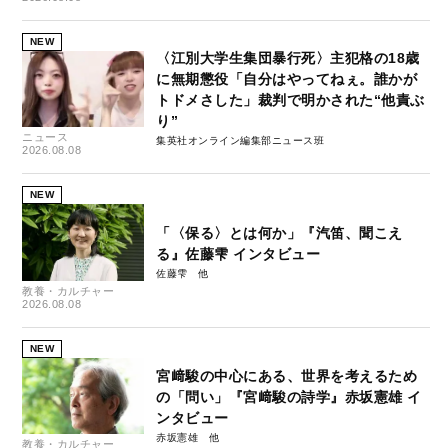
NEW
〈江別大学生集団暴行死〉主犯格の18歳
に無期懲役「自分はやってねぇ。誰かが
トドメさした」裁判で明かされた“他責ぶ
り”
ニュース
集英社オンライン編集部ニュース班
2026.08.08
NEW
「〈保る〉とは何か」『汽笛、聞こえ
る』佐藤雫 インタビュー
佐藤雫
教養・カルチャー
2026.08.08
NEW
宮﨑駿の中心にある、世界を考えるため
の「問い」『宮﨑駿の詩学』赤坂憲雄 イ
ンタビュー
赤坂憲雄
教養・カルチャー