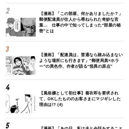
【漫画】「この部屋、何かありましたか？」
郵便配達員が住人から尋ねられた奇妙な言
葉… 仕事の中で知ってしまった“部屋の秘
密”とは
【漫画】「配達員は、普通なら踏み込まない
ような場所にも行きます」“郵便局員×ホラ
ー”の異色作、作者が語る“怪異の原点”
【風俗嬢として初仕事】着衣即を要求され
て、OKしたもののお客さまにマジギレした
理由は!? (4)
【漫画】「あの日、私は夫と会話をすること