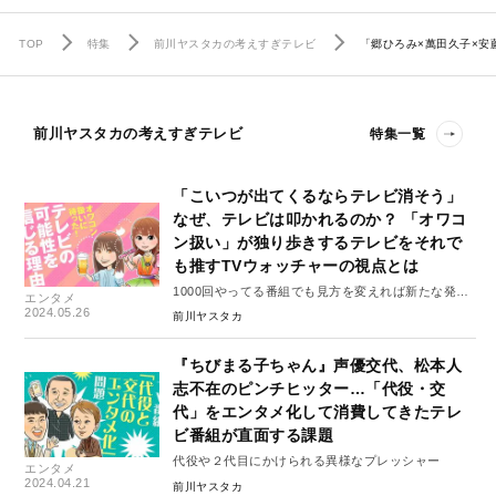
TOP
特集
前川ヤスタカの考えすぎテレビ
「郷ひろみ×萬田久子×
前川ヤスタカの考えすぎテレビ
特集一覧
「こいつが出てくるならテレビ消そう」
なぜ、テレビは叩かれるのか？ 「オワコ
ン扱い」が独り歩きするテレビをそれで
も推すTVウォッチャーの視点とは
1000回やってる番組でも見方を変えれば新たな発見
エンタメ
が!?
2024.05.26
前川ヤスタカ
『ちびまる子ちゃん』声優交代、松本人
志不在のピンチヒッター…「代役・交
代」をエンタメ化して消費してきたテレ
ビ番組が直面する課題
代役や２代目にかけられる異様なプレッシャー
エンタメ
2024.04.21
前川ヤスタカ