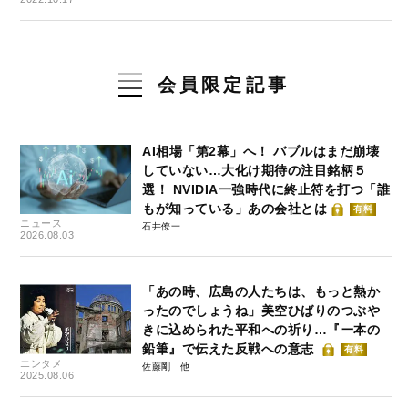
会員限定記事
AI相場「第2幕」へ！ バブルはまだ崩壊
していない…大化け期待の注目銘柄５
選！ NVIDIA一強時代に終止符を打つ「誰
もが知っている」あの会社とは
有料
ニュース
石井僚一
2026.08.03
「あの時、広島の人たちは、もっと熱か
ったのでしょうね」美空ひばりのつぶや
きに込められた平和への祈り…『一本の
鉛筆』で伝えた反戦への意志
有料
エンタメ
佐藤剛
2025.08.06