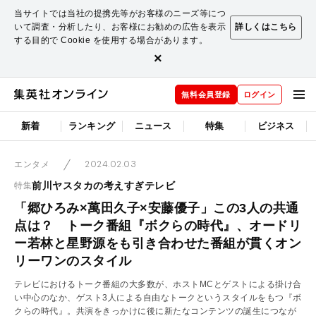
当サイトでは当社の提携先等がお客様のニーズ等につ
いて調査・分析したり、お客様にお勧めの広告を表示
詳しくはこちら
する目的で Cookie を使用する場合があります。
×
無料会員登録
ログイン
新着
ランキング
ニュース
特集
ビジネス
2024.02.03
エンタメ
前川ヤスタカの考えすぎテレビ
特集
「郷ひろみ×萬田久子×安藤優子」この3人の共通
点は？ トーク番組『ボクらの時代』、オードリ
ー若林と星野源をも引き合わせた番組が貫くオン
リーワンのスタイル
テレビにおけるトーク番組の大多数が、ホストMCとゲストによる掛け合
い中心のなか、ゲスト3人による自由なトークというスタイルをもつ『ボ
クらの時代』。共演をきっかけに後に新たなコンテンツの誕生につなが