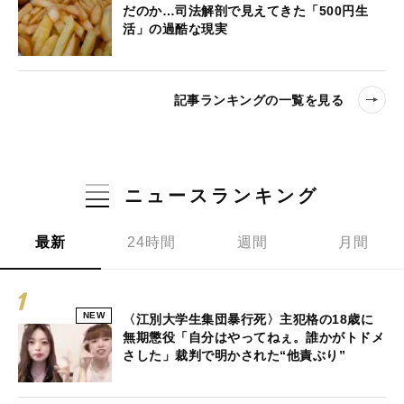
だのか…司法解剖で見えてきた「500円生
活」の過酷な現実
記事ランキングの一覧を見る
ニュースランキング
最新
24時間
週間
月間
NEW
〈江別大学生集団暴行死〉主犯格の18歳に
無期懲役「自分はやってねぇ。誰かがトドメ
さした」裁判で明かされた“他責ぶり”