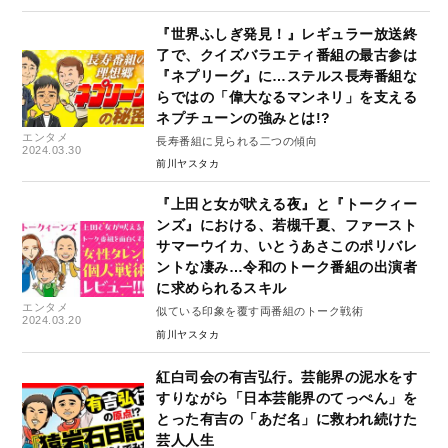
『世界ふしぎ発見！』レギュラー放送終
了で、クイズバラエティ番組の最古参は
『ネプリーグ』に…ステルス長寿番組な
らではの「偉大なるマンネリ」を支える
ネプチューンの強みとは!?
エンタメ
長寿番組に見られる二つの傾向
2024.03.30
前川ヤスタカ
『上田と女が吠える夜』と『トークィー
ンズ』における、若槻千夏、ファースト
サマーウイカ、いとうあさこのポリバレ
ントな凄み…令和のトーク番組の出演者
に求められるスキル
エンタメ
似ている印象を覆す両番組のトーク戦術
2024.03.20
前川ヤスタカ
紅白司会の有吉弘行。芸能界の泥水をす
すりながら「日本芸能界のてっぺん」を
とった有吉の「あだ名」に救われ続けた
芸人人生