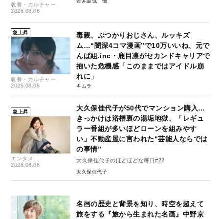
岩井圭也
教養・カルチャー
2026.08.08
急上昇
毒親、ぶつかりおじさん、ルッキズ
ム…“闇深4コマ漫画”で10万いいね、元で
んぱ組.inc・鹿目凛がセカンドキャリアで
抱いた危機感「このままではアイドル崩
れに」
教養・カルチャー
2026.08.08
キムラ
大久保佳代子が50代でマンション購入…
急上昇
きっかけは浴槽裏の湯垢地獄、「レギュ
ラー番組が多いほどローンを組みやす
い」不動産屋に言われた“芸能人ならでは
の事情”
エンタメ
大久保佳代子のほどほどな毎日#22
2026.08.08
大久保佳代子
名画の歴史と背景を知り、時空を超えて
旅をする『旅から生まれた名画』中野京