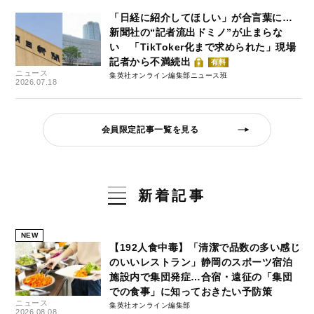
「日経に紹介してほしい」が合言葉に…
新聞社の“記者流出ドミノ”が止まらな
い 「TikToker化まで求められた」現場
記者から不満続出
有料
ニュース
集英社オンライン編集部ニュース班
2026.07.18
会員限定記事一覧を見る
新着記事
NEW
【192人食中毒】「清潔で品数の多い感じ
のいいレストラン」静岡のスポーツ宿泊
施設内で集団発症…合宿・遠征の「集団
での食事」に知っておきたい予防策
ニュース
集英社オンライン編集部
2026.08.08