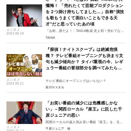
懺悔！ 「売れたくて芸能プロダクション
を２つ掛け持ちしてました…」自称“演技
も歌もうまくて面白いこともできる天
才”だと思っていたあの頃
エンタメ
『お前、誰だよ！ - TAIGA晩成 史上初！売れてない
2023.08.18
芸人自伝』#1
TAIGA
『探偵！ナイトスクープ』は絶滅危惧
種？ テレビ番組オープニングも決まり文
句も減少傾向か？ タイパ重視の今、レギ
ュラー番組の冒頭部分を調べてみたら…
エンタメ
テレビ番組にオープニングはいらない？
2023.09.21
前川ヤスタカ
「お笑い番組の減少には危機感しかな
い」－関西ローカル『座王』に託した千
原ジュニアの思い
関西ローカルの超人気お笑い番組『座王』を、主
エンタメ
宰・千原ジュニアが語る！
千原ジュニア
2022.10.17