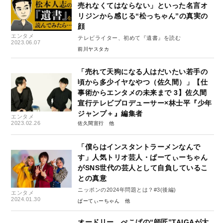
売れなくてはならない」といった名言オ
リジンから感じる“松っちゃん”の真実の
顔
エンタメ
テレビライター、初めて『遺書』を読む
2023.06.07
前川ヤスタカ
「売れて天狗になる人はだいたい若手の
頃から多少イヤなやつ（佐久間）」【仕
事術からエンタメの未来まで 3】佐久間
宣行テレビプロデューサー×林士平『少年
ジャンプ＋』編集者
エンタメ
2023.02.26
佐久間宣行
「僕らはインスタントラーメンなんで
す」人気トリオ芸人・ぱーてぃーちゃん
がSNS世代の芸人として自負しているこ
との真意
ニッポンの2024年問題とは？#3(後編)
エンタメ
2024.01.30
ぱーてぃーちゃん
オードリー、ぺこぱの“師匠”TAIGAが大