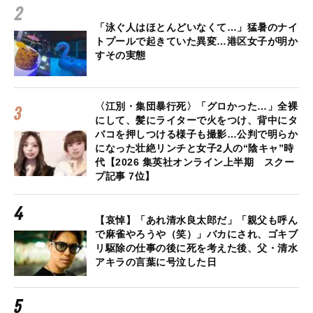
「泳ぐ人はほとんどいなくて…」猛暑のナイ
トプールで起きていた異変…港区女子が明か
すその実態
〈江別・集団暴行死〉「グロかった…」全裸
にして、髪にライターで火をつけ、背中にタ
バコを押しつける様子も撮影…公判で明らか
になった壮絶リンチと女子2人の“陰キャ”時
代【2026 集英社オンライン上半期 スクー
プ記事 7位】
【哀悼】「あれ清水良太郎だ」「親父も呼ん
で麻雀やろうや（笑）」バカにされ、ゴキブ
リ駆除の仕事の後に死を考えた後、父・清水
アキラの言葉に号泣した日