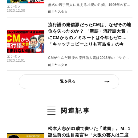
無名の若手芸人に見える才能の片鱗、1996年の有吉
エンタメ
弘行
2023.12.30
前川ヤスタカ
流行語の発信源だったCMは、なぜその地
位を失ったのか？ 「新語・流行語大賞」
にCMからのノミネートは今年もゼロ…
「キャッチコピーよりも商品名」の今
エンタメ
CMが生んだ最後の流行語大賞は2013年の「今でし
2023.12.01
ょ」
前川ヤスタカ
一覧を見る
関連記事
松本人志が31歳で書いた『遺書』。M–１
誕生前の注目発言や「大阪の芸人は二度