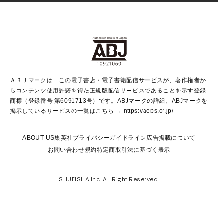
Vジャンプ
non-no Web
ヤングジャンプ定期購読デジタル
すばる
Myojo
オンラインストア
りぼん
学芸・ノンフィクション・新書
最強ジャンプ
女性マンガ
@BAILA
ヤンジャン＋
小説すばる
週プレNEWS
マーガレット
集英社OTOコンテンツ
集英社 学芸編集部
少年ジャンプ＋
その他WEBサービス
クッキー
ライトノベル・ノベライズ
MAQUIA ONLINE
となりのヤングジャンプ
集英社 文芸ステーション
週プレ グラジャパ！
別冊マーガレット
SHUEISHA MANGA-ART HERITAGE
集英社 ビジネス書
ゼブラック
ココハナ
SHUEISHA ADNAVI
SPUR.JP
集英社Webマガジン Cobalt
グランドジャンプ
web 集英社文庫
キッズ
web Sportiva
マンガMee
ジャンプキャラクターズストア
集英社新書
ジャンプルーキー！
月刊オフィスユー
ＡＢＪマークは、この電子書店・電子書籍配信サービスが、著作権者か
EDITOR'S LAB
LEE
集英社オレンジ文庫
ウルトラジャンプ
青春と読書
パラスポ＋！
らコンテンツ使用許諾を得た正規版配信サービスであることを示す登録
集英社みらい文庫
リマコミ＋
HAPPY PLUS STORE
集英社新書プラス
ジャンプTOON
商標（登録番号 第6091713号）です。ABJマークの詳細、ABJマークを
Marisol
シフォン文庫
アジア人物史
S-KIDS.LAND
マンガMeets
掲示しているサービスの一覧はこちら →
https://aebs.or.jp/
shueisha vox
よみタイ
S-MANGA
Web éclat
ダッシュエックス文庫
LEEマルシェ
kotoba
集英社ジャンプリミックス
ABOUT US
集英社プライバシーガイドライン
広告掲載について
T JAPAN:The New York Times Style Magazine
JUMP j BOOKS
お問い合わせ
規約
特定商取引法に基づく表示
SHOP Marisol
e!集英社
集英社コミック文庫
集英社女性誌ポータル
éclat premium
imidas
MEN'S NON-NO WEB
SHUEISHA Inc. All Right Reserved.
mirabella
UOMO
mirabella homme