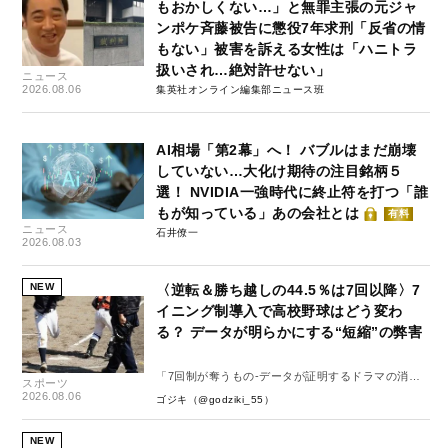
もおかしくない…」と無罪主張の元ジャ
ンポケ斉藤被告に懲役7年求刑「反省の情
もない」被害を訴える女性は「ハニトラ
扱いされ…絶対許せない」
ニュース
2026.08.06
集英社オンライン編集部ニュース班
AI相場「第2幕」へ！ バブルはまだ崩壊
していない…大化け期待の注目銘柄５
選！ NVIDIA一強時代に終止符を打つ「誰
もが知っている」あの会社とは
有料
ニュース
石井僚一
2026.08.03
NEW
〈逆転＆勝ち越しの44.5％は7回以降〉7
イニング制導入で高校野球はどう変わ
る？ データが明らかにする“短縮”の弊害
「7回制が奪うもの-データが証明するドラマの消
スポーツ
失-」
2026.08.06
ゴジキ（@godziki_55）
NEW