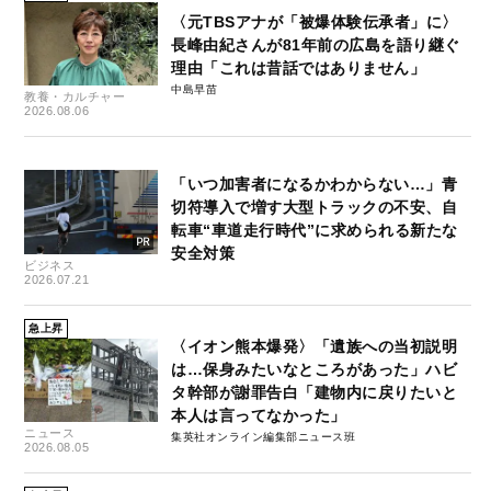
〈元TBSアナが「被爆体験伝承者」に〉
長峰由紀さんが81年前の広島を語り継ぐ
理由「これは昔話ではありません」
中島早苗
教養・カルチャー
2026.08.06
「いつ加害者になるかわからない…」青
切符導入で増す大型トラックの不安、自
転車“車道走行時代”に求められる新たな
安全対策
ビジネス
2026.07.21
急上昇
〈イオン熊本爆発〉「遺族への当初説明
は…保身みたいなところがあった」ハビ
タ幹部が謝罪告白「建物内に戻りたいと
本人は言ってなかった」
ニュース
集英社オンライン編集部ニュース班
2026.08.05