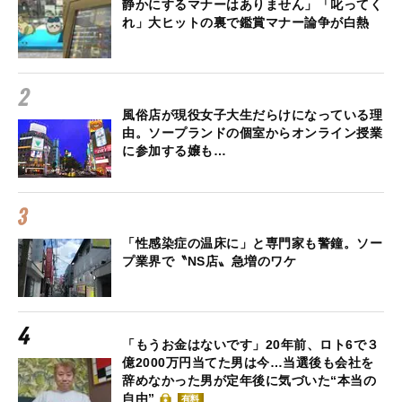
静かにするマナーはありません」「叱ってく
れ」大ヒットの裏で鑑賞マナー論争が白熱
風俗店が現役女子大生だらけになっている理
由。ソープランドの個室からオンライン授業
に参加する嬢も…
「性感染症の温床に」と専門家も警鐘。ソー
プ業界で〝NS店〟急増のワケ
「もうお金はないです」20年前、ロト6で３
億2000万円当てた男は今…当選後も会社を
辞めなかった男が定年後に気づいた“本当の
自由”
有料