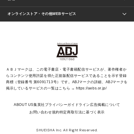
青年マンガ
ジャンプSQ.
Seventeen
週刊ヤングジャンプ
オンラインストア・その他WEBサービス
文芸・文庫・総合
芸能・情報・スポーツ
少女マンガ
Vジャンプ
non-no Web
ヤングジャンプ定期購読デジタル
すばる
Myojo
オンラインストア
りぼん
学芸・ノンフィクション・新書
最強ジャンプ
女性マンガ
@BAILA
ヤンジャン＋
小説すばる
週プレNEWS
マーガレット
集英社OTOコンテンツ
集英社 学芸編集部
少年ジャンプ＋
その他WEBサービス
クッキー
ライトノベル・ノベライズ
MAQUIA ONLINE
となりのヤングジャンプ
集英社 文芸ステーション
週プレ グラジャパ！
別冊マーガレット
SHUEISHA MANGA-ART HERITAGE
集英社 ビジネス書
ゼブラック
ココハナ
SHUEISHA ADNAVI
SPUR.JP
集英社Webマガジン Cobalt
グランドジャンプ
web 集英社文庫
キッズ
web Sportiva
マンガMee
ジャンプキャラクターズストア
集英社新書
ジャンプルーキー！
月刊オフィスユー
ＡＢＪマークは、この電子書店・電子書籍配信サービスが、著作権者か
EDITOR'S LAB
LEE
集英社オレンジ文庫
ウルトラジャンプ
青春と読書
パラスポ＋！
らコンテンツ使用許諾を得た正規版配信サービスであることを示す登録
集英社みらい文庫
リマコミ＋
HAPPY PLUS STORE
集英社新書プラス
ジャンプTOON
商標（登録番号 第6091713号）です。ABJマークの詳細、ABJマークを
Marisol
シフォン文庫
アジア人物史
S-KIDS.LAND
マンガMeets
掲示しているサービスの一覧はこちら →
https://aebs.or.jp/
shueisha vox
よみタイ
S-MANGA
Web éclat
ダッシュエックス文庫
LEEマルシェ
kotoba
集英社ジャンプリミックス
ABOUT US
集英社プライバシーガイドライン
広告掲載について
T JAPAN:The New York Times Style Magazine
JUMP j BOOKS
お問い合わせ
規約
特定商取引法に基づく表示
SHOP Marisol
e!集英社
集英社コミック文庫
集英社女性誌ポータル
éclat premium
imidas
MEN'S NON-NO WEB
SHUEISHA Inc. All Right Reserved.