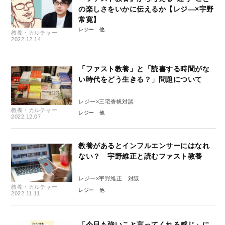
の楽しさをいかに伝えるか【レジ―×宇野
常寛】
レジー
教養・カルチャー
2022.12.14
「ファスト教養」と「読書する時間がな
い時代をどう生きる？」問題について
レジー×三宅香帆対談
教養・カルチャー
レジー
2022.12.07
教養があるとインフルエンサーにはなれ
ない？ 宇野維正と読むファスト教養
レジー×宇野維正 対談
教養・カルチャー
レジー
2022.11.11
「今日も強いこと言ってくれる感じ」に