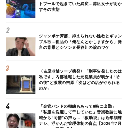
トプールで起きていた異変…港区女子が明か
すその実態
ジャンポケ斉藤、抑えられない性欲とギャン
ブル欲…粗品の「俺なんとかしますから」発
言の背景とシソンヌ長谷川の涙のワケ
〈吉原老舗ソープ摘発〉「刑事告発したのは
私です」内部通報した元従業員が明かす“そ
の後”と激震の吉原「次はどの店がやられる
のか」
「金管バンドの朝練もあって6時に出勤」
「私服を洗濯して干していた」音楽教諭に地
域から“同情”の声も…「救助袋」は近年訓練
ナシ、浮かんだ管理体制の盲点【2026年7月