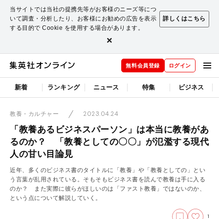
当サイトでは当社の提携先等がお客様のニーズ等につ
いて調査・分析したり、お客様にお勧めの広告を表示
詳しくはこちら
する目的で Cookie を使用する場合があります。
×
無料会員登録
ログイン
新着
ランキング
ニュース
特集
ビジネス
2023.04.24
教養・カルチャー
「教養あるビジネスパーソン」は本当に教養があ
るのか？ 「教養としての〇〇」が氾濫する現代
人の甘い目論見
近年、多くのビジネス書のタイトルに「教養」や「教養としての」とい
う言葉が乱用されている。そもそもビジネス書を読んで教養は手に入る
のか？ また実際に彼らがほしいのは「ファスト教養」ではないのか、
という点について解説していく。
1