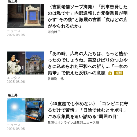
急上昇
〈吉原老舗ソープ摘発〉「刑事告発した
のは私です」内部通報した元従業員が明
かす“その後”と激震の吉原「次はどの店
がやられるのか」
ニュース
河合桃子
2026.08.05
「あの時、広島の人たちは、もっと熱か
ったのでしょうね」美空ひばりのつぶや
きに込められた平和への祈り…『一本の
鉛筆』で伝えた反戦への意志
有料
エンタメ
佐藤剛
2025.08.06
急上昇
〈40度超でも休めない〉「コンビニに寄
るだけで苦情」「日陰で休むとサボり」
ごみ収集員を追い詰める“周囲の目”
集英社オンライン編集部ニュース班
ニュース
2026.08.05