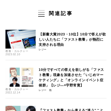
関連記事
【新書大賞2023・10位】10分で答えが欲
しい人たちに「ファスト教養」が熱烈に
支持される理由
レジー
教養・カルチャー
2023.02.10
10分ですべての答えを欲しがる「ファス
ト教養」現象を加速させた「いじめマー
ケティング」と「オンラインイベント症
候群」【レジ―×宇野常寛】
教養・カルチャー
レジー
2022.12.14
『ファスト教養』から考える“迷う”こと