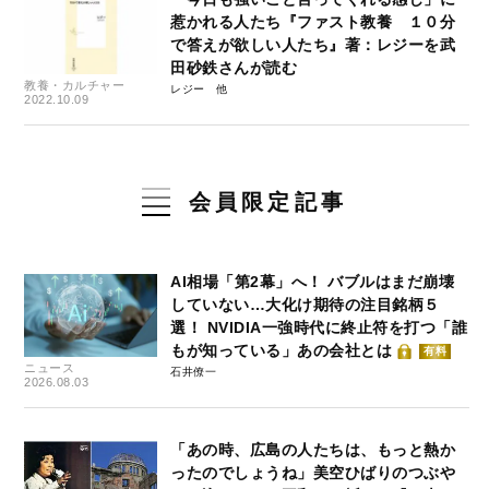
惹かれる人たち『ファスト教養 １０分
で答えが欲しい人たち』著：レジーを武
田砂鉄さんが読む
教養・カルチャー
レジー
2022.10.09
会員限定記事
AI相場「第2幕」へ！ バブルはまだ崩壊
していない…大化け期待の注目銘柄５
選！ NVIDIA一強時代に終止符を打つ「誰
もが知っている」あの会社とは
有料
ニュース
石井僚一
2026.08.03
「あの時、広島の人たちは、もっと熱か
ったのでしょうね」美空ひばりのつぶや