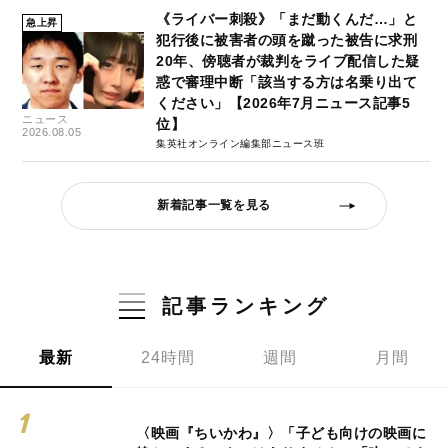
《ライバー刺殺》「まだ動くんだ…」と
急上昇
犯行後に被害者の頭を蹴った被告に求刑
20年、傍聴者が裁判をライブ配信した疑
惑で審理中断「該当する方は名乗り出て
ください」【2026年7月ニュース記事5
ニュース
位】
2026.08.05
集英社オンライン編集部ニュース班
新着記事一覧を見る
記事ランキング
最新
24時間
週間
月間
〈映画『ちいかわ』〉「子ども向けの映画に