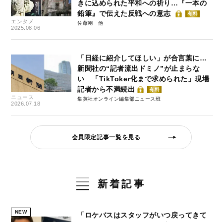
きに込められた平和への祈り…『一本の
鉛筆』で伝えた反戦への意志
有料
エンタメ
佐藤剛
2025.08.06
「日経に紹介してほしい」が合言葉に…
新聞社の“記者流出ドミノ”が止まらな
い 「TikToker化まで求められた」現場
記者から不満続出
有料
ニュース
集英社オンライン編集部ニュース班
2026.07.18
会員限定記事一覧を見る
新着記事
NEW
「ロケバスはスタッフがいつ戻ってきて