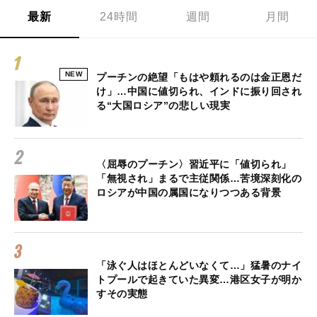
最新
24時間
週間
月間
NEW
プーチンの絶望「もはや頼れるのは金正恩だ
け」…中国に値切られ、インドに振り回され
る“大国ロシア”の悲しい現実
〈屈辱のプーチン〉習近平に「値切られ」
「無視され」まるで主従関係…苦境深刻化の
ロシアが中国の属国になりつつある背景
「泳ぐ人はほとんどいなくて…」猛暑のナイ
トプールで起きていた異変…港区女子が明か
すその実態