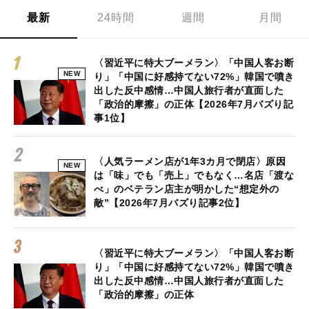
最新
24時間
週間
月間
〈習近平に特大ブーメラン〉「中国人客お断
NEW
り」「中国に好感持てない72%」韓国で噴き
出した反中感情…中国人旅行者が直面した
「政治的摩擦」の正体【2026年7月バズり記
事1位】
〈人気ラーメン店が1年3カ月で閉店〉原因
NEW
は「味」でも「売上」でもなく…名店「渡な
べ」のベテラン店主が明かした“想定外の
敵”【2026年7月バズり記事2位】
〈習近平に特大ブーメラン〉「中国人客お断
り」「中国に好感持てない72%」韓国で噴き
出した反中感情…中国人旅行者が直面した
「政治的摩擦」の正体