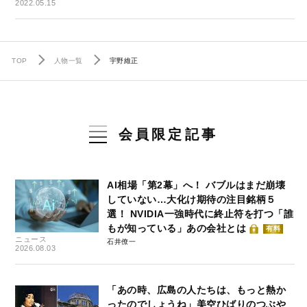
2022.05.15
TOP
人物一覧
宇野維正
会員限定記事
AI相場「第2幕」へ！ バブルはまだ崩壊
していない…大化け期待の注目銘柄５
選！ NVIDIA一強時代に終止符を打つ「誰
もが知っている」あの会社とは
有料
ニュース
石井僚一
2026.08.03
「あの時、広島の人たちは、もっと熱か
ったのでしょうね」美空ひばりのつぶや