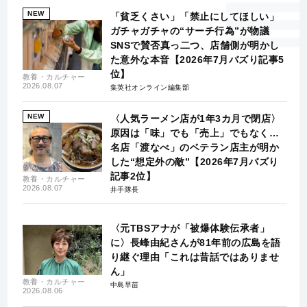
NEW
「貧乏くさい」「禁止にしてほしい」
ガチャガチャの“サーチ行為”が物議
SNSで賛否真っ二つ、店舗側が明かし
た意外な本音【2026年7月バズり記事5
位】
教養・カルチャー
2026.08.07
集英社オンライン編集部
NEW
〈人気ラーメン店が1年3カ月で閉店〉
原因は「味」でも「売上」でもなく…
名店「渡なべ」のベテラン店主が明か
した“想定外の敵”【2026年7月バズり
記事2位】
教養・カルチャー
2026.08.07
井手隊長
〈元TBSアナが「被爆体験伝承者」
に〉長峰由紀さんが81年前の広島を語
り継ぐ理由「これは昔話ではありませ
ん」
教養・カルチャー
中島早苗
2026.08.06