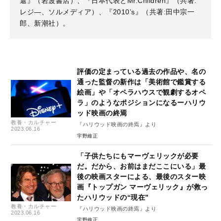
還』（岩波書店）、『日本代表とMr.Children』（共著:
レジ―、ソルメディア）、『2010’s』（共著:田中宗一
郎、新潮社）。
評価の定まっている過去の作品や、名の
通った監督の新作は「美術館で鑑賞する
絵画」や「オペラハウスで観劇するオペ
ラ」のようなポジションになるーハリウ
ッド映画の終焉
教養・カルチャー
『ハリウッド映画の終焉』より
2023.06.16
宇野維正
「子供たちにもマーヴェリックが必要
だ。だから、お前はまだここにいる」最
後の映画スターによる、最後のスター映
画『トップガン マーヴェリック』が救っ
たハリウッドの“現在”
教養・カルチャー
『ハリウッド映画の終焉』より
2023.06.16
宇野維正