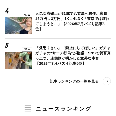
人気女流雀士が31歳で八丈島へ移住…家賃
NEW
15万円→3万円、1K→4LDK「東京では壊れ
てしまうと…」【2026年7月バズり記事3
位】
「貧乏くさい」「禁止にしてほしい」ガチャ
NEW
ガチャの“サーチ行為”が物議 SNSで賛否真
っ二つ、店舗側が明かした意外な本音
【2026年7月バズり記事5位】
記事ランキングの一覧を見る
ニュースランキング