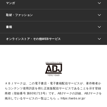
マンガ
取材・ファッション
少年マンガ
週刊少年ジャンプ
書籍
ファッション・美容
青年マンガ
ジャンプSQ.
Seventeen
週刊ヤングジャンプ
オンラインストア・その他WEBサービス
文芸・文庫・総合
芸能・情報・スポーツ
少女マンガ
Vジャンプ
non-no Web
ヤングジャンプ定期購読デジタル
すばる
Myojo
オンラインストア
りぼん
学芸・ノンフィクション・新書
最強ジャンプ
女性マンガ
@BAILA
ヤンジャン＋
小説すばる
週プレNEWS
マーガレット
集英社OTOコンテンツ
集英社 学芸編集部
少年ジャンプ＋
その他WEBサービス
クッキー
ライトノベル・ノベライズ
MAQUIA ONLINE
となりのヤングジャンプ
集英社 文芸ステーション
週プレ グラジャパ！
別冊マーガレット
SHUEISHA MANGA-ART HERITAGE
集英社 ビジネス書
ゼブラック
ココハナ
SHUEISHA ADNAVI
SPUR.JP
集英社Webマガジン Cobalt
グランドジャンプ
web 集英社文庫
キッズ
web Sportiva
マンガMee
ジャンプキャラクターズストア
集英社新書
ジャンプルーキー！
月刊オフィスユー
ＡＢＪマークは、この電子書店・電子書籍配信サービスが、著作権者か
EDITOR'S LAB
LEE
集英社オレンジ文庫
ウルトラジャンプ
青春と読書
パラスポ＋！
らコンテンツ使用許諾を得た正規版配信サービスであることを示す登録
集英社みらい文庫
リマコミ＋
HAPPY PLUS STORE
集英社新書プラス
ジャンプTOON
商標（登録番号 第6091713号）です。ABJマークの詳細、ABJマークを
Marisol
シフォン文庫
アジア人物史
S-KIDS.LAND
マンガMeets
掲示しているサービスの一覧はこちら →
https://aebs.or.jp/
shueisha vox
よみタイ
S-MANGA
Web éclat
ダッシュエックス文庫