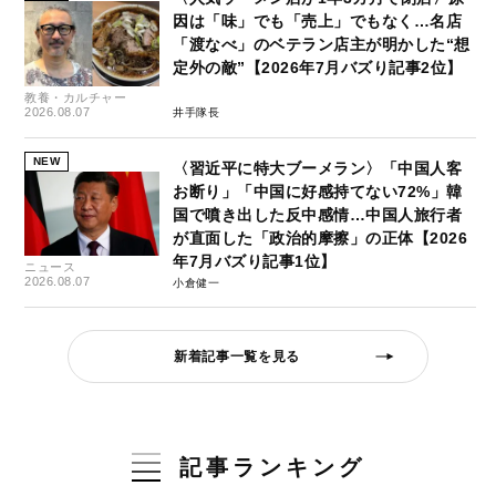
因は「味」でも「売上」でもなく…名店
「渡なべ」のベテラン店主が明かした“想
定外の敵”【2026年7月バズり記事2位】
教養・カルチャー
2026.08.07
井手隊長
NEW
〈習近平に特大ブーメラン〉「中国人客
お断り」「中国に好感持てない72%」韓
国で噴き出した反中感情…中国人旅行者
が直面した「政治的摩擦」の正体【2026
年7月バズり記事1位】
ニュース
2026.08.07
小倉健一
新着記事一覧を見る
記事ランキング