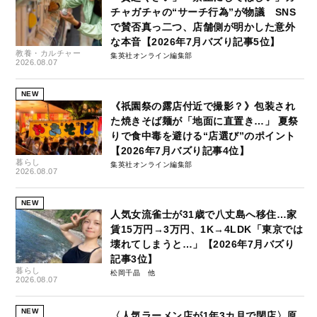
チャガチャの“サーチ行為”が物議 SNS
で賛否真っ二つ、店舗側が明かした意外
な本音【2026年7月バズり記事5位】
教養・カルチャー
集英社オンライン編集部
2026.08.07
NEW
《祇園祭の露店付近で撮影？》包装され
た焼きそば麺が「地面に直置き…」 夏祭
りで食中毒を避ける“店選び”のポイント
【2026年7月バズり記事4位】
暮らし
集英社オンライン編集部
2026.08.07
NEW
人気女流雀士が31歳で八丈島へ移住…家
賃15万円→3万円、1K→4LDK「東京では
壊れてしまうと…」【2026年7月バズり
記事3位】
暮らし
松岡千晶
2026.08.07
NEW
〈人気ラーメン店が1年3カ月で閉店〉原