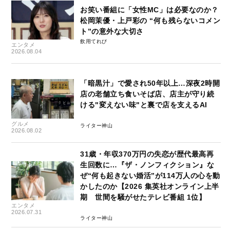
お笑い番組に「女性MC」は必要なのか？
松岡茉優・上戸彩の “何も残らないコメン
ト”の意外な大切さ
飲用てれび
エンタメ
2026.08.04
「暗黒汁」で愛され50年以上…深夜2時開
店の老舗立ち食いそば店、店主が守り続
ける"変えない味"と裏で店を支えるAI
グルメ
ライター神山
2026.08.02
31歳・年収370万円の失恋が歴代最高再
生回数に…『ザ・ノンフィクション』な
ぜ“何も起きない婚活”が114万人の心を動
かしたのか【2026 集英社オンライン上半
期 世間を騒がせたテレビ番組 1位】
エンタメ
2026.07.31
ライター神山