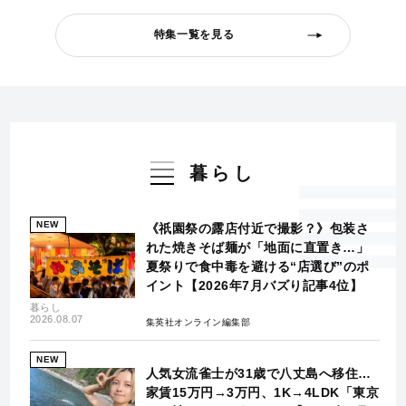
特集一覧を見る
暮らし
NEW
《祇園祭の露店付近で撮影？》包装さ
れた焼きそば麺が「地面に直置き…」
夏祭りで食中毒を避ける“店選び”のポ
イント【2026年7月バズり記事4位】
暮らし
2026.08.07
集英社オンライン編集部
NEW
人気女流雀士が31歳で八丈島へ移住…
家賃15万円→3万円、1K→4LDK「東京