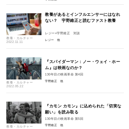
教養があるとインフルエンサーにはなれ
ない？ 宇野維正と読むファスト教養
レジー×宇野維正 対談
教養・カルチャー
レジー
2022.11.11
『スパイダーマン：ノー・ウェイ・ホー
ム』は映画なのか？
130年目の映画革命 第4回
宇野維正
教養・カルチャー
2022.05.22
『カモン カモン』に込められた「切実な
願い」を読み取る
130年目の映画革命 第5回
宇野維正
教養・カルチャー