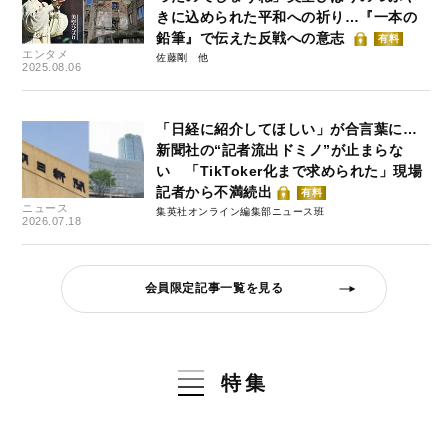
きに込められた平和への祈り…『一本の
鉛筆』で伝えた反戦への意志
有料
エンタメ
佐藤剛
2025.08.06
「日経に紹介してほしい」が合言葉に…
新聞社の“記者流出ドミノ”が止まらな
い 「TikToker化まで求められた」現場
記者から不満続出
有料
ニュース
集英社オンライン編集部ニュース班
2026.07.18
会員限定記事一覧を見る
特集