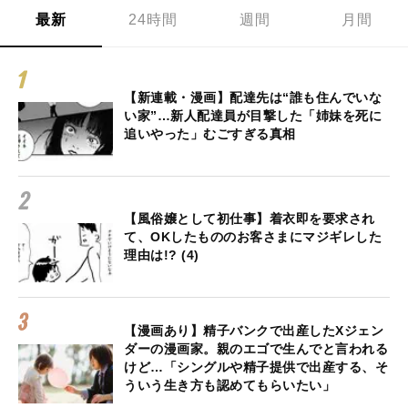
最新
24時間
週間
月間
【新連載・漫画】配達先は“誰も住んでいな
い家”…新人配達員が目撃した「姉妹を死に
追いやった」むごすぎる真相
【風俗嬢として初仕事】着衣即を要求され
て、OKしたもののお客さまにマジギレした
理由は!? (4)
【漫画あり】精子バンクで出産したXジェン
ダーの漫画家。親のエゴで生んでと言われる
けど…「シングルや精子提供で出産する、そ
ういう生き方も認めてもらいたい」