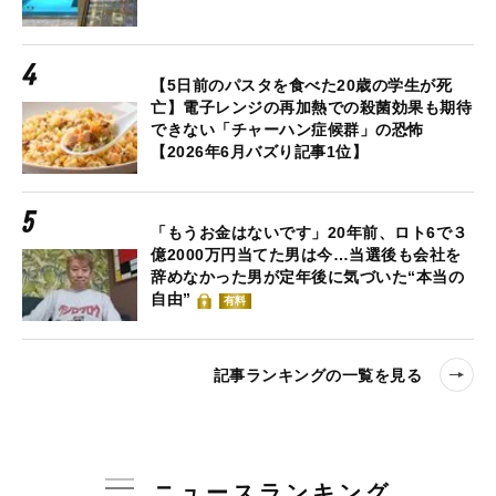
【5日前のパスタを食べた20歳の学生が死
亡】電子レンジの再加熱での殺菌効果も期待
できない「チャーハン症候群」の恐怖
【2026年6月バズり記事1位】
「もうお金はないです」20年前、ロト6で３
億2000万円当てた男は今…当選後も会社を
辞めなかった男が定年後に気づいた“本当の
自由”
有料
記事ランキングの一覧を見る
ニュースランキング