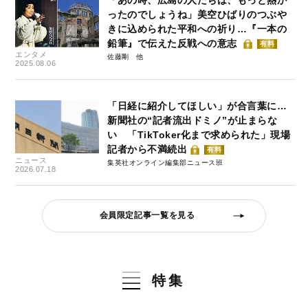
「あの時、広島の人たちは、もっと熱か
ったのでしょうね」美空ひばりのつぶや
きに込められた平和への祈り…『一本の
鉛筆』で伝えた反戦への意志
有料
エンタメ
佐藤剛
2025.08.06
「日経に紹介してほしい」が合言葉に…
新聞社の“記者流出ドミノ”が止まらな
い 「TikToker化まで求められた」現場
記者から不満続出
有料
ニュース
集英社オンライン編集部ニュース班
2026.07.18
会員限定記事一覧を見る
特集