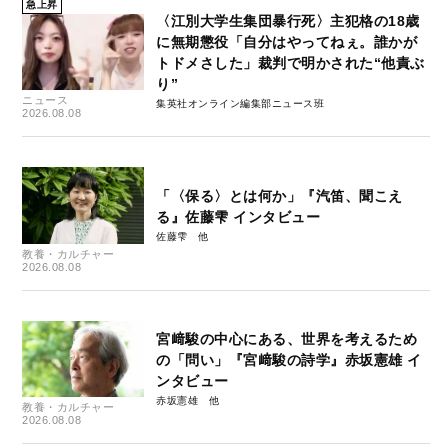
急上昇
〈江別大学生集団暴行死〉主犯格の18歳
に無期懲役「自分はやってねぇ。誰かが
トドメさした」裁判で明かされた“他責ぶ
り”
ニュース
集英社オンライン編集部ニュース班
2026.08.08
「〈保る〉とは何か」『汽笛、聞こえ
る』佐藤雫 インタビュー
佐藤雫
教養・カルチャー
2026.08.08
宮﨑駿の中心にある、世界を考えるため
の「問い」『宮﨑駿の詩学』赤坂憲雄 イ
ンタビュー
赤坂憲雄
教養・カルチャー
2026.08.08