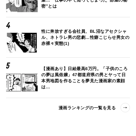
葉… 仕事の中で知ってしまった“部屋の秘
密”とは
性に奔放すぎる会社員、BL沼なアセクシャ
ル、ネトラレ男の悲劇…性癖こじらせ男女の
赤裸々実態(1)
【漫画あり】日給最高6万円。「子供のころ
の夢は風俗嬢」47都道府県の男とヤって日
本男地図を作ることを夢見た漫画家の素顔
は…
漫画ランキングの一覧を見る