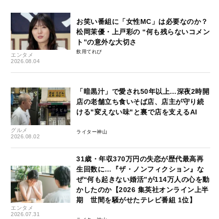
お笑い番組に「女性MC」は必要なのか？
松岡茉優・上戸彩の “何も残らないコメン
ト”の意外な大切さ
飲用てれび
エンタメ
2026.08.04
「暗黒汁」で愛され50年以上…深夜2時開
店の老舗立ち食いそば店、店主が守り続
ける"変えない味"と裏で店を支えるAI
グルメ
ライター神山
2026.08.02
31歳・年収370万円の失恋が歴代最高再
生回数に…『ザ・ノンフィクション』な
ぜ“何も起きない婚活”が114万人の心を動
かしたのか【2026 集英社オンライン上半
期 世間を騒がせたテレビ番組 1位】
エンタメ
2026.07.31