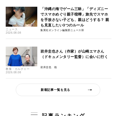
「沖縄の海でゲーム三昧」「ディズニー
でスマホめぐり親子喧嘩」旅先でスマホ
を手放さない子ども、親はどうする？ 親
も見直したい3つのルール
ニュース
集英社オンライン編集部ニュース班
2026.08.08
岩井圭也さん（作家）が山崎エマさん
（ドキュメンタリー監督）に会いに行く
岩井圭也
教養・カルチャー
2026.08.08
新着記事一覧を見る
記事ランキング