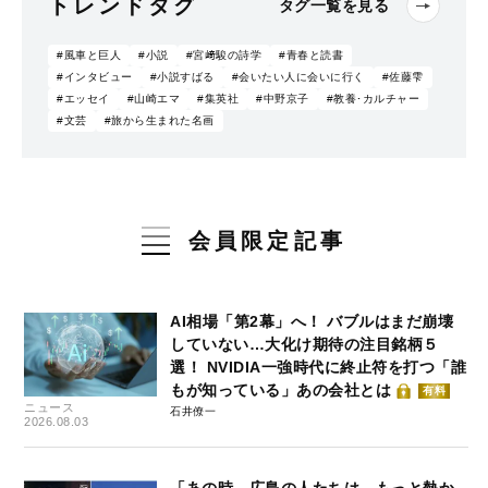
トレンドタグ
タグ一覧を見る
#風車と巨人
#小説
#宮﨑駿の詩学
#青春と読書
#インタビュー
#小説すばる
#会いたい人に会いに行く
#佐藤雫
#エッセイ
#山崎エマ
#集英社
#中野京子
#教養･カルチャー
#文芸
#旅から生まれた名画
会員限定記事
AI相場「第2幕」へ！ バブルはまだ崩壊
していない…大化け期待の注目銘柄５
選！ NVIDIA一強時代に終止符を打つ「誰
もが知っている」あの会社とは
有料
ニュース
石井僚一
2026.08.03