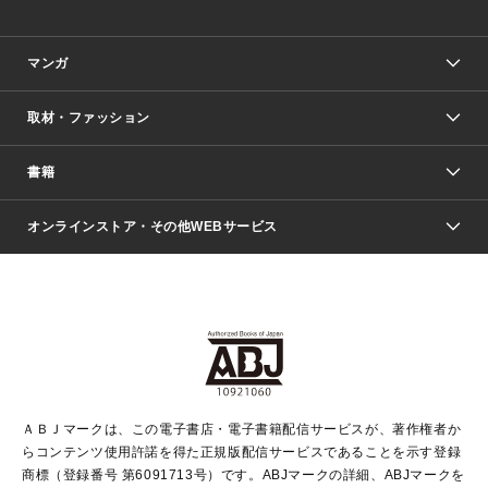
マンガ
取材・ファッション
少年マンガ
週刊少年ジャンプ
書籍
ファッション・美容
青年マンガ
ジャンプSQ.
Seventeen
週刊ヤングジャンプ
オンラインストア・その他WEBサービス
文芸・文庫・総合
芸能・情報・スポーツ
少女マンガ
Vジャンプ
non-no Web
ヤングジャンプ定期購読デジタル
すばる
Myojo
オンラインストア
りぼん
学芸・ノンフィクション・新書
最強ジャンプ
女性マンガ
@BAILA
ヤンジャン＋
小説すばる
週プレNEWS
マーガレット
集英社OTOコンテンツ
集英社 学芸編集部
少年ジャンプ＋
その他WEBサービス
クッキー
ライトノベル・ノベライズ
MAQUIA ONLINE
となりのヤングジャンプ
集英社 文芸ステーション
週プレ グラジャパ！
別冊マーガレット
SHUEISHA MANGA-ART HERITAGE
集英社 ビジネス書
ゼブラック
ココハナ
SHUEISHA ADNAVI
SPUR.JP
集英社Webマガジン Cobalt
グランドジャンプ
web 集英社文庫
キッズ
web Sportiva
マンガMee
ジャンプキャラクターズストア
集英社新書
ジャンプルーキー！
月刊オフィスユー
ＡＢＪマークは、この電子書店・電子書籍配信サービスが、著作権者か
EDITOR'S LAB
LEE
集英社オレンジ文庫
ウルトラジャンプ
青春と読書
パラスポ＋！
らコンテンツ使用許諾を得た正規版配信サービスであることを示す登録
集英社みらい文庫
リマコミ＋
HAPPY PLUS STORE
集英社新書プラス
ジャンプTOON
商標（登録番号 第6091713号）です。ABJマークの詳細、ABJマークを
Marisol
シフォン文庫