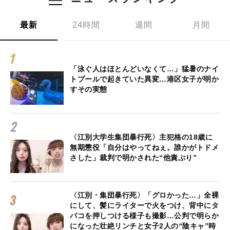
最新
24時間
週間
月間
「泳ぐ人はほとんどいなくて…」猛暑のナイ
トプールで起きていた異変…港区女子が明か
すその実態
〈江別大学生集団暴行死〉主犯格の18歳に
無期懲役「自分はやってねぇ。誰かがトドメ
さした」裁判で明かされた“他責ぶり”
〈江別・集団暴行死〉「グロかった…」全裸
にして、髪にライターで火をつけ、背中にタ
バコを押しつける様子も撮影…公判で明らか
になった壮絶リンチと女子2人の“陰キャ”時