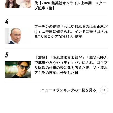
代【2026 集英社オンライン上半期 スクー
プ記事 7位】
プーチンの絶望「もはや頼れるのは金正恩だ
け」…中国に値切られ、インドに振り回され
る“大国ロシア”の悲しい現実
【哀悼】「あれ清水良太郎だ」「親父も呼ん
で麻雀やろうや（笑）」バカにされ、ゴキブ
リ駆除の仕事の後に死を考えた後、父・清水
アキラの言葉に号泣した日
ニュースランキングの一覧を見る