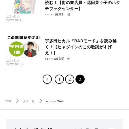
読む！【街の書店員・花田菜々子のハタ
チブックセンター】
non-no編集部
エンタメ
2022.04.10
宇多田ヒカル『BADモード』を読み解
く！【ヒャダインのこの歌詞がすげ
え！】
non-no編集部
エンタメ
2022.04.09
1
2
3
TOP
タグ一覧
non-no Web