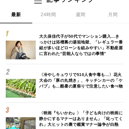
最新
24時間
週間
月間
大久保佳代子が50代でマンション購入…き
っかけは浴槽裏の湯垢地獄、「レギュラー番
組が多いほどローンを組みやすい」不動産屋
に言われた“芸能人ならではの事情”
〈冷やしキュウリで510人食中毒も…〉花火
大会の「豚の丸焼き」、キッチンカーの「ケ
バブ」も…酷暑の夏祭りで注意したい食べ物
〈映画『ちいかわ』〉「子ども向けの映画に
静かにするマナーはありません」「叱ってく
れ」大ヒットの裏で鑑賞マナー論争が白熱