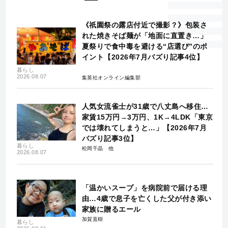
《祇園祭の露店付近で撮影？》包装さ
れた焼きそば麺が「地面に直置き…」
夏祭りで食中毒を避ける“店選び”のポ
イント【2026年7月バズり記事4位】
暮らし
2026.08.07
集英社オンライン編集部
人気女流雀士が31歳で八丈島へ移住…
家賃15万円→3万円、1K→4LDK「東京
では壊れてしまうと…」【2026年7月
バズり記事3位】
暮らし
松岡千晶
2026.08.07
「温かいスープ」を病院前で届ける理
由…4歳で息子を亡くした父が付き添い
家族に贈るエール
加賀直樹
暮らし