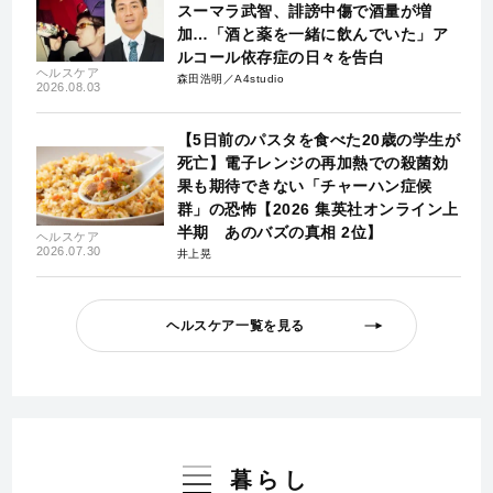
スーマラ武智、誹謗中傷で酒量が増
加…「酒と薬を一緒に飲んでいた」ア
ルコール依存症の日々を告白
ヘルスケア
森田浩明／A4studio
2026.08.03
【5日前のパスタを食べた20歳の学生が
死亡】電子レンジの再加熱での殺菌効
果も期待できない「チャーハン症候
群」の恐怖【2026 集英社オンライン上
半期 あのバズの真相 2位】
ヘルスケア
2026.07.30
井上晃
ヘルスケア一覧を見る
暮らし