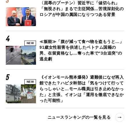
〈屈辱のプーチン〉習近平に「値切られ」
「無視され」まるで主従関係…苦境深刻化の
ロシアが中国の属国になりつつある背景
≪飯能≫「腹が減って食べ物を盗もうと…」
NEW
91歳女性殺害を供述したベトナム国籍の
男、在留資格なし…奪った車で“3台追突”の
逃走劇
《イオンモール熊本爆発》避難後になぜ再入
NEW
館できた？ハビタ幹部は「気をつけて行って
らっしゃいと…モール職員は引き止めなかっ
た」と主張、イオンは「運用を徹底できなか
った可能性」
ニュースランキングの一覧を見る