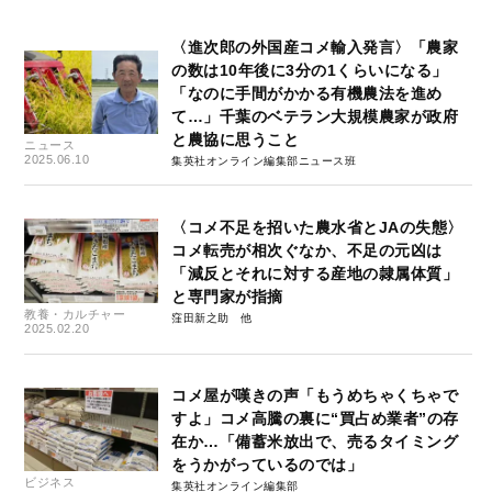
〈進次郎の外国産コメ輸入発言〉「農家
の数は10年後に3分の1くらいになる」
「なのに手間がかかる有機農法を進め
て…」千葉のベテラン大規模農家が政府
と農協に思うこと
ニュース
2025.06.10
集英社オンライン編集部ニュース班
〈コメ不足を招いた農水省とJAの失態〉
コメ転売が相次ぐなか、不足の元凶は
「減反とそれに対する産地の隷属体質」
と専門家が指摘
教養・カルチャー
窪田新之助
2025.02.20
コメ屋が嘆きの声「もうめちゃくちゃで
すよ」コメ高騰の裏に“買占め業者”の存
在か…「備蓄米放出で、売るタイミング
をうかがっているのでは」
ビジネス
集英社オンライン編集部