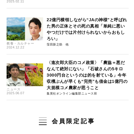
2025.02.11
22億円横領しながら“JAの神様”と呼ばれ
た男の正体とその死の真相「単純に悪い
やつだけでは片付けられないからおもし
ろい」
教養・カルチャー
窪田新之助
2024.12.22
〈進次郎大臣のコメ政策〉「農協＝悪だ
なんて絶対にない」「石破さんの5キロ
3000円台というのは的を射ている」今年
収穫ぶんが早くも“完売”も借金は1億円の
大規模コメ農家が思うこと
ニュース
2025.06.07
集英社オンライン編集部ニュース班
会員限定記事