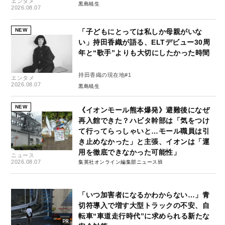
エンタメ
黒島暁生
2026.08.07
NEW
「子どもにとっては私しか母親がいな
い」持田香織が語る、ELTデビュー30周
年と“歌手”よりも大切にしたかった時間
持田香織の現在地#1
エンタメ
2026.08.07
黒島暁生
NEW
《イオンモール熊本爆発》避難後になぜ
再入館できた？ハビタ幹部は「気をつけ
て行ってらっしゃいと…モール職員は引
き止めなかった」と主張、イオンは「運
用を徹底できなかった可能性」
ニュース
2026.08.07
集英社オンライン編集部ニュース班
「いつ加害者になるかわからない…」青
切符導入で増す大型トラックの不安、自
転車“車道走行時代”に求められる新たな