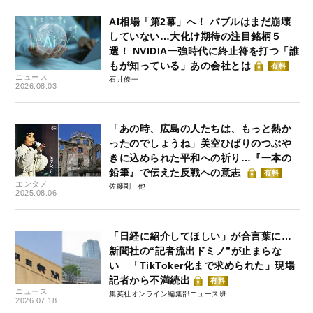
AI相場「第2幕」へ！ バブルはまだ崩壊
していない…大化け期待の注目銘柄５
選！ NVIDIA一強時代に終止符を打つ「誰
もが知っている」あの会社とは
有料
ニュース
石井僚一
2026.08.03
「あの時、広島の人たちは、もっと熱か
ったのでしょうね」美空ひばりのつぶや
きに込められた平和への祈り…『一本の
鉛筆』で伝えた反戦への意志
有料
エンタメ
佐藤剛
2025.08.06
「日経に紹介してほしい」が合言葉に…
新聞社の“記者流出ドミノ”が止まらな
い 「TikToker化まで求められた」現場
記者から不満続出
有料
ニュース
集英社オンライン編集部ニュース班
2026.07.18