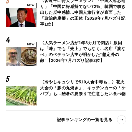
〈習近平に特大ブーメラン〉「中国人客お断
NEW
り」「中国に好感持てない72%」韓国で噴き
出した反中感情…中国人旅行者が直面した
「政治的摩擦」の正体【2026年7月バズり記
事1位】
〈人気ラーメン店が1年3カ月で閉店〉原因
NEW
は「味」でも「売上」でもなく…名店「渡な
べ」のベテラン店主が明かした“想定外の
敵”【2026年7月バズり記事2位】
〈冷やしキュウリで510人食中毒も…〉花火
大会の「豚の丸焼き」、キッチンカーの「ケ
バブ」も…酷暑の夏祭りで注意したい食べ物
記事ランキングの一覧を見る