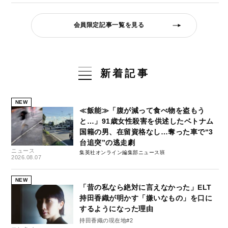
会員限定記事一覧を見る
新着記事
NEW
≪飯能≫「腹が減って食べ物を盗もう
と…」91歳女性殺害を供述したベトナム
国籍の男、在留資格なし…奪った車で“3
台追突”の逃走劇
ニュース
集英社オンライン編集部ニュース班
2026.08.07
NEW
「昔の私なら絶対に言えなかった」ELT
持田香織が明かす「嫌いなもの」を口に
するようになった理由
持田香織の現在地#2