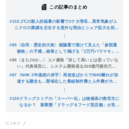
この記事のまとめ
#1
52.2℃の殺人的猛暑の影響で2ケタ増収…異常気象がユ
ニクロの業績を左右する意外な理由とシェア拡大を担う
あの定番アイテム
#85
〈自民・歴史的大敗〉都議選で透けて見えた「参院選
惨敗」の予感…秘策として掲げる「2万円バラマキ」政
策の乏しい根拠と効果
#86
〈またJAか…〉コメ価格「決して高いとは思っていな
い」代表発言に、システム開発巡る200億円損失穴埋
め…無責任体質がはびこる組織に求められる改革とは
#87
〈NHK 2年連続の赤字〉再放送ばかりでNHK離れが加
速する懸念も…聖域化した番組制作費と人件費が大幅
カットされる最悪のシナリオ
#150
ドラッグストアの「スーパー化」は物価高の救世主に
なるか？ 新業態「ドラッグ＆フード型店舗」が見据
える勝算と死角
ビジネス