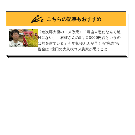
こちらの記事もおすすめ
〈進次郎大臣のコメ政策〉「農協＝悪だなんて絶
対にない」「石破さんの5キロ3000円台というの
は的を射ている」今年収穫ぶんが早くも“完売”も
借金は1億円の大規模コメ農家が思うこと