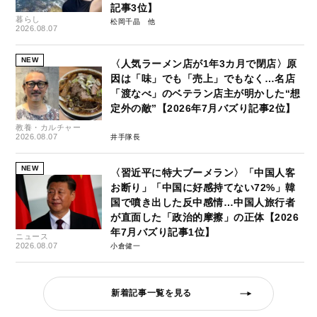
記事3位】
暮らし
松岡千晶
2026.08.07
NEW
〈人気ラーメン店が1年3カ月で閉店〉原
因は「味」でも「売上」でもなく…名店
「渡なべ」のベテラン店主が明かした“想
定外の敵”【2026年7月バズり記事2位】
教養・カルチャー
2026.08.07
井手隊長
NEW
〈習近平に特大ブーメラン〉「中国人客
お断り」「中国に好感持てない72%」韓
国で噴き出した反中感情…中国人旅行者
が直面した「政治的摩擦」の正体【2026
年7月バズり記事1位】
ニュース
2026.08.07
小倉健一
新着記事一覧を見る