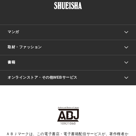
マンガ
取材・ファッション
少年マンガ
週刊少年ジャンプ
書籍
ファッション・美容
青年マンガ
ジャンプSQ.
Seventeen
週刊ヤングジャンプ
オンラインストア・その他WEBサービス
文芸・文庫・総合
芸能・情報・スポーツ
少女マンガ
Vジャンプ
non-no Web
ヤングジャンプ定期購読デジタル
すばる
Myojo
オンラインストア
りぼん
学芸・ノンフィクション・新書
最強ジャンプ
女性マンガ
@BAILA
ヤンジャン＋
小説すばる
週プレNEWS
マーガレット
集英社OTOコンテンツ
集英社 学芸編集部
少年ジャンプ＋
その他WEBサービス
クッキー
ライトノベル・ノベライズ
MAQUIA ONLINE
となりのヤングジャンプ
集英社 文芸ステーション
週プレ グラジャパ！
別冊マーガレット
SHUEISHA MANGA-ART HERITAGE
集英社 ビジネス書
ゼブラック
ココハナ
SHUEISHA ADNAVI
SPUR.JP
集英社Webマガジン Cobalt
グランドジャンプ
web 集英社文庫
キッズ
web Sportiva
マンガMee
ジャンプキャラクターズストア
集英社新書
ジャンプルーキー！
月刊オフィスユー
ＡＢＪマークは、この電子書店・電子書籍配信サービスが、著作権者か
EDITOR'S LAB
LEE
集英社オレンジ文庫