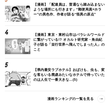
【漫画】「配達員は、普通なら踏み込まない
ような場所にも行きます」“郵便局員×ホラ
ー”の異色作、作者が語る“怪異の原点”
【漫画】東京・東村山市はパラレルワールド
に繋がっている!? オカルト研究家・角由紀
子が語る「並行世界へ飛んでしまった人」の
こと
【県内最安ラブホテル】おばけも、虫も、変
な客もいる廃虚みたいなホテルで待っていた
のは人生で一番大きな…(5)
漫画ランキングの一覧を見る