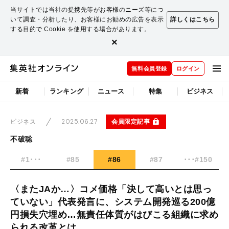
当サイトでは当社の提携先等がお客様のニーズ等につ
いて調査・分析したり、お客様にお勧めの広告を表示
詳しくはこちら
する目的で Cookie を使用する場合があります。
×
無料会員登録
ログイン
新着
ランキング
ニュース
特集
ビジネス
2025.06.27
会員限定記事
ビジネス
不破聡
#1･･･
#85
#86
#87
･･･#150
〈またJAか…〉コメ価格「決して高いとは思っ
ていない」代表発言に、システム開発巡る200億
円損失穴埋め…無責任体質がはびこる組織に求め
られる改革とは