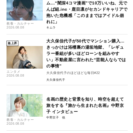
ム…“闇深4コマ漫画”で10万いいね、元で
んぱ組.inc・鹿目凛がセカンドキャリアで
抱いた危機感「このままではアイドル崩
れに」
教養・カルチャー
2026.08.08
キムラ
大久保佳代子が50代でマンション購入…
急上昇
きっかけは浴槽裏の湯垢地獄、「レギュ
ラー番組が多いほどローンを組みやす
い」不動産屋に言われた“芸能人ならでは
の事情”
エンタメ
大久保佳代子のほどほどな毎日#22
2026.08.08
大久保佳代子
名画の歴史と背景を知り、時空を超えて
旅をする『旅から生まれた名画』中野京
子 インタビュー
中野京子
教養・カルチャー
2026.08.08