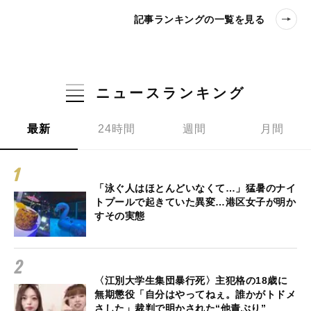
記事ランキングの一覧を見る
ニュースランキング
最新
24時間
週間
月間
「泳ぐ人はほとんどいなくて…」猛暑のナイ
トプールで起きていた異変…港区女子が明か
すその実態
〈江別大学生集団暴行死〉主犯格の18歳に
無期懲役「自分はやってねぇ。誰かがトドメ
さした」裁判で明かされた“他責ぶり”