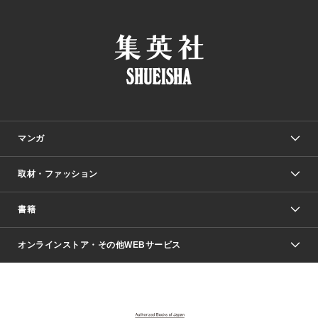
マンガ
取材・ファッション
少年マンガ
週刊少年ジャンプ
書籍
ファッション・美容
青年マンガ
ジャンプSQ.
Seventeen
週刊ヤングジャンプ
オンラインストア・その他WEBサービス
文芸・文庫・総合
芸能・情報・スポーツ
少女マンガ
Vジャンプ
non-no Web
ヤングジャンプ定期購読デジタル
すばる
Myojo
オンラインストア
りぼん
学芸・ノンフィクション・新書
最強ジャンプ
女性マンガ
@BAILA
ヤンジャン＋
小説すばる
週プレNEWS
マーガレット
集英社OTOコンテンツ
集英社 学芸編集部
少年ジャンプ＋