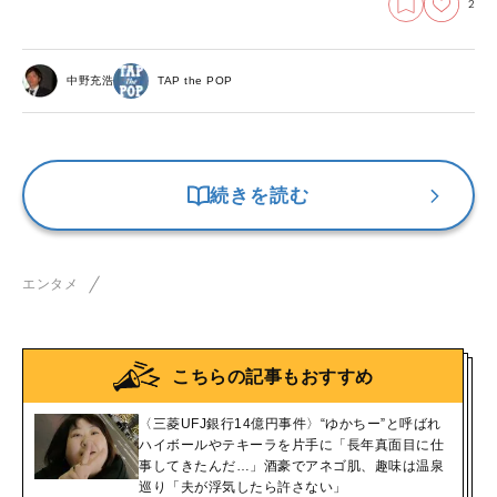
2
中野充浩
TAP the POP
続きを読む
エンタメ
こちらの記事もおすすめ
〈三菱UFJ銀行14億円事件〉“ゆかちー”と呼ばれ
ハイボールやテキーラを片手に「長年真面目に仕
事してきたんだ…」酒豪でアネゴ肌、趣味は温泉
巡り「夫が浮気したら許さない」