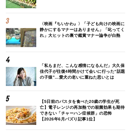
〈映画『ちいかわ』〉「子ども向けの映画に
静かにするマナーはありません」「叱ってく
れ」大ヒットの裏で鑑賞マナー論争が白熱
「私もまだ、こんな感情になるんだ」大久保
佳代子が往復4時間かけて会いに行った“話題
の子猿”…愛犬の老いに重ねた思いとは
【5日前のパスタを食べた20歳の学生が死
亡】電子レンジの再加熱での殺菌効果も期待
できない「チャーハン症候群」の恐怖
【2026年6月バズり記事1位】