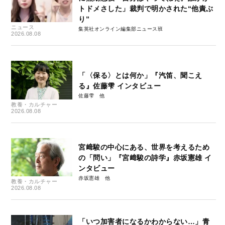
トドメさした」裁判で明かされた“他責ぶ
り”
ニュース
集英社オンライン編集部ニュース班
2026.08.08
「〈保る〉とは何か」『汽笛、聞こえ
る』佐藤雫 インタビュー
佐藤雫
教養・カルチャー
2026.08.08
宮﨑駿の中心にある、世界を考えるため
の「問い」『宮﨑駿の詩学』赤坂憲雄 イ
ンタビュー
赤坂憲雄
教養・カルチャー
2026.08.08
「いつ加害者になるかわからない…」青