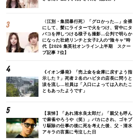
〈江別・集団暴行死〉「グロかった…」全裸
にして、髪にライターで火をつけ、背中にタ
バコを押しつける様子も撮影…公判で明らか
になった壮絶リンチと女子2人の“陰キャ”時
代【2026 集英社オンライン上半期 スクー
プ記事 7位】
《イオン爆発》「売上金を金庫に戻すよう指
示した？」死者２名のハビタの店長に問うと
涙を流し…社員は「入口によっては入れたこ
ともあったようです」
【哀悼】「あれ清水良太郎だ」「親父も呼ん
で麻雀やろうや（笑）」バカにされ、ゴキブ
リ駆除の仕事の後に死を考えた後、父・清水
アキラの言葉に号泣した日