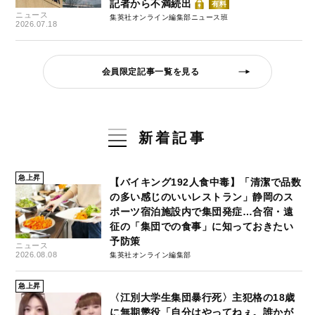
記者から不満続出
有料
ニュース
集英社オンライン編集部ニュース班
2026.07.18
会員限定記事一覧を見る
新着記事
急上昇
【バイキング192人食中毒】「清潔で品数
の多い感じのいいレストラン」静岡のス
ポーツ宿泊施設内で集団発症…合宿・遠
征の「集団での食事」に知っておきたい
予防策
ニュース
2026.08.08
集英社オンライン編集部
急上昇
〈江別大学生集団暴行死〉主犯格の18歳
に無期懲役「自分はやってねぇ。誰かが