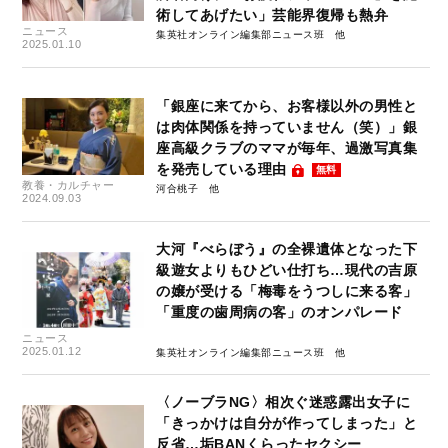
術してあげたい」芸能界復帰も熱弁
ニュース
集英社オンライン編集部ニュース班
2025.01.10
「銀座に来てから、お客様以外の男性と
は肉体関係を持っていません（笑）」銀
座高級クラブのママが毎年、過激写真集
を発売している理由
無料
教養・カルチャー
河合桃子
2024.09.03
大河『べらぼう』の全裸遺体となった下
級遊女よりもひどい仕打ち…現代の吉原
の嬢が受ける「梅毒をうつしに来る客」
「重度の歯周病の客」のオンパレード
ニュース
2025.01.12
集英社オンライン編集部ニュース班
〈ノーブラNG〉相次ぐ迷惑露出女子に
「きっかけは自分が作ってしまった」と
反省…垢BANくらったセクシー