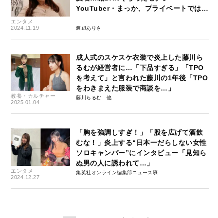
YouTuber・まっか、プライベートでは…
エンタメ
2024.11.19
渡辺ありさ
成人式のスケスケ衣装で炎上した藤川ら
るむが経営者に…「下品すぎる」「TPO
を考えて」と言われた藤川の1年後「TPO
をわきまえた服装で商談を…」
教養・カルチャー
藤川らるむ
2025.01.04
「胸を強調しすぎ！」「股を広げて酒飲
むな！」炎上する“日本一だらしない女性
ソロキャンパー”にインタビュー「見知ら
ぬ男の人に誘われて…」
エンタメ
集英社オンライン編集部ニュース班
2024.12.27