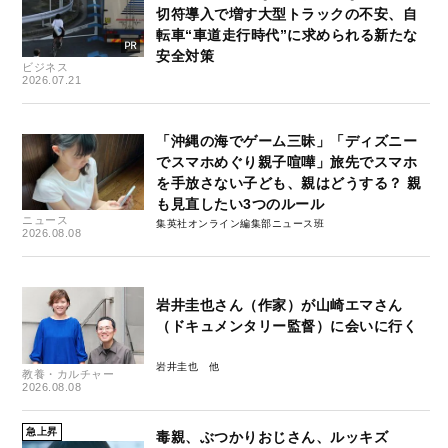
切符導入で増す大型トラックの不安、自
転車“車道走行時代”に求められる新たな
安全対策
ビジネス
2026.07.21
「沖縄の海でゲーム三昧」「ディズニー
でスマホめぐり親子喧嘩」旅先でスマホ
を手放さない子ども、親はどうする？ 親
も見直したい3つのルール
ニュース
集英社オンライン編集部ニュース班
2026.08.08
岩井圭也さん（作家）が山崎エマさん
（ドキュメンタリー監督）に会いに行く
岩井圭也
教養・カルチャー
2026.08.08
急上昇
毒親、ぶつかりおじさん、ルッキズ