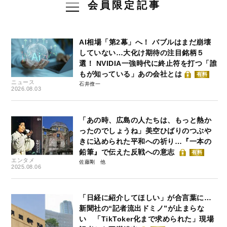
会員限定記事
AI相場「第2幕」へ！ バブルはまだ崩壊
していない…大化け期待の注目銘柄５
選！ NVIDIA一強時代に終止符を打つ「誰
もが知っている」あの会社とは
有料
ニュース
石井僚一
2026.08.03
「あの時、広島の人たちは、もっと熱か
ったのでしょうね」美空ひばりのつぶや
きに込められた平和への祈り…『一本の
鉛筆』で伝えた反戦への意志
有料
エンタメ
佐藤剛
2025.08.06
「日経に紹介してほしい」が合言葉に…
新聞社の“記者流出ドミノ”が止まらな
い 「TikToker化まで求められた」現場