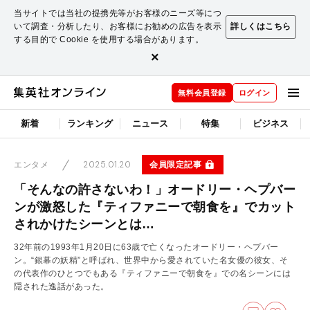
当サイトでは当社の提携先等がお客様のニーズ等につ
いて調査・分析したり、お客様にお勧めの広告を表示
詳しくはこちら
する目的で Cookie を使用する場合があります。
×
無料会員登録
ログイン
新着
ランキング
ニュース
特集
ビジネス
2025.01.20
会員限定記事
エンタメ
「そんなの許さないわ！」オードリー・ヘプバー
ンが激怒した『ティファニーで朝食を』でカット
されかけたシーンとは…
32年前の1993年1月20日に63歳で亡くなったオードリー・ヘプバー
ン。“銀幕の妖精”と呼ばれ、世界中から愛されていた名女優の彼女、そ
の代表作のひとつでもある『ティファニーで朝食を』での名シーンには
隠された逸話があった。