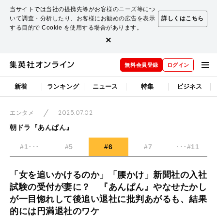
当サイトでは当社の提携先等がお客様のニーズ等につ
いて調査・分析したり、お客様にお勧めの広告を表示
詳しくはこちら
する目的で Cookie を使用する場合があります。
×
無料会員登録
ログイン
新着
ランキング
ニュース
特集
ビジネス
2025.07.02
エンタメ
朝ドラ『あんぱん』
#1･･･
#5
#6
#7
･･･#11
「女を追いかけるのか」「腰かけ」新聞社の入社
試験の受付が妻に？ 『あんぱん』やなせたかし
が一目惚れして後追い退社に批判あがるも、結果
的には円満退社のワケ