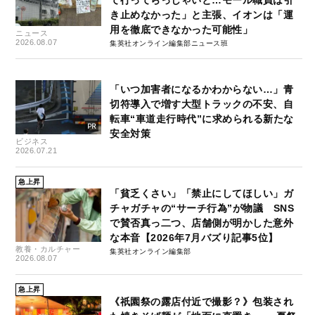
き止めなかった」と主張、イオンは「運
用を徹底できなかった可能性」
ニュース
2026.08.07
集英社オンライン編集部ニュース班
「いつ加害者になるかわからない…」青
切符導入で増す大型トラックの不安、自
転車“車道走行時代”に求められる新たな
安全対策
ビジネス
2026.07.21
急上昇
「貧乏くさい」「禁止にしてほしい」ガ
チャガチャの“サーチ行為”が物議 SNS
で賛否真っ二つ、店舗側が明かした意外
な本音【2026年7月バズり記事5位】
教養・カルチャー
集英社オンライン編集部
2026.08.07
急上昇
《祇園祭の露店付近で撮影？》包装され