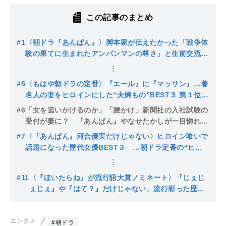
この記事のまとめ
#1
〈朝ドラ『あんぱん』〉脚本家が伝えたかった「戦争体
験の果てに生まれたアンパンマンの尊さ」と生前交流の
あったやなせたかしさんへの思い
#5
〈もはや朝ドラの定番〉『エール』に『マッサン』…著
名人の妻をヒロインにした“夫婦もの”BEST３ 第１位は
平成最後に「クセ強すぎ」なオープニングが話題となっ
#6
「女を追いかけるのか」「腰かけ」新聞社の入社試験の
た名作
受付が妻に？ 『あんぱん』やなせたかしが一目惚れし
て後追い退社に批判あがるも、結果的には円満退社のワ
#7
〈『あんぱん』河合優実だけじゃない〉ヒロイン喰いで
ケ
話題になった歴代女優BEST３ …朝ドラ定番の“ヒロ
イン三姉妹”誕生のきっかけとなった名作と大女優の存
在
#11
〈『ほいたらね』が流行語大賞ノミネート〉『じぇじ
ぇじぇ』や『はて？』だけじゃない、流行彩った歴代
朝ドラヒロインの決め台詞 初代大賞は、伝説の朝ド
ラから生まれたあの言葉…
エンタメ
#朝ドラ