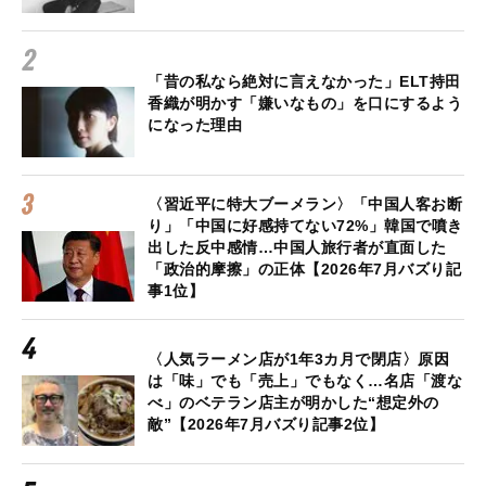
「昔の私なら絶対に言えなかった」ELT持田
香織が明かす「嫌いなもの」を口にするよう
になった理由
〈習近平に特大ブーメラン〉「中国人客お断
り」「中国に好感持てない72%」韓国で噴き
出した反中感情…中国人旅行者が直面した
「政治的摩擦」の正体【2026年7月バズり記
事1位】
〈人気ラーメン店が1年3カ月で閉店〉原因
は「味」でも「売上」でもなく…名店「渡な
べ」のベテラン店主が明かした“想定外の
敵”【2026年7月バズり記事2位】