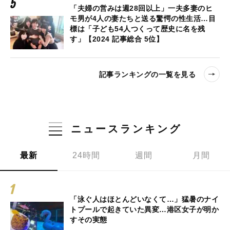
「夫婦の営みは週28回以上」一夫多妻のヒ
モ男が4人の妻たちと送る驚愕の性生活…目
標は「子ども54人つくって歴史に名を残
す」【2024 記事総合 5位】
記事ランキングの一覧を見る
ニュースランキング
最新
24時間
週間
月間
「泳ぐ人はほとんどいなくて…」猛暑のナイ
トプールで起きていた異変…港区女子が明か
すその実態