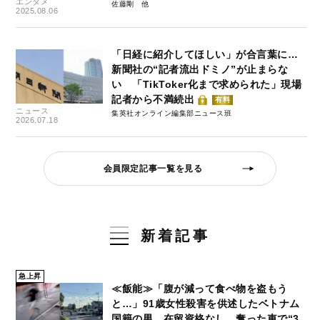
エンタメ
佐藤剛
2025.08.06
「日経に紹介してほしい」が合言葉に…
新聞社の“記者流出ドミノ”が止まらな
い 「TikToker化まで求められた」現場
記者から不満続出
有料
ニュース
集英社オンライン編集部ニュース班
2026.07.18
会員限定記事一覧を見る
新着記事
急上昇
≪飯能≫「腹が減って食べ物を盗もう
と…」91歳女性殺害を供述したベトナム
国籍の男、在留資格なし…奪った車で“3