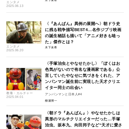
木下未希
エンタメ
2025.06.13
〈『あんぱん』異例の展開へ〉朝ドラ史
に残る戦争描写BEST4…名作ジブリ映画
の誕生秘話も描いて「アニメ好きも唸っ
た」傑作とは？
エンタメ
木下未希
2025.06.20
〈手塚治虫とやなせたかし〉「ぼくはお
色気がないので有名な漫画家である」公
言していたやなせに気づきをくれた、ア
ンパンマン誕生前に実現した天才クリエ
イター同士の出会い
教養・カルチャー
アンパンマンと日本人#4
2025.04.01
柳瀬博一
〈朝ドラ『あんぱん』〉やなせたかしは
異形のマルチクリエイターだった…手塚
治虫、坂本九、向田邦子など“天才に愛さ