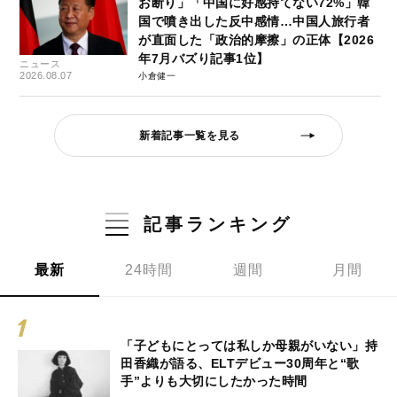
お断り」「中国に好感持てない72%」韓
国で噴き出した反中感情…中国人旅行者
が直面した「政治的摩擦」の正体【2026
年7月バズり記事1位】
ニュース
2026.08.07
小倉健一
新着記事一覧を見る
記事ランキング
最新
24時間
週間
月間
「子どもにとっては私しか母親がいない」持
田香織が語る、ELTデビュー30周年と“歌
手”よりも大切にしたかった時間