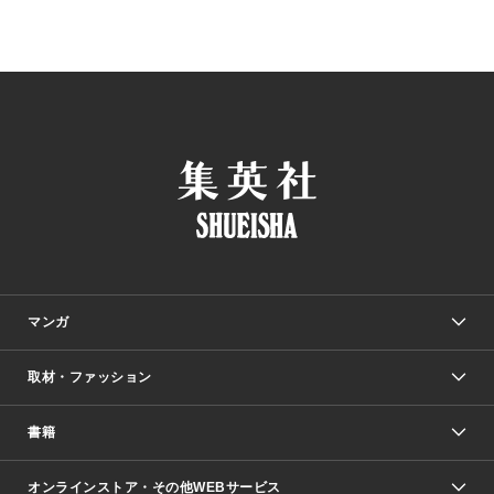
マンガ
取材・ファッション
少年マンガ
週刊少年ジャンプ
書籍
ファッション・美容
青年マンガ
ジャンプSQ.
Seventeen
週刊ヤングジャンプ
オンラインストア・その他WEBサービス
文芸・文庫・総合