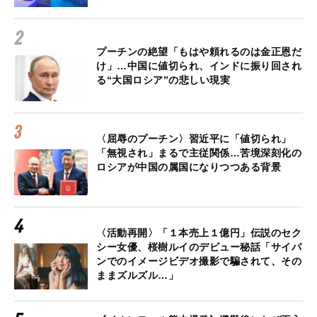
プーチンの絶望「もはや頼れるのは金正恩だ
け」…中国に値切られ、インドに振り回され
る“大国ロシア”の悲しい現実
〈屈辱のプーチン〉習近平に「値切られ」
「無視され」まるで主従関係…苦境深刻化の
ロシアが中国の属国になりつつある背景
〈活動再開〉「１本売上１億円」伝説のセク
シー女優、桜樹ルイのデビュー秘話「サイパ
ンでのイメージビデオ撮影で騙されて、その
ままズルズル…」