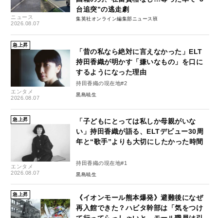
台追突”の逃走劇
ニュース
集英社オンライン編集部ニュース班
2026.08.07
急上昇
「昔の私なら絶対に言えなかった」ELT
持田香織が明かす「嫌いなもの」を口に
するようになった理由
持田香織の現在地#2
エンタメ
黒島暁生
2026.08.07
急上昇
「子どもにとっては私しか母親がいな
い」持田香織が語る、ELTデビュー30周
年と“歌手”よりも大切にしたかった時間
持田香織の現在地#1
エンタメ
2026.08.07
黒島暁生
急上昇
《イオンモール熊本爆発》避難後になぜ
再入館できた？ハビタ幹部は「気をつけ
て行ってらっしゃいと…モール職員は引