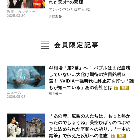
れた天才”の素顔
アンパンマンと日本人 #2
教養・カルチャー
2025.03.30
谷頭和希
会員限定記事
AI相場「第2幕」へ！ バブルはまだ崩壊
していない…大化け期待の注目銘柄５
選！ NVIDIA一強時代に終止符を打つ「誰
もが知っている」あの会社とは
有料
ニュース
石井僚一
2026.08.03
「あの時、広島の人たちは、もっと熱か
ったのでしょうね」美空ひばりのつぶや
きに込められた平和への祈り…『一本の
鉛筆』で伝えた反戦への意志
有料