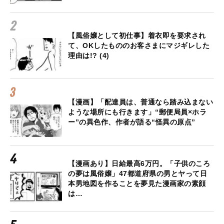
【風俗嬢として初仕事】着衣即を要求され
て、OKしたもののお客さまにマジギレした
理由は!? (4)
【漫画】「配達員は、普通なら踏み込まない
ような場所にも行きます」“郵便局員×ホラ
ー”の異色作、作者が語る“怪異の原点”
【漫画あり】日給最高6万円。「子供のころ
の夢は風俗嬢」47都道府県の男とヤって日
本男地図を作ることを夢見た漫画家の素顔
は…