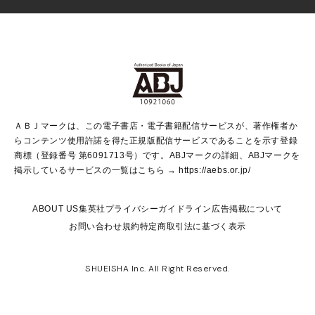
芸能・情報・スポーツ
少女マンガ
Vジャンプ
non-no Web
ヤングジャンプ定期購読デジタル
すばる
Myojo
オンラインストア
りぼん
学芸・ノンフィクション・新書
最強ジャンプ
女性マンガ
@BAILA
ヤンジャン＋
小説すばる
週プレNEWS
マーガレット
集英社OTOコンテンツ
集英社 学芸編集部
少年ジャンプ＋
その他WEBサービス
クッキー
ライトノベル・ノベライズ
MAQUIA ONLINE
となりのヤングジャンプ
集英社 文芸ステーション
週プレ グラジャパ！
別冊マーガレット
SHUEISHA MANGA-ART HERITAGE
集英社 ビジネス書
ゼブラック
ココハナ
SHUEISHA ADNAVI
SPUR.JP
集英社Webマガジン Cobalt
グランドジャンプ
web 集英社文庫
キッズ
web Sportiva
マンガMee
ジャンプキャラクターズストア
集英社新書
ジャンプルーキー！
月刊オフィスユー
ＡＢＪマークは、この電子書店・電子書籍配信サービスが、著作権者か
EDITOR'S LAB
LEE
集英社オレンジ文庫
ウルトラジャンプ
青春と読書
パラスポ＋！
らコンテンツ使用許諾を得た正規版配信サービスであることを示す登録
集英社みらい文庫
リマコミ＋
HAPPY PLUS STORE
集英社新書プラス
ジャンプTOON
商標（登録番号 第6091713号）です。ABJマークの詳細、ABJマークを
Marisol
シフォン文庫
アジア人物史
S-KIDS.LAND
マンガMeets
掲示しているサービスの一覧はこちら →
https://aebs.or.jp/
shueisha vox
よみタイ
S-MANGA
Web éclat
ダッシュエックス文庫
LEEマルシェ
kotoba
集英社ジャンプリミックス
ABOUT US
集英社プライバシーガイドライン
広告掲載について
T JAPAN:The New York Times Style Magazine
JUMP j BOOKS
お問い合わせ
規約
特定商取引法に基づく表示
SHOP Marisol
e!集英社
集英社コミック文庫
集英社女性誌ポータル
éclat premium
imidas
MEN'S NON-NO WEB
SHUEISHA Inc. All Right Reserved.
mirabella
UOMO
mirabella homme