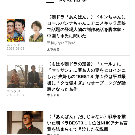
〈朝ドラ『あんぱん』〉ドキンちゃんに
ロールパンナちゃん…アニメキャラ反映
で話題の登場人物の制作秘話を脚本家・
中園ミホ氏に聞いた
逆転しない正義#2
エンタメ
2025.05.03
木下未希
〈もはや朝ドラの定番〉『エール』に
『マッサン』…著名人の妻をヒロインに
した“夫婦もの”BEST３ 第１位は平成最
後に「クセ強すぎ」なオープニングが話
題となった名作
エンタメ
2025.06.27
木下未希
〈『あんぱん』だけじゃない〉戦争を描
いた朝ドラBEST3…１位はNHKアナも言
葉を詰まらせて号泣した伝説回