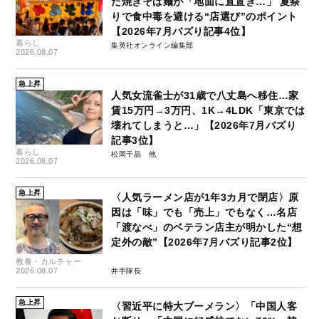
た焼きそば麺が「地面に直置き…」 夏祭
りで食中毒を避ける“店選び”のポイント
【2026年7月バズり記事4位】
暮らし
集英社オンライン編集部
2026.08.07
急上昇
人気女流雀士が31歳で八丈島へ移住…家
賃15万円→3万円、1K→4LDK「東京では
壊れてしまうと…」【2026年7月バズり
記事3位】
暮らし
松岡千晶
2026.08.07
急上昇
〈人気ラーメン店が1年3カ月で閉店〉原
因は「味」でも「売上」でもなく…名店
「渡なべ」のベテラン店主が明かした“想
定外の敵”【2026年7月バズり記事2位】
教養・カルチャー
2026.08.07
井手隊長
急上昇
〈習近平に特大ブーメラン〉「中国人客