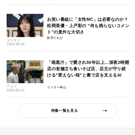
お笑い番組に「女性MC」は必要なのか？
松岡茉優・上戸彩の “何も残らないコメン
ト”の意外な大切さ
飲用てれび
エンタメ
2026.08.04
「暗黒汁」で愛され50年以上…深夜2時開
店の老舗立ち食いそば店、店主が守り続
ける"変えない味"と裏で店を支えるAI
グルメ
ライター神山
2026.08.02
特集一覧を見る