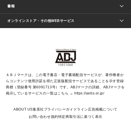
週刊少年ジャンプ
書籍
ファッション・美容
青年マンガ
ジャンプSQ.
Seventeen
週刊ヤングジャンプ
オンラインストア・その他WEBサービス
文芸・文庫・総合
芸能・情報・スポーツ
少女マンガ
Vジャンプ
non-no Web
ヤングジャンプ定期購読デジタル
すばる
Myojo
オンラインストア
りぼん
学芸・ノンフィクション・新書
最強ジャンプ
女性マンガ
@BAILA
ヤンジャン＋
小説すばる
週プレNEWS
マーガレット
集英社OTOコンテンツ
集英社 学芸編集部
少年ジャンプ＋
その他WEBサービス
クッキー
ライトノベル・ノベライズ
MAQUIA ONLINE
となりのヤングジャンプ
集英社 文芸ステーション
週プレ グラジャパ！
別冊マーガレット
SHUEISHA MANGA-ART HERITAGE
集英社 ビジネス書
ゼブラック
ココハナ
SHUEISHA ADNAVI
SPUR.JP
集英社Webマガジン Cobalt
グランドジャンプ
web 集英社文庫
キッズ
web Sportiva
マンガMee
ジャンプキャラクターズストア
集英社新書
ジャンプルーキー！
月刊オフィスユー
ＡＢＪマークは、この電子書店・電子書籍配信サービスが、著作権者か
EDITOR'S LAB
LEE
集英社オレンジ文庫
ウルトラジャンプ
青春と読書
パラスポ＋！
らコンテンツ使用許諾を得た正規版配信サービスであることを示す登録
集英社みらい文庫
リマコミ＋
HAPPY PLUS STORE
集英社新書プラス
ジャンプTOON
商標（登録番号 第6091713号）です。ABJマークの詳細、ABJマークを
Marisol
シフォン文庫
アジア人物史
S-KIDS.LAND
マンガMeets
掲示しているサービスの一覧はこちら →
https://aebs.or.jp/
shueisha vox
よみタイ
S-MANGA
Web éclat
ダッシュエックス文庫
LEEマルシェ
kotoba
集英社ジャンプリミックス
ABOUT US
集英社プライバシーガイドライン
広告掲載について
T JAPAN:The New York Times Style Magazine
JUMP j BOOKS
お問い合わせ
規約
特定商取引法に基づく表示
SHOP Marisol
e!集英社
集英社コミック文庫
集英社女性誌ポータル
éclat premium
imidas