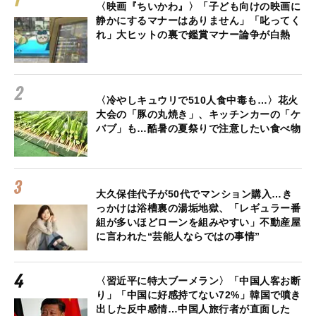
〈映画『ちいかわ』〉「子ども向けの映画に
静かにするマナーはありません」「叱ってく
れ」大ヒットの裏で鑑賞マナー論争が白熱
〈冷やしキュウリで510人食中毒も…〉花火
大会の「豚の丸焼き」、キッチンカーの「ケ
バブ」も…酷暑の夏祭りで注意したい食べ物
大久保佳代子が50代でマンション購入…き
っかけは浴槽裏の湯垢地獄、「レギュラー番
組が多いほどローンを組みやすい」不動産屋
に言われた“芸能人ならではの事情”
〈習近平に特大ブーメラン〉「中国人客お断
り」「中国に好感持てない72%」韓国で噴き
出した反中感情…中国人旅行者が直面した