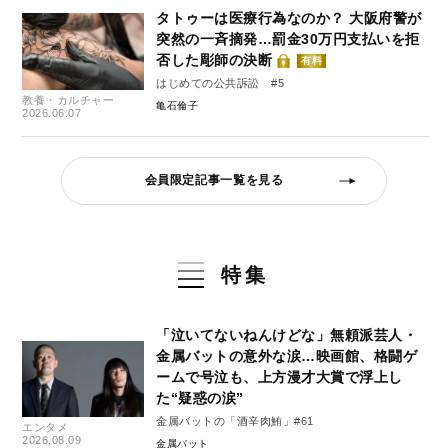
タトゥーは医療行為なのか？ 大阪府警が
突然の一斉摘発…罰金30万円支払いを拒
否した彫師の決断
有料
はじめての公共訴訟 #5
教養・カルチャー
亀石倫子
2026.06.07
会員限定記事一覧を見る
特集
「泣いてないねんけどな」無頼派芸人・
金属バットの意外な涙…映画館、格闘ゲ
ームで号泣も、上方漫才大賞で浮上し
た“疑惑の涙”
金属バットの「酒辛肉鮪」#61
エンタメ
2026.08.09
金属バット