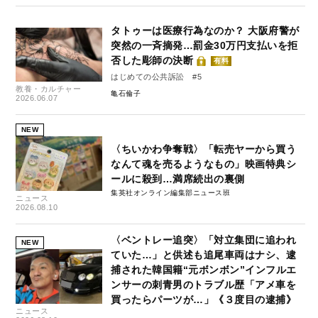
タトゥーは医療行為なのか？ 大阪府警が
突然の一斉摘発…罰金30万円支払いを拒
否した彫師の決断
有料
はじめての公共訴訟 #5
教養・カルチャー
亀石倫子
2026.06.07
NEW
〈ちいかわ争奪戦〉「転売ヤーから買う
なんて魂を売るようなもの」映画特典シ
ールに殺到…満席続出の裏側
集英社オンライン編集部ニュース班
ニュース
2026.08.10
〈ベントレー追突〉「対立集団に追われ
NEW
ていた…」と供述も追尾車両はナシ、逮
捕された韓国籍“元ボンボン”インフルエ
ンサーの刺青男のトラブル歴「アメ車を
買ったらパーツが…」《３度目の逮捕》
ニュース