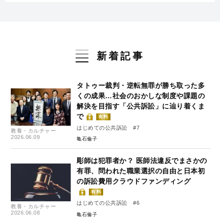
新着記事
タトゥー裁判・逆転無罪が勝ち取った多
くの成果…社会のおかしな制度や課題の
解決を目指す「公共訴訟」に辿り着くま
で
有料
はじめての公共訴訟 #7
教養・カルチャー
2026.06.09
亀石倫子
彫師は犯罪者か？ 医師法違反でまさかの
有罪、問われた職業選択の自由と日本初
の訴訟費用クラウドファンディング
有料
はじめての公共訴訟 #6
教養・カルチャー
2026.06.08
亀石倫子