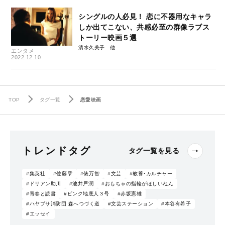
シングルの人必見！ 恋に不器用なキャラ
しか出てこない、共感必至の群像ラブス
トーリー映画５選
清水久美子
エンタメ
2022.12.10
TOP
タグ一覧
恋愛映画
トレンドタグ
タグ一覧を見る
#集英社
#佐藤雫
#俵万智
#文芸
#教養･カルチャー
#ドリアン助川
#池井戸潤
#おもちゃの指輪がほしいねん
#青春と読書
#ピンク地底人３号
#赤坂憲雄
#ハヤブサ消防団 森へつづく道
#文芸ステーション
#本谷有希子
#エッセイ