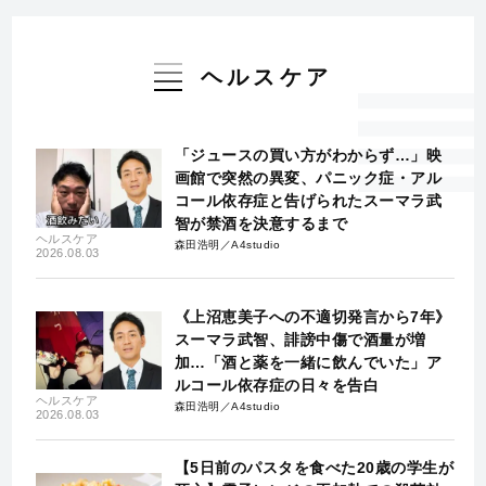
ヘルスケア
「ジュースの買い方がわからず…」映
画館で突然の異変、パニック症・アル
コール依存症と告げられたスーマラ武
智が禁酒を決意するまで
ヘルスケア
森田浩明／A4studio
2026.08.03
《上沼恵美子への不適切発言から7年》
スーマラ武智、誹謗中傷で酒量が増
加…「酒と薬を一緒に飲んでいた」ア
ルコール依存症の日々を告白
ヘルスケア
森田浩明／A4studio
2026.08.03
【5日前のパスタを食べた20歳の学生が