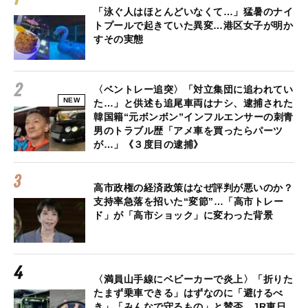
「泳ぐ人はほとんどいなくて…」猛暑のナイ
トプールで起きていた異変…港区女子が明か
すその実態
〈ベントレー追突〉「対立集団に追われてい
NEW
た…」と供述も追尾車両はナシ、逮捕された
韓国籍“元ボンボン”インフルエンサーの刺青
男のトラブル歴「アメ車を買ったらパーツ
が…」《３度目の逮捕》
高市政権の経済政策はなぜ評判が悪いのか？
支持率急落を招いた“変節”…「高市トレー
ド」が「高市ショック」に変わった背景
〈満員山手線にベビーカーで炎上〉「折りた
たまず乗車できる」はずなのに「避けるべ
き」「みんなで守るもの」と賛否…JR東日