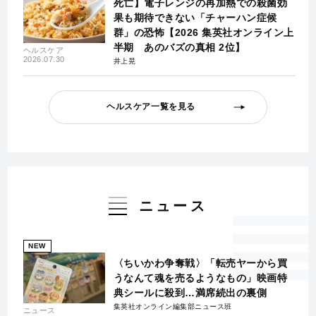
死亡】電子レンジの再加熱での殺菌効
果も期待できない「チャーハン症候
群」の恐怖【2026 集英社オンライン上
半期 あのバズの真相 2位】
ヘルスケア
2026.07.30
井上晃
ヘルスケア一覧を見る
ニュース
NEW
〈ちいかわ争奪戦〉「転売ヤーから買
うなんて魂を売るようなもの」映画特
典シールに殺到…満席続出の裏側
集英社オンライン編集部ニュース班
ニュース