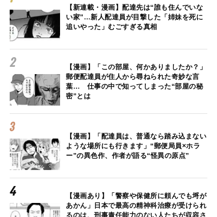
【新連載・漫画】配達先は“誰も住んでいな
い家”…新人配達員が目撃した「姉妹を死に
追いやった」むごすぎる真相
【漫画】「この部屋、何かありましたか？」
郵便配達員が住人から尋ねられた奇妙な言
葉… 仕事の中で知ってしまった“部屋の秘
密”とは
【漫画】「配達員は、普通なら踏み込まない
ような場所にも行きます」“郵便局員×ホラ
ー”の異色作、作者が語る“怪異の原点”
【漫画あり】「警察や保健所に頼んでも埒が
あかん」日本で最高の精神科治療が受けられ
るのは、刑事責任能力のない人たちが収容さ