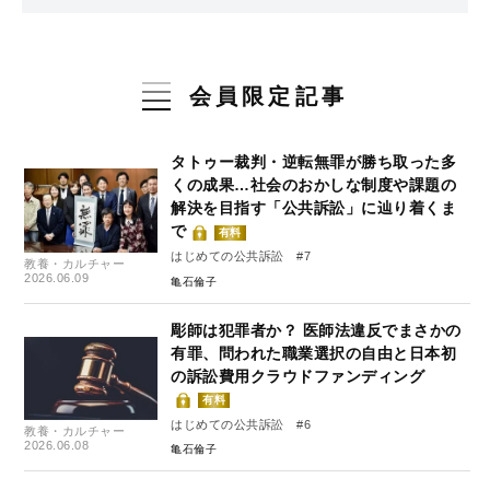
会員限定記事
タトゥー裁判・逆転無罪が勝ち取った多
くの成果…社会のおかしな制度や課題の
解決を目指す「公共訴訟」に辿り着くま
で
有料
はじめての公共訴訟 #7
教養・カルチャー
2026.06.09
亀石倫子
彫師は犯罪者か？ 医師法違反でまさかの
有罪、問われた職業選択の自由と日本初
の訴訟費用クラウドファンディング
有料
はじめての公共訴訟 #6
教養・カルチャー
2026.06.08
亀石倫子