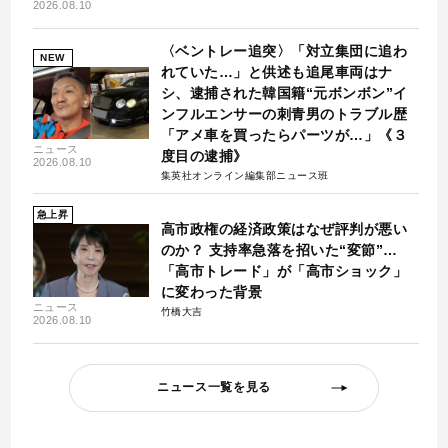
2026.08.10
〈ベントレー追突〉「対立集団に追わ
NEW
れていた…」と供述も追尾車両はナ
シ、逮捕された韓国籍“元ボンボン”イ
ンフルエンサーの刺青男のトラブル歴
「アメ車を買ったらパーツが…」《３
ニュース
度目の逮捕》
2026.08.10
集英社オンライン編集部ニュース班
急上昇
高市政権の経済政策はなぜ評判が悪い
のか？ 支持率急落を招いた“変節”…
「高市トレード」が「高市ショック」
に変わった背景
ニュース
竹橋大吉
2026.08.10
ニュース一覧を見る