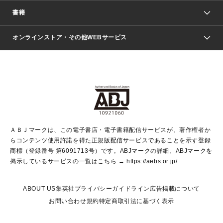
週刊少年ジャンプ
書籍
ファッション・美容
青年マンガ
ジャンプSQ.
Seventeen
週刊ヤングジャンプ
オンラインストア・その他WEBサービス
文芸・文庫・総合
芸能・情報・スポーツ
少女マンガ
Vジャンプ
non-no Web
ヤングジャンプ定期購読デジタル
すばる
Myojo
オンラインストア
りぼん
学芸・ノンフィクション・新書
最強ジャンプ
女性マンガ
@BAILA
ヤンジャン＋
小説すばる
週プレNEWS
マーガレット
集英社OTOコンテンツ
集英社 学芸編集部
少年ジャンプ＋
その他WEBサービス
クッキー
ライトノベル・ノベライズ
MAQUIA ONLINE
となりのヤングジャンプ
集英社 文芸ステーション
週プレ グラジャパ！
別冊マーガレット
SHUEISHA MANGA-ART HERITAGE
集英社 ビジネス書
ゼブラック
ココハナ
SHUEISHA ADNAVI
SPUR.JP
集英社Webマガジン Cobalt
グランドジャンプ
web 集英社文庫
キッズ
web Sportiva
マンガMee
ジャンプキャラクターズストア
集英社新書
ジャンプルーキー！
月刊オフィスユー
ＡＢＪマークは、この電子書店・電子書籍配信サービスが、著作権者か
EDITOR'S LAB
LEE
集英社オレンジ文庫
ウルトラジャンプ
青春と読書
パラスポ＋！
らコンテンツ使用許諾を得た正規版配信サービスであることを示す登録
集英社みらい文庫
リマコミ＋
HAPPY PLUS STORE
集英社新書プラス
ジャンプTOON
商標（登録番号 第6091713号）です。ABJマークの詳細、ABJマークを
Marisol
シフォン文庫
アジア人物史
S-KIDS.LAND
マンガMeets
掲示しているサービスの一覧はこちら →
https://aebs.or.jp/
shueisha vox
よみタイ
S-MANGA
Web éclat
ダッシュエックス文庫
LEEマルシェ
kotoba
集英社ジャンプリミックス
ABOUT US
集英社プライバシーガイドライン
広告掲載について
T JAPAN:The New York Times Style Magazine
JUMP j BOOKS
お問い合わせ
規約
特定商取引法に基づく表示
SHOP Marisol
e!集英社
集英社コミック文庫
集英社女性誌ポータル
éclat premium
imidas