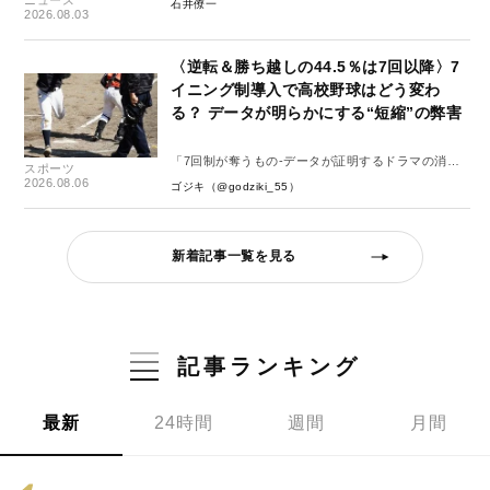
ニュース
石井僚一
2026.08.03
〈逆転＆勝ち越しの44.5％は7回以降〉7
イニング制導入で高校野球はどう変わ
る？ データが明らかにする“短縮”の弊害
「7回制が奪うもの-データが証明するドラマの消
スポーツ
失-」
2026.08.06
ゴジキ（@godziki_55）
新着記事一覧を見る
記事ランキング
最新
24時間
週間
月間