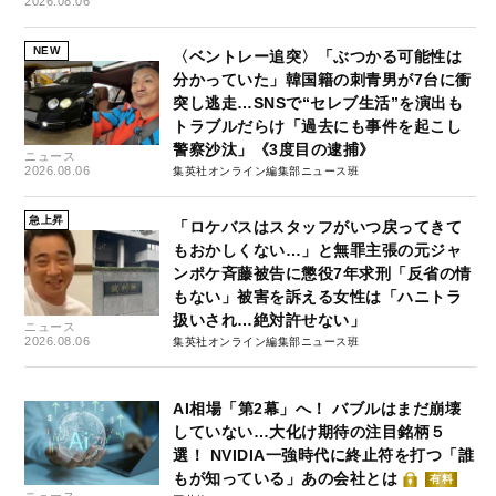
2026.08.06
NEW
〈ベントレー追突〉「ぶつかる可能性は
分かっていた」韓国籍の刺青男が7台に衝
突し逃走…SNSで“セレブ生活”を演出も
トラブルだらけ「過去にも事件を起こし
警察沙汰」《3度目の逮捕》
ニュース
2026.08.06
集英社オンライン編集部ニュース班
急上昇
「ロケバスはスタッフがいつ戻ってきて
もおかしくない…」と無罪主張の元ジャ
ンポケ斉藤被告に懲役7年求刑「反省の情
もない」被害を訴える女性は「ハニトラ
扱いされ…絶対許せない」
ニュース
2026.08.06
集英社オンライン編集部ニュース班
AI相場「第2幕」へ！ バブルはまだ崩壊
していない…大化け期待の注目銘柄５
選！ NVIDIA一強時代に終止符を打つ「誰
もが知っている」あの会社とは
有料