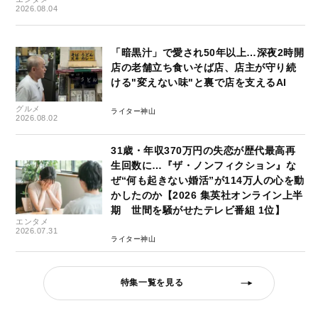
2026.08.04
「暗黒汁」で愛され50年以上…深夜2時開
店の老舗立ち食いそば店、店主が守り続
ける"変えない味"と裏で店を支えるAI
グルメ
ライター神山
2026.08.02
31歳・年収370万円の失恋が歴代最高再
生回数に…『ザ・ノンフィクション』な
ぜ“何も起きない婚活”が114万人の心を動
かしたのか【2026 集英社オンライン上半
期 世間を騒がせたテレビ番組 1位】
エンタメ
2026.07.31
ライター神山
特集一覧を見る