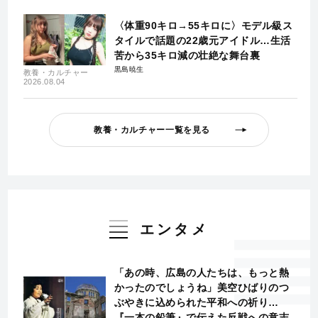
〈体重90キロ→55キロに〉モデル級ス
タイルで話題の22歳元アイドル…生活
苦から35キロ減の壮絶な舞台裏
黒島暁生
教養・カルチャー
2026.08.04
教養・カルチャー一覧を見る
エンタメ
「あの時、広島の人たちは、もっと熱
かったのでしょうね」美空ひばりのつ
ぶやきに込められた平和への祈り…
『一本の鉛筆』で伝えた反戦への意志