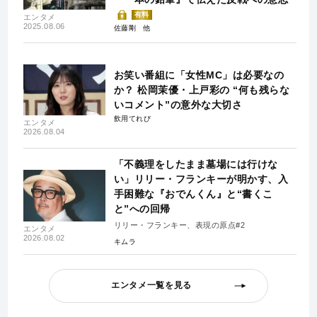
有料
エンタメ
2025.08.06
佐藤剛
お笑い番組に「女性MC」は必要なの
か？ 松岡茉優・上戸彩の “何も残らな
いコメント”の意外な大切さ
飲用てれび
エンタメ
2026.08.04
「不義理をしたまま墓場には行けな
い」リリー・フランキーが明かす、入
手困難な『おでんくん』と“書くこ
と”への回帰
リリー・フランキー、表現の原点#2
エンタメ
2026.08.02
キムラ
エンタメ一覧を見る