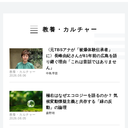
教養・カルチャー
〈元TBSアナが「被爆体験伝承者」
に〉長峰由紀さんが81年前の広島を語
り継ぐ理由「これは昔話ではありませ
ん」
教養・カルチャー
中島早苗
2026.08.06
極右はなぜエコロジーを語るのか？ 気
候変動懐疑主義と共存する「緑の反
動」の論理
森野咲
教養・カルチャー
2026.08.05