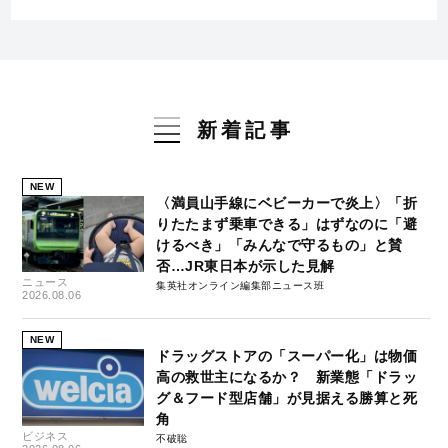
新着記事
NEW
〈満員山手線にベビーカーで炎上〉「折
りたたまず乗車できる」はずなのに「避
けるべき」「みんなで守るもの」と賛
否…JR東日本が示した見解
ニュース
集英社オンライン編集部ニュース班
2026.08.06
NEW
ドラッグストアの「スーパー化」は物価
高の救世主になるか？ 新業態「ドラッ
グ＆フード型店舗」が見据える勝算と死
角
ビジネス
不破聡