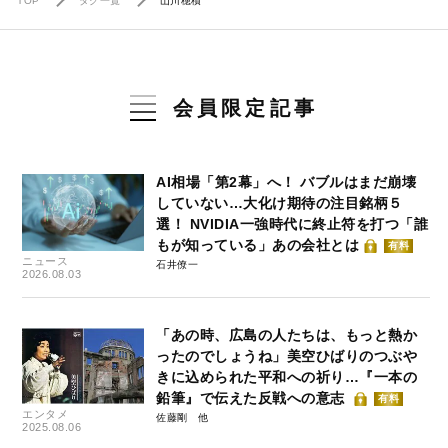
TOP
タグ一覧
山川穂積
会員限定記事
AI相場「第2幕」へ！ バブルはまだ崩壊
していない…大化け期待の注目銘柄５
選！ NVIDIA一強時代に終止符を打つ「誰
もが知っている」あの会社とは
有料
ニュース
石井僚一
2026.08.03
「あの時、広島の人たちは、もっと熱か
ったのでしょうね」美空ひばりのつぶや
きに込められた平和への祈り…『一本の
鉛筆』で伝えた反戦への意志
有料
エンタメ
佐藤剛
2025.08.06