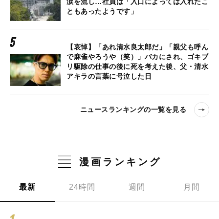
涙を流し…社員は「入口によっては入れたこ
ともあったようです」
【哀悼】「あれ清水良太郎だ」「親父も呼ん
で麻雀やろうや（笑）」バカにされ、ゴキブ
リ駆除の仕事の後に死を考えた後、父・清水
アキラの言葉に号泣した日
ニュースランキングの一覧を見る
漫画ランキング
最新
24時間
週間
月間