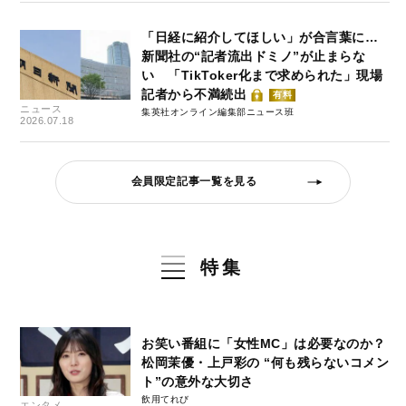
「日経に紹介してほしい」が合言葉に…
新聞社の“記者流出ドミノ”が止まらな
い 「TikToker化まで求められた」現場
記者から不満続出
有料
ニュース
集英社オンライン編集部ニュース班
2026.07.18
会員限定記事一覧を見る
特集
お笑い番組に「女性MC」は必要なのか？
松岡茉優・上戸彩の “何も残らないコメン
ト”の意外な大切さ
飲用てれび
エンタメ