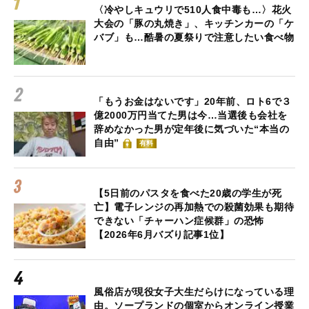
〈冷やしキュウリで510人食中毒も…〉花火
大会の「豚の丸焼き」、キッチンカーの「ケ
バブ」も…酷暑の夏祭りで注意したい食べ物
「もうお金はないです」20年前、ロト6で３
億2000万円当てた男は今…当選後も会社を
辞めなかった男が定年後に気づいた“本当の
自由”
有料
【5日前のパスタを食べた20歳の学生が死
亡】電子レンジの再加熱での殺菌効果も期待
できない「チャーハン症候群」の恐怖
【2026年6月バズり記事1位】
風俗店が現役女子大生だらけになっている理
由。ソープランドの個室からオンライン授業