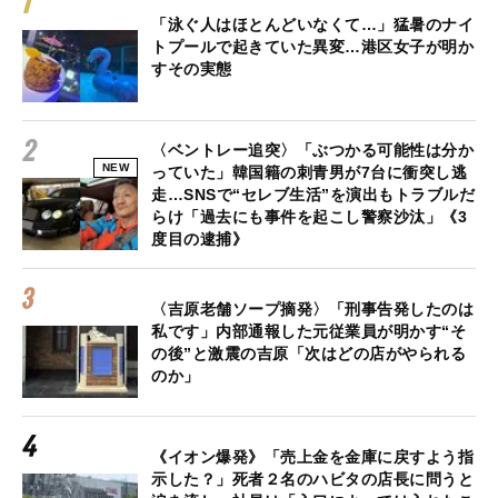
「泳ぐ人はほとんどいなくて…」猛暑のナイ
トプールで起きていた異変…港区女子が明か
すその実態
〈ベントレー追突〉「ぶつかる可能性は分か
NEW
っていた」韓国籍の刺青男が7台に衝突し逃
走…SNSで“セレブ生活”を演出もトラブルだ
らけ「過去にも事件を起こし警察沙汰」《3
度目の逮捕》
〈吉原老舗ソープ摘発〉「刑事告発したのは
私です」内部通報した元従業員が明かす“そ
の後”と激震の吉原「次はどの店がやられる
のか」
《イオン爆発》「売上金を金庫に戻すよう指
示した？」死者２名のハビタの店長に問うと