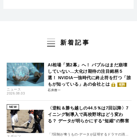
新着記事
AI相場「第2幕」へ！ バブルはまだ崩壊
していない…大化け期待の注目銘柄５
選！ NVIDIA一強時代に終止符を打つ「誰
もが知っている」あの会社とは
有料
ニュース
石井僚一
2026.08.03
NEW
〈逆転＆勝ち越しの44.5％は7回以降〉7
イニング制導入で高校野球はどう変わ
る？ データが明らかにする“短縮”の弊害
「7回制が奪うもの-データが証明するドラマの消
スポーツ