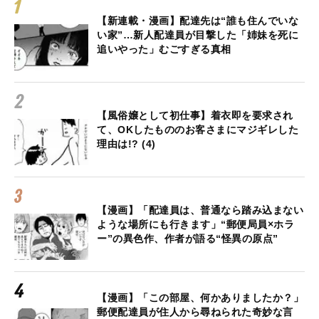
【新連載・漫画】配達先は“誰も住んでいな
い家”…新人配達員が目撃した「姉妹を死に
追いやった」むごすぎる真相
【風俗嬢として初仕事】着衣即を要求され
て、OKしたもののお客さまにマジギレした
理由は!? (4)
【漫画】「配達員は、普通なら踏み込まない
ような場所にも行きます」“郵便局員×ホラ
ー”の異色作、作者が語る“怪異の原点”
【漫画】「この部屋、何かありましたか？」
郵便配達員が住人から尋ねられた奇妙な言