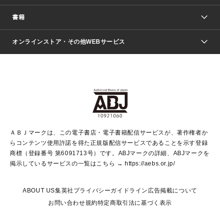
週刊少年ジャンプ
書籍
ファッション・美容
青年マンガ
ジャンプSQ.
Seventeen
週刊ヤングジャンプ
オンラインストア・その他WEBサービス
文芸・文庫・総合
芸能・情報・スポーツ
少女マンガ
Vジャンプ
non-no Web
ヤングジャンプ定期購読デジタル
すばる
Myojo
オンラインストア
りぼん
学芸・ノンフィクション・新書
最強ジャンプ
女性マンガ
@BAILA
ヤンジャン＋
小説すばる
週プレNEWS
マーガレット
集英社OTOコンテンツ
集英社 学芸編集部
少年ジャンプ＋
その他WEBサービス
クッキー
ライトノベル・ノベライズ
MAQUIA ONLINE
となりのヤングジャンプ
集英社 文芸ステーション
週プレ グラジャパ！
別冊マーガレット
SHUEISHA MANGA-ART HERITAGE
集英社 ビジネス書
ゼブラック
ココハナ
SHUEISHA ADNAVI
SPUR.JP
集英社Webマガジン Cobalt
グランドジャンプ
web 集英社文庫
キッズ
web Sportiva
マンガMee
ジャンプキャラクターズストア
集英社新書
ジャンプルーキー！
月刊オフィスユー
ＡＢＪマークは、この電子書店・電子書籍配信サービスが、著作権者か
EDITOR'S LAB
LEE
集英社オレンジ文庫
ウルトラジャンプ
青春と読書
パラスポ＋！
らコンテンツ使用許諾を得た正規版配信サービスであることを示す登録
集英社みらい文庫
リマコミ＋
HAPPY PLUS STORE
集英社新書プラス
ジャンプTOON
商標（登録番号 第6091713号）です。ABJマークの詳細、ABJマークを
Marisol
シフォン文庫
アジア人物史
S-KIDS.LAND
マンガMeets
掲示しているサービスの一覧はこちら →
https://aebs.or.jp/
shueisha vox
よみタイ
S-MANGA
Web éclat
ダッシュエックス文庫
LEEマルシェ
kotoba
集英社ジャンプリミックス
ABOUT US
集英社プライバシーガイドライン
広告掲載について
T JAPAN:The New York Times Style Magazine
JUMP j BOOKS
お問い合わせ
規約
特定商取引法に基づく表示
SHOP Marisol
e!集英社
集英社コミック文庫
集英社女性誌ポータル