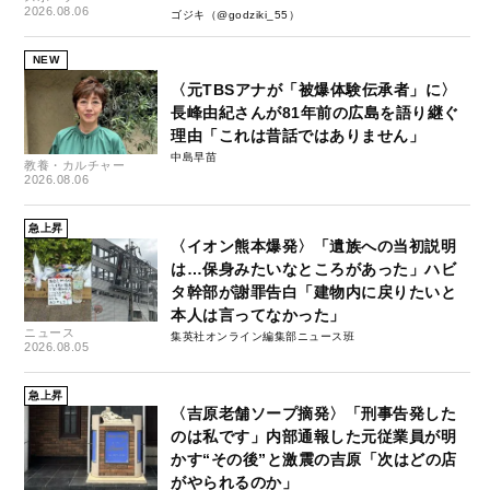
失-」
2026.08.06
ゴジキ（@godziki_55）
NEW
〈元TBSアナが「被爆体験伝承者」に〉
長峰由紀さんが81年前の広島を語り継ぐ
理由「これは昔話ではありません」
中島早苗
教養・カルチャー
2026.08.06
急上昇
〈イオン熊本爆発〉「遺族への当初説明
は…保身みたいなところがあった」ハビ
タ幹部が謝罪告白「建物内に戻りたいと
本人は言ってなかった」
ニュース
集英社オンライン編集部ニュース班
2026.08.05
急上昇
〈吉原老舗ソープ摘発〉「刑事告発した
のは私です」内部通報した元従業員が明
かす“その後”と激震の吉原「次はどの店
がやられるのか」