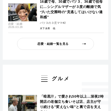
16歳で母、30歳でバツ３、36歳で祖母
に…シングルマザーが３度の離婚で気
づいた交際時の“見逃してはいけない違
和感”
バツ３の３児ママ#2
恋愛・結婚
2026.03.28
木下未希
恋愛・結婚一覧を見る
グルメ
「暗黒汁」で愛され50年以上…深夜2時
開店の老舗立ち食いそば店、店主が守
り続ける"変えない味"と裏で店を支え