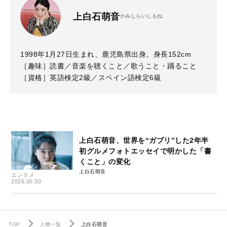
上白石萌音
かみしらいしもね
1998年1月27日生まれ、鹿児島県出身。身長152cm
［趣味］読書／音楽を聴くこと／歌うこと・踊ること
［資格］英語検定2級／スペイン語検定6級
上白石萌音、世界を“ガブリ”した2年半
初グルメフォトエッセイで明かした「書
くこと」の変化
上白石萌音
エンタメ
2026.05.30
TOP
人物一覧
上白石萌音