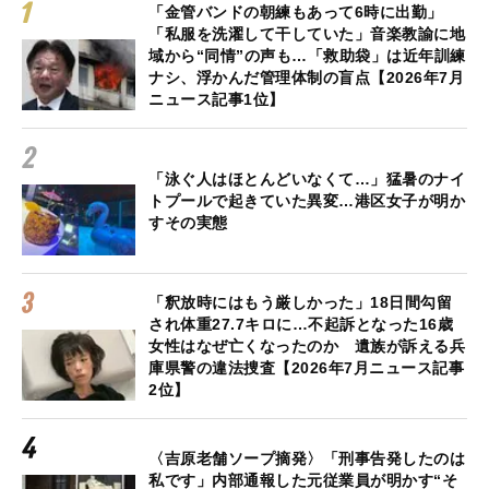
「金管バンドの朝練もあって6時に出勤」
「私服を洗濯して干していた」音楽教諭に地
域から“同情”の声も…「救助袋」は近年訓練
ナシ、浮かんだ管理体制の盲点【2026年7月
ニュース記事1位】
「泳ぐ人はほとんどいなくて…」猛暑のナイ
トプールで起きていた異変…港区女子が明か
すその実態
「釈放時にはもう厳しかった」18日間勾留
され体重27.7キロに…不起訴となった16歳
女性はなぜ亡くなったのか 遺族が訴える兵
庫県警の違法捜査【2026年7月ニュース記事
2位】
〈吉原老舗ソープ摘発〉「刑事告発したのは
私です」内部通報した元従業員が明かす“そ