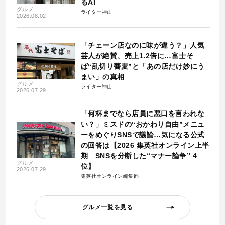
るAI
グルメ
ライター神山
2026.08.02
「チェーン店なのに味が違う？」人気
芸人が絶賛、売上1.2倍に…富士そ
ば“乱切り蕎麦”と「あの店だけ妙にう
まい」の真相
グルメ
ライター神山
2026.07.29
「何杯までなら店員に悪口を言われな
い？」ミスドの“おかわり自由”メニュ
ーをめぐりSNSで議論…気になる公式
の回答は【2026 集英社オンライン上半
期 SNSを分断した“マナー論争” 4
グルメ
位】
2026.07.29
集英社オンライン編集部
グルメ一覧を見る