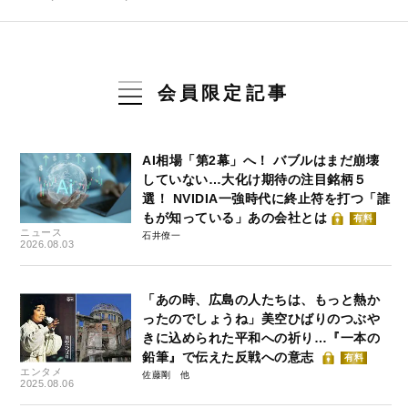
会員限定記事
AI相場「第2幕」へ！ バブルはまだ崩壊
していない…大化け期待の注目銘柄５
選！ NVIDIA一強時代に終止符を打つ「誰
もが知っている」あの会社とは
有料
ニュース
石井僚一
2026.08.03
「あの時、広島の人たちは、もっと熱か
ったのでしょうね」美空ひばりのつぶや
きに込められた平和への祈り…『一本の
鉛筆』で伝えた反戦への意志
有料
エンタメ
佐藤剛
2025.08.06