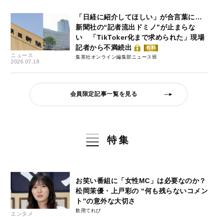
「日経に紹介してほしい」が合言葉に…
新聞社の“記者流出ドミノ”が止まらな
い 「TikToker化まで求められた」現場
記者から不満続出
有料
ニュース
集英社オンライン編集部ニュース班
2026.07.18
会員限定記事一覧を見る
特集
お笑い番組に「女性MC」は必要なのか？
松岡茉優・上戸彩の “何も残らないコメン
ト”の意外な大切さ
飲用てれび
エンタメ