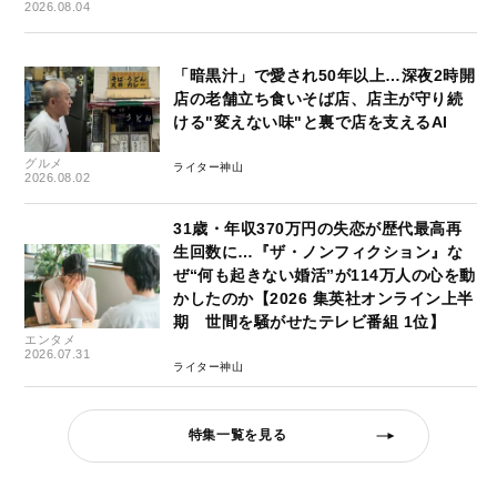
2026.08.04
「暗黒汁」で愛され50年以上…深夜2時開
店の老舗立ち食いそば店、店主が守り続
ける"変えない味"と裏で店を支えるAI
グルメ
ライター神山
2026.08.02
31歳・年収370万円の失恋が歴代最高再
生回数に…『ザ・ノンフィクション』な
ぜ“何も起きない婚活”が114万人の心を動
かしたのか【2026 集英社オンライン上半
期 世間を騒がせたテレビ番組 1位】
エンタメ
2026.07.31
ライター神山
特集一覧を見る