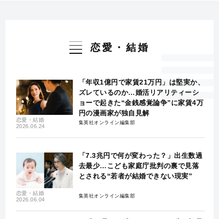
恋愛・結婚
「年収1億円で家賃21万円」は堅実か、
ズレているのか…婚活リアリティーシ
ョーで起きた“金銭感覚論争”に家賃4万
円の漫画家が独自見解
恋愛・結婚
集英社オンライン編集部
2026.06.24
「7.3兆円で何が変わった？」出生数過
去最少…こども家庭庁批判の裏で見落
とされる“若者が結婚できない現実”
恋愛・結婚
集英社オンライン編集部
2026.06.04