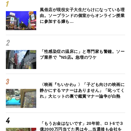
風俗店が現役女子大生だらけになっている理
由。ソープランドの個室からオンライン授業
に参加する嬢も…
「性感染症の温床に」と専門家も警鐘。ソー
プ業界で〝NS店〟急増のワケ
〈映画『ちいかわ』〉「子ども向けの映画に
静かにするマナーはありません」「叱ってく
れ」大ヒットの裏で鑑賞マナー論争が白熱
「もうお金はないです」20年前、ロト6で３
億2000万円当てた男は今…当選後も会社を