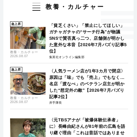
教養・カルチャー
急上昇
「貧乏くさい」「禁止にしてほしい」
ガチャガチャの“サーチ行為”が物議
SNSで賛否真っ二つ、店舗側が明かし
た意外な本音【2026年7月バズり記事5
位】
教養・カルチャー
2026.08.07
集英社オンライン編集部
急上昇
〈人気ラーメン店が1年3カ月で閉店〉
原因は「味」でも「売上」でもなく…
名店「渡なべ」のベテラン店主が明か
した“想定外の敵”【2026年7月バズり
記事2位】
教養・カルチャー
2026.08.07
井手隊長
〈元TBSアナが「被爆体験伝承者」
に〉長峰由紀さんが81年前の広島を語
り継ぐ理由「これは昔話ではありませ