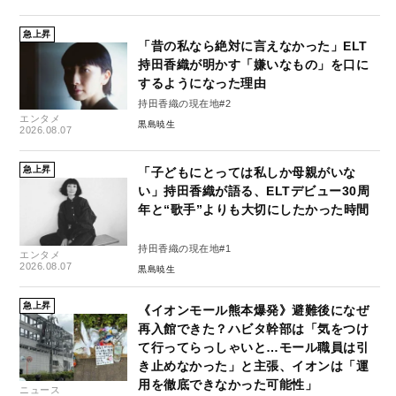
急上昇
「昔の私なら絶対に言えなかった」ELT
持田香織が明かす「嫌いなもの」を口に
するようになった理由
持田香織の現在地#2
エンタメ
黒島暁生
2026.08.07
急上昇
「子どもにとっては私しか母親がいな
い」持田香織が語る、ELTデビュー30周
年と“歌手”よりも大切にしたかった時間
持田香織の現在地#1
エンタメ
2026.08.07
黒島暁生
急上昇
《イオンモール熊本爆発》避難後になぜ
再入館できた？ハビタ幹部は「気をつけ
て行ってらっしゃいと…モール職員は引
き止めなかった」と主張、イオンは「運
用を徹底できなかった可能性」
ニュース