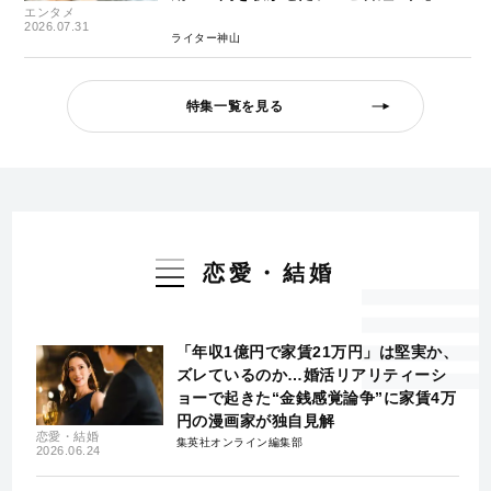
エンタメ
2026.07.31
ライター神山
特集一覧を見る
恋愛・結婚
「年収1億円で家賃21万円」は堅実か、
ズレているのか…婚活リアリティーシ
ョーで起きた“金銭感覚論争”に家賃4万
円の漫画家が独自見解
恋愛・結婚
集英社オンライン編集部
2026.06.24