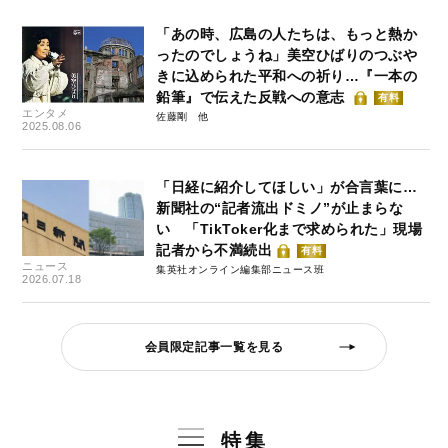
「あの時、広島の人たちは、もっと熱か
ったのでしょうね」美空ひばりのつぶや
きに込められた平和への祈り…『一本の
鉛筆』で伝えた反戦への意志
有料
エンタメ
佐藤剛
2025.08.06
「日経に紹介してほしい」が合言葉に…
新聞社の“記者流出ドミノ”が止まらな
い 「TikToker化まで求められた」現場
記者から不満続出
有料
ニュース
集英社オンライン編集部ニュース班
2026.07.18
会員限定記事一覧を見る
特集