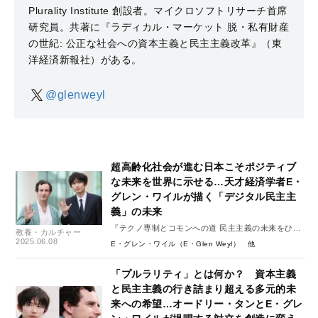
Plurality Institute 創設者。マイクロソフトリサーチ首席
研究員。共著に『ラディカル・マーケット 脱・私有財産
の世紀: 公正な社会への資本主義と民主主義改革』（東
洋経済新報社）がある。
@glenweyl
超高齢化社会が進む日本こそポジティブ
な未来を世界に示せる…天才経済学者E・
グレン・ワイルが描く「デジタル民主主
義」の未来
『テクノ専制とコモンへの道 民主主義の未来をひら
教養・カルチャー
く多元技術PLURALITYとは？』 #2
2025.06.08
E・グレン・ワイル（E・Glen Weyl）
「プルラリティ」とは何か？ 資本主義
と民主主義の行き詰まり超える多元的未
来への希望…オードリー・タンとE・グレ