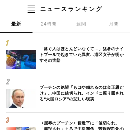
ニュースランキング
最新
24時間
週間
月間
「泳ぐ人はほとんどいなくて…」猛暑のナイ
トプールで起きていた異変…港区女子が明か
すその実態
プーチンの絶望「もはや頼れるのは金正恩だ
け」…中国に値切られ、インドに振り回され
る“大国ロシア”の悲しい現実
〈屈辱のプーチン〉習近平に「値切られ」
「無視され」まるで主従関係…苦境深刻化の