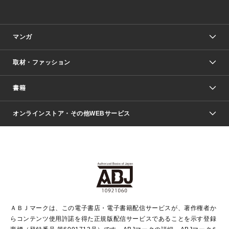
マンガ
取材・ファッション
少年マンガ
週刊少年ジャンプ
書籍
ファッション・美容
青年マンガ
ジャンプSQ.
Seventeen
週刊ヤングジャンプ
オンラインストア・その他WEBサービス
文芸・文庫・総合
芸能・情報・スポーツ
少女マンガ
Vジャンプ
non-no Web
ヤングジャンプ定期購読デジタル
すばる
Myojo
オンラインストア
りぼん
学芸・ノンフィクション・新書
最強ジャンプ
女性マンガ
@BAILA
ヤンジャン＋
小説すばる
週プレNEWS
マーガレット
集英社OTOコンテンツ
集英社 学芸編集部
少年ジャンプ＋
その他WEBサービス
クッキー
ライトノベル・ノベライズ
MAQUIA ONLINE
となりのヤングジャンプ
集英社 文芸ステーション
週プレ グラジャパ！
別冊マーガレット
SHUEISHA MANGA-ART HERITAGE
集英社 ビジネス書
ゼブラック
ココハナ
SHUEISHA ADNAVI
SPUR.JP
集英社Webマガジン Cobalt
グランドジャンプ
web 集英社文庫
キッズ
web Sportiva
マンガMee
ジャンプキャラクターズストア
集英社新書
ジャンプルーキー！
月刊オフィスユー
ＡＢＪマークは、この電子書店・電子書籍配信サービスが、著作権者か
EDITOR'S LAB
LEE
集英社オレンジ文庫
ウルトラジャンプ
青春と読書
パラスポ＋！
らコンテンツ使用許諾を得た正規版配信サービスであることを示す登録
集英社みらい文庫
リマコミ＋
HAPPY PLUS STORE
集英社新書プラス
ジャンプTOON