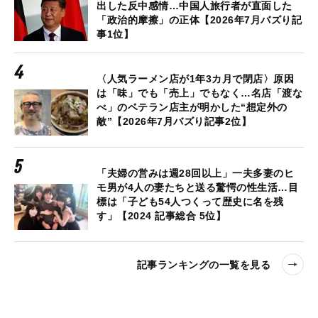
出した反中感情…中国人旅行者が直面した
「政治的摩擦」の正体【2026年7月バズり記
事1位】
〈人気ラーメン店が1年3カ月で閉店〉原因
は「味」でも「売上」でもなく…名店「渡な
べ」のベテラン店主が明かした“想定外の
敵”【2026年7月バズり記事2位】
「夫婦の営みは週28回以上」一夫多妻のヒ
モ男が4人の妻たちと送る驚愕の性生活…目
標は「子ども54人つくって歴史に名を残
す」【2024 記事総合 5位】
記事ランキングの一覧を見る