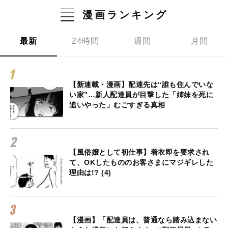
漫画ランキング
最新
24時間
週間
月間
【新連載・漫画】配達先は“誰も住んでいな
い家”…新人配達員が目撃した「姉妹を死に
追いやった」むごすぎる真相
【風俗嬢として初仕事】着衣即を要求され
て、OKしたもののお客さまにマジギレした
理由は!? (4)
【漫画】「配達員は、普通なら踏み込まない