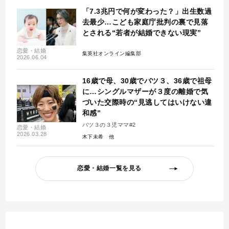
「7.3兆円で何が変わった？」出生数過
去最少…こども家庭庁批判の裏で見落
とされる“若者が結婚できない現実”
恋愛・結婚
集英社オンライン編集部
2026.06.04
16歳で母、30歳でバツ３、36歳で祖母
に…シングルマザーが３度の離婚で気
づいた交際時の“見逃してはいけない違
和感”
バツ３の３児ママ#2
恋愛・結婚
2026.03.28
木下未希
恋愛・結婚一覧を見る