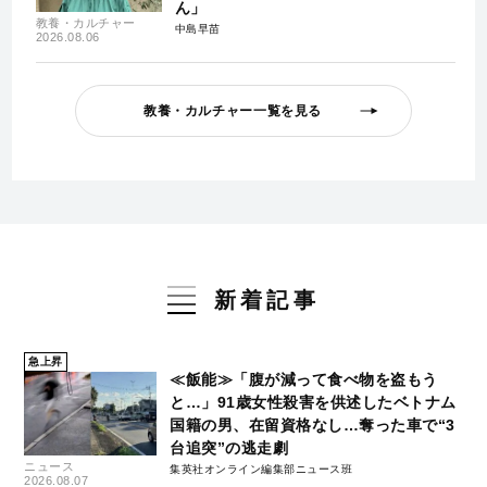
ん」
教養・カルチャー
中島早苗
2026.08.06
教養・カルチャー一覧を見る
新着記事
急上昇
≪飯能≫「腹が減って食べ物を盗もう
と…」91歳女性殺害を供述したベトナム
国籍の男、在留資格なし…奪った車で“3
台追突”の逃走劇
ニュース
集英社オンライン編集部ニュース班
2026.08.07