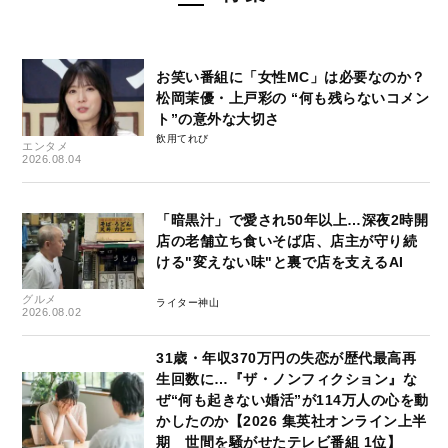
お笑い番組に「女性MC」は必要なのか？
松岡茉優・上戸彩の “何も残らないコメン
ト”の意外な大切さ
飲用てれび
エンタメ
2026.08.04
「暗黒汁」で愛され50年以上…深夜2時開
店の老舗立ち食いそば店、店主が守り続
ける"変えない味"と裏で店を支えるAI
グルメ
ライター神山
2026.08.02
31歳・年収370万円の失恋が歴代最高再
生回数に…『ザ・ノンフィクション』な
ぜ“何も起きない婚活”が114万人の心を動
かしたのか【2026 集英社オンライン上半
期 世間を騒がせたテレビ番組 1位】