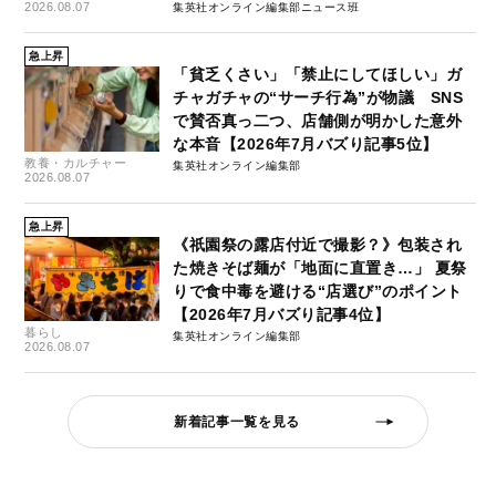
2026.08.07
集英社オンライン編集部ニュース班
急上昇
「貧乏くさい」「禁止にしてほしい」ガ
チャガチャの“サーチ行為”が物議 SNS
で賛否真っ二つ、店舗側が明かした意外
な本音【2026年7月バズり記事5位】
教養・カルチャー
集英社オンライン編集部
2026.08.07
急上昇
《祇園祭の露店付近で撮影？》包装され
た焼きそば麺が「地面に直置き…」 夏祭
りで食中毒を避ける“店選び”のポイント
【2026年7月バズり記事4位】
暮らし
集英社オンライン編集部
2026.08.07
新着記事一覧を見る