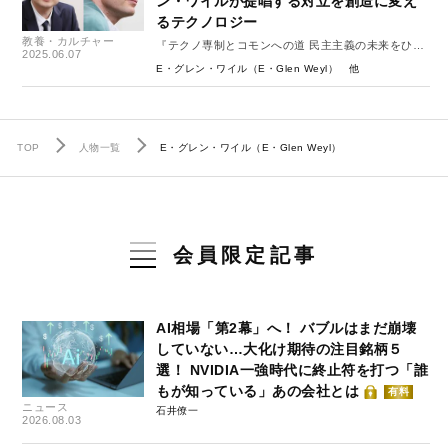
ン・ワイルが提唱する対立を創造に変え
るテクノロジー
教養・カルチャー
『テクノ専制とコモンへの道 民主主義の未来をひら
2025.06.07
く多元技術PLURALITYとは？』 #1
E・グレン・ワイル（E・Glen Weyl）
TOP
人物一覧
E・グレン・ワイル（E・Glen Weyl）
会員限定記事
AI相場「第2幕」へ！ バブルはまだ崩壊
していない…大化け期待の注目銘柄５
選！ NVIDIA一強時代に終止符を打つ「誰
もが知っている」あの会社とは
有料
ニュース
石井僚一
2026.08.03