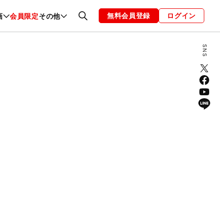
無料会員登録
ログイン
画
会員限定
その他
ファッション
恋愛・結婚
編集部
お知らせ