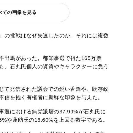
べての画像を見る
」の挑戦はなぜ失速したのか。それには複数
不出馬があった。都知事選で得た165万票
も、石丸氏個人の資質やキャラクターに負う
を通じて発信された議会での鋭い舌鋒や、既存政
不信を抱く有権者に新鮮な印象を与えた。
選における無党派層の37.99%が石丸氏に
6%や蓮舫氏の16.60%を上回る数字である。