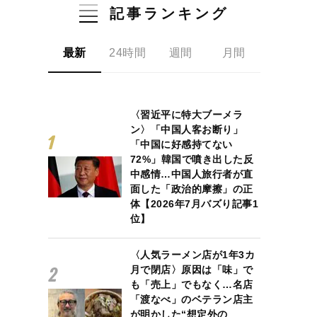
記事ランキング
最新
24時間
週間
月間
〈習近平に特大ブーメラ
ン〉「中国人客お断り」
「中国に好感持てない
72%」韓国で噴き出した反
中感情…中国人旅行者が直
面した「政治的摩擦」の正
体【2026年7月バズり記事1
位】
〈人気ラーメン店が1年3カ
月で閉店〉原因は「味」で
も「売上」でもなく…名店
「渡なべ」のベテラン店主
が明かした“想定外の