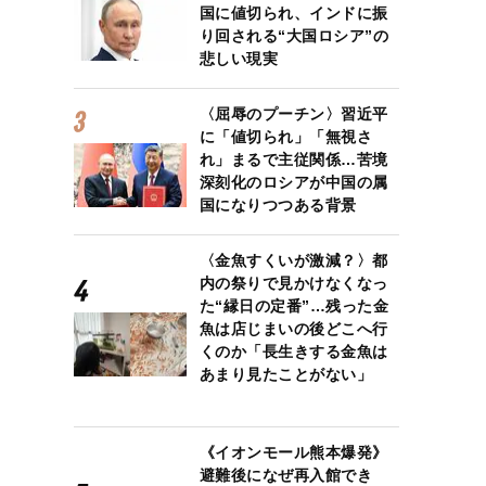
国に値切られ、インドに振
り回される“大国ロシア”の
悲しい現実
〈屈辱のプーチン〉習近平
に「値切られ」「無視さ
れ」まるで主従関係…苦境
深刻化のロシアが中国の属
国になりつつある背景
〈金魚すくいが激減？〉都
内の祭りで見かけなくなっ
た“縁日の定番”…残った金
魚は店じまいの後どこへ行
くのか「長生きする金魚は
あまり見たことがない」
《イオンモール熊本爆発》
避難後になぜ再入館でき