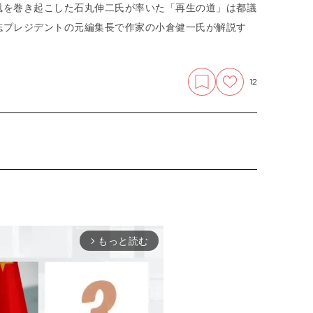
風を巻き起こした石丸伸二氏が率いた「再生の道」は都議
誌プレジデントの元編集長で作家の小倉健一氏が解説す
12
もっと読む
arrow_forward_ios