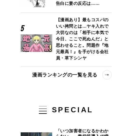
告白に妻の反応は……
【漫画あり】最もコスパの
いい拷問とは…ヤキ入れで
大切なのは「相手に本気で
今日、ここで死ぬんだ」と
思わせること。問題作『地
元最高！』を手がける会社
員・草下シンヤ
漫画ランキングの一覧を見る
SPECIAL
「いつ加害者になるかわか