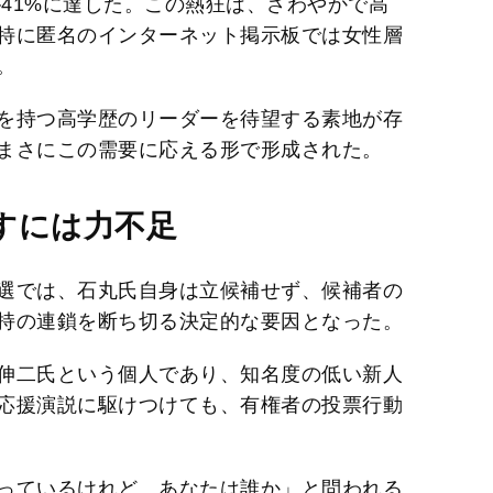
が41%に達した。この熱狂は、さわやかで高
特に匿名のインターネット掲示板では女性層
。
を持つ高学歴のリーダーを待望する素地が存
まさにこの需要に応える形で形成された。
すには力不足
選では、石丸氏自身は立候補せず、候補者の
持の連鎖を断ち切る決定的な要因となった。
伸二氏という個人であり、知名度の低い新人
応援演説に駆けつけても、有権者の投票行動
っているけれど、あなたは誰か」と問われる