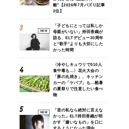
敵”【2026年7月バズり記事
2位】
「子どもにとっては私しか
NEW
母親がいない」持田香織が
語る、ELTデビュー30周年
と“歌手”よりも大切にした
かった時間
〈冷やしキュウリで510人
食中毒も…〉花火大会の
「豚の丸焼き」、キッチン
カーの「ケバブ」も…酷暑
の夏祭りで注意したい食べ
物
「昔の私なら絶対に言えな
NEW
かった」ELT持田香織が明
かす「嫌いなもの」を口に
するようになった理由