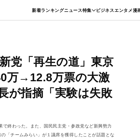
特集一覧を見る
漫画一覧を見る
新着
ランキング
ニュース
特集
ビジネス
エンタメ
漫
養・カルチャー
暮らし
スポーツ
ヘルスケア
美容
グルメ
丸新党「再生の道」東京
0万→12.8万票の大激
長が指摘「実験は失敗
結果で終わった。また、国民民主党・参政党など新興勢力
首の「チームみらい」が１議席を獲得したことが話題とな