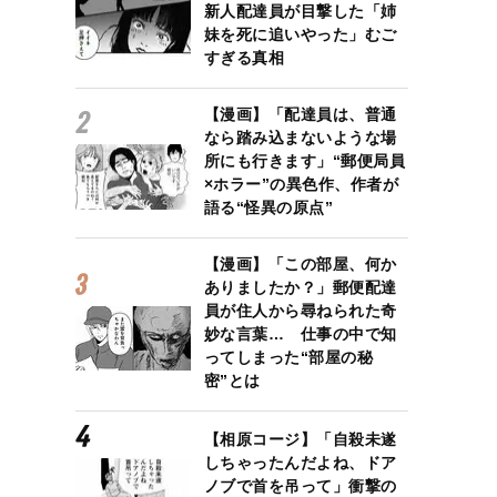
新人配達員が目撃した「姉
妹を死に追いやった」むご
すぎる真相
【漫画】「配達員は、普通
なら踏み込まないような場
所にも行きます」“郵便局員
×ホラー”の異色作、作者が
語る“怪異の原点”
【漫画】「この部屋、何か
ありましたか？」郵便配達
員が住人から尋ねられた奇
妙な言葉… 仕事の中で知
ってしまった“部屋の秘
密”とは
【相原コージ】「自殺未遂
しちゃったんだよね、ドア
ノブで首を吊って」衝撃の