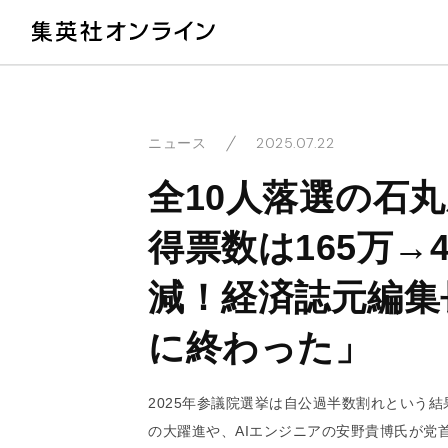
教
2025.07.22
ニュース
全10人落選の石
得票数は165万→4
減！経済誌元編集
に終わった」
2025年参議院選挙は自公過半数割れという
の大躍進や、AIエンジニアの安野貴博氏が党