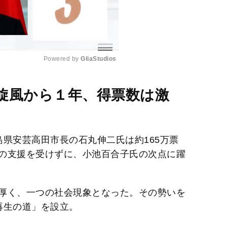
Powered by 
GliaStudios
M
旋風から１年、得票数は激
u
t
e
県安芸高田市長の石丸伸二氏は約165万票
の支援を受けずに、小池百合子氏の次点に躍
厚く、一つの社会現象となった。その勢いを
再生の道」を設立。