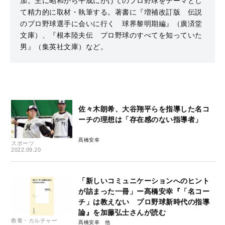
加。主に昭和から平成にかけてのプロ野球をテーマとし
て精力的に取材・執筆する。著書に『増補改訂版 伝説
のプロ野球選手に会いに行く 球界黎明期編』（廣済堂
文庫）、『根本陸夫伝 プロ野球のすべてを知っていた
男』（集英社文庫）など。
佐々木朗希、大谷翔平らを指導した名コ
ーチの理想は「存在感のない指導者」
髙橋安幸
スポーツ
2022.09.20
「新しいコミュニケーションへのヒント
が詰まった一冊」ー髙橋安幸『「名コー
チ」は教えない プロ野球新時代の指導
論』を加藤弘士さんが読む
教養・カルチャー
髙橋安幸