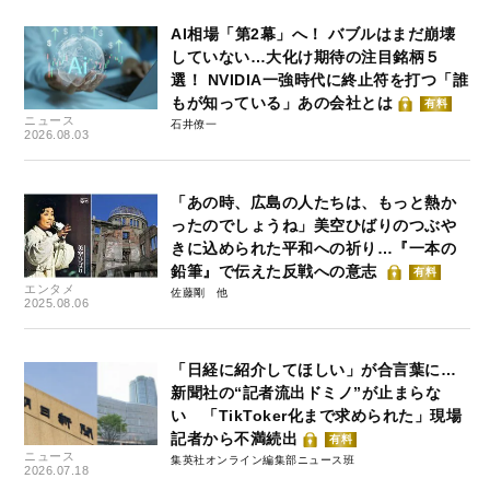
AI相場「第2幕」へ！ バブルはまだ崩壊
していない…大化け期待の注目銘柄５
選！ NVIDIA一強時代に終止符を打つ「誰
もが知っている」あの会社とは
有料
ニュース
石井僚一
2026.08.03
「あの時、広島の人たちは、もっと熱か
ったのでしょうね」美空ひばりのつぶや
きに込められた平和への祈り…『一本の
鉛筆』で伝えた反戦への意志
有料
エンタメ
佐藤剛
2025.08.06
「日経に紹介してほしい」が合言葉に…
新聞社の“記者流出ドミノ”が止まらな
い 「TikToker化まで求められた」現場
記者から不満続出
有料
ニュース
集英社オンライン編集部ニュース班
2026.07.18