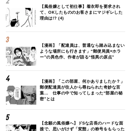
【風俗嬢として初仕事】着衣即を要求され
て、OKしたもののお客さまにマジギレした
理由は!? (4)
【漫画】「配達員は、普通なら踏み込まない
ような場所にも行きます」“郵便局員×ホラ
ー”の異色作、作者が語る“怪異の原点”
【漫画】「この部屋、何かありましたか？」
郵便配達員が住人から尋ねられた奇妙な言
葉… 仕事の中で知ってしまった“部屋の秘
密”とは
【念願の風俗嬢へ】ドSな店長のハードな面
接で、思いがけず「変態」の称号をもらった