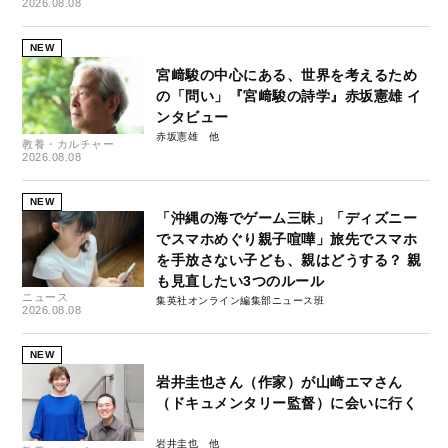
2026.08.08
NEW
宮﨑駿の中心にある、世界を考えるため
の「問い」『宮﨑駿の詩学』赤坂憲雄 イ
ンタビュー
赤坂憲雄
教養・カルチャー
2026.08.08
NEW
「沖縄の海でゲーム三昧」「ディズニー
でスマホめぐり親子喧嘩」旅先でスマホ
を手放さない子ども、親はどうする？ 親
も見直したい3つのルール
ニュース
集英社オンライン編集部ニュース班
2026.08.08
NEW
岩井圭也さん（作家）が山崎エマさん
（ドキュメンタリー監督）に会いに行く
岩井圭也