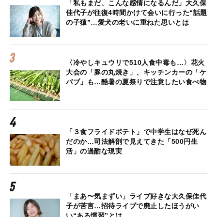
「私もまだ、こんな感情になるんだ」大久保
佳代子が往復4時間かけて会いに行った“話題
の子猿”…愛犬の老いに重ねた思いとは
〈冷やしキュウリで510人食中毒も…〉花火
大会の「豚の丸焼き」、キッチンカーの「ケ
バブ」も…酷暑の夏祭りで注意したい食べ物
「３食フライドポテト」で中学生はなぜ死ん
だのか…司法解剖で見えてきた「500円生
活」の過酷な現実
「まあ〜気まずい」ライブ好きな大久保佳代
子が苦言…招待ライブで廃止したほうがい
い“ある慣習”とは