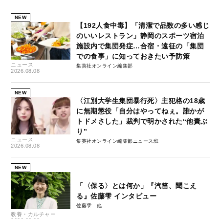
NEW
【192人食中毒】「清潔で品数の多い感じ
のいいレストラン」静岡のスポーツ宿泊
施設内で集団発症…合宿・遠征の「集団
での食事」に知っておきたい予防策
ニュース
集英社オンライン編集部
2026.08.08
NEW
〈江別大学生集団暴行死〉主犯格の18歳
に無期懲役「自分はやってねぇ。誰かが
トドメさした」裁判で明かされた“他責ぶ
り”
ニュース
集英社オンライン編集部ニュース班
2026.08.08
NEW
「〈保る〉とは何か」『汽笛、聞こえ
る』佐藤雫 インタビュー
佐藤雫
教養・カルチャー