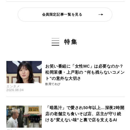
会員限定記事一覧を見る
特集
お笑い番組に「女性MC」は必要なのか？
松岡茉優・上戸彩の “何も残らないコメン
ト”の意外な大切さ
飲用てれび
エンタメ
2026.08.04
「暗黒汁」で愛され50年以上…深夜2時開
店の老舗立ち食いそば店、店主が守り続
ける"変えない味"と裏で店を支えるAI