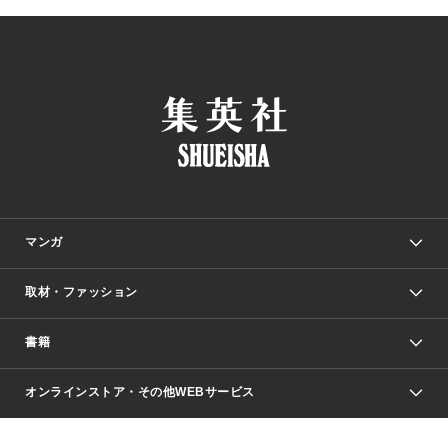
マンガ
取材・ファッション
少年マンガ
週刊少年ジャンプ
書籍
ファッション・美容
青年マンガ
ジャンプSQ.
Seventeen
週刊ヤングジャンプ
オンラインストア・その他WEBサービス
文芸・文庫・総合
芸能・情報・スポーツ
少女マンガ
Vジャンプ
non-no Web
ヤングジャンプ定期購読デジタル
すばる
Myojo
オンラインストア
りぼん