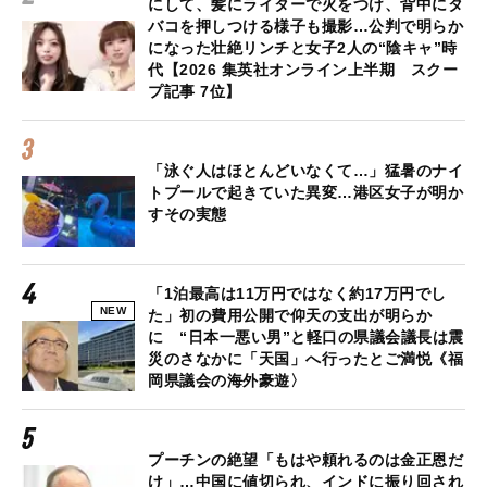
にして、髪にライターで火をつけ、背中にタ
バコを押しつける様子も撮影…公判で明らか
になった壮絶リンチと女子2人の“陰キャ”時
代【2026 集英社オンライン上半期 スクー
プ記事 7位】
「泳ぐ人はほとんどいなくて…」猛暑のナイ
トプールで起きていた異変…港区女子が明か
すその実態
「1泊最高は11万円ではなく約17万円でし
NEW
た」初の費用公開で仰天の支出が明らか
に “日本一悪い男”と軽口の県議会議長は震
災のさなかに「天国」へ行ったとご満悦《福
岡県議会の海外豪遊〉
プーチンの絶望「もはや頼れるのは金正恩だ
け」…中国に値切られ、インドに振り回され