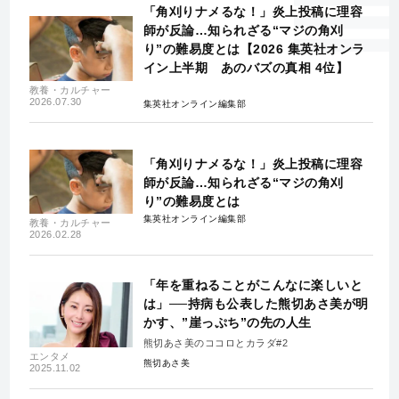
「角刈りナメるな！」炎上投稿に理容
師が反論…知られざる“マジの角刈
り”の難易度とは【2026 集英社オンラ
イン上半期 あのバズの真相 4位】
教養・カルチャー
2026.07.30
集英社オンライン編集部
「角刈りナメるな！」炎上投稿に理容
師が反論…知られざる“マジの角刈
り”の難易度とは
集英社オンライン編集部
教養・カルチャー
2026.02.28
「年を重ねることがこんなに楽しいと
は」──持病も公表した熊切あさ美が明
かす、”崖っぷち”の先の人生
熊切あさ美のココロとカラダ#2
エンタメ
熊切あさ美
2025.11.02