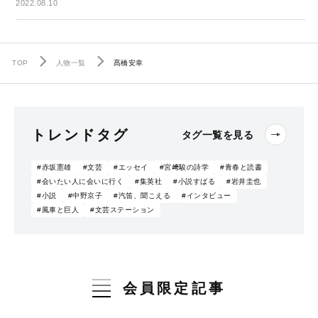
2022.08.10
TOP
人物一覧
髙橋安幸
トレンドタグ
タグ一覧を見る
#赤坂憲雄
#文芸
#エッセイ
#宮﨑駿の詩学
#青春と読書
#会いたい人に会いに行く
#集英社
#小説すばる
#岩井圭也
#小説
#中野京子
#汽笛、聞こえる
#インタビュー
#風車と巨人
#文芸ステーション
会員限定記事