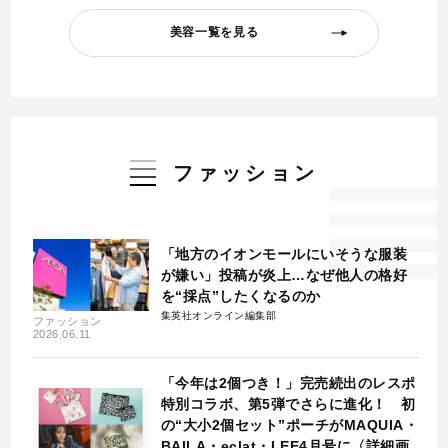
美容一覧を見る
ファッション
「地方のイオンモールにいそうな服装
が嫌い」投稿が炎上…なぜ他人の格好
を“採点”したくなるのか
集英社オンライン編集部
ファッション
2026.06.11
「今年は2個つき！」完売続出のレスポ
特別コラボ、第5弾でさらに進化！ 初
の“大小2個セット”ポーチがMAQUIA・
BAILA・eclat・LEE4月号に〈詳細画