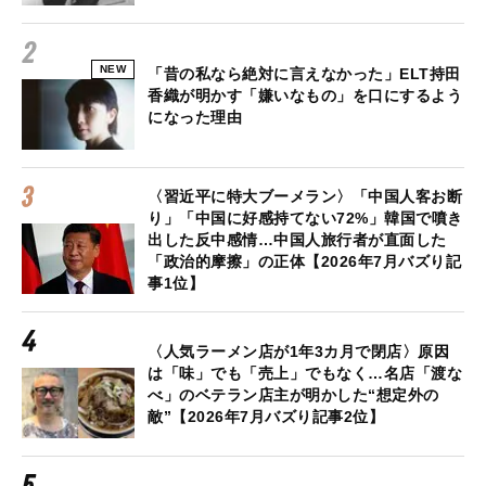
NEW
「昔の私なら絶対に言えなかった」ELT持田
香織が明かす「嫌いなもの」を口にするよう
になった理由
〈習近平に特大ブーメラン〉「中国人客お断
り」「中国に好感持てない72%」韓国で噴き
出した反中感情…中国人旅行者が直面した
「政治的摩擦」の正体【2026年7月バズり記
事1位】
〈人気ラーメン店が1年3カ月で閉店〉原因
は「味」でも「売上」でもなく…名店「渡な
べ」のベテラン店主が明かした“想定外の
敵”【2026年7月バズり記事2位】