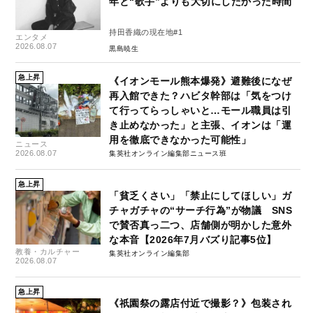
年と“歌手”よりも大切にしたかった時間
持田香織の現在地#1
エンタメ
2026.08.07
黒島暁生
急上昇
《イオンモール熊本爆発》避難後になぜ
再入館できた？ハビタ幹部は「気をつけ
て行ってらっしゃいと…モール職員は引
き止めなかった」と主張、イオンは「運
用を徹底できなかった可能性」
ニュース
2026.08.07
集英社オンライン編集部ニュース班
急上昇
「貧乏くさい」「禁止にしてほしい」ガ
チャガチャの“サーチ行為”が物議 SNS
で賛否真っ二つ、店舗側が明かした意外
な本音【2026年7月バズり記事5位】
教養・カルチャー
集英社オンライン編集部
2026.08.07
急上昇
《祇園祭の露店付近で撮影？》包装され