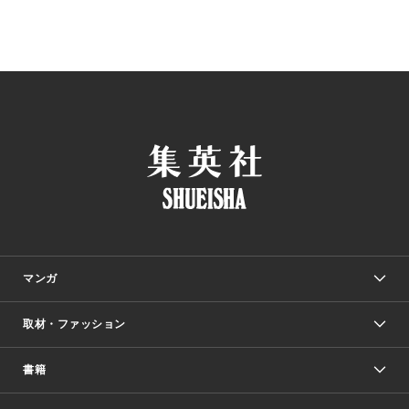
マンガ
取材・ファッション
少年マンガ
週刊少年ジャンプ
書籍
ファッション・美容
青年マンガ
ジャンプSQ.