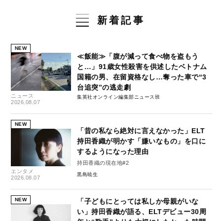
新着記事
NEW
≪飯能≫「腹が減って食べ物を盗もう
と…」91歳女性殺害を供述したベトナム
国籍の男、在留資格なし…奪った車で“3
台追突”の逃走劇
ニュース
集英社オンライン編集部ニュース班
2026.08.07
NEW
「昔の私なら絶対に言えなかった」ELT
持田香織が明かす「嫌いなもの」を口に
するようになった理由
持田香織の現在地#2
エンタメ
黒島暁生
2026.08.07
NEW
「子どもにとっては私しか母親がいな
い」持田香織が語る、ELTデビュー30周