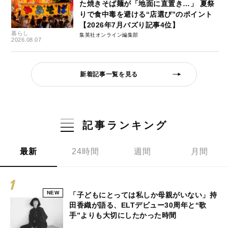
た焼きそば麺が「地面に直置き…」 夏祭
りで食中毒を避ける“店選び”のポイント
【2026年7月バズり記事4位】
暮らし
集英社オンライン編集部
2026.08.07
新着記事一覧を見る
記事ランキング
最新
24時間
週間
月間
NEW
「子どもにとっては私しか母親がいない」持
田香織が語る、ELTデビュー30周年と“歌
手”よりも大切にしたかった時間