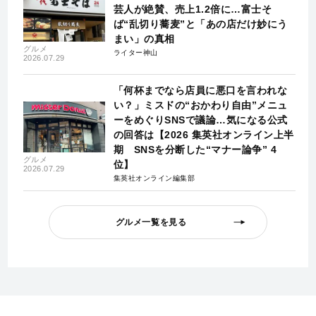
芸人が絶賛、売上1.2倍に…富士そ
ば“乱切り蕎麦”と「あの店だけ妙にう
まい」の真相
グルメ
ライター神山
2026.07.29
「何杯までなら店員に悪口を言われな
い？」ミスドの“おかわり自由”メニュ
ーをめぐりSNSで議論…気になる公式
の回答は【2026 集英社オンライン上半
期 SNSを分断した“マナー論争” 4
グルメ
位】
2026.07.29
集英社オンライン編集部
グルメ一覧を見る