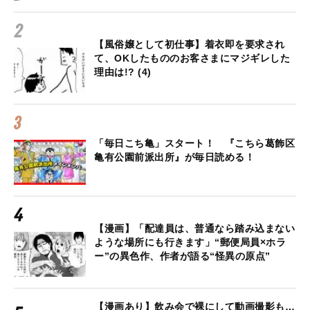
【風俗嬢として初仕事】着衣即を要求され
て、OKしたもののお客さまにマジギレした
理由は!? (4)
「毎日こち亀」スタート！ 『こちら葛飾区
亀有公園前派出所』が毎日読める！
【漫画】「配達員は、普通なら踏み込まない
ような場所にも行きます」“郵便局員×ホラ
ー”の異色作、作者が語る“怪異の原点”
【漫画あり】飲み会で裸にして動画撮影も…