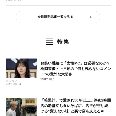
会員限定記事一覧を見る
特集
お笑い番組に「女性MC」は必要なのか？
松岡茉優・上戸彩の “何も残らないコメン
ト”の意外な大切さ
飲用てれび
エンタメ
2026.08.04
「暗黒汁」で愛され50年以上…深夜2時開
店の老舗立ち食いそば店、店主が守り続
ける"変えない味"と裏で店を支えるAI