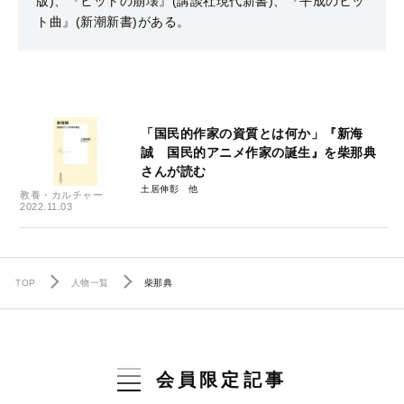
版)、『ヒットの崩壊』(講談社現代新書)、『平成のヒッ
ト曲』(新潮新書)がある。
「国民的作家の資質とは何か」『新海
誠 国民的アニメ作家の誕生』を柴那典
さんが読む
土居伸彰
教養・カルチャー
2022.11.03
TOP
人物一覧
柴那典
会員限定記事