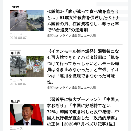
NEW
≪飯能≫「腹が減って食べ物を盗もう
と…」91歳女性殺害を供述したベトナ
ム国籍の男、在留資格なし…奪った車
で“3台追突”の逃走劇
ニュース
集英社オンライン編集部ニュース班
2026.08.07
《イオンモール熊本爆発》避難後にな
急上昇
ぜ再入館できた？ハビタ幹部は「気を
つけて行ってらっしゃいと…モール職
員は引き止めなかった」と主張、イオ
ンは「運用を徹底できなかった可能
ニュース
性」
2026.08.07
集英社オンライン編集部ニュース班
〈習近平に特大ブーメラン〉「中国人
急上昇
客お断り」「中国に好感持てない
72%」韓国で噴き出した反中感情…中
国人旅行者が直面した「政治的摩擦」
の正体【2026年7月バズり記事1位】
ニュース