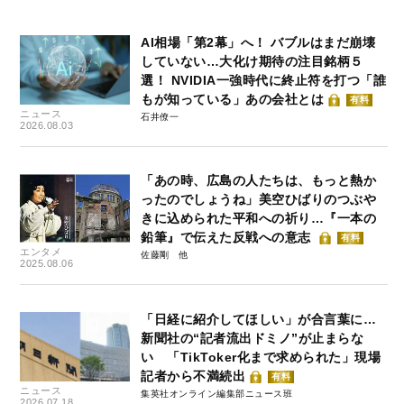
AI相場「第2幕」へ！ バブルはまだ崩壊
していない…大化け期待の注目銘柄５
選！ NVIDIA一強時代に終止符を打つ「誰
もが知っている」あの会社とは
有料
ニュース
石井僚一
2026.08.03
「あの時、広島の人たちは、もっと熱か
ったのでしょうね」美空ひばりのつぶや
きに込められた平和への祈り…『一本の
鉛筆』で伝えた反戦への意志
有料
エンタメ
佐藤剛
2025.08.06
「日経に紹介してほしい」が合言葉に…
新聞社の“記者流出ドミノ”が止まらな
い 「TikToker化まで求められた」現場
記者から不満続出
有料
ニュース
集英社オンライン編集部ニュース班
2026.07.18