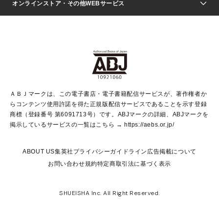
Seventeen
週刊ヤングジャンプ
オンラインストア・その他WEBサービス
文芸・文庫・総合
芸能・情報・スポーツ
少女マンガ
Vジャンプ
non-no Web
ヤングジャンプ定期購読デジタル
すばる
Myojo
オンラインストア
りぼん
学芸・ノンフィクション・新書
最強ジャンプ
女性マンガ
@BAILA
ヤンジャン＋
小説すばる
週プレNEWS
マーガレット
集英社OTOコンテンツ
集英社 学芸編集部
少年ジャンプ＋
その他WEBサービス
クッキー
ライトノベル・ノベライズ
MAQUIA ONLINE
となりのヤングジャンプ
集英社 文芸ステーション
週プレ グラジャパ！
別冊マーガレット
SHUEISHA MANGA-ART HERITAGE
集英社 ビジネス書
ゼブラック
ココハナ
SHUEISHA ADNAVI
SPUR.JP
集英社Webマガジン Cobalt
グランドジャンプ
web 集英社文庫
キッズ
web Sportiva
マンガMee
ジャンプキャラクターズストア
集英社新書
ジャンプルーキー！
月刊オフィスユー
ＡＢＪマークは、この電子書店・電子書籍配信サービスが、著作権者か
EDITOR'S LAB
LEE
集英社オレンジ文庫
ウルトラジャンプ
青春と読書
パラスポ＋！
らコンテンツ使用許諾を得た正規版配信サービスであることを示す登録
集英社みらい文庫
リマコミ＋
HAPPY PLUS STORE
集英社新書プラス
ジャンプTOON
商標（登録番号 第6091713号）です。ABJマークの詳細、ABJマークを
Marisol
シフォン文庫
アジア人物史
S-KIDS.LAND
マンガMeets
掲示しているサービスの一覧はこちら →
https://aebs.or.jp/
shueisha vox
よみタイ
S-MANGA
Web éclat
ダッシュエックス文庫
LEEマルシェ
kotoba
集英社ジャンプリミックス
ABOUT US
集英社プライバシーガイドライン
広告掲載について
T JAPAN:The New York Times Style Magazine
JUMP j BOOKS
お問い合わせ
規約
特定商取引法に基づく表示
SHOP Marisol
e!集英社
集英社コミック文庫
集英社女性誌ポータル
éclat premium
imidas
MEN'S NON-NO WEB
SHUEISHA Inc. All Right Reserved.
mirabella
UOMO