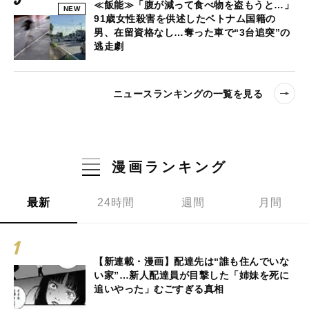
≪飯能≫「腹が減って食べ物を盗もうと…」
NEW
91歳女性殺害を供述したベトナム国籍の
男、在留資格なし…奪った車で“3台追突”の
逃走劇
ニュースランキングの一覧を見る
漫画ランキング
最新
24時間
週間
月間
【新連載・漫画】配達先は“誰も住んでいな
い家”…新人配達員が目撃した「姉妹を死に
追いやった」むごすぎる真相