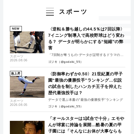
スポーツ
〈逆転＆勝ち越しの44.5％は7回以降〉
NEW
7イニング制導入で高校野球はどう変わ
る？ データが明らかにする“短縮”の弊
害
「7回制が奪うもの-データが証明するドラマの消
スポーツ
失-」
2026.08.06
ゴジキ（@godziki_55）
〈防御率わずか0.50〉21世紀夏の甲子
急上昇
園“最強の優勝投手”ランキング…伝説
の試合を制したハンカチ王子を抑えた
歴代最強投手は？
データで選ぶ本書の”最強の優勝投手”ランキング
スポーツ
2026.08.05
ゴジキ（@godziki_55）
「オールスターは1試合で十分」エモや
んが球宴に持論を展開…酷暑の夏の甲
子園には「そんなにお体が大事ならも