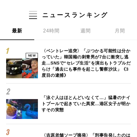
ニュースランキング
最新
24時間
週間
月間
〈ベントレー追突〉「ぶつかる可能性は分か
NEW
っていた」韓国籍の刺青男が7台に衝突し逃
走…SNSで“セレブ生活”を演出もトラブルだ
らけ「過去にも事件を起こし警察沙汰」《3
度目の逮捕》
「泳ぐ人はほとんどいなくて…」猛暑のナイ
トプールで起きていた異変…港区女子が明か
すその実態
〈吉原老舗ソープ摘発〉「刑事告発したのは