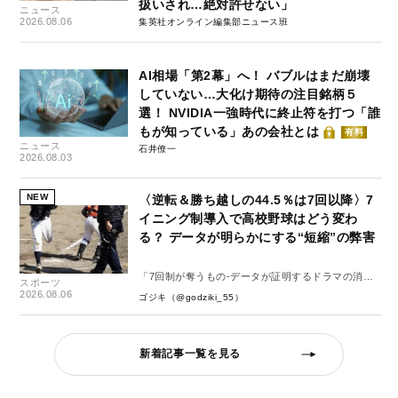
扱いされ…絶対許せない」
ニュース
2026.08.06
集英社オンライン編集部ニュース班
AI相場「第2幕」へ！ バブルはまだ崩壊
していない…大化け期待の注目銘柄５
選！ NVIDIA一強時代に終止符を打つ「誰
もが知っている」あの会社とは
有料
ニュース
石井僚一
2026.08.03
NEW
〈逆転＆勝ち越しの44.5％は7回以降〉7
イニング制導入で高校野球はどう変わ
る？ データが明らかにする“短縮”の弊害
「7回制が奪うもの-データが証明するドラマの消
スポーツ
失-」
2026.08.06
ゴジキ（@godziki_55）
新着記事一覧を見る