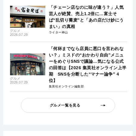
「チェーン店なのに味が違う？」人気
芸人が絶賛、売上1.2倍に…富士そ
ば“乱切り蕎麦”と「あの店だけ妙にう
まい」の真相
グルメ
ライター神山
2026.07.29
「何杯までなら店員に悪口を言われな
い？」ミスドの“おかわり自由”メニュ
ーをめぐりSNSで議論…気になる公式
の回答は【2026 集英社オンライン上半
期 SNSを分断した“マナー論争” 4
グルメ
位】
2026.07.29
集英社オンライン編集部
グルメ一覧を見る