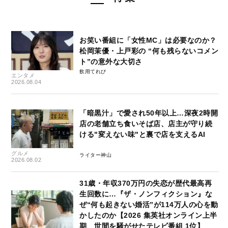
お笑い番組に「女性MC」は必要なのか？
松岡茉優・上戸彩の “何も残らないコメン
ト”の意外な大切さ
飲用てれび
エンタメ
2026.08.04
「暗黒汁」で愛され50年以上…深夜2時開
店の老舗立ち食いそば店、店主が守り続
ける"変えない味"と裏で店を支えるAI
グルメ
ライター神山
2026.08.02
31歳・年収370万円の失恋が歴代最高再
生回数に…『ザ・ノンフィクション』な
ぜ“何も起きない婚活”が114万人の心を動
かしたのか【2026 集英社オンライン上半
期 世間を騒がせたテレビ番組 1位】