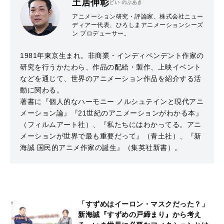
土居伸彰
どい のぶあき
アニメーション研究・評論家、株式会社ニュー
ディアー代表、ひろしまアニメーションシーズ
ン プロデューサー。
1981年東京生まれ。非商業・インディペンデント作家の
研究を行うかたわら、作品の配給・製作、上映イベント
などを通じて、世界のアニメーション作品を紹介する活
動に関わる。
著書に『個人的なハーモニー ノルシュテインと現代アニ
メーション論』『21世紀のアニメーションがわかる本』
（フィルムアート社）、『私たちにはわかってる。アニ
メーションが世界で最も重要だって』（青土社）、『新
海誠 国民的アニメ作家の誕生』（集英社新書）。
「すずめはイーロン・マスクだった？」
新海誠『すずめの戸締まり』から考え