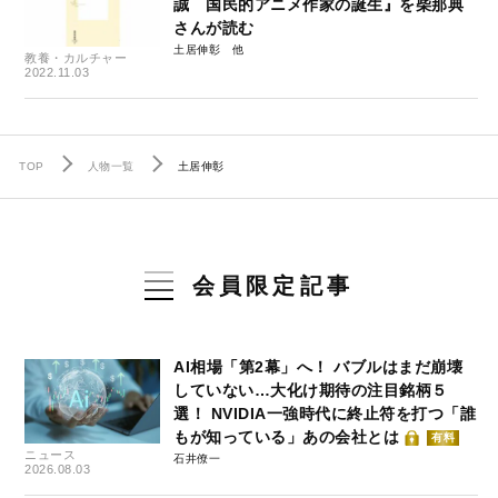
誠 国民的アニメ作家の誕生』を柴那典
さんが読む
土居伸彰
教養・カルチャー
2022.11.03
TOP
人物一覧
土居伸彰
会員限定記事
AI相場「第2幕」へ！ バブルはまだ崩壊
していない…大化け期待の注目銘柄５
選！ NVIDIA一強時代に終止符を打つ「誰
もが知っている」あの会社とは
有料
ニュース
石井僚一
2026.08.03