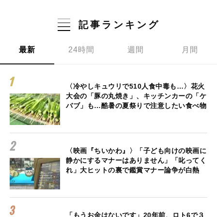
記事ランキング
最新
24時間
週間
月間
〈冷やしキュウリで510人食中毒も…〉花火
大会の「豚の丸焼き」、キッチンカーの「ケ
バブ」も…酷暑の夏祭りで注意したい食べ物
〈映画『ちいかわ』〉「子ども向けの映画に
静かにするマナーはありません」「叱ってく
れ」大ヒットの裏で鑑賞マナー論争が白熱
「もうお金はないです」20年前、ロト6で３