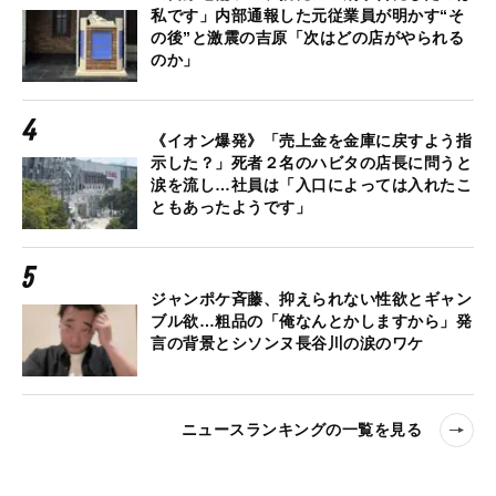
私です」内部通報した元従業員が明かす“そ
の後”と激震の吉原「次はどの店がやられる
のか」
《イオン爆発》「売上金を金庫に戻すよう指
示した？」死者２名のハビタの店長に問うと
涙を流し…社員は「入口によっては入れたこ
ともあったようです」
ジャンポケ斉藤、抑えられない性欲とギャン
ブル欲…粗品の「俺なんとかしますから」発
言の背景とシソンヌ長谷川の涙のワケ
ニュースランキングの一覧を見る