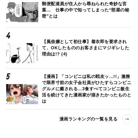
郵便配達員が住人から尋ねられた奇妙な言
葉… 仕事の中で知ってしまった“部屋の秘
密”とは
【風俗嬢として初仕事】着衣即を要求され
て、OKしたもののお客さまにマジギレした
理由は!? (4)
【漫画】「コンビニは私の戦友ッ…!!」激務
で限界寸前の女子会社員がひたすらコンビニ
グルメに癒される…3食すべてコンビニ飯生
活を続けてきた漫画家が描きたかったものと
は
漫画ランキングの一覧を見る