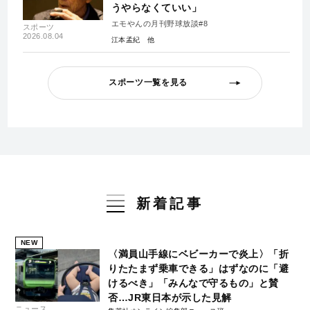
うやらなくていい」
エモやんの月刊野球放談#8
スポーツ
2026.08.04
江本孟紀
スポーツ一覧を見る
新着記事
NEW
〈満員山手線にベビーカーで炎上〉「折
りたたまず乗車できる」はずなのに「避
けるべき」「みんなで守るもの」と賛
否…JR東日本が示した見解
ニュース