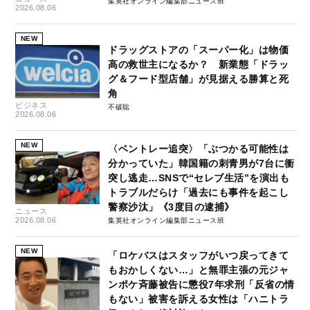
集英社オンライン編集部ニュース班
2026.08.06
NEW
ドラッグストアの「スーパー化」は物価
高の救世主になるか？ 新業態「ドラッ
グ＆フード型店舗」が見据える勝算と死
角
ビジネス
不破聡
2026.08.06
NEW
〈ベントレー追突〉「ぶつかる可能性は
分かっていた」韓国籍の刺青男が7台に衝
突し逃走…SNSで“セレブ生活”を演出も
トラブルだらけ「過去にも事件を起こし
警察沙汰」《3度目の逮捕》
ニュース
2026.08.06
集英社オンライン編集部ニュース班
NEW
「ロケバスはスタッフがいつ戻ってきて
もおかしくない…」と無罪主張の元ジャ
ンポケ斉藤被告に懲役7年求刑「反省の情
もない」被害を訴える女性は「ハニトラ