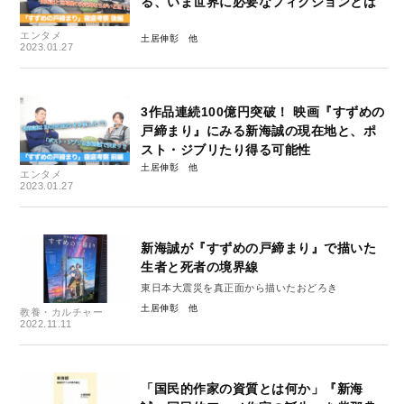
る、いま世界に必要なフィクションとは
エンタメ
土居伸彰
2023.01.27
3作品連続100億円突破！ 映画『すずめの
戸締まり』にみる新海誠の現在地と、ポ
スト・ジブリたり得る可能性
土居伸彰
エンタメ
2023.01.27
新海誠が『すずめの戸締まり』で描いた
生者と死者の境界線
東日本大震災を真正面から描いたおどろき
土居伸彰
教養・カルチャー
2022.11.11
「国民的作家の資質とは何か」『新海