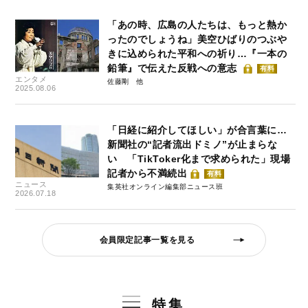
「あの時、広島の人たちは、もっと熱か
ったのでしょうね」美空ひばりのつぶや
きに込められた平和への祈り…『一本の
鉛筆』で伝えた反戦への意志
有料
エンタメ
佐藤剛
2025.08.06
「日経に紹介してほしい」が合言葉に…
新聞社の“記者流出ドミノ”が止まらな
い 「TikToker化まで求められた」現場
記者から不満続出
有料
ニュース
集英社オンライン編集部ニュース班
2026.07.18
会員限定記事一覧を見る
特集