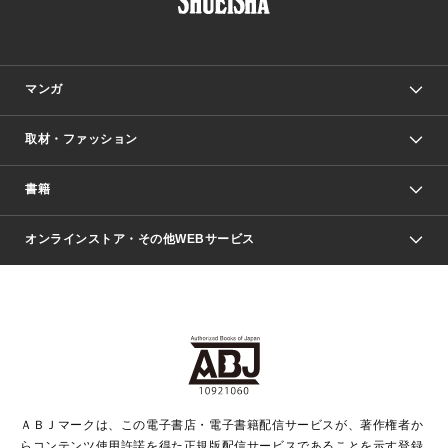
マンガ
取材・ファッション
少年マンガ
週刊少年ジャンプ
書籍
ファッション・美容
青年マンガ
ジャンプSQ.
Seventeen
週刊ヤングジャンプ
オンラインストア・その他WEBサービス
文芸・文庫・総合
芸能・情報・スポーツ
少女マンガ
Vジャンプ
non-no Web
ヤングジャンプ定期購読デジタル
すばる
Myojo
オンラインストア
りぼん
学芸・ノンフィクション・新書
最強ジャンプ
女性マンガ
@BAILA
ヤンジャン＋
小説すばる
週プレNEWS
マーガレット
集英社OTOコンテンツ
集英社 学芸編集部
少年ジャンプ＋
その他WEBサービス
クッキー
ライトノベル・ノベライズ
MAQUIA ONLINE
となりのヤングジャンプ
集英社 文芸ステーション
週プレ グラジャパ！
別冊マーガレット
SHUEISHA MANGA-ART HERITAGE
集英社 ビジネス書
ゼブラック
ココハナ
SHUEISHA ADNAVI
SPUR.JP
集英社Webマガジン Cobalt
グランドジャンプ
web 集英社文庫
キッズ
web Sportiva
マンガMee
ジャンプキャラクターズストア
集英社新書
ジャンプルーキー！
月刊オフィスユー
ＡＢＪマークは、この電子書店・電子書籍配信サービスが、著作権者か
EDITOR'S LAB
LEE
集英社オレンジ文庫
ウルトラジャンプ
青春と読書
パラスポ＋！
らコンテンツ使用許諾を得た正規版配信サービスであることを示す登録
集英社みらい文庫