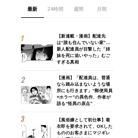
最新
24時間
週間
月間
【新連載・漫画】配達先
は“誰も住んでいない家”…
新人配達員が目撃した「姉
妹を死に追いやった」むご
すぎる真相
【漫画】「配達員は、普通
なら踏み込まないような場
所にも行きます」“郵便局員
×ホラー”の異色作、作者が
語る“怪異の原点”
【風俗嬢として初仕事】着
衣即を要求されて、OKした
もののお客さまにマジギレ