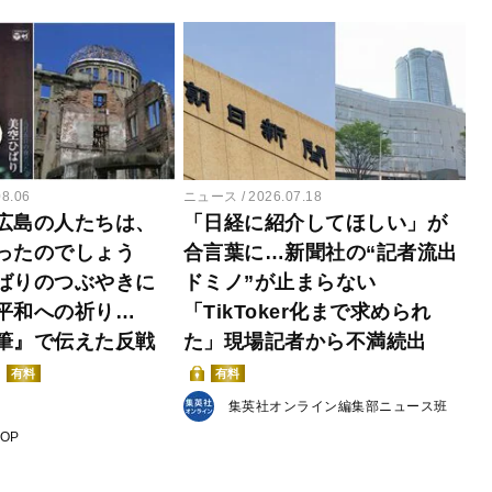
08.06
ニュース
2026.07.18
広島の人たちは、
「日経に紹介してほしい」が
ったのでしょう
合言葉に…新聞社の“記者流出
ばりのつぶやきに
ドミノ”が止まらない
平和への祈り…
「TikToker化まで求められ
筆』で伝えた反戦
た」現場記者から不満続出
有料
有料
集英社オンライン編集部ニュース班
POP