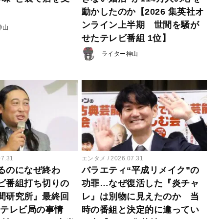
動かしたのか【2026 集英社オ
ンライン上半期 世間を騒が
神山
せたテレビ番組 1位】
ライター神山
07.31
エンタメ
2026.07.31
るのになぜ終わ
バラエティ“平成リメイク”の
ビ番組打ち切りの
功罪…なぜ復活した『炎チャ
間研究所』最終回
レ』は別物に見えたのか 当
たテレビ局の事情
時の番組と決定的に違ってい