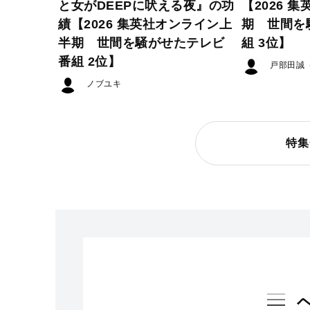
と女がDEEPに吠える夜』の功
【2026 
績【2026 集英社オンライン上
期 世間を
半期 世間を騒がせたテレビ
組 3位】
番組 2位】
戸部田誠
ノブユキ
特集