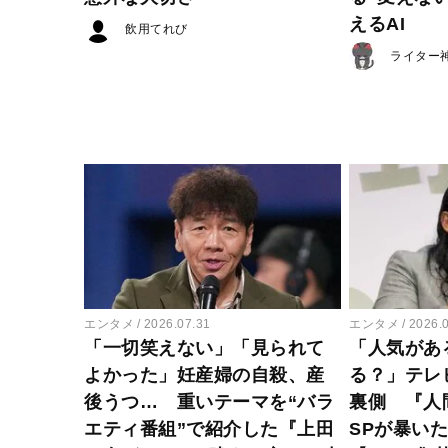
えるAI
飲用てれび
ライター
エンタメ
2026.07.31
エンタメ
2026.
「一切笑えない」「見られて
「人気があ
よかった」妊産婦の自殺、産
る？」テレ
後うつ… 重いテーマを“バラ
裏側 『人
エティ番組”で紹介した『上田
SPが暴い