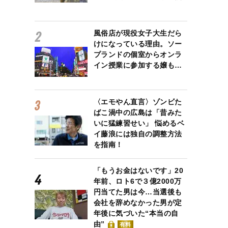
風俗店が現役女子大生だら
けになっている理由。ソー
プランドの個室からオンラ
イン授業に参加する嬢も…
〈エモやん直言〉ゾンビた
ばこ渦中の広島は「昔みた
いに猛練習せい」 悩めるベ
イ藤浪には独自の調整方法
を指南！
「もうお金はないです」20
年前、ロト6で３億2000万
円当てた男は今…当選後も
会社を辞めなかった男が定
年後に気づいた“本当の自
由”
有料