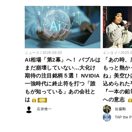
ニュース
2026.08.03
エンタメ
2025.
AI相場「第2幕」へ！ バブルは
「あの時、
まだ崩壊していない…大化け
もっと熱か
期待の注目銘柄５選！ NVIDIA
ね」美空ひ
一強時代に終止符を打つ「誰
込められた
もが知っている」あの会社と
『一本の鉛
は
への意志
有料
石井僚一
佐藤剛
TAP the 