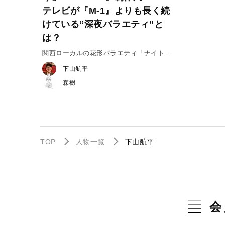
テレビが『M-1』よりも長く続
けている“深夜バラエティ”と
は？
関西ローカルの花形バラエティ「ナイトin
ナイト」の現状に迫る！
下山航平
森樹
TOP
人物一覧
下山航平
会