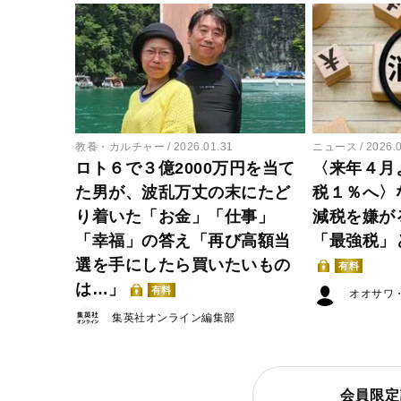
教養・カルチャー
2026.01.31
ニュース
2026.
ロト６で３億2000万円を当て
〈来年４月
た男が、波乱万丈の末にたど
税１％へ〉
り着いた「お金」「仕事」
減税を嫌が
「幸福」の答え「再び高額当
「最強税」
選を手にしたら買いたいもの
有料
は…」
有料
オオサワ
集英社オンライン編集部
会員限定