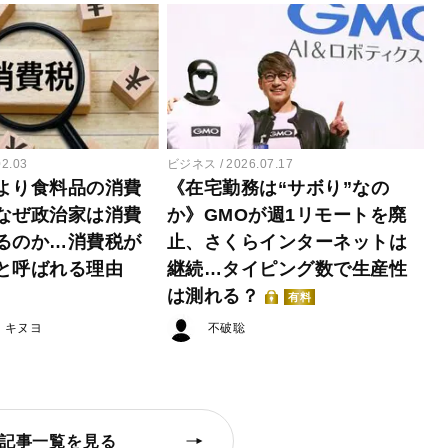
02.03
ビジネス
2026.07.17
より食料品の消費
《在宅勤務は“サボり”なの
なぜ政治家は消費
か》GMOが週1リモートを廃
るのか…消費税が
止、さくらインターネットは
と呼ばれる理由
継続…タイピング数で生産性
は測れる？
有料
・キヌヨ
不破聡
記事一覧を見る