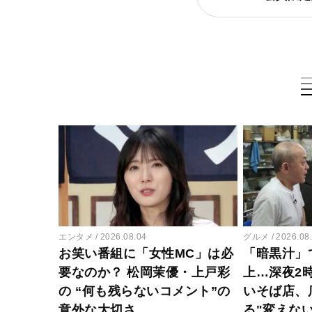
エンタメ
2026.08.04
グルメ
2026.08
お笑い番組に「女性MC」は必
「暗黒汁」
要なのか？ 松岡茉優・上戸彩
上…深夜2
の “何も残らないコメント”の
いそば店、
意外な大切さ
る"変えな