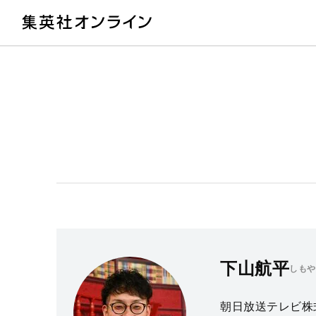
教
下山航平
しもや
朝日放送テレビ株