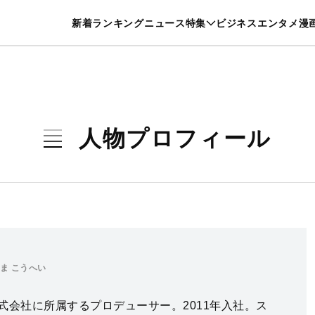
特集一覧を見る
漫画一覧を見る
新着
ランキング
ニュース
特集
ビジネス
エンタメ
漫
養・カルチャー
暮らし
スポーツ
ヘルスケア
美容
グルメ
人物プロフィール
ま こうへい
式会社に所属するプロデューサー。2011年入社。ス