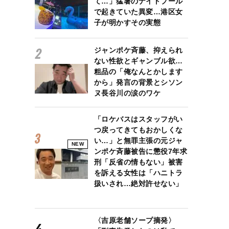
て…」猛暑のナイトプール
で起きていた異変…港区女
子が明かすその実態
ジャンポケ斉藤、抑えられ
ない性欲とギャンブル欲…
粗品の「俺なんとかします
から」発言の背景とシソン
ヌ長谷川の涙のワケ
「ロケバスはスタッフがい
つ戻ってきてもおかしくな
い…」と無罪主張の元ジャ
NEW
ンポケ斉藤被告に懲役7年求
刑「反省の情もない」被害
を訴える女性は「ハニトラ
扱いされ…絶対許せない」
〈吉原老舗ソープ摘発〉