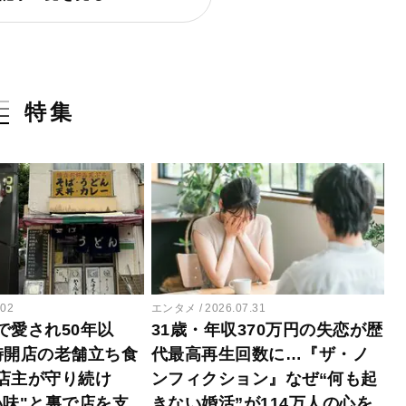
特集
.02
エンタメ
2026.07.31
で愛され50年以
31歳・年収370万円の失恋が歴
時開店の老舗立ち食
代最高再生回数に…『ザ・ノ
店主が守り続け
ンフィクション』なぜ“何も起
い味"と裏で店を支
きない婚活”が114万人の心を