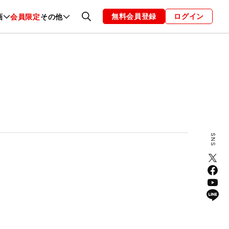
無料会員登録
ログイン
画
会員限定
その他
ファッション
恋愛・結婚
編集部
お知らせ