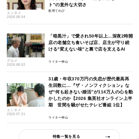
ト”の意外な大切さ
飲用てれび
エンタメ
2026.08.04
「暗黒汁」で愛され50年以上…深夜2時開
店の老舗立ち食いそば店、店主が守り続
ける"変えない味"と裏で店を支えるAI
グルメ
ライター神山
2026.08.02
31歳・年収370万円の失恋が歴代最高再
生回数に…『ザ・ノンフィクション』な
ぜ“何も起きない婚活”が114万人の心を動
かしたのか【2026 集英社オンライン上半
期 世間を騒がせたテレビ番組 1位】
エンタメ
2026.07.31
ライター神山
特集一覧を見る