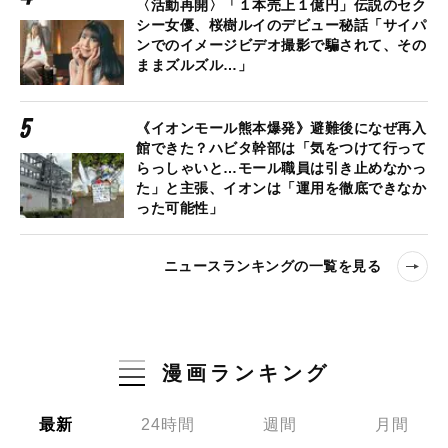
〈活動再開〉「１本売上１億円」伝説のセク
シー女優、桜樹ルイのデビュー秘話「サイパ
ンでのイメージビデオ撮影で騙されて、その
ままズルズル…」
《イオンモール熊本爆発》避難後になぜ再入
館できた？ハビタ幹部は「気をつけて行って
らっしゃいと…モール職員は引き止めなかっ
た」と主張、イオンは「運用を徹底できなか
った可能性」
ニュースランキングの一覧を見る
漫画ランキング
最新
24時間
週間
月間