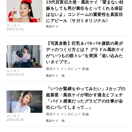
15代目宣伝大使・風吹ケイ「望まない妊
娠をしても男が責任をとってくれる保証
はないよ」コンドームの重要性を真面目
にアピール〈サガミオリジナル〉
エンタメ
風吹ケイ
2023.12.01
【写真多数】巨乳＆バキバキ腹筋の美ボ
ディのつくり方とは？ グラドル風吹ケイ
が“いつもの筋トレ”を実演「追い込みた
いタイプで」
風吹ケイ インタビュー 後編
エンタメ
2023.03.30
風吹ケイ
「いつか緊縛もやってみたい」Jカップの
超新星・風吹ケイが明かす過去とフェチ
「バイト感覚だったグラビアの仕事が会
社にバレてしまって…」
風吹ケイ インタビュー 前編
エンタメ
2023.03.30
風吹ケイ