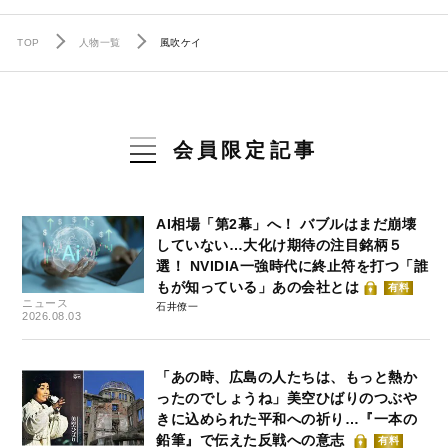
TOP
人物一覧
風吹ケイ
会員限定記事
AI相場「第2幕」へ！ バブルはまだ崩壊
していない…大化け期待の注目銘柄５
選！ NVIDIA一強時代に終止符を打つ「誰
もが知っている」あの会社とは
有料
ニュース
石井僚一
2026.08.03
「あの時、広島の人たちは、もっと熱か
ったのでしょうね」美空ひばりのつぶや
きに込められた平和への祈り…『一本の
鉛筆』で伝えた反戦への意志
有料