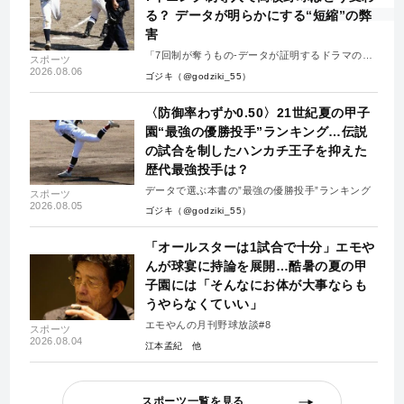
る？ データが明らかにする“短縮”の弊
害
「7回制が奪うもの-データが証明するドラマの消
スポーツ
失-」
2026.08.06
ゴジキ（@godziki_55）
〈防御率わずか0.50〉21世紀夏の甲子
園“最強の優勝投手”ランキング…伝説
の試合を制したハンカチ王子を抑えた
歴代最強投手は？
データで選ぶ本書の”最強の優勝投手”ランキング
スポーツ
2026.08.05
ゴジキ（@godziki_55）
「オールスターは1試合で十分」エモや
んが球宴に持論を展開…酷暑の夏の甲
子園には「そんなにお体が大事ならも
うやらなくていい」
エモやんの月刊野球放談#8
スポーツ
2026.08.04
江本孟紀
スポーツ一覧を見る