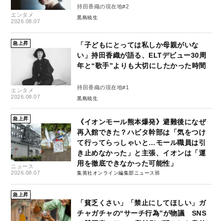
持田香織の現在地#2
エンタメ
黒島暁生
2026.08.07
急上昇
「子どもにとっては私しか母親がいな
い」持田香織が語る、ELTデビュー30周
年と“歌手”よりも大切にしたかった時間
持田香織の現在地#1
エンタメ
2026.08.07
黒島暁生
急上昇
《イオンモール熊本爆発》避難後になぜ
再入館できた？ハビタ幹部は「気をつけ
て行ってらっしゃいと…モール職員は引
き止めなかった」と主張、イオンは「運
用を徹底できなかった可能性」
ニュース
2026.08.07
集英社オンライン編集部ニュース班
急上昇
「貧乏くさい」「禁止にしてほしい」ガ
チャガチャの“サーチ行為”が物議 SNS