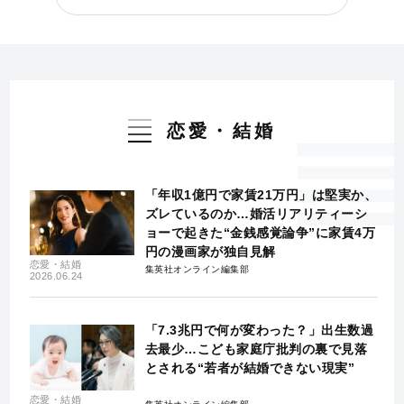
恋愛・結婚
「年収1億円で家賃21万円」は堅実か、
ズレているのか…婚活リアリティーシ
ョーで起きた“金銭感覚論争”に家賃4万
円の漫画家が独自見解
恋愛・結婚
集英社オンライン編集部
2026.06.24
「7.3兆円で何が変わった？」出生数過
去最少…こども家庭庁批判の裏で見落
とされる“若者が結婚できない現実”
恋愛・結婚