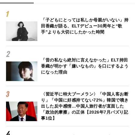
「子どもにとっては私しか母親がいない」持
田香織が語る、ELTデビュー30周年と“歌
手”よりも大切にしたかった時間
「昔の私なら絶対に言えなかった」ELT持田
香織が明かす「嫌いなもの」を口にするよう
になった理由
〈習近平に特大ブーメラン〉「中国人客お断
り」「中国に好感持てない72%」韓国で噴き
出した反中感情…中国人旅行者が直面した
「政治的摩擦」の正体【2026年7月バズり記
事1位】