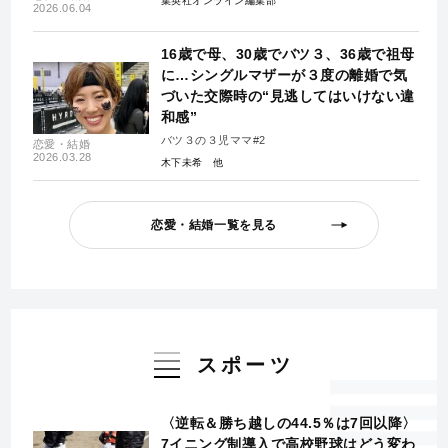
集英社オンライン編集部
2026.06.04
16歳で母、30歳でバツ３、36歳で祖母
に…シングルマザーが３度の離婚で気
づいた交際時の“見逃してはいけない違
和感”
バツ３の３児ママ#2
恋愛・結婚
2026.03.28
木下未希
恋愛・結婚一覧を見る
スポーツ
〈逆転＆勝ち越しの44.5％は7回以降〉
7イニング制導入で高校野球はどう変わ