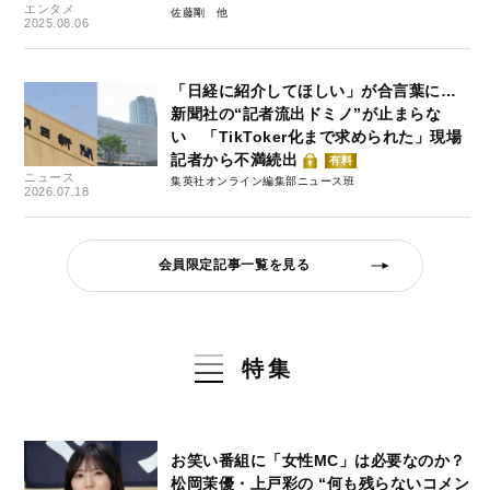
エンタメ
佐藤剛
2025.08.06
「日経に紹介してほしい」が合言葉に…
新聞社の“記者流出ドミノ”が止まらな
い 「TikToker化まで求められた」現場
記者から不満続出
有料
ニュース
集英社オンライン編集部ニュース班
2026.07.18
会員限定記事一覧を見る
特集
お笑い番組に「女性MC」は必要なのか？
松岡茉優・上戸彩の “何も残らないコメン