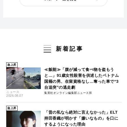
新着記事
急上昇
≪飯能≫「腹が減って食べ物を盗もう
と…」91歳女性殺害を供述したベトナム
国籍の男、在留資格なし…奪った車で“3
台追突”の逃走劇
ニュース
集英社オンライン編集部ニュース班
2026.08.07
急上昇
「昔の私なら絶対に言えなかった」ELT
持田香織が明かす「嫌いなもの」を口に
するようになった理由