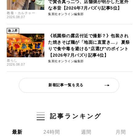
で賛否真っ二つ、店舗側が明かした意外
な本音【2026年7月バズり記事5位】
教養・カルチャー
集英社オンライン編集部
2026.08.07
急上昇
《祇園祭の露店付近で撮影？》包装され
た焼きそば麺が「地面に直置き…」 夏祭
りで食中毒を避ける“店選び”のポイント
【2026年7月バズり記事4位】
暮らし
集英社オンライン編集部
2026.08.07
新着記事一覧を見る
記事ランキング
最新
24時間
週間
月間