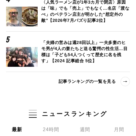
〈人気ラーメン店が1年3カ月で閉店〉原因
は「味」でも「売上」でもなく…名店「渡な
べ」のベテラン店主が明かした“想定外の
敵”【2026年7月バズり記事2位】
「夫婦の営みは週28回以上」一夫多妻のヒ
モ男が4人の妻たちと送る驚愕の性生活…目
標は「子ども54人つくって歴史に名を残
す」【2024 記事総合 5位】
記事ランキングの一覧を見る
ニュースランキング
最新
24時間
週間
月間