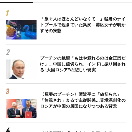
「泳ぐ人はほとんどいなくて…」猛暑のナイ
トプールで起きていた異変…港区女子が明か
すその実態
プーチンの絶望「もはや頼れるのは金正恩だ
け」…中国に値切られ、インドに振り回され
る“大国ロシア”の悲しい現実
〈屈辱のプーチン〉習近平に「値切られ」
「無視され」まるで主従関係…苦境深刻化の
ロシアが中国の属国になりつつある背景