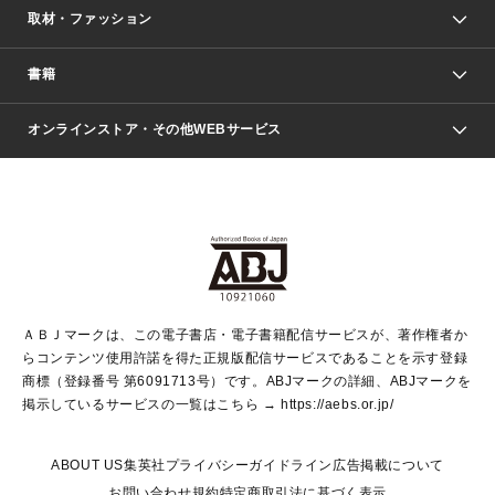
取材・ファッション
少年マンガ
週刊少年ジャンプ
書籍
ファッション・美容
青年マンガ
ジャンプSQ.
Seventeen
週刊ヤングジャンプ
オンラインストア・その他WEBサービス
文芸・文庫・総合
芸能・情報・スポーツ
少女マンガ
Vジャンプ
non-no Web
ヤングジャンプ定期購読デジタル
すばる
Myojo
オンラインストア
りぼん
学芸・ノンフィクション・新書
最強ジャンプ
女性マンガ
@BAILA
ヤンジャン＋
小説すばる
週プレNEWS
マーガレット
集英社OTOコンテンツ
集英社 学芸編集部
少年ジャンプ＋
その他WEBサービス
クッキー
ライトノベル・ノベライズ
MAQUIA ONLINE
となりのヤングジャンプ
集英社 文芸ステーション
週プレ グラジャパ！
別冊マーガレット
SHUEISHA MANGA-ART HERITAGE
集英社 ビジネス書
ゼブラック
ココハナ
SHUEISHA ADNAVI
SPUR.JP
集英社Webマガジン Cobalt
グランドジャンプ
web 集英社文庫
キッズ
web Sportiva
マンガMee
ジャンプキャラクターズストア
集英社新書
ジャンプルーキー！
月刊オフィスユー
ＡＢＪマークは、この電子書店・電子書籍配信サービスが、著作権者か
EDITOR'S LAB
LEE
集英社オレンジ文庫
ウルトラジャンプ
青春と読書
パラスポ＋！
らコンテンツ使用許諾を得た正規版配信サービスであることを示す登録
集英社みらい文庫
リマコミ＋
HAPPY PLUS STORE
集英社新書プラス
ジャンプTOON
商標（登録番号 第6091713号）です。ABJマークの詳細、ABJマークを
Marisol
シフォン文庫
アジア人物史
S-KIDS.LAND
マンガMeets
掲示しているサービスの一覧はこちら →
https://aebs.or.jp/
shueisha vox
よみタイ
S-MANGA
Web éclat
ダッシュエックス文庫
LEEマルシェ
kotoba
集英社ジャンプリミックス
ABOUT US
集英社プライバシーガイドライン
広告掲載について
T JAPAN:The New York Times Style Magazine
JUMP j BOOKS
お問い合わせ
規約
特定商取引法に基づく表示
SHOP Marisol