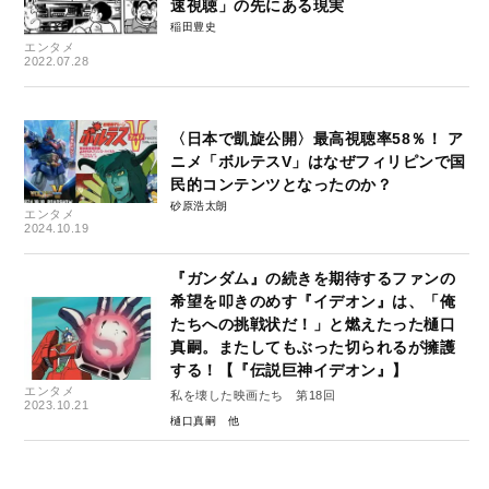
速視聴」の先にある現実
稲田豊史
エンタメ
2022.07.28
〈日本で凱旋公開〉最高視聴率58％！ ア
ニメ「ボルテスV」はなぜフィリピンで国
民的コンテンツとなったのか？
砂原浩太朗
エンタメ
2024.10.19
『ガンダム』の続きを期待するファンの
希望を叩きのめす『イデオン』は、「俺
たちへの挑戦状だ！」と燃えたった樋口
真嗣。またしてもぶった切られるが擁護
する！【『伝説巨神イデオン』】
エンタメ
私を壊した映画たち 第18回
2023.10.21
樋口真嗣