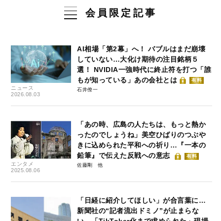
会員限定記事
AI相場「第2幕」へ！ バブルはまだ崩壊
していない…大化け期待の注目銘柄５
選！ NVIDIA一強時代に終止符を打つ「誰
もが知っている」あの会社とは
有料
ニュース
石井僚一
2026.08.03
「あの時、広島の人たちは、もっと熱か
ったのでしょうね」美空ひばりのつぶや
きに込められた平和への祈り…『一本の
鉛筆』で伝えた反戦への意志
有料
エンタメ
佐藤剛
2025.08.06
「日経に紹介してほしい」が合言葉に…
新聞社の“記者流出ドミノ”が止まらな
い 「TikToker化まで求められた」現場