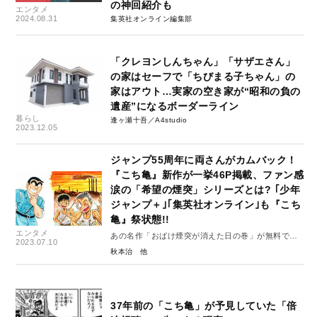
の神回紹介も
エンタメ
2024.08.31
集英社オンライン編集部
「クレヨンしんちゃん」「サザエさん」
の家はセーフで「ちびまる子ちゃん」の
家はアウト…実家の空き家が“昭和の負の
遺産”になるボーダーライン
暮らし
逢ヶ瀬十吾／A4studio
2023.12.05
ジャンプ55周年に両さんがカムバック！
『こち亀』新作が一挙46P掲載、ファン感
涙の「希望の煙突」シリーズとは? ｢少年
ジャンプ＋｣｢集英社オンライン｣も『こち
亀』祭状態!!
エンタメ
あの名作「おばけ煙突が消えた日の巻」が無料で読
2023.07.10
める！（期間限定）
秋本治
37年前の「こち亀」が予見していた「倍