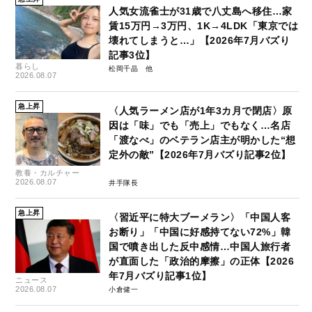
人気女流雀士が31歳で八丈島へ移住…家
賃15万円→3万円、1K→4LDK「東京では
壊れてしまうと…」【2026年7月バズり
記事3位】
暮らし
松岡千晶
2026.08.07
急上昇
〈人気ラーメン店が1年3カ月で閉店〉原
因は「味」でも「売上」でもなく…名店
「渡なべ」のベテラン店主が明かした“想
定外の敵”【2026年7月バズり記事2位】
教養・カルチャー
2026.08.07
井手隊長
急上昇
〈習近平に特大ブーメラン〉「中国人客
お断り」「中国に好感持てない72%」韓
国で噴き出した反中感情…中国人旅行者
が直面した「政治的摩擦」の正体【2026
年7月バズり記事1位】
ニュース
2026.08.07
小倉健一