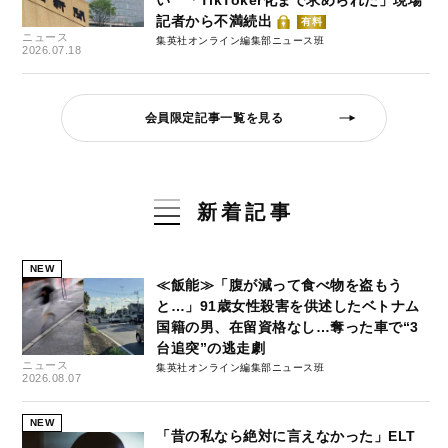
記者から不満続出
有料
ニュース
集英社オンライン編集部ニュース班
2026.07.18
会員限定記事一覧を見る
新着記事
NEW
≪飯能≫「腹が減って食べ物を盗もう
と…」91歳女性殺害を供述したベトナム
国籍の男、在留資格なし…奪った車で“3
台追突”の逃走劇
ニュース
集英社オンライン編集部ニュース班
2026.08.07
NEW
「昔の私なら絶対に言えなかった」ELT