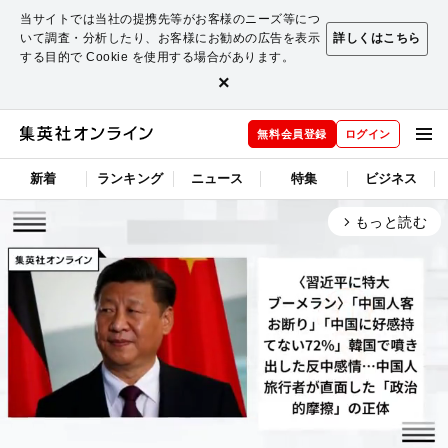
当サイトでは当社の提携先等がお客様のニーズ等につ
いて調査・分析したり、お客様にお勧めの広告を表示
詳しくはこちら
する目的で Cookie を使用する場合があります。
×
無料会員登録
ログイン
新着
ランキング
ニュース
特集
ビジネス
もっと読む
arrow_forward_ios