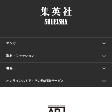
マンガ
取材・ファッション
少年マンガ
週刊少年ジャンプ
書籍
ファッション・美容
青年マンガ
ジャンプSQ.
Seventeen
週刊ヤングジャンプ
オンラインストア・その他WEBサービス
文芸・文庫・総合
芸能・情報・スポーツ
少女マンガ
Vジャンプ
non-no Web
ヤングジャンプ定期購読デジタル
すばる
Myojo
オンラインストア
りぼん
学芸・ノンフィクション・新書
最強ジャンプ
女性マンガ
@BAILA
ヤンジャン＋
小説すばる
週プレNEWS
マーガレット
集英社OTOコンテンツ
集英社 学芸編集部
少年ジャンプ＋
その他WEBサービス
クッキー
ライトノベル・ノベライズ
MAQUIA ONLINE
となりのヤングジャンプ
集英社 文芸ステーション