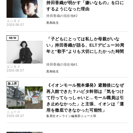
持田香織が明かす「嫌いなもの」を口に
するようになった理由
持田香織の現在地#2
エンタメ
黒島暁生
2026.08.07
NEW
「子どもにとっては私しか母親がいな
い」持田香織が語る、ELTデビュー30周
年と“歌手”よりも大切にしたかった時間
持田香織の現在地#1
エンタメ
2026.08.07
黒島暁生
急上昇
《イオンモール熊本爆発》避難後になぜ
再入館できた？ハビタ幹部は「気をつけ
て行ってらっしゃいと…モール職員は引
き止めなかった」と主張、イオンは「運
用を徹底できなかった可能性」
ニュース
2026.08.07
集英社オンライン編集部ニュース班