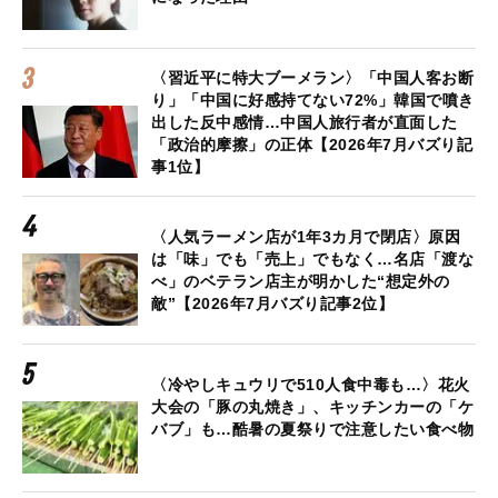
〈習近平に特大ブーメラン〉「中国人客お断
り」「中国に好感持てない72%」韓国で噴き
出した反中感情…中国人旅行者が直面した
「政治的摩擦」の正体【2026年7月バズり記
事1位】
〈人気ラーメン店が1年3カ月で閉店〉原因
は「味」でも「売上」でもなく…名店「渡な
べ」のベテラン店主が明かした“想定外の
敵”【2026年7月バズり記事2位】
〈冷やしキュウリで510人食中毒も…〉花火
大会の「豚の丸焼き」、キッチンカーの「ケ
バブ」も…酷暑の夏祭りで注意したい食べ物