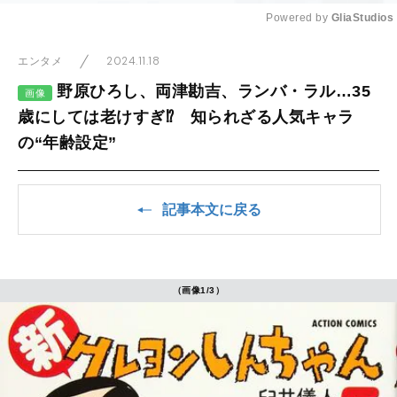
Powered by 
GliaStudios
Mute
2024.11.18
エンタメ
野原ひろし、両津勘吉、ランバ・ラル…35
画像
歳にしては老けすぎ⁉ 知られざる人気キャラ
の“年齢設定”
記事本文に戻る
（画像1/3）