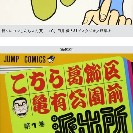
新クレヨンしんちゃん(5) （C）臼井 儀人&UYスタジオ／双葉社
（画像2/3）