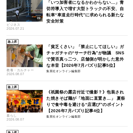
「いつ加害者になるかわからない…」青
切符導入で増す大型トラックの不安、自
転車“車道走行時代”に求められる新たな
安全対策
ビジネス
2026.07.21
急上昇
「貧乏くさい」「禁止にしてほしい」ガ
チャガチャの“サーチ行為”が物議 SNS
で賛否真っ二つ、店舗側が明かした意外
な本音【2026年7月バズり記事5位】
教養・カルチャー
集英社オンライン編集部
2026.08.07
急上昇
《祇園祭の露店付近で撮影？》包装され
た焼きそば麺が「地面に直置き…」 夏祭
りで食中毒を避ける“店選び”のポイント
【2026年7月バズり記事4位】
暮らし
集英社オンライン編集部
2026.08.07
急上昇