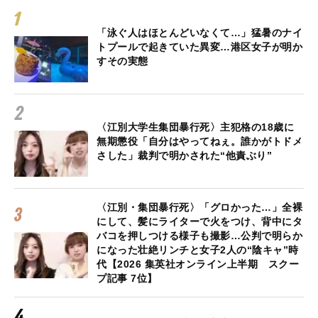
「泳ぐ人はほとんどいなくて…」猛暑のナイ
トプールで起きていた異変…港区女子が明か
すその実態
〈江別大学生集団暴行死〉主犯格の18歳に
無期懲役「自分はやってねぇ。誰かがトドメ
さした」裁判で明かされた“他責ぶり”
〈江別・集団暴行死〉「グロかった…」全裸
にして、髪にライターで火をつけ、背中にタ
バコを押しつける様子も撮影…公判で明らか
になった壮絶リンチと女子2人の“陰キャ”時
代【2026 集英社オンライン上半期 スクー
プ記事 7位】