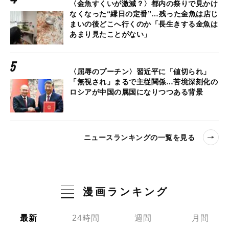
〈金魚すくいが激減？〉都内の祭りで見かけ
なくなった“縁日の定番”…残った金魚は店じ
まいの後どこへ行くのか「長生きする金魚は
あまり見たことがない」
〈屈辱のプーチン〉習近平に「値切られ」
「無視され」まるで主従関係…苦境深刻化の
ロシアが中国の属国になりつつある背景
ニュースランキングの一覧を見る
漫画ランキング
最新
24時間
週間
月間