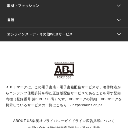
取材・ファッション
少年マンガ
週刊少年ジャンプ
書籍
ファッション・美容
青年マンガ
ジャンプSQ.
Seventeen
週刊ヤングジャンプ
オンラインストア・その他WEBサービス
文芸・文庫・総合
芸能・情報・スポーツ
少女マンガ
Vジャンプ
non-no Web
ヤングジャンプ定期購読デジタル
すばる
Myojo
オンラインストア
りぼん
学芸・ノンフィクション・新書
最強ジャンプ
女性マンガ
@BAILA
ヤンジャン＋
小説すばる
週プレNEWS
マーガレット
集英社OTOコンテンツ
集英社 学芸編集部
少年ジャンプ＋
その他WEBサービス
クッキー
ライトノベル・ノベライズ
MAQUIA ONLINE
となりのヤングジャンプ
集英社 文芸ステーション
週プレ グラジャパ！
別冊マーガレット
SHUEISHA MANGA-ART HERITAGE
集英社 ビジネス書
ゼブラック
ココハナ
SHUEISHA ADNAVI
SPUR.JP
集英社Webマガジン Cobalt
グランドジャンプ
web 集英社文庫
キッズ
web Sportiva
マンガMee
ジャンプキャラクターズストア
集英社新書
ジャンプルーキー！
月刊オフィスユー
ＡＢＪマークは、この電子書店・電子書籍配信サービスが、著作権者か
EDITOR'S LAB
LEE
集英社オレンジ文庫
ウルトラジャンプ
青春と読書
パラスポ＋！
らコンテンツ使用許諾を得た正規版配信サービスであることを示す登録
集英社みらい文庫
リマコミ＋
HAPPY PLUS STORE
集英社新書プラス
ジャンプTOON
商標（登録番号 第6091713号）です。ABJマークの詳細、ABJマークを
Marisol
シフォン文庫
アジア人物史
S-KIDS.LAND
マンガMeets
掲示しているサービスの一覧はこちら →
https://aebs.or.jp/
shueisha vox
よみタイ
S-MANGA
Web éclat
ダッシュエックス文庫
LEEマルシェ
kotoba
集英社ジャンプリミックス
ABOUT US
集英社プライバシーガイドライン
広告掲載について
T JAPAN:The New York Times Style Magazine
JUMP j BOOKS