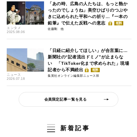
「あの時、広島の人たちは、もっと熱か
ったのでしょうね」美空ひばりのつぶや
きに込められた平和への祈り…『一本の
鉛筆』で伝えた反戦への意志
有料
エンタメ
佐藤剛
2025.08.06
「日経に紹介してほしい」が合言葉に…
新聞社の“記者流出ドミノ”が止まらな
い 「TikToker化まで求められた」現場
記者から不満続出
有料
ニュース
集英社オンライン編集部ニュース班
2026.07.18
会員限定記事一覧を見る
新着記事