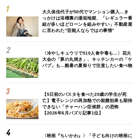
大久保佳代子が50代でマンション購入…き
っかけは浴槽裏の湯垢地獄、「レギュラー番
組が多いほどローンを組みやすい」不動産屋
に言われた“芸能人ならではの事情”
〈冷やしキュウリで510人食中毒も…〉花火
大会の「豚の丸焼き」、キッチンカーの「ケ
バブ」も…酷暑の夏祭りで注意したい食べ物
【5日前のパスタを食べた20歳の学生が死
亡】電子レンジの再加熱での殺菌効果も期待
できない「チャーハン症候群」の恐怖
【2026年6月バズり記事1位】
〈映画『ちいかわ』〉「子ども向けの映画に