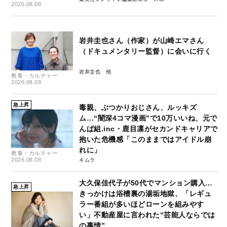
2026.08.08
岩井圭也さん（作家）が山崎エマさん
（ドキュメンタリー監督）に会いに行く
岩井圭也
教養・カルチャー
2026.08.08
急上昇
毒親、ぶつかりおじさん、ルッキズ
ム…“闇深4コマ漫画”で10万いいね、元で
んぱ組.inc・鹿目凛がセカンドキャリアで
抱いた危機感「このままではアイドル崩
れに」
教養・カルチャー
2026.08.08
キムラ
大久保佳代子が50代でマンション購入…
急上昇
きっかけは浴槽裏の湯垢地獄、「レギュ
ラー番組が多いほどローンを組みやす
い」不動産屋に言われた“芸能人ならでは
の事情”