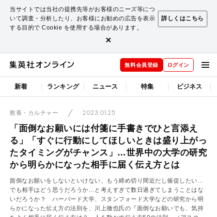
当サイトでは当社の提携先等がお客様のニーズ等につ
いて調査・分析したり、お客様にお勧めの広告を表示
詳しくはこちら
する目的で Cookie を使用する場合があります。
×
無料会員登録
ログイン
新着
ランキング
ニュース
特集
ビジネス
2023.01.25
教養・カルチャー
「面倒なお願いには付箋に手書きでひと言添え
る」「すぐに行動にしてほしいときは盛り上がっ
たタイミングがチャンス」…世界中の大学の研究
から明らかになった相手に届く伝え方とは
面倒なお願いをしないといけない、もう締め切り間近だし催促したい…
でも相手はどう思うだろうか…と考えすぎて数日過ぎてしまうことはな
いだろうか？ ハーバード大学、スタンフォード大学などの研究から明
らかになった伝え方の法則を、川上徹也氏の『面倒なお願いでも、気持