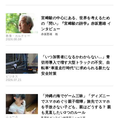
宮﨑駿の中心にある、世界を考えるため
の「問い」『宮﨑駿の詩学』赤坂憲雄 イ
ンタビュー
赤坂憲雄
教養・カルチャー
2026.08.08
「いつ加害者になるかわからない…」青
切符導入で増す大型トラックの不安、自
転車“車道走行時代”に求められる新たな
安全対策
ビジネス
2026.07.21
「沖縄の海でゲーム三昧」「ディズニー
でスマホめぐり親子喧嘩」旅先でスマホ
を手放さない子ども、親はどうする？ 親
も見直したい3つのルール
ニュース
集英社オンライン編集部ニュース班