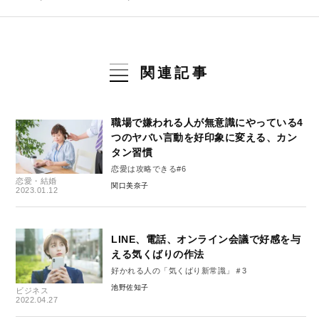
関連記事
職場で嫌われる人が無意識にやっている4
つのヤバい言動を好印象に変える、カン
タン習慣
恋愛は攻略できる#6
恋愛・結婚
関口美奈子
2023.01.12
LINE、電話、オンライン会議で好感を与
える気くばりの作法
好かれる人の「気くばり新常識」＃3
池野佐知子
ビジネス
2022.04.27