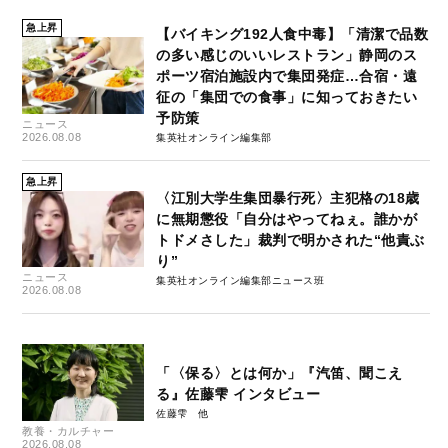
急上昇
【バイキング192人食中毒】「清潔で品数
の多い感じのいいレストラン」静岡のス
ポーツ宿泊施設内で集団発症…合宿・遠
征の「集団での食事」に知っておきたい
予防策
ニュース
2026.08.08
集英社オンライン編集部
急上昇
〈江別大学生集団暴行死〉主犯格の18歳
に無期懲役「自分はやってねぇ。誰かが
トドメさした」裁判で明かされた“他責ぶ
り”
ニュース
集英社オンライン編集部ニュース班
2026.08.08
「〈保る〉とは何か」『汽笛、聞こえ
る』佐藤雫 インタビュー
佐藤雫
教養・カルチャー
2026.08.08