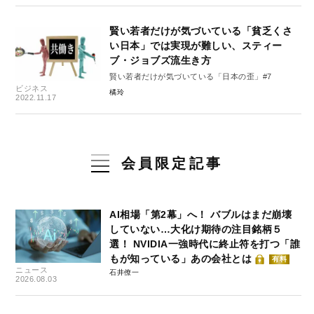
賢い若者だけが気づいている「貧乏くさ
い日本」では実現が難しい、スティー
ブ・ジョブズ流生き方
賢い若者だけが気づいている「日本の歪」#7
ビジネス
橘玲
2022.11.17
会員限定記事
AI相場「第2幕」へ！ バブルはまだ崩壊
していない…大化け期待の注目銘柄５
選！ NVIDIA一強時代に終止符を打つ「誰
もが知っている」あの会社とは
有料
ニュース
石井僚一
2026.08.03