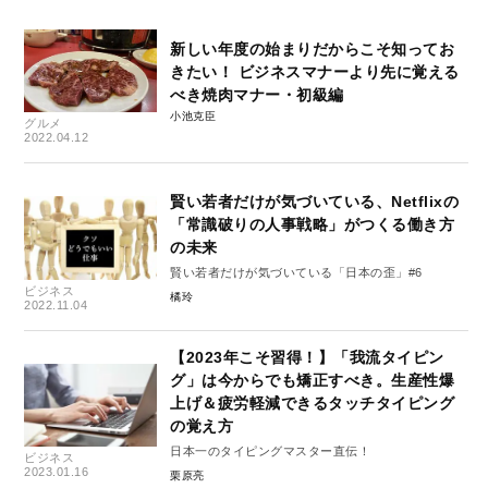
新しい年度の始まりだからこそ知ってお
きたい！ ビジネスマナーより先に覚える
べき焼肉マナー・初級編
小池克臣
グルメ
2022.04.12
賢い若者だけが気づいている、Netflixの
「常識破りの人事戦略」がつくる働き方
の未来
賢い若者だけが気づいている「日本の歪」#6
ビジネス
橘玲
2022.11.04
【2023年こそ習得！】「我流タイピン
グ」は今からでも矯正すべき。生産性爆
上げ＆疲労軽減できるタッチタイピング
の覚え方
日本一のタイピングマスター直伝！
ビジネス
2023.01.16
栗原亮