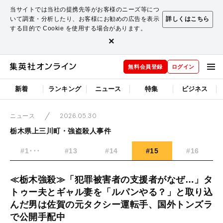
当サイトでは当社の提携先等がお客様のニーズ等につ
いて調査・分析したり、お客様にお勧めの広告を表示
詳しくはこちら
する目的で Cookie を使用する場合があります。
×
無料会員登録
ログイン
新着
ランキング
ニュース
特集
ビジネス
2026.05.30
ニュース
栃木県上三川町・強盗殺人事件
#1･･･
#13
#14
#15
#16
≪栃木強殺≫「犯罪被害者の支援者がなぜ…」タ
トゥー夫とギャル妻を「ルパンやる？」と取り込
んだ男は佐賀の元タクシー運転手、国外トンズラ
で公開手配中