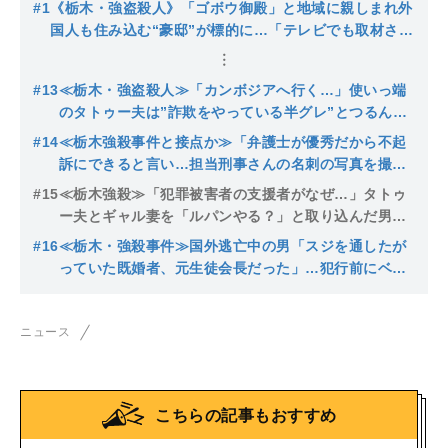
#1
《栃木・強盗殺人》「ゴボウ御殿」と地域に親しまれ外
国人も住み込む“豪邸”が標的に…「テレビでも取材され
た有名なお宅でした」前日から度々不審者…16歳少年が
次々と逮捕
#13
≪栃木・強盗殺人≫「カンボジアへ行く…」使いっ端
のタトゥー夫は”詐欺をやっている半グレ”とつるんで
いた「ヤクザじゃないから…もう少しで抜けられる」
#14
≪栃木強殺事件と接点か≫「弁護士が優秀だから不起
トクリュウと接点か
訴にできると言い…担当刑事さんの名刺の写真を撮っ
ていった」逮捕された搾乳アルバイト男（20）の母に
#15
≪栃木強殺≫「犯罪被害者の支援者がなぜ…」タトゥ
接触してきた“謎の男”
ー夫とギャル妻を「ルパンやる？」と取り込んだ男は
佐賀の元タクシー運転手、国外トンズラで公開手配中
#16
≪栃木・強殺事件≫国外逃亡中の男「スジを通したが
っていた既婚者、元生徒会長だった」…犯行前にベッ
コリ凹んだ外車をタトゥー男とチェックする姿は「ど
っちが上かわからない…」
ニュース
こちらの記事もおすすめ