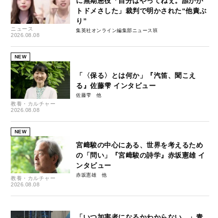
に無期懲役「自分はやってねぇ。誰かが
トドメさした」裁判で明かされた“他責ぶ
り”
ニュース
集英社オンライン編集部ニュース班
2026.08.08
NEW
「〈保る〉とは何か」『汽笛、聞こえ
る』佐藤雫 インタビュー
佐藤雫
教養・カルチャー
2026.08.08
NEW
宮﨑駿の中心にある、世界を考えるため
の「問い」『宮﨑駿の詩学』赤坂憲雄 イ
ンタビュー
赤坂憲雄
教養・カルチャー
2026.08.08
「いつ加害者になるかわからない…」青