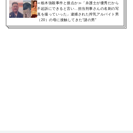
≪栃木強殺事件と接点か≫「弁護士が優秀だから
不起訴にできると言い…担当刑事さんの名刺の写
真を撮っていった」逮捕された搾乳アルバイト男
（20）の母に接触してきた“謎の男”