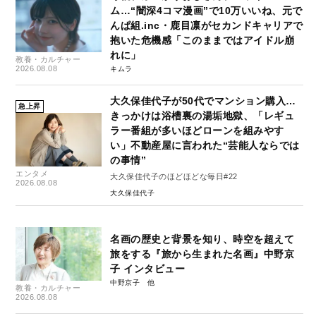
ム…“闇深4コマ漫画”で10万いいね、元で
んぱ組.inc・鹿目凛がセカンドキャリアで
抱いた危機感「このままではアイドル崩
れに」
教養・カルチャー
2026.08.08
キムラ
大久保佳代子が50代でマンション購入…
急上昇
きっかけは浴槽裏の湯垢地獄、「レギュ
ラー番組が多いほどローンを組みやす
い」不動産屋に言われた“芸能人ならでは
の事情”
エンタメ
大久保佳代子のほどほどな毎日#22
2026.08.08
大久保佳代子
名画の歴史と背景を知り、時空を超えて
旅をする『旅から生まれた名画』中野京
子 インタビュー
中野京子
教養・カルチャー
2026.08.08