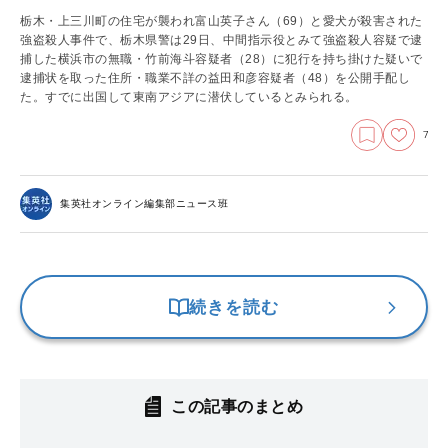
栃木・上三川町の住宅が襲われ富山英子さん（69）と愛犬が殺害された
強盗殺人事件で、栃木県警は29日、中間指示役とみて強盗殺人容疑で逮
捕した横浜市の無職・竹前海斗容疑者（28）に犯行を持ち掛けた疑いで
逮捕状を取った住所・職業不詳の益田和彦容疑者（48）を公開手配し
た。すでに出国して東南アジアに潜伏しているとみられる。
7
集英社オンライン編集部ニュース班
続きを読む
この記事のまとめ