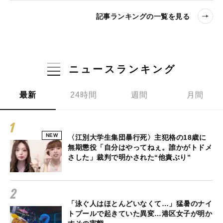
記事ランキングの一覧を見る
ニュースランキング
最新
24時間
週間
月間
NEW
〈江別大学生集団暴行死〉主犯格の18歳に
無期懲役「自分はやってねぇ。誰かがトドメ
さした」裁判で明かされた“他責ぶり”
「泳ぐ人はほとんどいなくて…」猛暑のナイ
トプールで起きていた異変…港区女子が明か