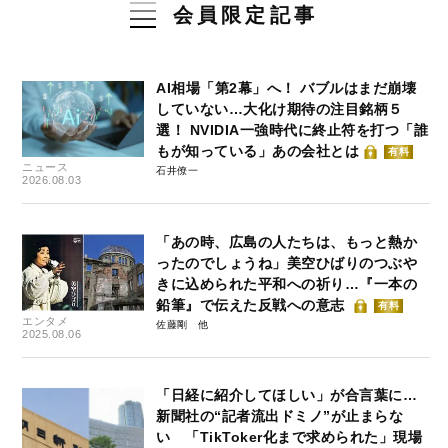
会員限定記事
AI相場「第2幕」へ！ バブルはまだ崩壊
していない…大化け期待の注目銘柄５
選！ NVIDIA一強時代に終止符を打つ「誰
もが知っている」あの会社とは
有料
ニュース
石井僚一
2026.08.03
「あの時、広島の人たちは、もっと熱か
ったのでしょうね」美空ひばりのつぶや
きに込められた平和への祈り…『一本の
鉛筆』で伝えた反戦への意志
有料
エンタメ
佐藤剛
2025.08.06
「日経に紹介してほしい」が合言葉に…
新聞社の“記者流出ドミノ”が止まらな
い 「TikToker化まで求められた」現場