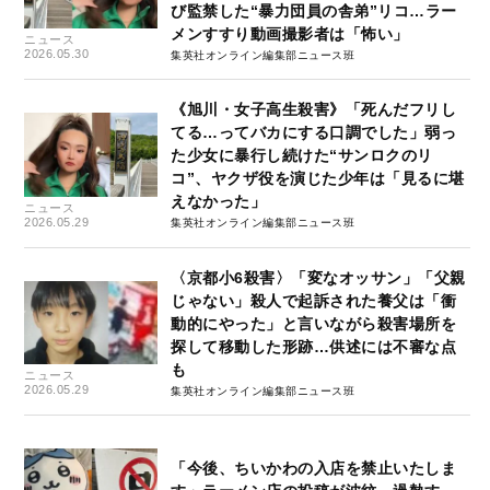
び監禁した“暴力団員の舎弟”リコ…ラー
メンすすり動画撮影者は「怖い」
ニュース
2026.05.30
集英社オンライン編集部ニュース班
《旭川・女子高生殺害》「死んだフリし
てる…ってバカにする口調でした」弱っ
た少女に暴行し続けた“サンロクのリ
コ”、ヤクザ役を演じた少年は「見るに堪
えなかった」
ニュース
2026.05.29
集英社オンライン編集部ニュース班
〈京都小6殺害〉「変なオッサン」「父親
じゃない」殺人で起訴された養父は「衝
動的にやった」と言いながら殺害場所を
探して移動した形跡…供述には不審な点
も
ニュース
2026.05.29
集英社オンライン編集部ニュース班
「今後、ちいかわの入店を禁止いたしま