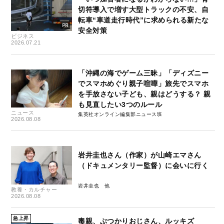
切符導入で増す大型トラックの不安、自
転車“車道走行時代”に求められる新たな
安全対策
ビジネス
2026.07.21
「沖縄の海でゲーム三昧」「ディズニー
でスマホめぐり親子喧嘩」旅先でスマホ
を手放さない子ども、親はどうする？ 親
も見直したい3つのルール
ニュース
集英社オンライン編集部ニュース班
2026.08.08
岩井圭也さん（作家）が山崎エマさん
（ドキュメンタリー監督）に会いに行く
岩井圭也
教養・カルチャー
2026.08.08
急上昇
毒親、ぶつかりおじさん、ルッキズ