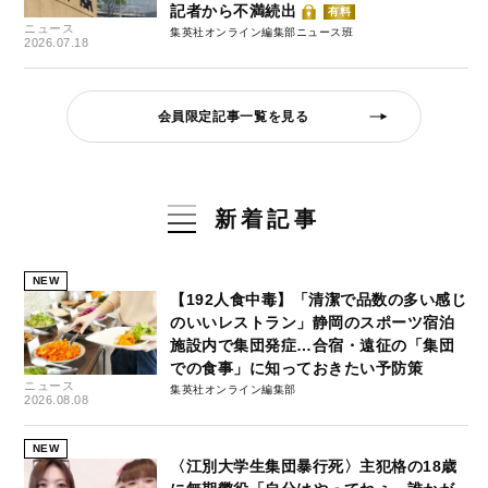
記者から不満続出
有料
ニュース
集英社オンライン編集部ニュース班
2026.07.18
会員限定記事一覧を見る
新着記事
NEW
【192人食中毒】「清潔で品数の多い感じ
のいいレストラン」静岡のスポーツ宿泊
施設内で集団発症…合宿・遠征の「集団
での食事」に知っておきたい予防策
ニュース
集英社オンライン編集部
2026.08.08
NEW
〈江別大学生集団暴行死〉主犯格の18歳