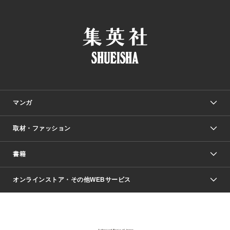
マンガ
取材・ファッション
少年マンガ
週刊少年ジャンプ
書籍
ファッション・美容
青年マンガ
ジャンプSQ.
Seventeen
週刊ヤングジャンプ
オンラインストア・その他WEBサービス
文芸・文庫・総合
芸能・情報・スポーツ
少女マンガ
Vジャンプ
non-no Web
ヤングジャンプ定期購読デジタル
すばる
Myojo
オンラインストア
りぼん
学芸・ノンフィクション・新書
最強ジャンプ
女性マンガ
@BAILA
ヤンジャン＋
小説すばる
週プレNEWS
マーガレット
集英社OTOコンテンツ