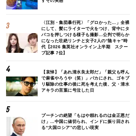
すその実態
〈江別・集団暴行死〉「グロかった…」全裸
にして、髪にライターで火をつけ、背中にタ
バコを押しつける様子も撮影…公判で明らか
になった壮絶リンチと女子2人の“陰キャ”時
代【2026 集英社オンライン上半期 スクー
プ記事 7位】
【哀悼】「あれ清水良太郎だ」「親父も呼ん
で麻雀やろうや（笑）」バカにされ、ゴキブ
リ駆除の仕事の後に死を考えた後、父・清水
アキラの言葉に号泣した日
プーチンの絶望「もはや頼れるのは金正恩だ
け」…中国に値切られ、インドに振り回され
る“大国ロシア”の悲しい現実