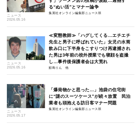
す」ラーメン店の投稿が波紋…過熱す
る“ぬい活”とマナー論争
集英社オンライン編集部ニュース班
ニュース
2026.05.16
≪変態教師≫「ハグしてくる…エチエチ
先生と男子に呼ばれていた」女児の水筒
飲み口に下半身をこすりつけ再逮捕され
た男は3年前の校外授業でも寝顔を盗撮
し…事件後保護者会は大荒れ
ニュース
2026.05.16
鮫島りん
「爆発物かと思った…」池袋の住宅街
に“謎のスーツケース”が続々放置 民泊
業者も頭抱える訪日客マナー問題
集英社オンライン編集部ニュース班
ニュース
2026.05.17