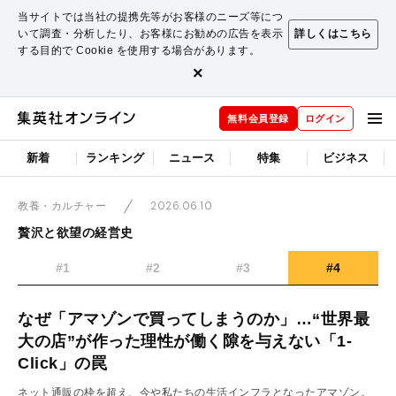
当サイトでは当社の提携先等がお客様のニーズ等につ
いて調査・分析したり、お客様にお勧めの広告を表示
詳しくはこちら
する目的で Cookie を使用する場合があります。
×
無料会員登録
ログイン
新着
ランキング
ニュース
特集
ビジネス
2026.06.10
教養・カルチャー
贅沢と欲望の経営史
#1
#2
#3
#4
なぜ「アマゾンで買ってしまうのか」…“世界最
大の店”が作った理性が働く隙を与えない「1-
Click」の罠
ネット通販の枠を超え、今や私たちの生活インフラとなったアマゾン。