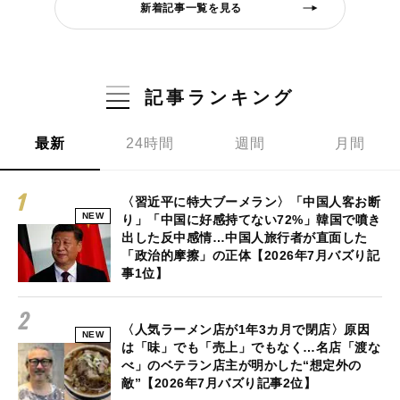
新着記事一覧を見る
記事ランキング
最新
24時間
週間
月間
〈習近平に特大ブーメラン〉「中国人客お断
NEW
り」「中国に好感持てない72%」韓国で噴き
出した反中感情…中国人旅行者が直面した
「政治的摩擦」の正体【2026年7月バズり記
事1位】
〈人気ラーメン店が1年3カ月で閉店〉原因
NEW
は「味」でも「売上」でもなく…名店「渡な
べ」のベテラン店主が明かした“想定外の
敵”【2026年7月バズり記事2位】