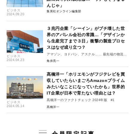
んじゃ」
ビジネス
集英社オンライン編集部
2024.09.20
３兆円企業「シーイン」がブチ壊した世
界のアパレル会社の常識…「デザインか
ら生産完了まで３日」衝撃の製造プロセ
スはなぜ成り立つ？
アマゾン、ヨドバシ、アスクル…… 最先端の物流戦
ビジネス
略 #1
2024.04.23
角井亮一
髙橋洋一「ホリエモンがフジテレビを買
収していたらいまごろAmazonプライム
みたいなことになっていたかも」世界的
IT企業が日本で育たない理由とは？
髙橋洋一のファクトチェック 2024年版 #1
ビジネス
2024.05.14
髙橋洋一
会員限定記事