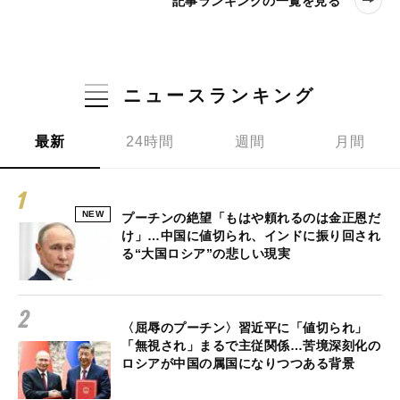
記事ランキングの一覧を見る
ニュースランキング
最新
24時間
週間
月間
NEW
プーチンの絶望「もはや頼れるのは金正恩だ
け」…中国に値切られ、インドに振り回され
る“大国ロシア”の悲しい現実
〈屈辱のプーチン〉習近平に「値切られ」
「無視され」まるで主従関係…苦境深刻化の
ロシアが中国の属国になりつつある背景