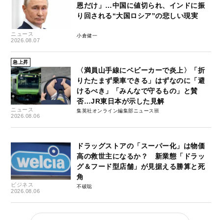
恩だけ」…中国に値切られ、インドに振
り回される“大国ロシア”の悲しい現実
ニュース
小倉健一
2026.08.07
急上昇
〈満員山手線にベビーカーで炎上〉「折
りたたまず乗車できる」はずなのに「避
けるべき」「みんなで守るもの」と賛
否…JR東日本が示した見解
ニュース
集英社オンライン編集部ニュース班
2026.08.06
ドラッグストアの「スーパー化」は物価
高の救世主になるか？ 新業態「ドラッ
グ＆フード型店舗」が見据える勝算と死
角
ビジネス
不破聡
2026.08.06