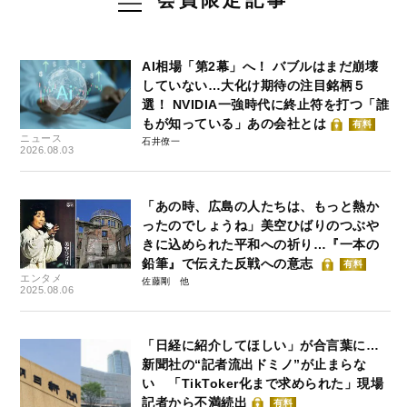
AI相場「第2幕」へ！ バブルはまだ崩壊
していない…大化け期待の注目銘柄５
選！ NVIDIA一強時代に終止符を打つ「誰
もが知っている」あの会社とは
有料
ニュース
石井僚一
2026.08.03
「あの時、広島の人たちは、もっと熱か
ったのでしょうね」美空ひばりのつぶや
きに込められた平和への祈り…『一本の
鉛筆』で伝えた反戦への意志
有料
エンタメ
佐藤剛
2025.08.06
「日経に紹介してほしい」が合言葉に…
新聞社の“記者流出ドミノ”が止まらな
い 「TikToker化まで求められた」現場
記者から不満続出
有料