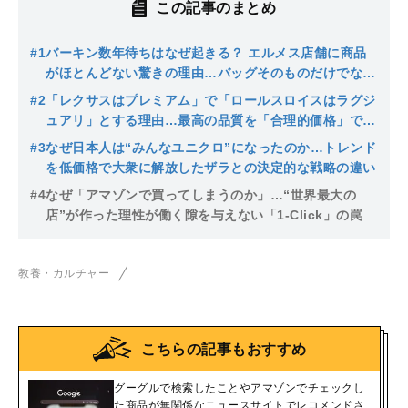
この記事のまとめ
#1
バーキン数年待ちはなぜ起きる？ エルメス店舗に商品
がほとんどない驚きの理由…バッグそのものだけでな
く“運命的な出会い”も提供
#2
「レクサスはプレミアム」で「ロールスロイスはラグジ
ュアリ」とする理由…最高の品質を「合理的価格」で手
にいれることと、選ばれし者の世界の「特別感」との違
#3
なぜ日本人は“みんなユニクロ”になったのか…トレンド
い
を低価格で大衆に解放したザラとの決定的な戦略の違い
#4
なぜ「アマゾンで買ってしまうのか」…“世界最大の
店”が作った理性が働く隙を与えない「1-Click」の罠
教養・カルチャー
こちらの記事もおすすめ
グーグルで検索したことやアマゾンでチェックし
た商品が無関係なニュースサイトでレコメンドさ