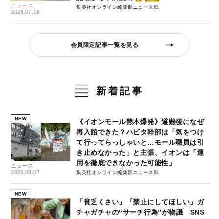
ニュース
集英社オンライン編集部ニュース班
2026.07.18
会員限定記事一覧を見る
新着記事
NEW
《イオンモール熊本爆発》避難後になぜ
再入館できた？ハビタ幹部は「気をつけ
て行ってらっしゃいと…モール職員は引
き止めなかった」と主張、イオンは「運
用を徹底できなかった可能性」
ニュース
2026.08.07
集英社オンライン編集部ニュース班
NEW
「貧乏くさい」「禁止にしてほしい」ガ
チャガチャの“サーチ行為”が物議 SNS