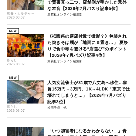
で賛否真っ二つ、店舗側が明かした意外
な本音【2026年7月バズり記事5位】
教養・カルチャー
集英社オンライン編集部
2026.08.07
NEW
《祇園祭の露店付近で撮影？》包装され
た焼きそば麺が「地面に直置き…」 夏祭
りで食中毒を避ける“店選び”のポイント
【2026年7月バズり記事4位】
暮らし
集英社オンライン編集部
2026.08.07
NEW
人気女流雀士が31歳で八丈島へ移住…家
賃15万円→3万円、1K→4LDK「東京では
壊れてしまうと…」【2026年7月バズり
記事3位】
暮らし
松岡千晶
2026.08.07
「いつ加害者になるかわからない…」青