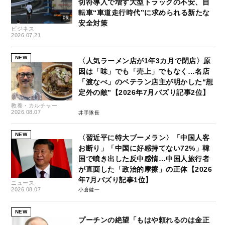
切符導入で増す大型トラックの不安、自
転車“車道走行時代”に求められる新たな
安全対策
ビジネス
2026.07.21
NEW
〈人気ラーメン店が1年3カ月で閉店〉原
因は「味」でも「売上」でもなく…名店
「渡なべ」のベテラン店主が明かした“想
定外の敵”【2026年7月バズり記事2位】
教養・カルチャー
2026.08.07
井手隊長
NEW
〈習近平に特大ブーメラン〉「中国人客
お断り」「中国に好感持てない72%」韓
国で噴き出した反中感情…中国人旅行者
が直面した「政治的摩擦」の正体【2026
年7月バズり記事1位】
ニュース
2026.08.07
小倉健一
NEW
プーチンの絶望「もはや頼れるのは金正