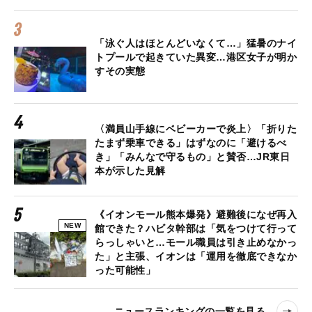
「泳ぐ人はほとんどいなくて…」猛暑のナイ
トプールで起きていた異変…港区女子が明か
すその実態
〈満員山手線にベビーカーで炎上〉「折りた
たまず乗車できる」はずなのに「避けるべ
き」「みんなで守るもの」と賛否…JR東日
本が示した見解
《イオンモール熊本爆発》避難後になぜ再入
NEW
館できた？ハビタ幹部は「気をつけて行って
らっしゃいと…モール職員は引き止めなかっ
た」と主張、イオンは「運用を徹底できなか
った可能性」
ニュースランキングの一覧を見る