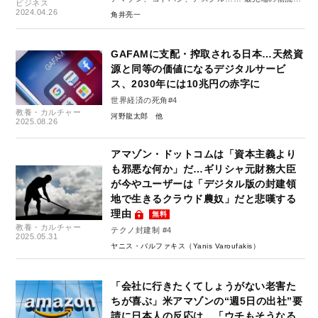
ビジネス
略 #3
2024.04.26
角井亮一
GAFAMに支配・搾取される日本…天然資
源と同等の価値になるデジタルサービ
ス、2030年には10兆円の赤字に
世界経済の死角#4
教養・カルチャー
河野龍太郎
2025.08.26
アマゾン・ドットコムは「資本主義より
も邪悪な何か」だ…ギリシャ元財務大臣
が今やユーザーは「デジタル版の封建領
地で生きるクラウド農奴」だと悲嘆する
理由
無料
教養・カルチャー
テクノ封建制 #4
2025.05.31
ヤニス・バルファキス（Yanis Varoufakis）
「会社に行きたくてしょうがない老害た
ちが喜ぶ」米アマゾンの“週5日の出社”要
請に日本人の反応は…「ウチもそうなる