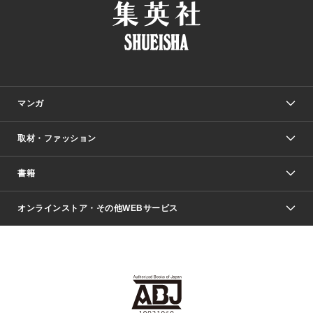
マンガ
取材・ファッション
少年マンガ
週刊少年ジャンプ
書籍
ファッション・美容
青年マンガ
ジャンプSQ.
Seventeen
週刊ヤングジャンプ
オンラインストア・その他WEBサービス
文芸・文庫・総合
芸能・情報・スポーツ
少女マンガ
Vジャンプ
non-no Web
ヤングジャンプ定期購読デジタル
すばる
Myojo
オンラインストア
りぼん
学芸・ノンフィクション・新書
最強ジャンプ
女性マンガ
@BAILA
ヤンジャン＋
小説すばる
週プレNEWS
マーガレット
集英社OTOコンテンツ
集英社 学芸編集部
少年ジャンプ＋
その他WEBサービス
クッキー
ライトノベル・ノベライズ
MAQUIA ONLINE
となりのヤングジャンプ
集英社 文芸ステーション
週プレ グラジャパ！
別冊マーガレット
SHUEISHA MANGA-ART HERITAGE
集英社 ビジネス書
ゼブラック
ココハナ
SHUEISHA ADNAVI