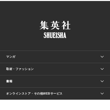
マンガ
取材・ファッション
少年マンガ
週刊少年ジャンプ
書籍
ファッション・美容
青年マンガ
ジャンプSQ.
Seventeen
週刊ヤングジャンプ
オンラインストア・その他WEBサービス
文芸・文庫・総合
芸能・情報・スポーツ
少女マンガ
Vジャンプ
non-no Web
ヤングジャンプ定期購読デジタル
すばる
Myojo
オンラインストア
りぼん
学芸・ノンフィクション・新書
最強ジャンプ
女性マンガ