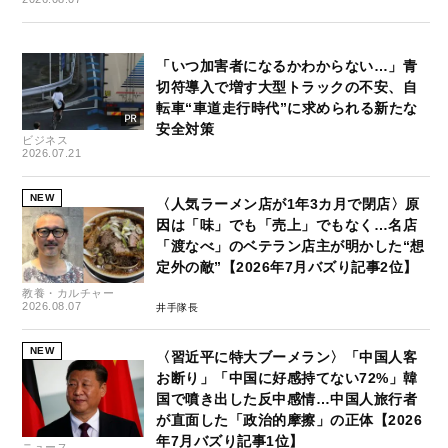
「いつ加害者になるかわからない…」青
切符導入で増す大型トラックの不安、自
転車“車道走行時代”に求められる新たな
安全対策
ビジネス
2026.07.21
NEW
〈人気ラーメン店が1年3カ月で閉店〉原
因は「味」でも「売上」でもなく…名店
「渡なべ」のベテラン店主が明かした“想
定外の敵”【2026年7月バズり記事2位】
教養・カルチャー
2026.08.07
井手隊長
NEW
〈習近平に特大ブーメラン〉「中国人客
お断り」「中国に好感持てない72%」韓
国で噴き出した反中感情…中国人旅行者
が直面した「政治的摩擦」の正体【2026
年7月バズり記事1位】
ニュース