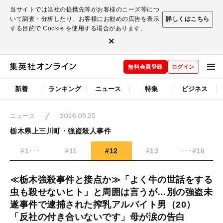
当サイトでは当社の提携先等がお客様のニーズ等につ
いて調査・分析したり、お客様にお勧めの広告を表示
詳しくはこちら
する目的で Cookie を使用する場合があります。
×
無料会員登録
ログイン
新着
ランキング
ニュース
特集
ビジネス
2026.05.25
ニュース
栃木県上三川町・強盗殺人事件
#1･･･
#11
#12
#13
･･･#16
≪栃木強殺事件と接点か≫「よく牛の世話をする
虫も殺せないヒト」と周囲は言うが…別の強盗未
遂事件で逮捕された搾乳アルバイト男（20）
「反社の付き合いないです」母が涙の告白