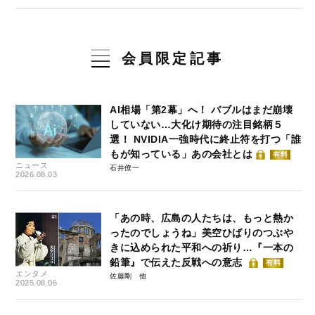
会員限定記事
AI相場「第2幕」へ！ バブルはまだ崩壊
していない…大化け期待の注目銘柄５
選！ NVIDIA一強時代に終止符を打つ「誰
もが知っている」あの会社とは
有料
ニュース
石井僚一
2026.08.03
「あの時、広島の人たちは、もっと熱か
ったのでしょうね」美空ひばりのつぶや
きに込められた平和への祈り…『一本の
鉛筆』で伝えた反戦への意志
有料
エンタメ
佐藤剛
2025.08.06