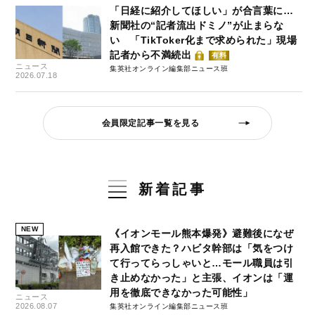
「日経に紹介してほしい」が合言葉に…
新聞社の“記者流出ドミノ”が止まらな
い 「TikToker化まで求められた」現場
記者から不満続出
有料
ニュース
集英社オンライン編集部ニュース班
2026.07.18
会員限定記事一覧を見る
新着記事
NEW
《イオンモール熊本爆発》避難後になぜ
再入館できた？ハビタ幹部は「気をつけ
て行ってらっしゃいと…モール職員は引
き止めなかった」と主張、イオンは「運
用を徹底できなかった可能性」
ニュース
2026.08.07
集英社オンライン編集部ニュース班