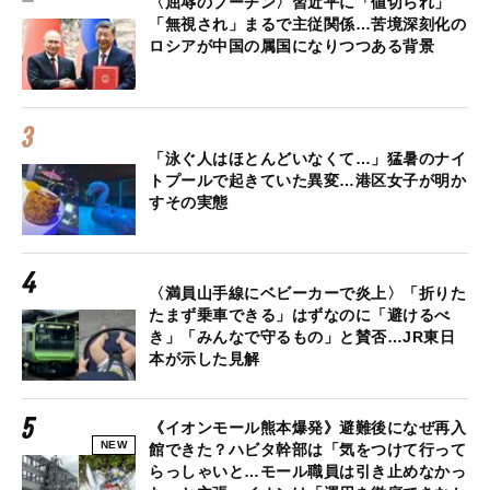
〈屈辱のプーチン〉習近平に「値切られ」
「無視され」まるで主従関係…苦境深刻化の
ロシアが中国の属国になりつつある背景
「泳ぐ人はほとんどいなくて…」猛暑のナイ
トプールで起きていた異変…港区女子が明か
すその実態
〈満員山手線にベビーカーで炎上〉「折りた
たまず乗車できる」はずなのに「避けるべ
き」「みんなで守るもの」と賛否…JR東日
本が示した見解
《イオンモール熊本爆発》避難後になぜ再入
NEW
館できた？ハビタ幹部は「気をつけて行って
らっしゃいと…モール職員は引き止めなかっ