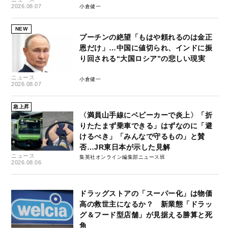
2026.08.07
小倉健一
NEW
プーチンの絶望「もはや頼れるのは金正
恩だけ」…中国に値切られ、インドに振
り回される“大国ロシア”の悲しい現実
ニュース
小倉健一
2026.08.07
急上昇
〈満員山手線にベビーカーで炎上〉「折
りたたまず乗車できる」はずなのに「避
けるべき」「みんなで守るもの」と賛
否…JR東日本が示した見解
ニュース
集英社オンライン編集部ニュース班
2026.08.06
ドラッグストアの「スーパー化」は物価
高の救世主になるか？ 新業態「ドラッ
グ＆フード型店舗」が見据える勝算と死
角