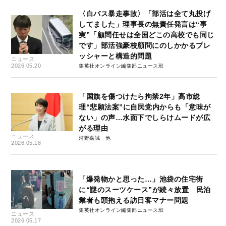
〈白バス暴走事故〉「部活は全て丸投げ
してました」理事長の無責任発言は“事
実”「顧問任せは全国どこの高校でも同じ
です」部活強豪校顧問にのしかかるプレ
ッシャーと構造的問題
ニュース
2026.05.20
集英社オンライン編集部ニュース班
「国旗を傷つけたら拘禁2年」高市総
理“悲願法案”に自民党内からも「意味が
ない」の声…水面下でしらけムードが広
がる理由
ニュース
河野嘉誠
2026.05.18
「爆発物かと思った…」池袋の住宅街
に“謎のスーツケース”が続々放置 民泊
業者も頭抱える訪日客マナー問題
集英社オンライン編集部ニュース班
ニュース
2026.05.17