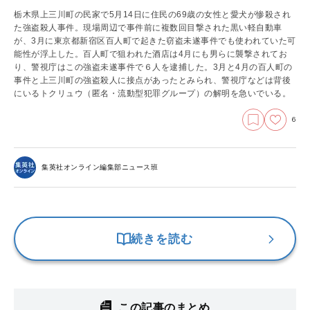
栃木県上三川町の民家で5月14日に住民の69歳の女性と愛犬が惨殺され
た強盗殺人事件。現場周辺で事件前に複数回目撃された黒い軽自動車
が、3月に東京都新宿区百人町で起きた窃盗未遂事件でも使われていた可
能性が浮上した。百人町で狙われた酒店は4月にも男らに襲撃されてお
り、警視庁はこの強盗未遂事件で６人を逮捕した。3月と4月の百人町の
事件と上三川町の強盗殺人に接点があったとみられ、警視庁などは背後
にいるトクリュウ（匿名・流動型犯罪グループ）の解明を急いでいる。
6
集英社オンライン編集部ニュース班
続きを読む
この記事のまとめ