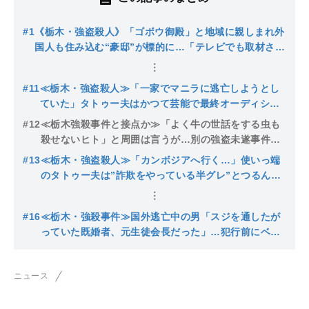
#1
《栃木・強盗殺人》「ゴボウ御殿」と地域に親しまれ外
国人も住み込む“豪邸”が標的に…「テレビでも取材され
た有名なお宅でした」前日から度々不審者…16歳少年が
次々と逮捕
#11
≪栃木・強盗殺人≫「一家でマニラに逃亡しようとし
ていた」タトゥー夫はかつて芸能で最終オーディショ
ンまでいった“イケメン”も今やビール腹で仕事も続か
#12
≪栃木強殺事件と接点か≫「よく牛の世話をする虫も
ず…知人がみた横顔
殺せないヒト」と周囲は言うが…別の強盗未遂事件で
逮捕された搾乳アルバイト男（20）「反社の付き合い
#13
≪栃木・強盗殺人≫「カンボジアへ行く…」使いっ端
ないです」母が涙の告白
のタトゥー夫は”詐欺をやっている半グレ”とつるんで
いた「ヤクザじゃないから…もう少しで抜けられる」
トクリュウと接点か
#16
≪栃木・強殺事件≫国外逃亡中の男「スジを通したが
っていた既婚者、元生徒会長だった」…犯行前にベッ
コリ凹んだ外車をタトゥー男とチェックする姿は「ど
っちが上かわからない…」
ニュース