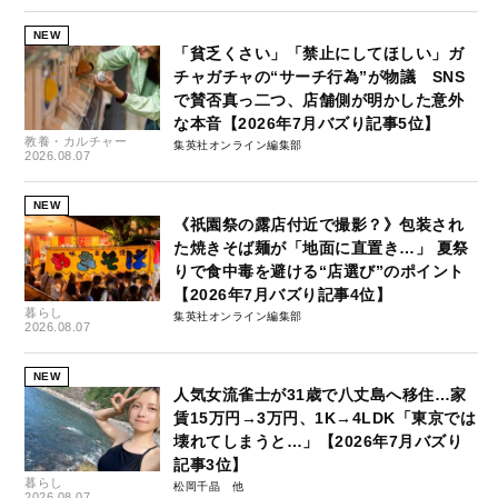
NEW
「貧乏くさい」「禁止にしてほしい」ガ
チャガチャの“サーチ行為”が物議 SNS
で賛否真っ二つ、店舗側が明かした意外
な本音【2026年7月バズり記事5位】
教養・カルチャー
集英社オンライン編集部
2026.08.07
NEW
《祇園祭の露店付近で撮影？》包装され
た焼きそば麺が「地面に直置き…」 夏祭
りで食中毒を避ける“店選び”のポイント
【2026年7月バズり記事4位】
暮らし
集英社オンライン編集部
2026.08.07
NEW
人気女流雀士が31歳で八丈島へ移住…家
賃15万円→3万円、1K→4LDK「東京では
壊れてしまうと…」【2026年7月バズり
記事3位】
暮らし
松岡千晶
2026.08.07