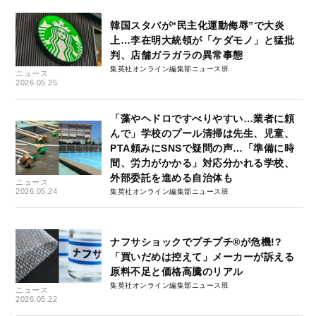
韓国スタバが“民主化運動侮辱”で大炎
上…李在明大統領が「ケダモノ」と猛批
判、店舗ガラガラの異常事態
集英社オンライン編集部ニュース班
ニュース
2026.05.25
「藻やヘドロですべりやすい…業者に頼
んで」学校のプール清掃は先生、児童、
PTA頼みにSNSで疑問の声…「準備に時
間、労力がかかる」対応分かれる学校、
外部委託を進める自治体も
ニュース
2026.05.24
集英社オンライン編集部ニュース班
ナフサショックでプチプチ®が危機!?
「買いだめは控えて」メーカーが訴える
原料不足と価格高騰のリアル
集英社オンライン編集部ニュース班
ニュース
2026.05.22