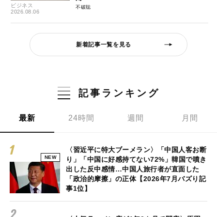
ビジネス
不破聡
2026.08.06
新着記事一覧を見る
記事ランキング
最新
24時間
週間
月間
〈習近平に特大ブーメラン〉「中国人客お断
NEW
り」「中国に好感持てない72%」韓国で噴き
出した反中感情…中国人旅行者が直面した
「政治的摩擦」の正体【2026年7月バズり記
事1位】